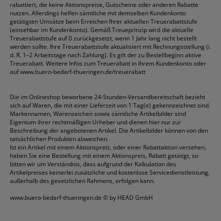
rabattiert, die keine Aktionspreise, Gutscheine oder anderen Rabatte
nutzen. Allerdings helfen sämtliche mit demselben Kundenkonto
getätigten Umsätze beim Erreichen Ihrer aktuellen Treuerabattstufe
(einsehbar im Kundenkonto). Gemäß Treueprinzip wird die aktuelle
Treuerabattstufe auf 0 zurückgesetzt, wenn 1 Jahr lang nicht bestellt
werden sollte. Ihre Treuerabattstufe aktualisiert mit Rechnungsstellung (i.
d. R. 1–2 Arbeitstage nach Zahlung). Es gilt der zu Bestellbeginn aktive
Treuerabatt. Weitere Infos zum Treuerabatt in Ihrem Kundenkonto oder
auf
www.buero-bedarf-thueringen.de/treuerabatt
Die im Onlineshop beworbene 24-Stunden-Versandbereitschaft bezieht
sich auf Waren, die mit einer Lieferzeit von 1 Tag(e) gekennzeichnet sind.
Markennamen, Warenzeichen sowie sämtliche Artikelbilder sind
Eigentum ihrer rechtmäßigen Urheber und dienen hier nur zur
Beschreibung der angebotenen Artikel. Die Artikelbilder können von den
tatsächlichen Produkten abweichen.
Ist ein Artikel mit einem Aktionspreis, oder einer Rabattaktion versehen,
haben Sie eine Bestellung mit einem Aktionspreis, Rabatt getätigt, so
bitten wir um Verständnis, dass aufgrund der Kalkulation des
Artikelpreises keinerlei zusätzliche und kostenlose Servicedienstleistung,
außerhalb des gesetzlichen Rahmens, erfolgen kann.
www.buero-bedarf-thueringen.de
© by HEAD GmbH