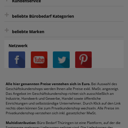
Kundenservice
sicher Shoppen durch SSL
+
Bewertungs-Community
Sie können sich zu jeder Zeit abmelden.
Kontakt
beliebte Bürobedarf Kategorien
intelligentes Kundenkonto
Bürobedarf-Ratgeber
+
FAQ
Aktenvernichter
Haftnotizen
Prospekthüllen
beliebte Marken
Auftragspauschale
Archivboxen
Hängeregistratur
Registraturen
AGB
Batterien
Alco
Heftgeräte
Landré
Rückenschilder
Netzwerk
Datenschutz
Bleistifte
Avery/Zweckform
Heftstreifen
Leitz
Radiergummis
Privatsphäre-Einstellungen
Blöcke
Bic
Kaffee
Läufer
Schnellhefter
Über uns
Boardmarker
Canon
Klebeband
Melitta
Sichthüllen
Impressum
Briefablagen
Color Copy
Klebestifte
Navigator
Stehsammler
Reklamation / Retouren
Briefumschläge
Durable
Klemmmappen
Pentel
Taschenrechner
Alle hier genannten Preise verstehen sich in Euro.
Bei Auswahl des
Geschäftskundenshops werden Ihnen alle Preise exkl. MwSt. angezeigt.
Vertrag widerrufen (Privatkunden)
Druckerpatronen
DYMO
Kopierpapier
Pelikan
Textmarker
Das Angebot im Geschäftskundenshop richtet sich ausschließlich an
Rabatte & Aktionen
Etiketten
Edding
Korrekturmittel
Pilot
Tintenroller
Industrie, Handwerk und Gewerbe, Handel sowie öffentliche
Einrichtungen und selbstständige Unternehmer. Durch Klick auf den Link
Fineliner
Esselte
Kugelschreiber
Pritt
Tintenpatronen
rechts oben können Sie zum Privatkundenshop wechseln. Alle Preise im
Folienschreiber
Faber-Castell
Mappen
Schneider
Toilettenpapier
Privatkundenshop verstehen sich inkl. gesetzlicher MwSt.
Formulare
Fellowes
Ordner
Stabilo
Toner
Multidistribution:
Büro Bedarf Thüringen ist eine Plattform, auf der die
Sortimente mehrerer Lieferanten gelistet sind. Die Lieferkosten der