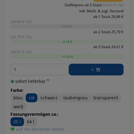
Staffelpreis ab 5 Stück
(24.61 € / St)
inkl. MwSt. & zzgl. Versand
ab 1 Stück 26,86 €
(26.86 € / St)
-0,00 €
ab 2 Stück 25,79 €
(25.79 € / St)
-2,14 €
ab 5 Stück 24,61 €
(24.61 € / St)
-11,25 €
Menge
sofort lieferbar ¹⁾
Farbe:
blau
rot
schwarz
taubengrau
transparent
weiß
Fassungsvermögen ca.:
35 l
64 l
auf die Merkliste setzen