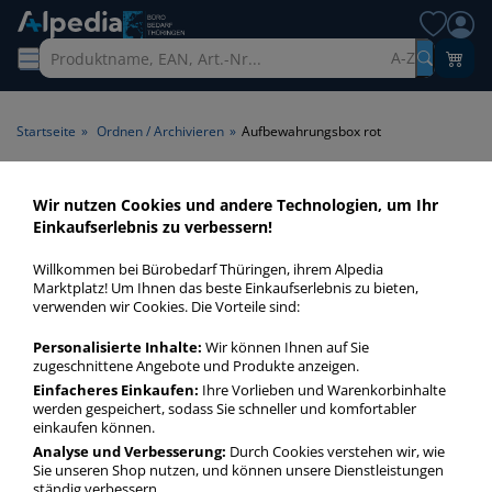
A-Z
Startseite
»
Ordnen / Archivieren
»
Aufbewahrungsbox rot
Aufbewahrungsbox rot >
Wir nutzen Cookies und andere Technologien, um Ihr
Einkaufserlebnis zu verbessern!
Farbe rot
Willkommen bei Bürobedarf Thüringen, ihrem Alpedia
Transportboxen rot in bester Qualität zum günstigen Preis.
Marktplatz! Um Ihnen das beste Einkaufserlebnis zu bieten,
verwenden wir Cookies. Die Vorteile sind:
Finden Sie schnell Transportboxen rot mit unserer Filter-
Funktion.
Personalisierte Inhalte:
Wir können Ihnen auf Sie
zugeschnittene Angebote und Produkte anzeigen.
Einfacheres Einkaufen:
Ihre Vorlieben und Warenkorbinhalte
Aufbewahrungsbox rot
werden gespeichert, sodass Sie schneller und komfortabler
mehr Infos zur Kategorie
einkaufen können.
Analyse und Verbesserung:
Durch Cookies verstehen wir, wie
Sie unseren Shop nutzen, und können unsere Dienstleistungen
ständig verbessern.