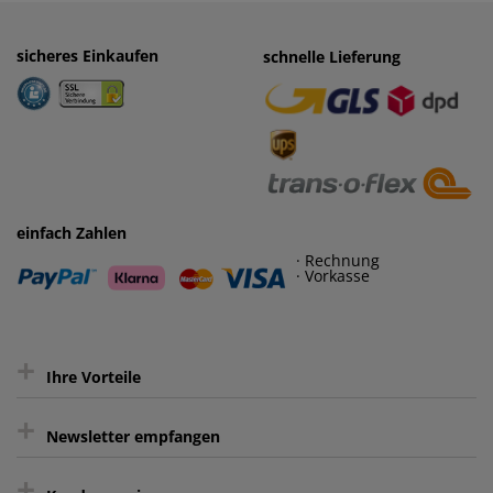
sicheres Einkaufen
einfaches Zahlen
schnelle Lieferung
· Rechnung
· Vorkasse
einfach Zahlen
· Rechnung
· Vorkasse
+
Ihre Vorteile
+
gratis Lieferung ab 150 € Warenwert
Newsletter empfangen
Kauf auf Rechnung³
+
Keine unerwünschte Werbung