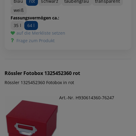
blau
rot
schwarz
taubengrau
transparent
weiß
Fassungsvermögen ca.:
35 l
64 l
auf die Merkliste setzen
Frage zum Produkt
Rössler
Fotobox 1325452360 rot
Rössler 1325452360 Fotobox in rot
Art.-Nr. H930614360-76247