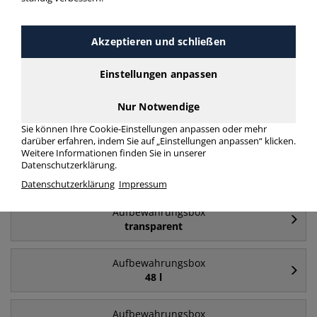
Häufig gesucht
Akzeptieren und schließen
Aufbewahrungsbox
84 l
Einstellungen anpassen
Nur Notwendige
Aufbewahrungsbox
64 l
Sie können Ihre Cookie-Einstellungen anpassen oder mehr
darüber erfahren, indem Sie auf „Einstellungen anpassen“ klicken.
Weitere Informationen finden Sie in unserer
Aufbewahrungsbox
Datenschutzerklärung.
35 l
Datenschutzerklärung
Impressum
Aufbewahrungsbox
transparent
Aufbewahrungsbox
48 l
Aufbewahrungsbox