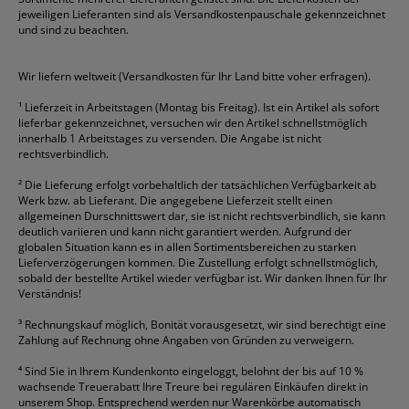
Gelschreiber
Franken
Packband
Staedtler
Versandmaterial
jeweiligen Lieferanten sind als Versandkostenpauschale gekennzeichnet
Geschäftsbücher
Fripa
Permanentmarker
Tesa
Versandtaschen
und sind zu beachten.
HAN
Tipp-Ex
HP
alle Marken anzeigen
Wir liefern weltweit (Versandkosten für Ihr Land bitte voher erfragen).
¹
Lieferzeit in Arbeitstagen (Montag bis Freitag). Ist ein Artikel als sofort
lieferbar gekennzeichnet, versuchen wir den Artikel schnellstmöglich
innerhalb 1 Arbeitstages zu versenden. Die Angabe ist nicht
rechtsverbindlich.
²
Die Lieferung erfolgt vorbehaltlich der tatsächlichen Verfügbarkeit ab
Werk bzw. ab Lieferant. Die angegebene Lieferzeit stellt einen
allgemeinen Durschnittswert dar, sie ist nicht rechtsverbindlich, sie kann
deutlich variieren und kann nicht garantiert werden. Aufgrund der
globalen Situation kann es in allen Sortimentsbereichen zu starken
Lieferverzögerungen kommen. Die Zustellung erfolgt schnellstmöglich,
sobald der bestellte Artikel wieder verfügbar ist. Wir danken Ihnen für Ihr
Verständnis!
³
Rechnungskauf möglich, Bonität vorausgesetzt, wir sind berechtigt eine
Zahlung auf Rechnung ohne Angaben von Gründen zu verweigern.
⁴
Sind Sie in Ihrem Kundenkonto eingeloggt, belohnt der bis auf 10 %
wachsende Treuerabatt Ihre Treure bei regulären Einkäufen direkt in
unserem Shop. Entsprechend werden nur Warenkörbe automatisch