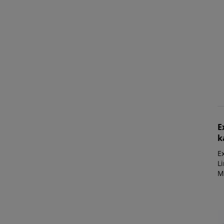
E
k
E
Li
Ma