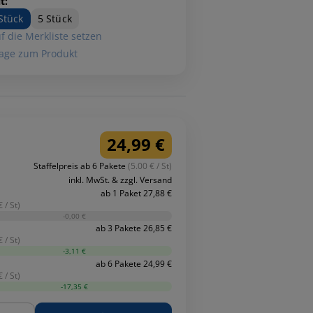
t:
Stück
5 Stück
f die Merkliste setzen
age zum Produkt
24,99 €
Staffelpreis ab 6 Pakete
(5.00 € / St)
inkl. MwSt. & zzgl. Versand
ab 1 Paket 27,88 €
 / St)
-0,00 €
ab 3 Pakete 26,85 €
 / St)
-3,11 €
ab 6 Pakete 24,99 €
 / St)
-17,35 €
ge