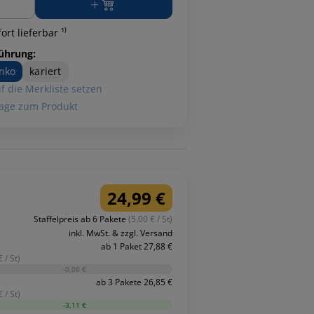
ort lieferbar ¹⁾
ührung:
nko
kariert
f die Merkliste setzen
age zum Produkt
24,99 €
Staffelpreis ab 6 Pakete
(5.00 € / St)
inkl. MwSt. & zzgl. Versand
ab 1 Paket 27,88 €
 / St)
-0,00 €
ab 3 Pakete 26,85 €
 / St)
-3,11 €