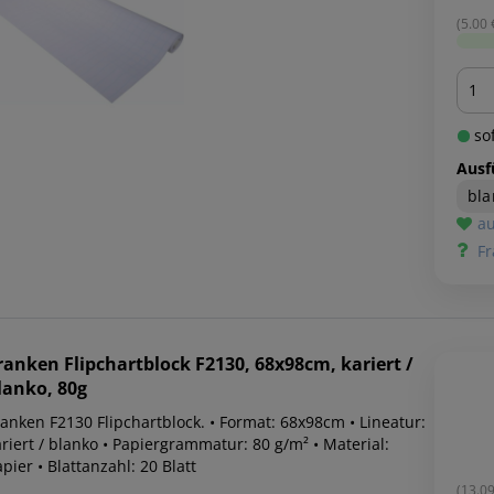
(5.00 €
Men
sof
Ausf
bla
au
Fr
ranken
Flipchartblock F2130, 68x98cm, kariert /
lanko, 80g
ranken F2130 Flipchartblock. • Format: 68x98cm • Lineatur:
riert / blanko • Papiergrammatur: 80 g/m² • Material:
pier • Blattanzahl: 20 Blatt
(13.09