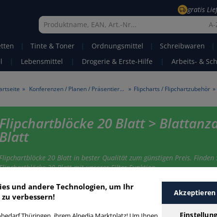
gratis Li
A-
etten
|
Tinte & Toner
|
Ordnungsmittel
|
Schreibwaren
|
l
|
Lebensmittel
|
Drogerie & Erste-Hilfe
|
Arbeits- & Sc
artseite
»
Konferenzen / Planen / Präsentieren
»
Flipcharts / Flipchartzubehör
»
Flipchartblöcke 20 Blatt > Blattanz
Blatt
Flipchartblöcke 20 Blatt in bester Qualität zum günstigen Preis. Finden 
Flipchartblöcke 20 Blatt mit unserer Filter-Funktion.
ies und andere Technologien, um Ihr
Akzeptieren
 zu verbessern!
lipchartblöcke 20 Blatt
Einstellun
bedarf Thüringen, ihrem Alpedia Marktplatz! Um Ihnen