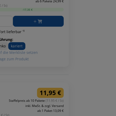
ab 6 Pakete 24,99 €
 / St)
-17,35 €
ge
ort lieferbar ¹⁾
ührung:
nko
kariert
f die Merkliste setzen
age zum Produkt
11,95 €
Staffelpreis ab 10 Pakete
(11.95 € / St)
inkl. MwSt. & zzgl. Versand
ab 1 Paket 13,09 €
 € / St)