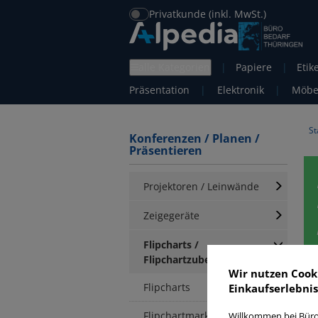
Privatkunde (inkl. MwSt.)
alle Kategorien
|
Papiere
|
Etik
Präsentation
|
Elektronik
|
Möbe
St
Konferenzen / Planen /
Präsentieren
Projektoren / Leinwände
Zeigegeräte
Flipcharts /
Flipchartzubehör
Wir nutzen Cook
Flipcharts
Einkaufserlebnis
F
Flipchartmarker
Willkommen bei Büro