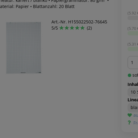
neatur: kariert / blanko • Papiergrammatur: 80 g/m² •
terial: Papier • Blattanzahl: 20 Blatt
(5.92 €
Art.-Nr. H155022502-76645
5/5
(2)
(5.70 €
(5.31 €
Men
sof
Inhal
10 
Line
bla
au
Fr