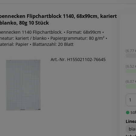
oennecken
Flipchartblock 1140, 68x99cm, kariert
 blanko, 80g 10 Stück
oennecken 1140 Flipchartblock. • Format: 68x99cm •
neatur: kariert / blanko • Papiergrammatur: 80 g/m² •
terial: Papier • Blattanzahl: 20 Blatt
(6.77 €
Art.-Nr. H155021102-76645
(6.52 €
(6.07 €
Men
sof
Line
bla