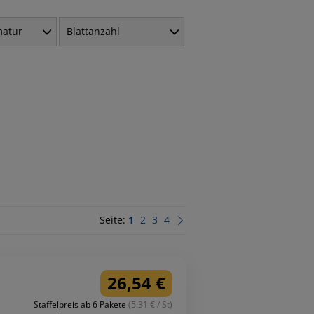
matur
Blattanzahl
Seite:
1
2
3
4
26,54 €
Staffelpreis ab 6 Pakete
(5.31 € / St)