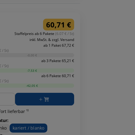
60,71 €
Staffelpreis ab 6 Pakete
(6.07 € / St)
inkl. MwSt. & zzgl. Versand
ab 1 Paket 67,72 €
 / St)
-0,00 €
ab 3 Pakete 65,21 €
 / St)
-7,53 €
ab 6 Pakete 60,71 €
 / St)
-42,05 €
ge
ort lieferbar ¹⁾
atur:
nko
kariert / blanko