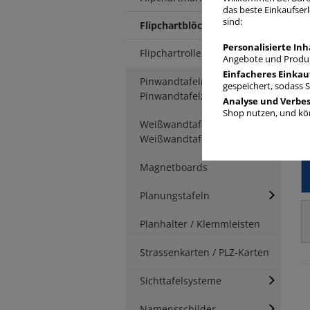
das beste Einkaufserl
sind:
Flipchartblöcke
Personalisierte Inh
Flipchartrollen
Angebote und Produk
Einfacheres Einkau
Pinwandtafeln /
gespeichert, sodass 
Pinwandtafelzubehör
Analyse und Verbe
Shop nutzen, und kön
Weißwandtafeln /
Weißwandtafelzubehör
Magnetboards
Planungstafeln
Planhalter / Klemmleisten
Strassenkarten / PLZ-Karten
Sichttafelsysteme
Namensschilder