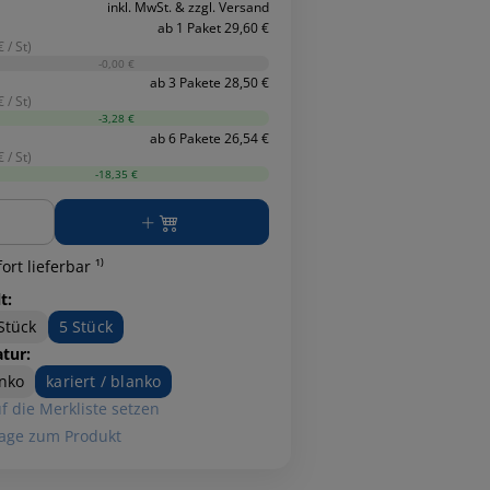
inkl. MwSt. & zzgl. Versand
ab 1 Paket 29,60 €
 / St)
-0,00 €
ab 3 Pakete 28,50 €
 / St)
-3,28 €
ab 6 Pakete 26,54 €
 / St)
-18,35 €
ge
ort lieferbar ¹⁾
t:
Stück
5 Stück
atur:
nko
kariert / blanko
f die Merkliste setzen
age zum Produkt