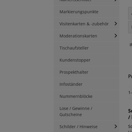
Markierungspunkte
Visitenkarten & -zubehör
Moderationskarten
I
Tischaufsteller
Kundenstopper
Prospekthalter
P
Infoständer
1
Nummernblöcke
Lose / Gewinne /
S
Gutscheine
/
S
Schilder / Hinweise