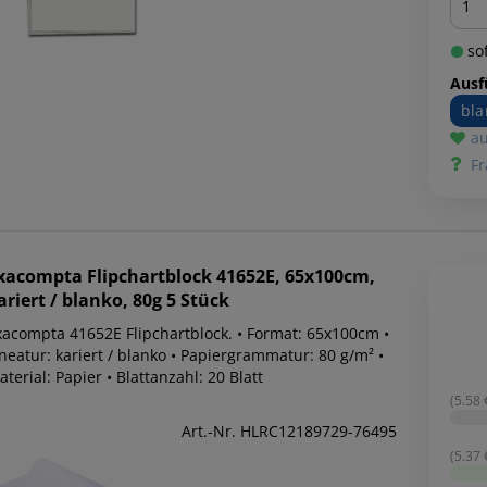
sof
Ausf
bla
au
Fr
xacompta
Flipchartblock 41652E, 65x100cm,
ariert / blanko, 80g 5 Stück
xacompta 41652E Flipchartblock. • Format: 65x100cm •
neatur: kariert / blanko • Papiergrammatur: 80 g/m² •
terial: Papier • Blattanzahl: 20 Blatt
(5.58 €
Art.-Nr. HLRC12189729-76495
(5.37 €