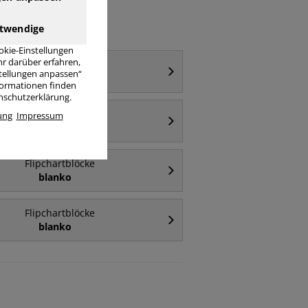
twendige
okie-Einstellungen
r darüber erfahren,
Flipchartblöcke
stellungen anpassen“
kariert / blanko
nformationen finden
enschutzerklärung.
Flipchartblöcke
ung
Impressum
Standard
Flipchartblöcke
blanko
Flipchartblöcke
blanko