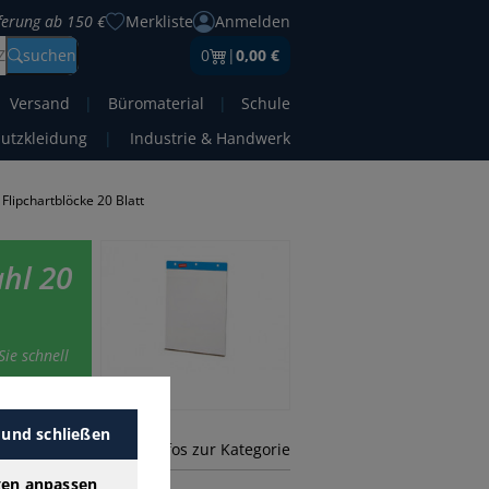
eferung ab 150 €
Merkliste
Anmelden
Z
suchen
0
|
0,00 €
Versand
|
Büromaterial
|
Schule
hutzkleidung
|
Industrie & Handwerk
Flipchartblöcke 20 Blatt
ahl 20
Sie schnell
 und schließen
mehr Infos zur Kategorie
gen anpassen