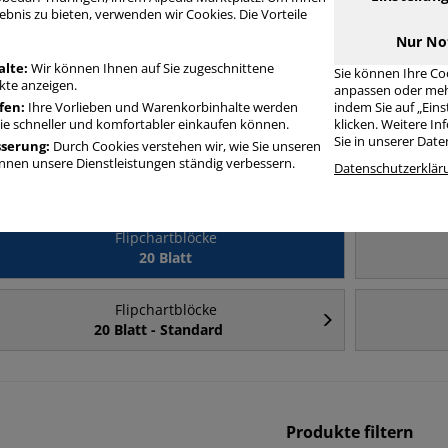
ebnis zu bieten, verwenden wir Cookies. Die Vorteile
Häufig gesucht
Nur No
alte:
Wir können Ihnen auf Sie zugeschnittene
Sie können Ihre Co
te anzeigen.
anpassen oder meh
Flipchartblöcke
fen:
Ihre Vorlieben und Warenkorbinhalte werden
indem Sie auf „Ein
kariert
Sie schneller und komfortabler einkaufen können.
klicken. Weitere I
Sie in unserer Dat
sserung:
Durch Cookies verstehen wir, wie Sie unseren
nen unsere Dienstleistungen ständig verbessern.
Flipchartblöcke
Datenschutzerklär
68x99cm
Flipchartblöcke
20 Blatt
Flipchartblöcke
20 Blatt - Standard
Produkte filtern