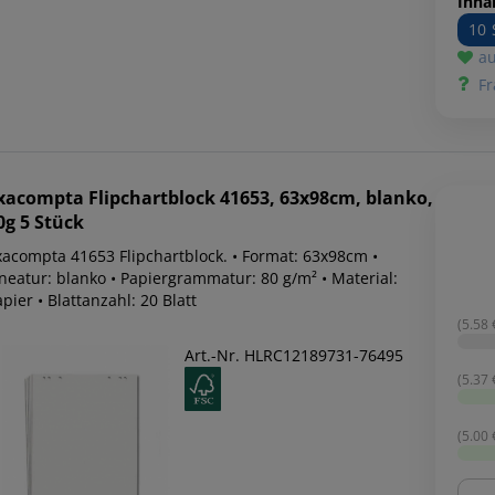
Inhal
10 
au
Fr
xacompta
Flipchartblock 41653, 63x98cm, blanko,
0g 5 Stück
xacompta 41653 Flipchartblock. • Format: 63x98cm •
ineatur: blanko • Papiergrammatur: 80 g/m² • Material:
pier • Blattanzahl: 20 Blatt
(5.58 €
Art.-Nr. HLRC12189731-76495
(5.37 €
(5.00 €
Men