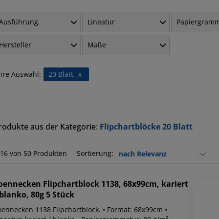
Ausführung
Lineatur
Papiergram
Hersteller
Maße
hre Auswahl:
20 Blatt
x
rodukte aus der Kategorie:
Flipchartblöcke 20 Blatt
-16 von 50 Produkten
Sortierung:
oennecken
Flipchartblock 1138, 68x99cm, kariert
 blanko, 80g 5 Stück
oennecken 1138 Flipchartblock. • Format: 68x99cm •