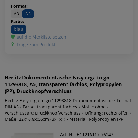
Format:
A3
A5
Farbe:
blau
auf die Merkliste setzen
Frage zum Produkt
Herlitz
Dokumententasche Easy orga to go
11293818, A5, transparent farblos, Polypropylen
(PP), Druckknopfverschluss
Herlitz Easy orga to go 11293818 Dokumententasche • Format:
DIN A5 • Farbe: transparent farblos • Motiv: ohne •
Verschlussart: Druckknopfverschluss • Öffnung: rechts offen •
Maße: 22x16,8x0,6cm (BxHxT) • Material: Polypropylen (PP)
Art.-Nr. H11216117-76247