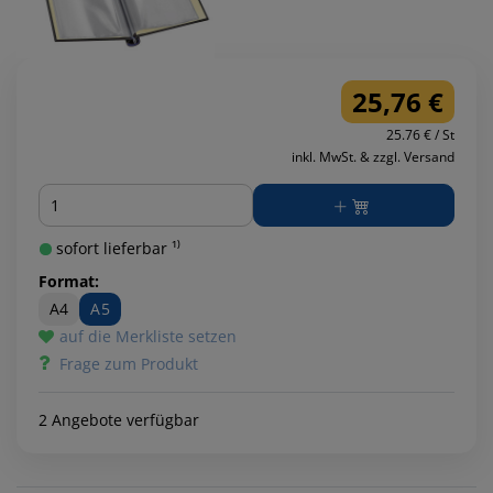
25,76 €
25.76 € / St
inkl. MwSt. & zzgl. Versand
Menge
sofort lieferbar ¹⁾
Format:
A4
A5
auf die Merkliste setzen
Frage zum Produkt
2 Angebote verfügbar