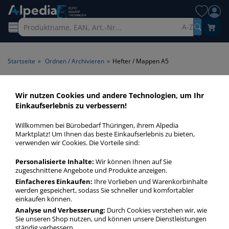
A-Z
Startseite
»
Ordnen / Archivieren
»
Hefter / Mappen A5
Hefter / Mappen A5 > Format
Wir nutzen Cookies und andere Technologien, um Ihr
Einkaufserlebnis zu verbessern!
A5
Willkommen bei Bürobedarf Thüringen, ihrem Alpedia
Hefter / Mappen A5 in bester Qualität zum günstigen Preis.
Marktplatz! Um Ihnen das beste Einkaufserlebnis zu bieten,
verwenden wir Cookies. Die Vorteile sind:
Finden Sie schnell Hefter / Mappen A5 mit unserer Filter-
Funktion.
Personalisierte Inhalte:
Wir können Ihnen auf Sie
zugeschnittene Angebote und Produkte anzeigen.
Einfacheres Einkaufen:
Ihre Vorlieben und Warenkorbinhalte
Hefter / Mappen A5
werden gespeichert, sodass Sie schneller und komfortabler
mehr Infos zur Kategorie
einkaufen können.
Analyse und Verbesserung:
Durch Cookies verstehen wir, wie
Sie unseren Shop nutzen, und können unsere Dienstleistungen
ständig verbessern.