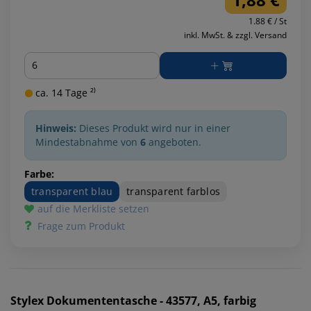
1.88 € / St
inkl. MwSt. & zzgl. Versand
Menge
ca. 14 Tage ²⁾
Hinweis:
Dieses Produkt wird nur in einer
Mindestabnahme von
6
angeboten.
Farbe:
transparent blau
transparent farblos
auf die Merkliste setzen
Frage zum Produkt
Stylex
Dokumententasche - 43577, A5, farbig