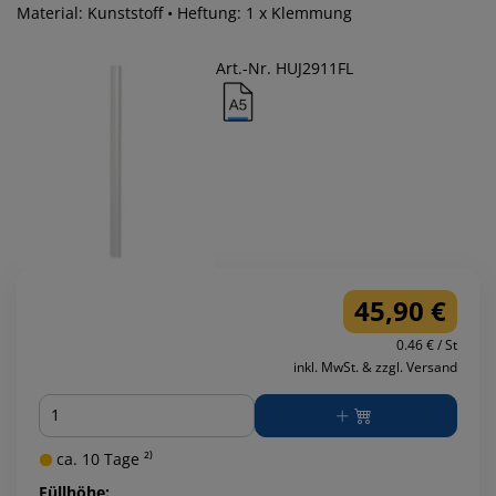
Material: Kunststoff • Heftung: 1 x Klemmung
Art.-Nr. HUJ2911FL
45,90 €
0.46 € / St
inkl. MwSt. & zzgl. Versand
Menge
ca. 10 Tage ²⁾
Füllhöhe: