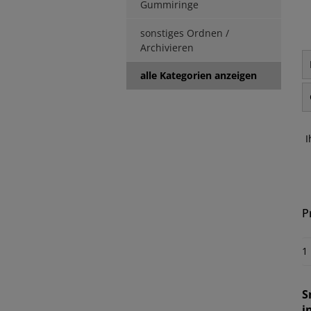
Gummiringe
sonstiges Ordnen /
Archivieren
alle Kategorien anzeigen
I
P
1
S
i