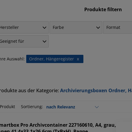
Produkte filtern
Hersteller
Farbe
Format
Geeignet für
hre Auswahl:
Ordner, Hängeregister
x
rodukte aus der Kategorie:
Archivierungsboxen Ordner, H
 Produkt
Sortierung:
martbox Pro
Archivcontainer 227160610, A4, grau,
nnen 41,4x33,1x26,6cm (TxBxH), Pappe