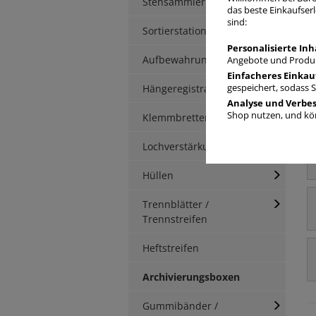
Stehsammler
A
das beste Einkaufserl
sind:
Sortierstationen / Ablagen
Personalisierte Inh
Aufbewahrungsbox
Angebote und Produk
Einfacheres Einkau
Hängeregistratur
gespeichert, sodass 
Analyse und Verbe
Shop nutzen, und kön
Klemmbretter / -mappen
Lochverstärkung
Hüllen
Trennblätter /
Trennstreifen
Heftstreifen
Archivierungsboxen
Gummibänder /