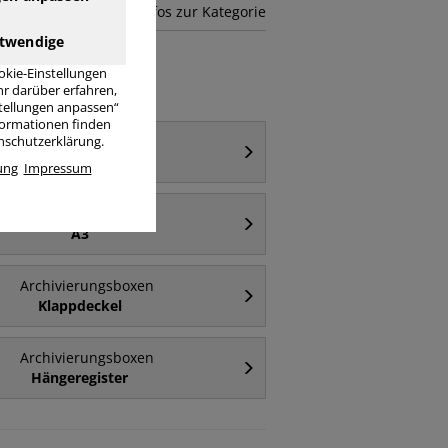
mehr Infos zur Kategorie
twendige
okie-Einstellungen
r darüber erfahren,
stellungen anpassen“
nformationen finden
Archivierungsboxen
enschutzerklärung.
Deckel
ung
Impressum
Archivierungsboxen
A3
Archivierungsboxen
Klappdeckel
Archivierungsboxen
Hängeregister