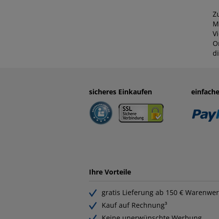
Z
M
V
O
d
sicheres Einkaufen
einfach
Ihre Vorteile
gratis Lieferung ab 150 € Warenwer
Kauf auf Rechnung³
Keine unerwünschte Werbung