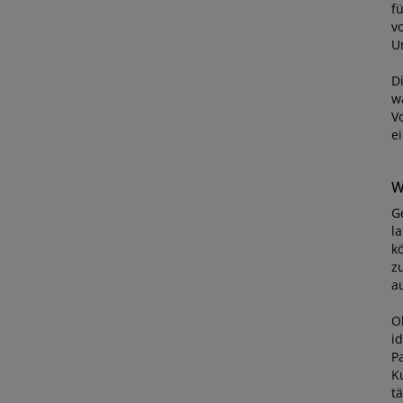
f
v
U
Di
w
Vo
e
W
G
l
k
z
a
O
i
P
K
t