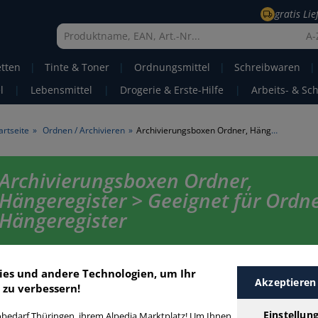
gratis Li
A-
etten
|
Tinte & Toner
|
Ordnungsmittel
|
Schreibwaren
|
l
|
Lebensmittel
|
Drogerie & Erste-Hilfe
|
Arbeits- & Sc
artseite
»
Ordnen / Archivieren
»
Archivierungsboxen Ordner, Hängeregister
Archivierungsboxen Ordner,
Hängeregister > Geeignet für Ordne
Hängeregister
Archivierungsboxen Ordner, Hängeregister in bester Qualität zum günsti
Finden Sie schnell Archivierungsboxen Ordner, Hängeregister mit unserer
ies und andere Technologien, um Ihr
Funktion.
Akzeptieren
 zu verbessern!
Einstellun
bedarf Thüringen, ihrem Alpedia Marktplatz! Um Ihnen