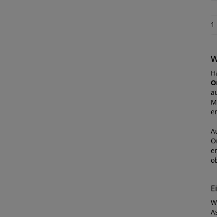
1
W
H
O
a
M
er
A
O
e
ob
E
W
A