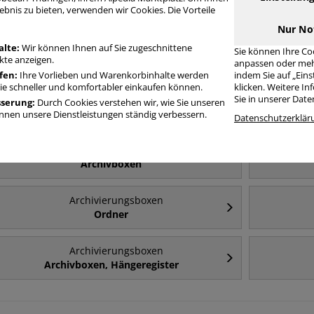
rchivierungsboxen Ordner, Hängeregister
ebnis zu bieten, verwenden wir Cookies. Die Vorteile
Nur No
alte:
Wir können Ihnen auf Sie zugeschnittene
Sie können Ihre Co
Häufig gesucht
te anzeigen.
anpassen oder meh
fen:
Ihre Vorlieben und Warenkorbinhalte werden
indem Sie auf „Ein
Sie schneller und komfortabler einkaufen können.
klicken. Weitere I
Archivierungsboxen
Sie in unserer Dat
sserung:
Durch Cookies verstehen wir, wie Sie unseren
A4
nen unsere Dienstleistungen ständig verbessern.
Datenschutzerklär
Archivierungsboxen
Archivboxen
Archivierungsboxen
Ordner
Archivierungsboxen
Archivboxen, Hängeregister