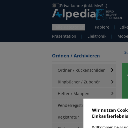
Privatkunde (inkl. MwSt.)
alle Kategorien
|
Papiere
|
Etik
Präsentation
|
Elektronik
|
Möbe
St
Ordnen / Archivieren
Ordner / Rückenschilder
Ringbücher / Zubehör
Hefter / Mappen
Pendelregistratur
Wir nutzen Cook
Einkaufserlebnis
Registratur
Willkommen bei Büro