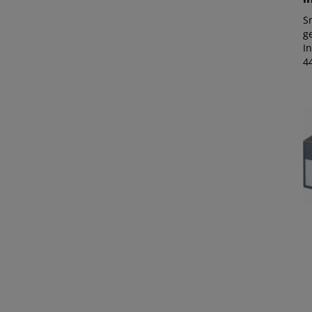
S
ge
I
4