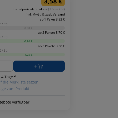
3,58 €
Staffelpreis ab 5 Pakete
(3.58 € / St)
inkl. MwSt. & zzgl. Versand
ab 1 Paket 3,83 €
 / St)
-0,00 €
ab 2 Pakete 3,70 €
 / St)
-0,26 €
ab 5 Pakete 3,58 €
 / St)
-1,25 €
ge
 4 Tage ²⁾
f die Merkliste setzen
age zum Produkt
gebote verfügbar