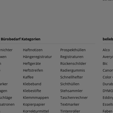
e Bürobedarf Kategorien
belie
nichter
Haftnotizen
Prospekthüllen
Alco
oxen
Hängeregistratur
Registraturen
Avery
n
Heftgeräte
Rückenschilder
Bic
e
Heftstreifen
Radiergummis
Cano
Kaffee
Schnellhefter
Color
rker
Klebeband
Sichthüllen
Durab
lagen
Klebestifte
Stehsammler
DYM
schläge
Klemmmappen
Taschenrechner
Eddin
patronen
Kopierpapier
Textmarker
Esselt
n
Korrekturmittel
Tintenroller
Faber-