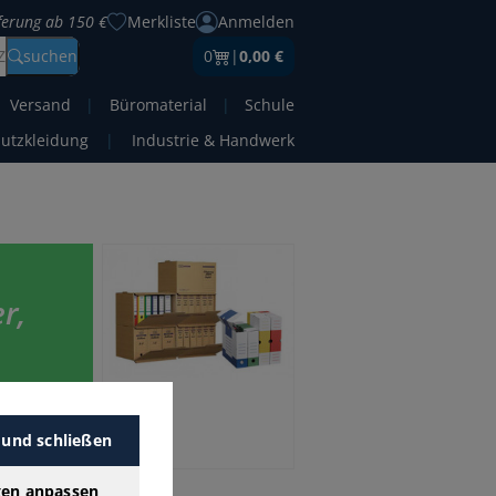
eferung ab 150 €
Merkliste
Anmelden
Z
suchen
0
|
0,00 €
Versand
|
Büromaterial
|
Schule
hutzkleidung
|
Industrie & Handwerk
r,
gen Preis.
 Filter-
 und schließen
gen anpassen