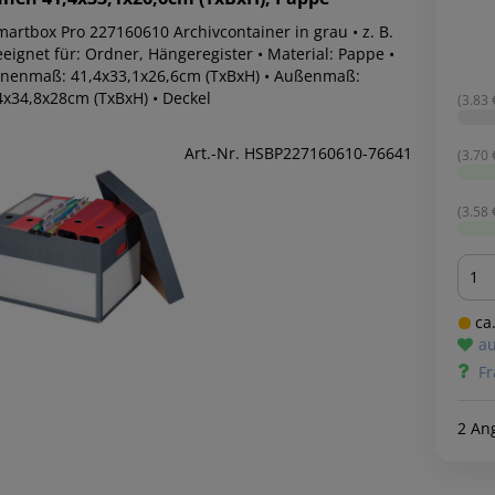
martbox Pro 227160610 Archivcontainer in grau • z. B.
eignet für: Ordner, Hängeregister • Material: Pappe •
nnenmaß: 41,4x33,1x26,6cm (TxBxH) • Außenmaß:
4x34,8x28cm (TxBxH) • Deckel
(3.83 €
Art.-Nr. HSBP227160610-76641
(3.70 €
(3.58 €
Men
ca.
au
Fr
2 An