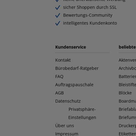
sicher Shoppen durch SSL
Bewertungs-Community
intelligentes Kundenkonto
Kundenservice
beliebt
Kontakt
Aktenver
Bürobedarf-Ratgeber
Archivb
FAQ
Batterie
Auftragspauschale
Bleistift
AGB
Blöcke
Datenschutz
Boardma
Privatsphäre-
Briefab
Einstellungen
Briefum
Über uns
Drucker
Impressum
Etikette