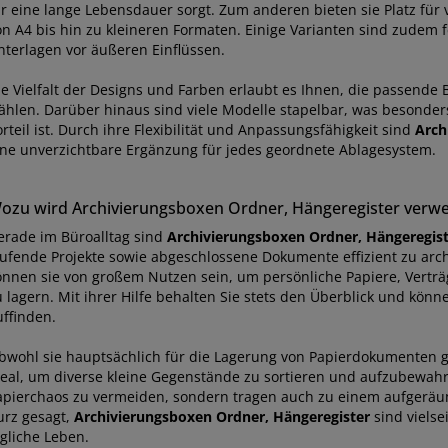
ür eine lange Lebensdauer sorgt. Zum anderen bieten sie Platz fü
on A4 bis hin zu kleineren Formaten. Einige Varianten sind zudem f
nterlagen vor äußeren Einflüssen.
e Vielfalt der Designs und Farben erlaubt es Ihnen, die passende Bo
ählen. Darüber hinaus sind viele Modelle stapelbar, was besonde
rteil ist. Durch ihre Flexibilität und Anpassungsfähigkeit sind
Arch
ine unverzichtbare Ergänzung für jedes geordnete Ablagesystem.
ozu wird Archivierungsboxen Ordner, Hängeregister verw
erade im Büroalltag sind
Archivierungsboxen Ordner, Hängeregist
aufende Projekte sowie abgeschlossene Dokumente effizient zu arch
önnen sie von großem Nutzen sein, um persönliche Papiere, Verträ
u lagern. Mit ihrer Hilfe behalten Sie stets den Überblick und k
uffinden.
bwohl sie hauptsächlich für die Lagerung von Papierdokumenten g
deal, um diverse kleine Gegenstände zu sortieren und aufzubewahre
apierchaos zu vermeiden, sondern tragen auch zu einem aufgeräu
urz gesagt,
Archivierungsboxen Ordner, Hängeregister
sind vielse
ägliche Leben.