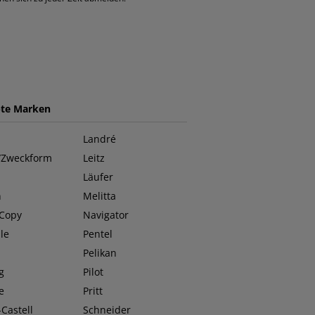
bte Marken
Landré
/Zweckform
Leitz
Läufer
n
Melitta
 Copy
Navigator
le
Pentel
O
Pelikan
g
Pilot
e
Pritt
Castell
Schneider