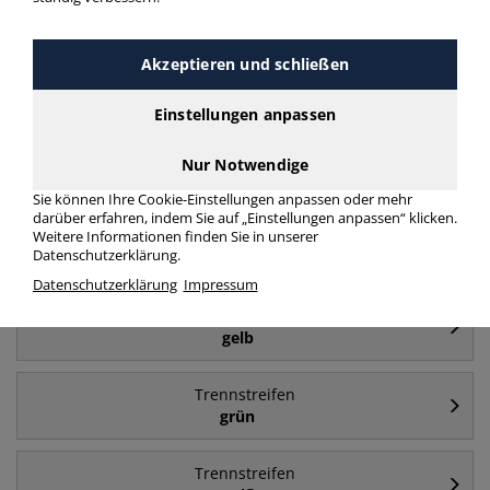
Häufig gesucht
Akzeptieren und schließen
Trennstreifen
blau
Einstellungen anpassen
Trennstreifen
Nur Notwendige
Kunststoff
Sie können Ihre Cookie-Einstellungen anpassen oder mehr
darüber erfahren, indem Sie auf „Einstellungen anpassen“ klicken.
Trennstreifen
Weitere Informationen finden Sie in unserer
Datenschutzerklärung.
24x10,5cm
Datenschutzerklärung
Impressum
Trennstreifen
gelb
Trennstreifen
grün
Trennstreifen