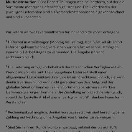
Formulare
Fellowes
Ordner
Stabilo
Toner
Multidistribution:
Büro Bedarf Thüringen ist eine Plattform, auf der die
Sortimente mehrerer Lieferanten gelistet sind. Die Lieferkosten der
Gelschreiber
Franken
Packband
Staedtler
Versandmaterial
jeweiligen Lieferanten sind als Versandkostenpauschale gekennzeichnet
Geschäftsbücher
Fripa
Permanentmarker
Tesa
Versandtaschen
und sind zu beachten.
HAN
Tipp-Ex
HP
alle Marken anzeigen
Wir liefern weltweit (Versandkosten für Ihr Land bitte voher erfragen).
¹
Lieferzeit in Arbeitstagen (Montag bis Freitag). Ist ein Artikel als sofort
lieferbar gekennzeichnet, versuchen wir den Artikel schnellstmöglich
innerhalb 1 Arbeitstages zu versenden. Die Angabe ist nicht
rechtsverbindlich.
²
Die Lieferung erfolgt vorbehaltlich der tatsächlichen Verfügbarkeit ab
Werk bzw. ab Lieferant. Die angegebene Lieferzeit stellt einen
allgemeinen Durschnittswert dar, sie ist nicht rechtsverbindlich, sie kann
deutlich variieren und kann nicht garantiert werden. Aufgrund der
globalen Situation kann es in allen Sortimentsbereichen zu starken
Lieferverzögerungen kommen. Die Zustellung erfolgt schnellstmöglich,
sobald der bestellte Artikel wieder verfügbar ist. Wir danken Ihnen für Ihr
Verständnis!
³
Rechnungskauf möglich, Bonität vorausgesetzt, wir sind berechtigt eine
Zahlung auf Rechnung ohne Angaben von Gründen zu verweigern.
⁴
Sind Sie in Ihrem Kundenkonto eingeloggt, belohnt der bis auf 10 %