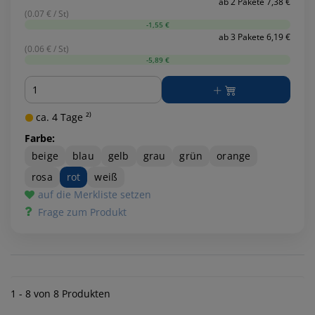
ab 2 Pakete 7,38 €
(0.07 € / St)
-1,55 €
ab 3 Pakete 6,19 €
(0.06 € / St)
-5,89 €
Menge
ca. 4 Tage ²⁾
Farbe:
beige
blau
gelb
grau
grün
orange
rosa
rot
weiß
auf die Merkliste setzen
Frage zum Produkt
1 - 8 von 8 Produkten