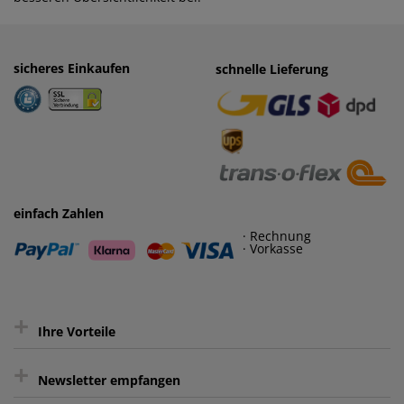
sicheres Einkaufen
einfaches Zahlen
schnelle Lieferung
· Rechnung
· Vorkasse
einfach Zahlen
· Rechnung
· Vorkasse
+
Ihre Vorteile
+
gratis Lieferung ab 150 € Warenwert
Newsletter empfangen
Kauf auf Rechnung³