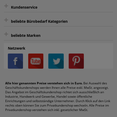
+
Keine unerwünschte Werbung
Kundenservice
sicher Shoppen durch SSL
+
Bewertungs-Community
Sie können sich zu jeder Zeit abmelden.
Kontakt
beliebte Bürobedarf Kategorien
intelligentes Kundenkonto
Bürobedarf-Ratgeber
+
FAQ
Aktenvernichter
Haftnotizen
Prospekthüllen
beliebte Marken
Auftragspauschale
Archivboxen
Hängeregistratur
Registraturen
AGB
Batterien
Alco
Heftgeräte
Landré
Rückenschilder
Netzwerk
Datenschutz
Bleistifte
Avery/Zweckform
Heftstreifen
Leitz
Radiergummis
Privatsphäre-Einstellungen
Blöcke
Bic
Kaffee
Läufer
Schnellhefter
Über uns
Boardmarker
Canon
Klebeband
Melitta
Sichthüllen
Impressum
Briefablagen
Color Copy
Klebestifte
Navigator
Stehsammler
Reklamation / Retouren
Briefumschläge
Durable
Klemmmappen
Pentel
Taschenrechner
Alle hier genannten Preise verstehen sich in Euro.
Bei Auswahl des
Geschäftskundenshops werden Ihnen alle Preise exkl. MwSt. angezeigt.
Vertrag widerrufen (Privatkunden)
Druckerpatronen
DYMO
Kopierpapier
Pelikan
Textmarker
Das Angebot im Geschäftskundenshop richtet sich ausschließlich an
Rabatte & Aktionen
Etiketten
Edding
Korrekturmittel
Pilot
Tintenroller
Industrie, Handwerk und Gewerbe, Handel sowie öffentliche
Einrichtungen und selbstständige Unternehmer. Durch Klick auf den Link
Fineliner
Esselte
Kugelschreiber
Pritt
Tintenpatronen
rechts oben können Sie zum Privatkundenshop wechseln. Alle Preise im
Folienschreiber
Faber-Castell
Mappen
Schneider
Toilettenpapier
Privatkundenshop verstehen sich inkl. gesetzlicher MwSt.