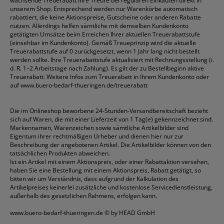
wachsende Treuerabatt Ihre Treure bei regulären Einkäufen direkt in
unserem Shop. Entsprechend werden nur Warenkörbe automatisch
rabattiert, die keine Aktionspreise, Gutscheine oder anderen Rabatte
nutzen. Allerdings helfen sämtliche mit demselben Kundenkonto
getätigten Umsätze beim Erreichen Ihrer aktuellen Treuerabattstufe
(einsehbar im Kundenkonto). Gemäß Treueprinzip wird die aktuelle
Treuerabattstufe auf 0 zurückgesetzt, wenn 1 Jahr lang nicht bestellt
werden sollte. Ihre Treuerabattstufe aktualisiert mit Rechnungsstellung (i.
d. R. 1–2 Arbeitstage nach Zahlung). Es gilt der zu Bestellbeginn aktive
Treuerabatt. Weitere Infos zum Treuerabatt in Ihrem Kundenkonto oder
auf
www.buero-bedarf-thueringen.de/treuerabatt
Die im Onlineshop beworbene 24-Stunden-Versandbereitschaft bezieht
sich auf Waren, die mit einer Lieferzeit von 1 Tag(e) gekennzeichnet sind.
Markennamen, Warenzeichen sowie sämtliche Artikelbilder sind
Eigentum ihrer rechtmäßigen Urheber und dienen hier nur zur
Beschreibung der angebotenen Artikel. Die Artikelbilder können von den
tatsächlichen Produkten abweichen.
Ist ein Artikel mit einem Aktionspreis, oder einer Rabattaktion versehen,
haben Sie eine Bestellung mit einem Aktionspreis, Rabatt getätigt, so
bitten wir um Verständnis, dass aufgrund der Kalkulation des
Artikelpreises keinerlei zusätzliche und kostenlose Servicedienstleistung,
außerhalb des gesetzlichen Rahmens, erfolgen kann.
www.buero-bedarf-thueringen.de
© by HEAD GmbH