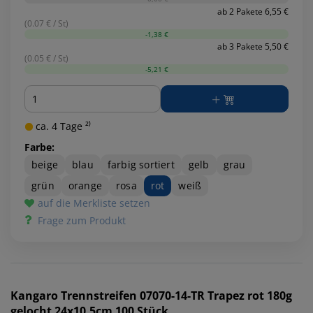
ab 2 Pakete 6,55 €
(0.07 € / St)
-1,38 €
ab 3 Pakete 5,50 €
(0.05 € / St)
-5,21 €
Menge
ca. 4 Tage ²⁾
Farbe:
beige
blau
farbig sortiert
gelb
grau
grün
orange
rosa
rot
weiß
auf die Merkliste setzen
Frage zum Produkt
Kangaro
Trennstreifen 07070-14-TR Trapez rot 180g
gelocht 24x10,5cm 100 Stück