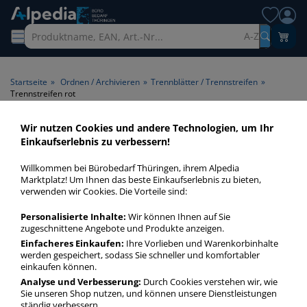
A-Z
Startseite
»
Ordnen / Archivieren
»
Trennblätter / Trennstreifen
»
Trennstreifen rot
Wir nutzen Cookies und andere Technologien, um Ihr
Trennstreifen rot > Farbe rot
Einkaufserlebnis zu verbessern!
Willkommen bei Bürobedarf Thüringen, ihrem Alpedia
Trennstreifen rot in bester Qualität zum günstigen Preis.
Marktplatz! Um Ihnen das beste Einkaufserlebnis zu bieten,
Finden Sie schnell Trennstreifen rot mit unserer Filter-
verwenden wir Cookies. Die Vorteile sind:
Funktion.
Personalisierte Inhalte:
Wir können Ihnen auf Sie
zugeschnittene Angebote und Produkte anzeigen.
Trennstreifen rot
Einfacheres Einkaufen:
Ihre Vorlieben und Warenkorbinhalte
werden gespeichert, sodass Sie schneller und komfortabler
mehr Infos zur Kategorie
einkaufen können.
Analyse und Verbesserung:
Durch Cookies verstehen wir, wie
Sie unseren Shop nutzen, und können unsere Dienstleistungen
ständig verbessern.