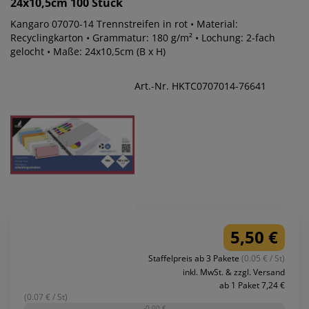
24x10,5cm 100 Stück
Kangaro 07070-14 Trennstreifen in rot • Material:
Recyclingkarton • Grammatur: 180 g/m² • Lochung: 2-fach
gelocht • Maße: 24x10,5cm (B x H)
Art.-Nr. HKTC0707014-76641
5,50 €
Staffelpreis ab 3 Pakete
(0.05 € / St)
inkl. MwSt. & zzgl. Versand
ab 1 Paket 7,24 €
(0.07 € / St)
-0,00 €