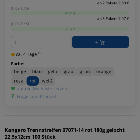
ab 2 Pakete 9,50 €
(0.09 € / St)
-2,00 €
ab 3 Pakete 7,97 €
(0.08 € / St)
-7,57 €
Menge
ca. 4 Tage ²⁾
Farbe:
beige
blau
gelb
grau
grün
orange
rosa
rot
weiß
auf die Merkliste setzen
Frage zum Produkt
Kangaro
Trennstreifen 07071-14 rot 180g gelocht
22,5x12cm 100 Stück