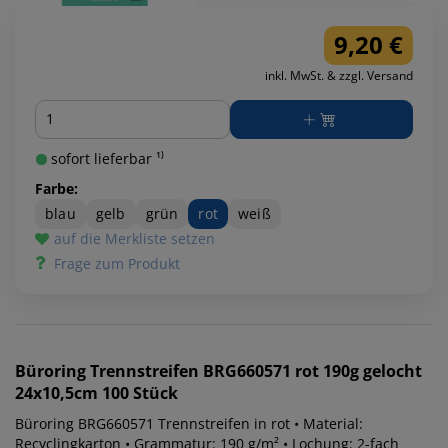
9,20 €
inkl. MwSt. & zzgl. Versand
Menge
sofort lieferbar ¹⁾
Farbe:
blau
gelb
grün
rot
weiß
auf die Merkliste setzen
Frage zum Produkt
Büroring
Trennstreifen BRG660571 rot 190g gelocht
24x10,5cm 100 Stück
Büroring BRG660571 Trennstreifen in rot • Material:
Recyclingkarton • Grammatur: 190 g/m² • Lochung: 2-fach