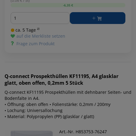
(0.06 € / St)
-6,35 €
Menge
ca. 5 Tage ²⁾
auf die Merkliste setzen
Frage zum Produkt
Q-connect
Prospekthüllen KF11195, A4 glasklar
glatt, oben offen, 0,2mm 5 Stück
Q-connect KF11195 Prospekthüllen mit dehnbarer Seiten- und
Bodenfalte in A4.
• Öffnung: oben offen • Folienstärke: 0,2mm / 200my
• Lochung: Universallochung
• Material: Polypropylen (PP) (glasklar / glatt)
Art.-Nr. H853753-76247