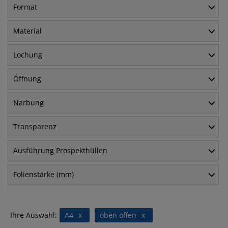
Format
Material
Lochung
Öffnung
Narbung
Transparenz
Ausführung Prospekthüllen
Folienstärke (mm)
Ihre Auswahl:
A4
x
oben offen
x