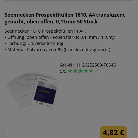
Soennecken
Prospekthüllen 1610, A4 transluzent
genarbt, oben offen, 0,11mm 50 Stück
Soennecken 1610 Prospekthüllen in A4.
• Öffnung: oben offen • Folienstärke: 0,11mm / 110my
• Lochung: Universallochung
• Material: Polypropylen (PP) (transluzent / genarbt)
Art.-Nr. H126252500-76645
5/5
(1)
4,82 €