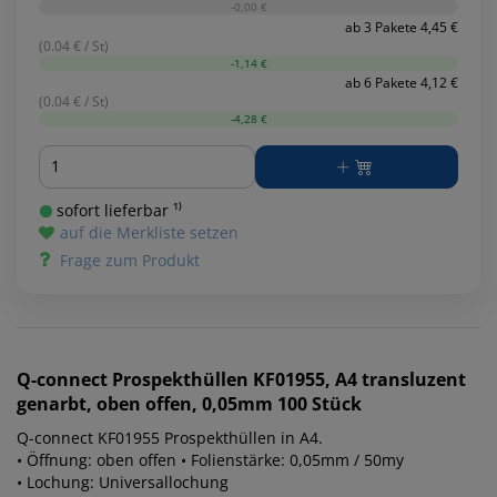
-0,00 €
ab 3 Pakete 4,45 €
(0.04 € / St)
-1,14 €
ab 6 Pakete 4,12 €
(0.04 € / St)
-4,28 €
Menge
sofort lieferbar ¹⁾
auf die Merkliste setzen
Frage zum Produkt
Q-connect
Prospekthüllen KF01955, A4 transluzent
genarbt, oben offen, 0,05mm 100 Stück
Q-connect KF01955 Prospekthüllen in A4.
• Öffnung: oben offen • Folienstärke: 0,05mm / 50my
• Lochung: Universallochung