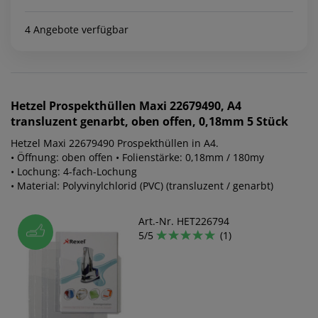
4 Angebote verfügbar
Hetzel
Prospekthüllen Maxi 22679490, A4
transluzent genarbt, oben offen, 0,18mm 5 Stück
Hetzel Maxi 22679490 Prospekthüllen in A4.
• Öffnung: oben offen • Folienstärke: 0,18mm / 180my
• Lochung: 4-fach-Lochung
• Material: Polyvinylchlorid (PVC) (transluzent / genarbt)
Art.-Nr. HET226794
5/5
(1)