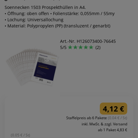
Soennecken 1503 Prospekthüllen in A4.
• Öffnung: oben offen • Folienstärke: 0,055mm / 55my
• Lochung: Universallochung
• Material: Polypropylen (PP) (transluzent / genarbt)
Art.-Nr. H126073400-76645
5/5
(2)
4,12 €
Staffelpreis ab 6 Pakete
(0.04 € / St)
inkl. MwSt. & zzgl. Versand
ab 1 Paket 4,83 €
(0.05 € / St)