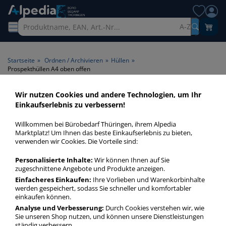
A-Z
Startseite
»
Ordnen / Archivieren
»
Hüllen
»
Prospekthüllen A4 oben offen
Wir nutzen Cookies und andere Technologien, um Ihr
Prospekthüllen A4 oben offen
Einkaufserlebnis zu verbessern!
> Format A4 > Öffnung oben
Willkommen bei Bürobedarf Thüringen, ihrem Alpedia
offen
Marktplatz! Um Ihnen das beste Einkaufserlebnis zu bieten,
verwenden wir Cookies. Die Vorteile sind:
Prospekthüllen A4 oben offen in bester Qualität zum
Personalisierte Inhalte:
Wir können Ihnen auf Sie
günstigen Preis. Finden Sie schnell Prospekthüllen A4 oben
zugeschnittene Angebote und Produkte anzeigen.
offen mit unserer Filter-Funktion.
Einfacheres Einkaufen:
Ihre Vorlieben und Warenkorbinhalte
werden gespeichert, sodass Sie schneller und komfortabler
einkaufen können.
Prospekthüllen A4 oben offen
Analyse und Verbesserung:
Durch Cookies verstehen wir, wie
Sie unseren Shop nutzen, und können unsere Dienstleistungen
mehr Infos zur Kategorie
ständig verbessern.