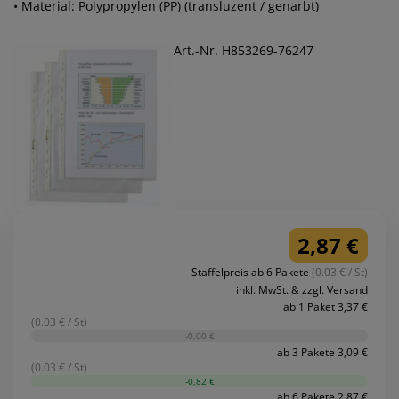
• Material: Polypropylen (PP) (transluzent / genarbt)
Art.-Nr. H853269-76247
2,87 €
Staffelpreis ab 6 Pakete
(0.03 € / St)
inkl. MwSt. & zzgl. Versand
ab 1 Paket 3,37 €
(0.03 € / St)
-0,00 €
ab 3 Pakete 3,09 €
(0.03 € / St)
-0,82 €
ab 6 Pakete 2,87 €