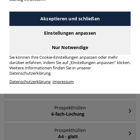
Akzeptieren und schließen
Häufig gesucht
Einstellungen anpassen
Prospekthüllen
A4
Nur Notwendige
Sie können Ihre Cookie-Einstellungen anpassen oder mehr
Prospekthüllen
darüber erfahren, indem Sie auf „Einstellungen anpassen“ klicken.
Weitere Informationen finden Sie in unserer
A5
Datenschutzerklärung.
Datenschutzerklärung
Impressum
Prospekthüllen
A4 - oben & rechts halb offen
Prospekthüllen
6-fach-Lochung
Prospekthüllen
A4 - glatt