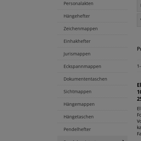
Personalakten
Hängehefter
Zeichenmappen
Einhakhefter
P
Jurismappen
1
Eckspannmappen
Dokumententaschen
E
Sichtmappen
1
2
Hängemappen
E
F
Hängetaschen
V
k
Pendelhefter
F