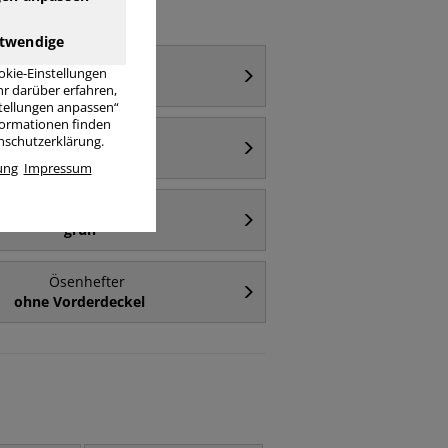
twendige
Ösenhefter
okie-Einstellungen
ganzer Vorderdeckel
r darüber erfahren,
stellungen anpassen“
nformationen finden
Ösenhefter
enschutzerklärung.
rot
ung
Impressum
Ösenhefter
grün
Ösenhefter
ohne Vorderdeckel