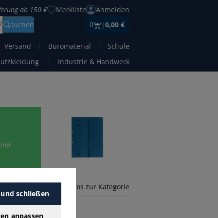
eferung ab 150 €
Merkliste
Anmelden
Z
suchen
0
|
0,00 €
Versand
|
Büromaterial
|
Schule
hutzkleidung
|
Industrie & Handwerk
sind
mehr Infos zur Kategorie
 und schließen
gen anpassen