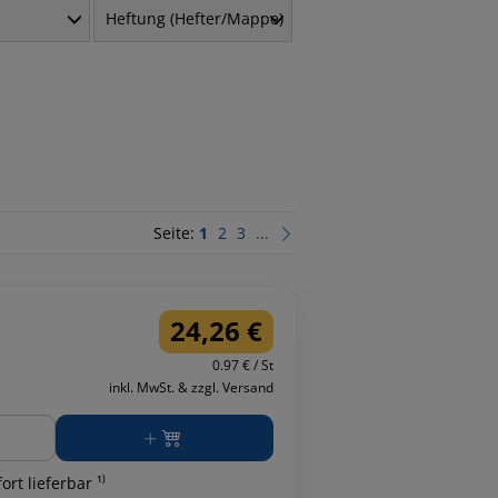
Heftung (Hefter/Mappe)
Seite:
1
2
3
...
24,26 €
0.97 € / St
inkl. MwSt. & zzgl. Versand
ge
ort lieferbar ¹⁾