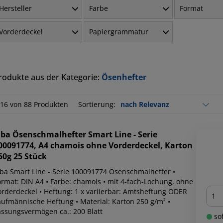
Hersteller
Farbe
Format
Vorderdeckel
Papiergrammatur
rodukte aus der Kategorie:
Ösenhefter
-16 von 88 Produkten
Sortierung:
lba
Ösenschmalhefter Smart Line - Serie
00091774, A4 chamois ohne Vorderdeckel, Karton
50g 25 Stück
lba Smart Line - Serie 100091774 Ösenschmalhefter •
ormat: DIN A4 • Farbe: chamois • mit 4-fach-Lochung, ohne
Men
orderdeckel • Heftung: 1 x variierbar: Amtsheftung ODER
aufmännische Heftung • Material: Karton 250 g/m² •
assungsvermögen ca.: 200 Blatt
sof