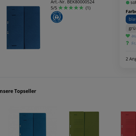
Art.-Nr. BEK80000524
sof
5/5
(1)
Farb
bla
gr
au
Fr
2 An
nsere Topseller