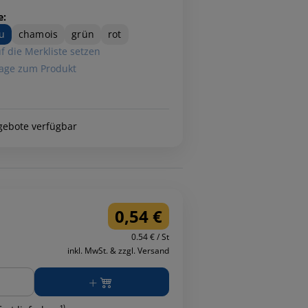
e:
u
chamois
grün
rot
f die Merkliste setzen
age zum Produkt
gebote verfügbar
0,54 €
0.54 € / St
inkl. MwSt. & zzgl. Versand
ge