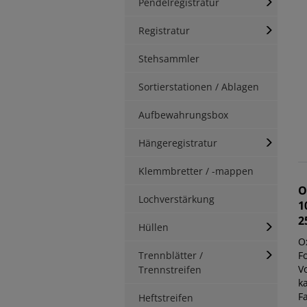
Pendelregistratur
Registratur
Stehsammler
Sortierstationen / Ablagen
Aufbewahrungsbox
Hängeregistratur
Klemmbretter / -mappen
O
Lochverstärkung
1
2
Hüllen
O
Trennblätter /
F
V
Trennstreifen
k
F
Heftstreifen