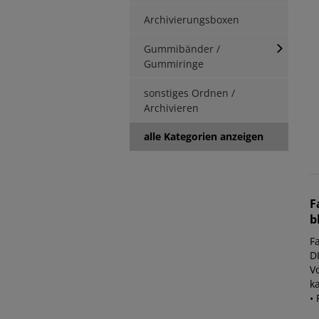
Archivierungsboxen
Gummibänder /
Gummiringe
sonstiges Ordnen /
Archivieren
alle Kategorien anzeigen
F
b
F
D
V
k
•