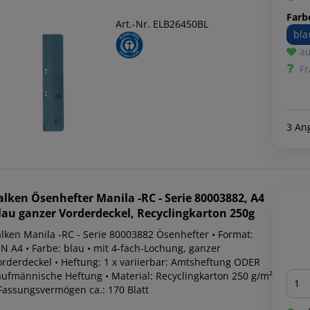
Farb
Art.-Nr. ELB26450BL
bla
au
Fr
3 An
alken
Ösenhefter Manila -RC - Serie 80003882, A4
lau ganzer Vorderdeckel, Recyclingkarton 250g
alken Manila -RC - Serie 80003882 Ösenhefter • Format:
IN A4 • Farbe: blau • mit 4-fach-Lochung, ganzer
orderdeckel • Heftung: 1 x variierbar: Amtsheftung ODER
Men
aufmännische Heftung • Material: Recyclingkarton 250 g/m²
 Fassungsvermögen ca.: 170 Blatt