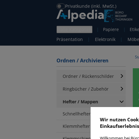
Privatkunde (inkl. MwSt.)
alle Kategorien
|
Papiere
|
Etik
Präsentation
|
Elektronik
|
Möbe
St
Ordnen / Archivieren
Ordner / Rückenschilder
Ringbücher / Zubehör
Hefter / Mappen
Schnellhefter
Ö
Wir nutzen Cook
Einkaufserlebnis
Klemmhefter
Klemmschienen /
Willkommen bei Büro