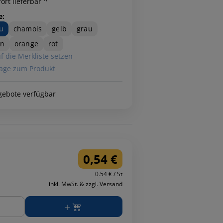
ort lieferbar ¹⁾
e:
u
chamois
gelb
grau
ün
orange
rot
f die Merkliste setzen
age zum Produkt
gebote verfügbar
0,54 €
0.54 € / St
inkl. MwSt. & zzgl. Versand
ge