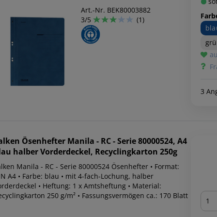
sof
Art.-Nr. BEK80003882
Farb
3/5
(1)
bla
gr
au
Fr
3 An
alken
Ösenhefter Manila - RC - Serie 80000524, A4
lau halber Vorderdeckel, Recyclingkarton 250g
alken Manila - RC - Serie 80000524 Ösenhefter • Format:
N A4 • Farbe: blau • mit 4-fach-Lochung, halber
orderdeckel • Heftung: 1 x Amtsheftung • Material:
Men
ecyclingkarton 250 g/m² • Fassungsvermögen ca.: 170 Blatt