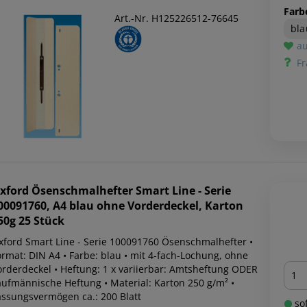
Farb
Art.-Nr. H125226512-76645
bla
au
Fr
xford
Ösenschmalhefter Smart Line - Serie
00091760, A4 blau ohne Vorderdeckel, Karton
50g 25 Stück
xford Smart Line - Serie 100091760 Ösenschmalhefter •
ormat: DIN A4 • Farbe: blau • mit 4-fach-Lochung, ohne
Men
orderdeckel • Heftung: 1 x variierbar: Amtsheftung ODER
aufmännische Heftung • Material: Karton 250 g/m² •
assungsvermögen ca.: 200 Blatt
sof