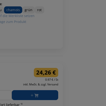
e:
u
chamois
grün
rot
f die Merkliste setzen
age zum Produkt
24,26 €
0.97 € / St
inkl. MwSt. & zzgl. Versand
ge
ort lieferbar ¹⁾