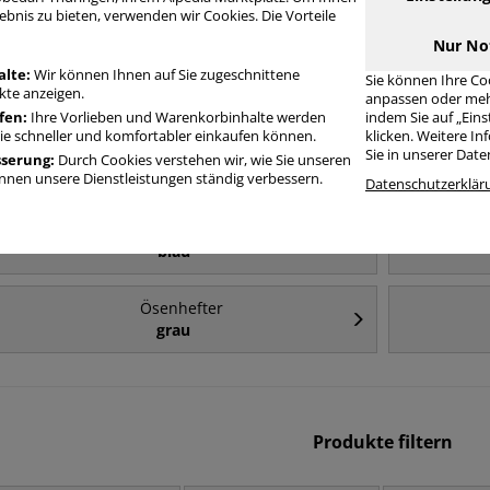
Häufig gesucht
ebnis zu bieten, verwenden wir Cookies. Die Vorteile
Nur No
Ösenhefter
alte:
Wir können Ihnen auf Sie zugeschnittene
Sie können Ihre Co
halber Vorderdeckel
te anzeigen.
anpassen oder meh
fen:
Ihre Vorlieben und Warenkorbinhalte werden
indem Sie auf „Ein
Sie schneller und komfortabler einkaufen können.
klicken. Weitere I
Ösenhefter
Sie in unserer Dat
sserung:
Durch Cookies verstehen wir, wie Sie unseren
1 x Amtsheftung
nen unsere Dienstleistungen ständig verbessern.
Datenschutzerklär
Ösenhefter
blau
Ösenhefter
grau
Produkte filtern