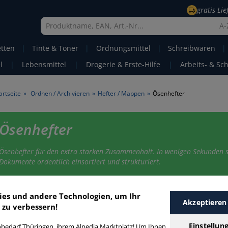
gratis Li
A-
etten
|
Tinte & Toner
|
Ordnungsmittel
|
Schreibwaren
|
l
|
Lebensmittel
|
Drogerie & Erste-Hilfe
|
Arbeits- & Sc
artseite
»
Ordnen / Archivieren
»
Hefter / Mappen
»
Ösenhefter
Ösenhefter
Ösenhefter für den extra starken Zusammenhalt. In wenigen Sekunden 
Dokumente ordentlich einsortiert und strukturiert.
senhefter
ies und andere Technologien, um Ihr
Akzeptieren
 zu verbessern!
Einstellun
bedarf Thüringen, ihrem Alpedia Marktplatz! Um Ihnen