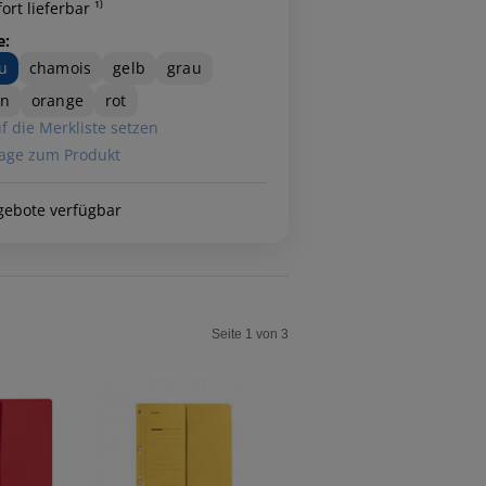
ort lieferbar ¹⁾
e:
u
chamois
gelb
grau
ün
orange
rot
f die Merkliste setzen
age zum Produkt
gebote verfügbar
Seite 1 von 3