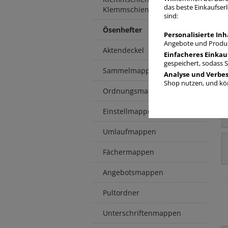
das beste Einkaufserl
Klemmschienenhüllen
sind:
Ösenhefter
Personalisierte Inh
Angebote und Produk
Aktendeckel
Einfacheres Einkau
gespeichert, sodass 
Sammelmappen / -boxen
Analyse und Verbe
Shop nutzen, und kön
Ordnungsmappen
Einstellmappen
Umlaufmappen
Fächermappen
Angebotsmappen
Pultordner
Unterschriftenmappen