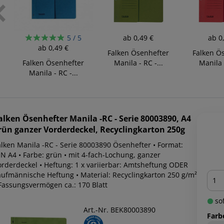
5 / 5
ab
0,49 €
ab
0
ab
0,49 €
Falken Ösenhefter
Falken Ö
Falken Ösenhefter
Manila - RC -...
Manila -
Manila - RC -...
alken
Ösenhefter Manila -RC - Serie 80003890, A4
rün ganzer Vorderdeckel, Recyclingkarton 250g
alken Manila -RC - Serie 80003890 Ösenhefter • Format:
IN A4 • Farbe: grün • mit 4-fach-Lochung, ganzer
orderdeckel • Heftung: 1 x variierbar: Amtsheftung ODER
Men
aufmännische Heftung • Material: Recyclingkarton 250 g/m²
 Fassungsvermögen ca.: 170 Blatt
sof
Art.-Nr. BEK80003890
Farb