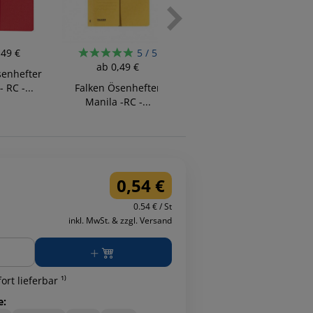
,49 €
5 / 5
3 / 5
ab
0,49 €
ab
0,54 €
senhefter
 RC -...
Falken Ösenhefter
Falken Ösenhefter
Manila -RC -...
Manila -RC -...
0,54 €
0.54 € / St
inkl. MwSt. & zzgl. Versand
ge
ort lieferbar ¹⁾
e: