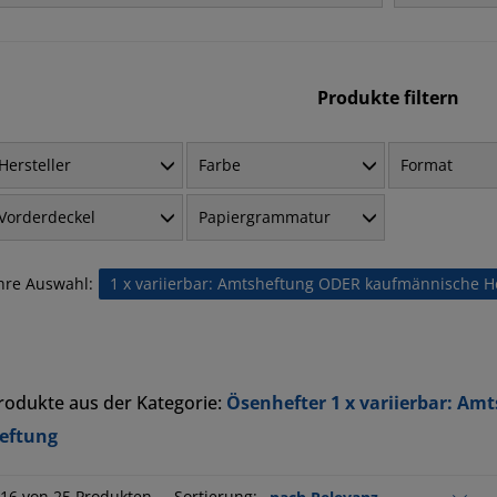
Produkte filtern
Hersteller
Farbe
Format
Vorderdeckel
Papiergrammatur
hre Auswahl:
1 x variierbar: Amtsheftung ODER kaufmännische H
rodukte aus der Kategorie:
Ösenhefter 1 x variierbar: A
eftung
-16 von 25 Produkten
Sortierung: