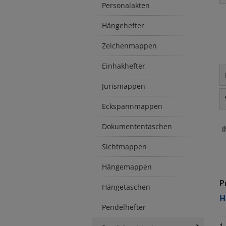
Personalakten
Hängehefter
Zeichenmappen
Einhakhefter
Jurismappen
Eckspannmappen
Dokumententaschen
I
Sichtmappen
Hängemappen
P
Hängetaschen
H
Pendelhefter
1