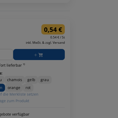
0,54 €
0.54 € / St
inkl. MwSt. & zzgl. Versand
ge
ort lieferbar ¹⁾
e:
u
chamois
gelb
grau
ün
orange
rot
f die Merkliste setzen
age zum Produkt
gebote verfügbar