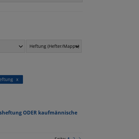
Heftung (Hefter/Mappe)
eftung
x
mtsheftung ODER kaufmännische
Seite:
1
2