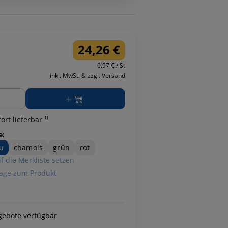
24,26 €
0.97 € / St
inkl. MwSt. & zzgl. Versand
ge
ort lieferbar ¹⁾
e:
u
chamois
grün
rot
f die Merkliste setzen
age zum Produkt
gebote verfügbar