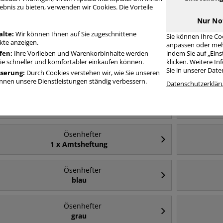
Amtsheftung ODER kaufmännische Heftung mit unserer Filter-Funktion.
ebnis zu bieten, verwenden wir Cookies. Die Vorteile
Nur No
senhefter 1 x variierbar: Amtsheftung ODER kaufmä
alte:
Wir können Ihnen auf Sie zugeschnittene
Sie können Ihre Co
te anzeigen.
anpassen oder meh
fen:
Ihre Vorlieben und Warenkorbinhalte werden
indem Sie auf „Ein
Sie schneller und komfortabler einkaufen können.
klicken. Weitere I
Häufig gesucht
Sie in unserer Dat
sserung:
Durch Cookies verstehen wir, wie Sie unseren
nen unsere Dienstleistungen ständig verbessern.
Datenschutzerklär
Ösenhefter
halber Vorderdeckel
Ösenhefter
1 x Amtsheftung
Ösenhefter
blau
Ösenhefter
grau