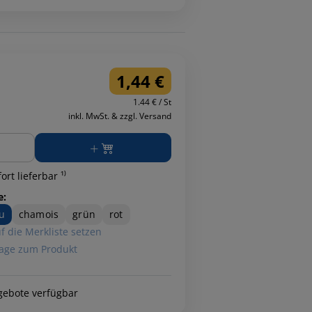
1,44 €
1.44 € / St
inkl. MwSt. & zzgl. Versand
ge
ort lieferbar ¹⁾
e:
u
chamois
grün
rot
f die Merkliste setzen
age zum Produkt
gebote verfügbar