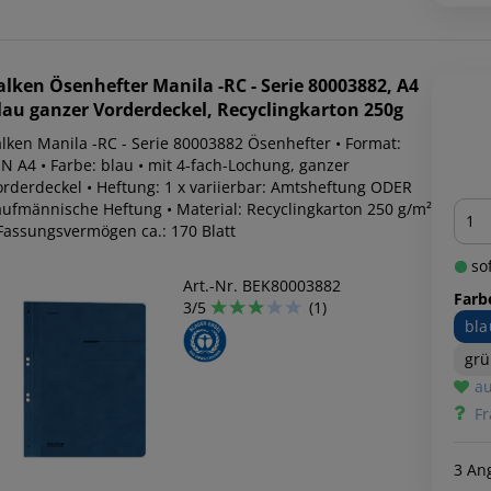
alken
Ösenhefter Manila -RC - Serie 80003882, A4
lau ganzer Vorderdeckel, Recyclingkarton 250g
alken Manila -RC - Serie 80003882 Ösenhefter • Format:
IN A4 • Farbe: blau • mit 4-fach-Lochung, ganzer
orderdeckel • Heftung: 1 x variierbar: Amtsheftung ODER
Men
aufmännische Heftung • Material: Recyclingkarton 250 g/m²
 Fassungsvermögen ca.: 170 Blatt
sof
Art.-Nr. BEK80003882
Farb
3/5
(1)
bla
gr
au
Fr
3 An