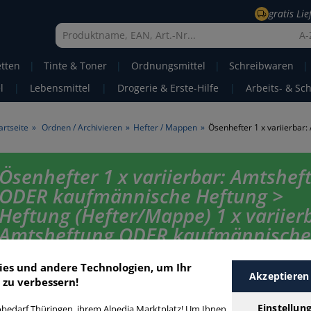
gratis Li
A-
etten
|
Tinte & Toner
|
Ordnungsmittel
|
Schreibwaren
|
l
|
Lebensmittel
|
Drogerie & Erste-Hilfe
|
Arbeits- & Sc
artseite
»
Ordnen / Archivieren
»
Hefter / Mappen
»
Ösenhefter 1 x variierbar: Amtshef
ODER kaufmännische Heftung >
Heftung (Hefter/Mappe) 1 x variier
Amtsheftung ODER kaufmännische
Heftung
ies und andere Technologien, um Ihr
Akzeptieren
 zu verbessern!
Ösenhefter 1 x variierbar: Amtsheftung ODER kaufmännische Heftung in
Qualität zum günstigen Preis. Finden Sie schnell Ösenhefter 1 x variierb
Einstellun
bedarf Thüringen, ihrem Alpedia Marktplatz! Um Ihnen