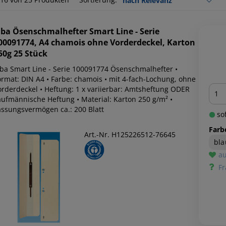
lba
Ösenschmalhefter Smart Line - Serie
00091774, A4 chamois ohne Vorderdeckel, Karton
50g 25 Stück
lba Smart Line - Serie 100091774 Ösenschmalhefter •
ormat: DIN A4 • Farbe: chamois • mit 4-fach-Lochung, ohne
Men
orderdeckel • Heftung: 1 x variierbar: Amtsheftung ODER
aufmännische Heftung • Material: Karton 250 g/m² •
assungsvermögen ca.: 200 Blatt
sof
Farb
Art.-Nr. H125226512-76645
bla
au
Fr