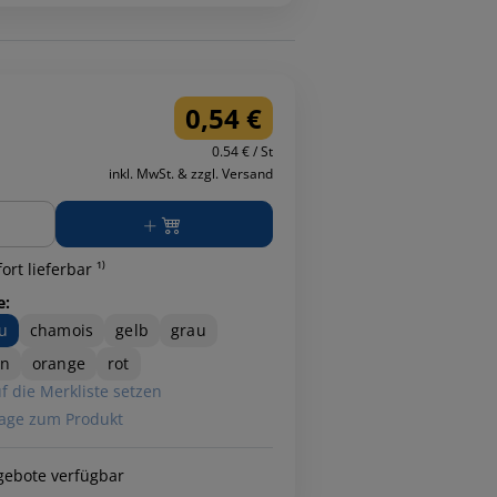
0,54 €
0.54 € / St
inkl. MwSt. & zzgl. Versand
ge
ort lieferbar ¹⁾
e:
u
chamois
gelb
grau
ün
orange
rot
f die Merkliste setzen
age zum Produkt
gebote verfügbar