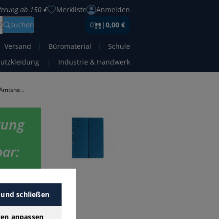
eferung ab 150 €
Merkliste
Anmelden
Z
suchen
0
|
0,00 €
Versand
|
Büromaterial
|
Schule
hutzkleidung
|
Industrie & Handwerk
Ösenhefter 1 x variierbar: Amtsheftung ODER kaufmännische Heftung
tung
bar:
 und schließen
 bester
ar:
gen anpassen