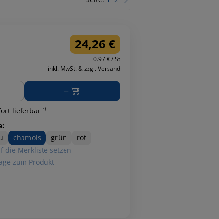
24,26 €
0.97 € / St
inkl. MwSt. & zzgl. Versand
ge
ort lieferbar ¹⁾
e:
u
chamois
grün
rot
f die Merkliste setzen
age zum Produkt