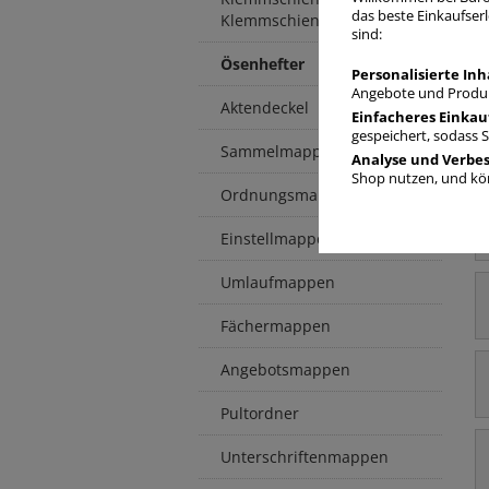
das beste Einkaufserl
Klemmschienenhüllen
sind:
Ösenhefter
Ö
Personalisierte Inh
Angebote und Produk
Aktendeckel
Einfacheres Einkau
gespeichert, sodass 
Sammelmappen / -boxen
Analyse und Verbe
Shop nutzen, und kön
Ordnungsmappen
Einstellmappen
Umlaufmappen
Fächermappen
Angebotsmappen
Pultordner
Unterschriftenmappen