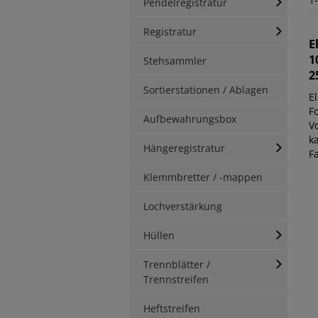
Pendelregistratur
Registratur
E
1
Stehsammler
2
Sortierstationen / Ablagen
E
F
Aufbewahrungsbox
V
k
Hängeregistratur
F
Klemmbretter / -mappen
Lochverstärkung
Hüllen
Trennblätter /
Trennstreifen
Heftstreifen