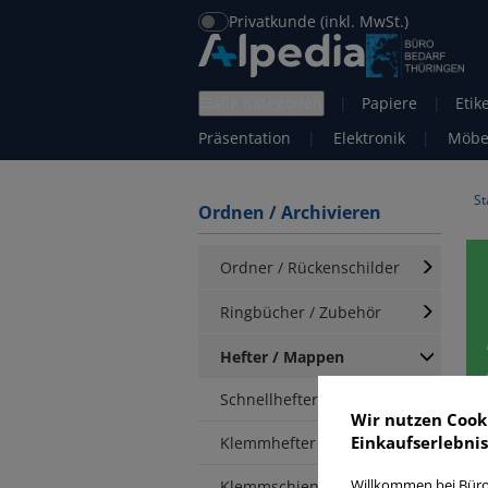
Privatkunde (inkl. MwSt.)
alle Kategorien
|
Papiere
|
Etik
Präsentation
|
Elektronik
|
Möbe
St
Ordnen / Archivieren
Ordner / Rückenschilder
Ringbücher / Zubehör
Hefter / Mappen
Schnellhefter
Wir nutzen Cook
Einkaufserlebnis
Klemmhefter
Klemmschienen /
Willkommen bei Büro