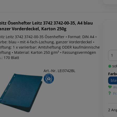
eitz
Ösenhefter Leitz 3742 3742-00-35, A4 blau
anzer Vorderdeckel, Karton 250g
itz Leitz 3742 3742-00-35 Ösenhefter • Format: DIN A4 •
arbe: blau • mit 4-fach-Lochung, ganzer Vorderdeckel •
eftung: 1 x variierbar: Amtsheftung ODER kaufmännische
Men
eftung • Material: Karton 250 g/m² • Fassungsvermögen
.: 170 Blatt
sof
Art.-Nr. LEI3742BL
Farb
bla
au
Fr
2 An