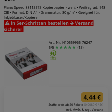
Plano Speed 88113573 Kopierpapier • weiß • Weißegrad: 148
CIE • Format: DIN A4 • Grammatur: 80 g/m² • Geeignet für:
Inkjet/Laser/Kopierer
in 5er-Schritten bestellen
Versand
sicherer
Art.-Nr. H10559965-76247
5/5
(13)
4,44 €
Staffelpreis ab 20 Pakete
(0.0089 € / St)
inkl. MwSt. & zzgl. Versand