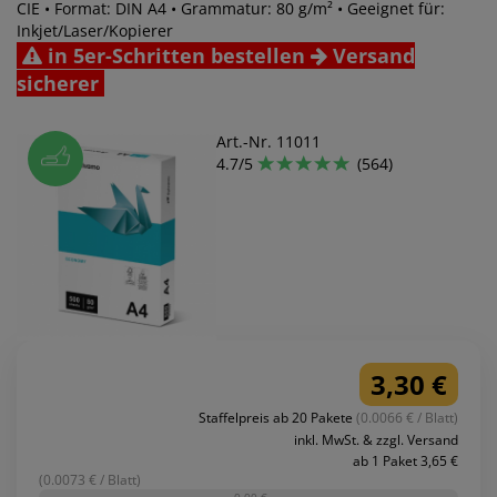
CIE • Format: DIN A4 • Grammatur: 80 g/m² • Geeignet für:
Inkjet/Laser/Kopierer
in 5er-Schritten bestellen
Versand
sicherer
Art.-Nr. 11011
4.7/5
(564)
3,30 €
Staffelpreis ab 20 Pakete
(0.0066 € / Blatt)
inkl. MwSt. & zzgl. Versand
ab 1 Paket 3,65 €
(0.0073 € / Blatt)