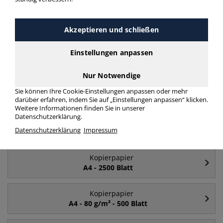
Häufig gesucht
Akzeptieren und schließen
Kopierpapier
Einstellungen anpassen
A4
Nur Notwendige
Kopierpapier
Sie können Ihre Cookie-Einstellungen anpassen oder mehr
A4 - 80 g/m²
darüber erfahren, indem Sie auf „Einstellungen anpassen“ klicken.
Weitere Informationen finden Sie in unserer
Datenschutzerklärung.
Kopierpapier
Datenschutzerklärung
Impressum
A4 - 500 Blatt
Kopierpapier
A4 - 2500 Blatt
Kopierpapier
A4 - 80 g/m² - 500 Blatt