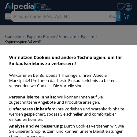
A-Z
Startseite
»
Papiere / Bücher / Formulare
»
Papiere
»
Kopierpapier A4 weiß
Wir nutzen Cookies und andere Technologien, um Ihr
Kopierpapier A4 weiß >
Einkaufserlebnis zu verbessern!
Format A4 > Farbe weiß
Willkommen bei Bürobedarf Thüringen, ihrem Alpedia
Marktplatz! Um Ihnen das beste Einkaufserlebnis zu bieten,
Kopierpapier weiß A4 in bester Qualität zum günstigen
verwenden wir Cookies. Die Vorteile sind:
Preis. Finden Sie schnell Kopierpapier weiß A4 mit unserer
Personalisierte Inhalte:
Wir können Ihnen auf Sie
Filter-Funktion.
zugeschnittene Angebote und Produkte anzeigen.
Einfacheres Einkaufen:
Ihre Vorlieben und Warenkorbinhalte
werden gespeichert, sodass Sie schneller und komfortabler
Kopierpapier A4 weiß
einkaufen können.
mehr Infos zur Kategorie
Analyse und Verbesserung:
Durch Cookies verstehen wir, wie
Sie unseren Shop nutzen, und können unsere Dienstleistungen
ständig verbessern.