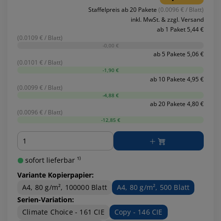
Staffelpreis ab 20 Pakete
(0.0096 € / Blatt)
inkl. MwSt. & zzgl. Versand
ab 1 Paket 5,44 €
(0.0109 € / Blatt)
-0,00 €
ab 5 Pakete 5,06 €
(0.0101 € / Blatt)
-1,90 €
ab 10 Pakete 4,95 €
(0.0099 € / Blatt)
-4,88 €
ab 20 Pakete 4,80 €
(0.0096 € / Blatt)
-12,85 €
Menge
sofort lieferbar ¹⁾
Variante Kopierpapier:
A4, 80 g/m², 100000 Blatt
A4, 80 g/m², 500 Blatt
Serien-Variation:
Climate Choice - 161 CIE
Copy - 146 CIE