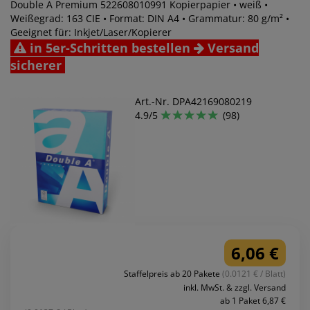
Double A Premium 522608010991 Kopierpapier • weiß •
Weißegrad: 163 CIE • Format: DIN A4 • Grammatur: 80 g/m² •
Geeignet für: Inkjet/Laser/Kopierer
in 5er-Schritten bestellen
Versand
sicherer
Art.-Nr. DPA42169080219
4.9/5
(98)
6,06 €
Staffelpreis ab 20 Pakete
(0.0121 € / Blatt)
inkl. MwSt. & zzgl. Versand
ab 1 Paket 6,87 €