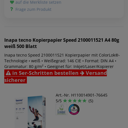
auf die Merkliste setzen
Frage zum Produkt
Inapa tecno
Kopierpapier Speed 2100011521 A4 80g
weiß 500 Blatt
Inapa tecno Speed 2100011521 Kopierpapier mit ColorLok®-
Technologie • weiß • Weißegrad: 146 CIE • Format: DIN A4 •
Grammatur: 80 g/m² • Geeignet für: Inkjet/Laser/Kopierer
in 5er-Schritten bestellen
Versand
sicherer
Art.-Nr. H110014901-76645
5/5
(5)