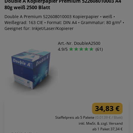
Double A
Kopierpapier Premium 522608010003 A4
80g weiß 2500 Blatt
Double A Premium 522608010003 Kopierpapier • weiß •
Weißegrad: 163 CIE • Format: DIN A4 • Grammatur: 80 g/m² •
Geeignet für: Inkjet/Laser/Kopierer
Art.-Nr. DoubleA2500
4.9/5
(61)
34,83 €
Staffelpreis ab 5 Pakete
(0.0139 € / Blatt)
inkl. MwSt. & zzgl. Versand
ab 1 Paket 37,34 €