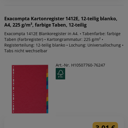
Exacompta
Kartonregister 1412E, 12-teilig blanko,
A4, 225 g/m², farbige Taben, 12-teilig
Exacompta 1412E Blankoregister in A4. • Tabenfarbe: farbige
Taben (Farbregister) • Kartongrammatur: 225 g/m² •
Registerteilung: 12-teilig blanko • Lochung: Universallochung •
Tabs nicht wechselbar
Art.-Nr. H10507760-76247
3,01 €