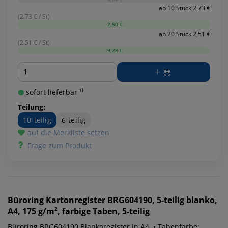
ab 10 Stück 2,73 €
(2.73 € / St)
-2,50 €
ab 20 Stück 2,51 €
(2.51 € / St)
-9,28 €
Menge
sofort lieferbar ¹⁾
Teilung:
10-teilig
6-teilig
auf die Merkliste setzen
Frage zum Produkt
Büroring
Kartonregister BRG604190, 5-teilig blanko,
A4, 175 g/m², farbige Taben, 5-teilig
Büroring BRG604190 Blankoregister in A4. • Tabenfarbe: