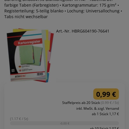
farbige Taben (Farbregister) • Kartongrammatur: 175 g/m² •
Registerteilung: 5-teilig blanko • Lochung: Universallochung •
Tabs nicht wechselbar
Art.-Nr. HBRG604190-76641
0,99 €
Staffelpreis ab 20 Stück
(0.99 € / St)
inkl. MwSt. & zzgl. Versand
ab 1 Stück 1,17 €
(1.17 € / St)
-0,00 €
ab 10 Stück 1,07 €