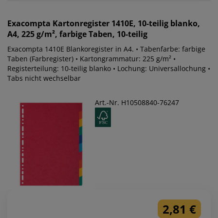
Exacompta
Kartonregister 1410E, 10-teilig blanko,
A4, 225 g/m², farbige Taben, 10-teilig
Exacompta 1410E Blankoregister in A4. • Tabenfarbe: farbige
Taben (Farbregister) • Kartongrammatur: 225 g/m² •
Registerteilung: 10-teilig blanko • Lochung: Universallochung •
Tabs nicht wechselbar
Art.-Nr. H10508840-76247
2,81 €