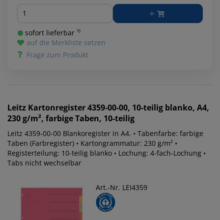
Menge
sofort lieferbar ¹⁾
auf die Merkliste setzen
Frage zum Produkt
Leitz
Kartonregister 4359-00-00, 10-teilig blanko, A4,
230 g/m², farbige Taben, 10-teilig
Leitz 4359-00-00 Blankoregister in A4. • Tabenfarbe: farbige
Taben (Farbregister) • Kartongrammatur: 230 g/m² •
Registerteilung: 10-teilig blanko • Lochung: 4-fach-Lochung •
Tabs nicht wechselbar
Art.-Nr. LEI4359