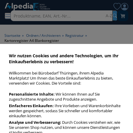
A-Z
Startseite
»
Ordnen / Archivieren
»
Registratur
»
Kartonregister A4 Blankoregister
Wir nutzen Cookies und andere Technologien, um Ihr
Kartonregister A4
Einkaufserlebnis zu verbessern!
Blankoregister > Format A4 >
Willkommen bei Bürobedarf Thüringen, ihrem Alpedia
Art Register Blankoregister
Marktplatz! Um Ihnen das beste Einkaufserlebnis zu bieten,
verwenden wir Cookies. Die Vorteile sind:
Kartonregister A4 Blankoregister in bester Qualität zum
Personalisierte Inhalte:
Wir können Ihnen auf Sie
günstigen Preis. Finden Sie schnell Kartonregister A4
zugeschnittene Angebote und Produkte anzeigen.
Blankoregister mit unserer Filter-Funktion.
Einfacheres Einkaufen:
Ihre Vorlieben und Warenkorbinhalte
werden gespeichert, sodass Sie schneller und komfortabler
einkaufen können.
Kartonregister A4 Blankoregister
Analyse und Verbesserung:
Durch Cookies verstehen wir, wie
Sie unseren Shop nutzen, und können unsere Dienstleistungen
mehr Infos zur Kategorie
ständig verbessern.