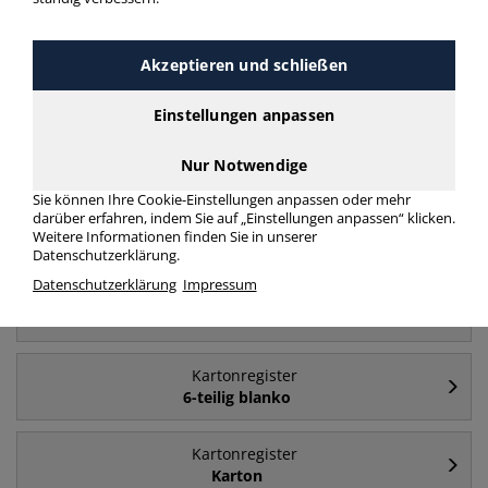
Akzeptieren und schließen
Häufig gesucht
Einstellungen anpassen
Kartonregister
A4 - Karton
Nur Notwendige
Sie können Ihre Cookie-Einstellungen anpassen oder mehr
Kartonregister
darüber erfahren, indem Sie auf „Einstellungen anpassen“ klicken.
Weitere Informationen finden Sie in unserer
A4
Datenschutzerklärung.
Datenschutzerklärung
Impressum
Kartonregister
1 bis 10
Kartonregister
6-teilig blanko
Kartonregister
Karton