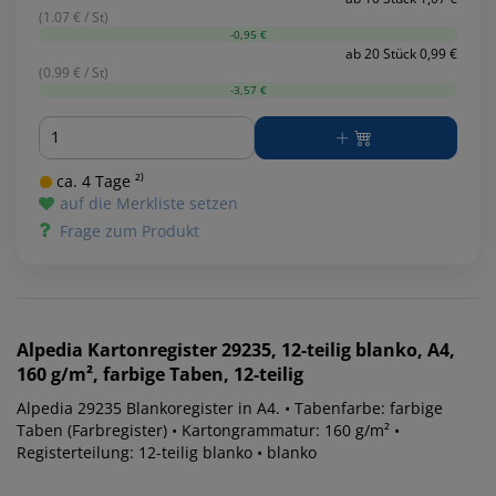
(1.07 € / St)
-0,95 €
ab 20 Stück 0,99 €
(0.99 € / St)
-3,57 €
Menge
ca. 4 Tage ²⁾
auf die Merkliste setzen
Frage zum Produkt
Alpedia
Kartonregister 29235, 12-teilig blanko, A4,
160 g/m², farbige Taben, 12-teilig
Alpedia 29235 Blankoregister in A4. • Tabenfarbe: farbige
Taben (Farbregister) • Kartongrammatur: 160 g/m² •
Registerteilung: 12-teilig blanko • blanko