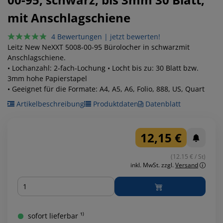
mit Anschlagschiene
4 Bewertungen
|
jetzt bewerten!
Leitz New NeXXT 5008-00-95 Bürolocher in schwarzmit
Anschlagschiene.
• Lochanzahl: 2-fach-Lochung • Locht bis zu: 30 Blatt bzw.
3mm hohe Papierstapel
• Geeignet für die Formate: A4, A5, A6, Folio, 888, US, Quart
Artikelbeschreibung
Produktdaten
Datenblatt
12,15 €
(12.15 € / St)
inkl. MwSt.
zzgl.
Versand
Menge
sofort lieferbar ¹⁾