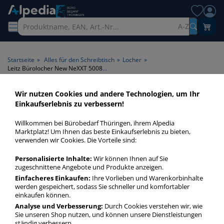
A-Z
Startseite
»
Alles für den Schreibtisch
»
Locher
»
Leitz Bürolocher New NeXXT 5008-00-95, schwarz, bis 3mm 30 Blatt, mit Anschlagschiene
Wir nutzen Cookies und andere Technologien, um Ihr
Einkaufserlebnis zu verbessern!
Willkommen bei Bürobedarf Thüringen, ihrem Alpedia
Marktplatz! Um Ihnen das beste Einkaufserlebnis zu bieten,
verwenden wir Cookies. Die Vorteile sind:
Personalisierte Inhalte:
Wir können Ihnen auf Sie
zugeschnittene Angebote und Produkte anzeigen.
Einfacheres Einkaufen:
Ihre Vorlieben und Warenkorbinhalte
werden gespeichert, sodass Sie schneller und komfortabler
einkaufen können.
Analyse und Verbesserung:
Durch Cookies verstehen wir, wie
Sie unseren Shop nutzen, und können unsere Dienstleistungen
ständig verbessern.