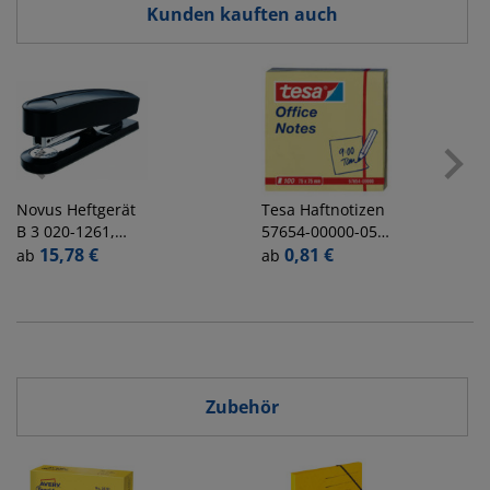
Kunden kauften auch
Novus
Heftgerät
Tesa
Haftnotizen
B 3 020-1261,
57654-00000-05,
schwarz, 30 Blatt
15,78 €
Office Notes,
0,81 €
ab
ab
75x75mm, gelb,
quadratisch
Zubehör