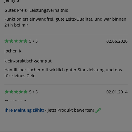
Jenny G
Gutes Preis- Leistungsverhältnis
Funktioniert einwandfrei, gute Leitz-Qualität, und war binnen
24 h bei mir
5 / 5
02.06.2020
Jochen K.
klein-praktisch-sehr gut
Handlicher Locher mit wirklich guter Stanzleistung und das
für kleines Geld
5 / 5
02.01.2014
Christian K
Ihre Meinung zählt!
-
jetzt Produkt bewerten!
sehr gut
5 / 5
08.11.2013