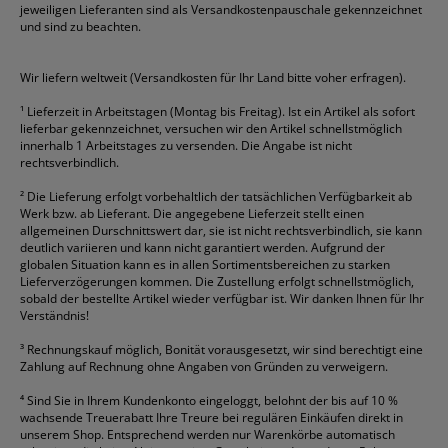
jeweiligen Lieferanten sind als Versandkostenpauschale gekennzeichnet
Geschäftsbücher
Fripa
Permanentmarker
Tesa
Versandtaschen
und sind zu beachten.
HAN
Tipp-Ex
HP
alle Marken anzeigen
Wir liefern weltweit (Versandkosten für Ihr Land bitte voher erfragen).
¹
Lieferzeit in Arbeitstagen (Montag bis Freitag). Ist ein Artikel als sofort
lieferbar gekennzeichnet, versuchen wir den Artikel schnellstmöglich
innerhalb 1 Arbeitstages zu versenden. Die Angabe ist nicht
rechtsverbindlich.
²
Die Lieferung erfolgt vorbehaltlich der tatsächlichen Verfügbarkeit ab
Werk bzw. ab Lieferant. Die angegebene Lieferzeit stellt einen
allgemeinen Durschnittswert dar, sie ist nicht rechtsverbindlich, sie kann
deutlich variieren und kann nicht garantiert werden. Aufgrund der
globalen Situation kann es in allen Sortimentsbereichen zu starken
Lieferverzögerungen kommen. Die Zustellung erfolgt schnellstmöglich,
sobald der bestellte Artikel wieder verfügbar ist. Wir danken Ihnen für Ihr
Verständnis!
³
Rechnungskauf möglich, Bonität vorausgesetzt, wir sind berechtigt eine
Zahlung auf Rechnung ohne Angaben von Gründen zu verweigern.
⁴
Sind Sie in Ihrem Kundenkonto eingeloggt, belohnt der bis auf 10 %
wachsende Treuerabatt Ihre Treure bei regulären Einkäufen direkt in
unserem Shop. Entsprechend werden nur Warenkörbe automatisch