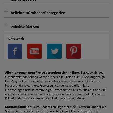
sicher Shoppen durch SSL
+
Bewertungs-Community
Sie können sich zu jeder Zeit abmelden.
Kontakt
beliebte Bürobedarf Kategorien
intelligentes Kundenkonto
Bürobedarf-Ratgeber
+
FAQ
Aktenvernichter
Haftnotizen
Prospekthüllen
beliebte Marken
Auftragspauschale
Archivboxen
Hängeregistratur
Registraturen
AGB
Batterien
Alco
Heftgeräte
Landré
Rückenschilder
Netzwerk
Datenschutz
Bleistifte
Avery/Zweckform
Heftstreifen
Leitz
Radiergummis
Privatsphäre-Einstellungen
Blöcke
Bic
Kaffee
Läufer
Schnellhefter
Über uns
Boardmarker
Canon
Klebeband
Melitta
Sichthüllen
Impressum
Briefablagen
Color Copy
Klebestifte
Navigator
Stehsammler
Reklamation / Retouren
Briefumschläge
Durable
Klemmmappen
Pentel
Taschenrechner
Alle hier genannten Preise verstehen sich in Euro.
Bei Auswahl des
Geschäftskundenshops werden Ihnen alle Preise exkl. MwSt. angezeigt.
Vertrag widerrufen (Privatkunden)
Druckerpatronen
DYMO
Kopierpapier
Pelikan
Textmarker
Das Angebot im Geschäftskundenshop richtet sich ausschließlich an
Rabatte & Aktionen
Etiketten
Edding
Korrekturmittel
Pilot
Tintenroller
Industrie, Handwerk und Gewerbe, Handel sowie öffentliche
Einrichtungen und selbstständige Unternehmer. Durch Klick auf den Link
Fineliner
Esselte
Kugelschreiber
Pritt
Tintenpatronen
rechts oben können Sie zum Privatkundenshop wechseln. Alle Preise im
Folienschreiber
Faber-Castell
Mappen
Schneider
Toilettenpapier
Privatkundenshop verstehen sich inkl. gesetzlicher MwSt.
Formulare
Fellowes
Ordner
Stabilo
Toner
Multidistribution:
Büro Bedarf Thüringen ist eine Plattform, auf der die
Sortimente mehrerer Lieferanten gelistet sind. Die Lieferkosten der
Gelschreiber
Franken
Packband
Staedtler
Versandmaterial