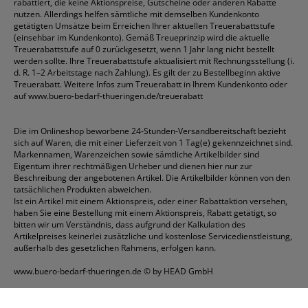
rabattiert, die keine Aktionspreise, Gutscheine oder anderen Rabatte
nutzen. Allerdings helfen sämtliche mit demselben Kundenkonto
getätigten Umsätze beim Erreichen Ihrer aktuellen Treuerabattstufe
(einsehbar im Kundenkonto). Gemäß Treueprinzip wird die aktuelle
Treuerabattstufe auf 0 zurückgesetzt, wenn 1 Jahr lang nicht bestellt
werden sollte. Ihre Treuerabattstufe aktualisiert mit Rechnungsstellung (i.
d. R. 1–2 Arbeitstage nach Zahlung). Es gilt der zu Bestellbeginn aktive
Treuerabatt. Weitere Infos zum Treuerabatt in Ihrem Kundenkonto oder
auf
www.buero-bedarf-thueringen.de/treuerabatt
Die im Onlineshop beworbene 24-Stunden-Versandbereitschaft bezieht
sich auf Waren, die mit einer Lieferzeit von 1 Tag(e) gekennzeichnet sind.
Markennamen, Warenzeichen sowie sämtliche Artikelbilder sind
Eigentum ihrer rechtmäßigen Urheber und dienen hier nur zur
Beschreibung der angebotenen Artikel. Die Artikelbilder können von den
tatsächlichen Produkten abweichen.
Ist ein Artikel mit einem Aktionspreis, oder einer Rabattaktion versehen,
haben Sie eine Bestellung mit einem Aktionspreis, Rabatt getätigt, so
bitten wir um Verständnis, dass aufgrund der Kalkulation des
Artikelpreises keinerlei zusätzliche und kostenlose Servicedienstleistung,
außerhalb des gesetzlichen Rahmens, erfolgen kann.
www.buero-bedarf-thueringen.de
© by HEAD GmbH