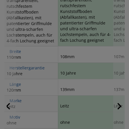
transprarentem,
rutschfestem
rutschf
rutschfestem
Kunststoffboden
Kunstst
Kunststoffboden
(Abfallkasten), mit
(Abfallk
(Abfallkasten), mit
patentierter Griffmulde
patenti
patentierter Griffmulde
und ultra-scharfen
und ult
und ultra-scharfen
Lochstempeln, auch für 4-
Lochste
Lochstempeln, auch für
fach Lochung geeignet
fach Lo
4-fach Lochung geeignet
Breite
108mm
107mm
110mm
Herstellergarantie
10 Jahre
10 Jahr
10 Jahre
Länge
139mm
137mm
120mm
Marke
Leitz
Leitz
Leitz
Motiv
ohne
ohne
ohne