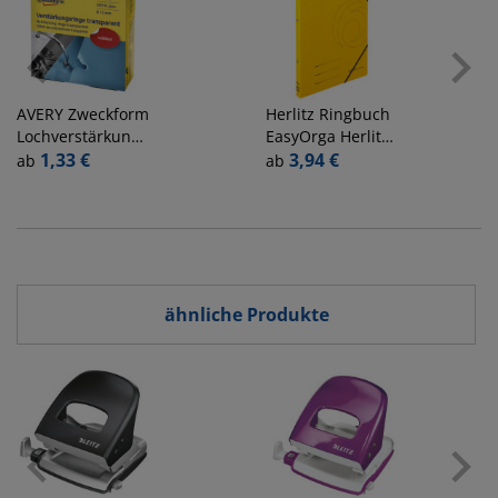
AVERY Zweckform
Herlitz
Ringbuch
Lochverstärkungsringe
EasyOrga Herlitz
selbstklebend
1,33 €
Logo 11255486,
3,94 €
ab
ab
transparent
A4 2 Ringe 14mm
Ring-Ø Karton
gelb
ähnliche Produkte