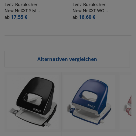
Leitz
Bürolocher
Leitz
Bürolocher
New NeXXT Style
New NeXXT WOW
5006-00-94,
17,55 €
5008-10-62,
16,60 €
ab
ab
satinschwarz, bis
violett-metallic,
3mm 30 Blatt, mit
bis 3mm 30 Blatt,
Anschlagschiene
mit
Anschlagschiene
Alternativen vergleichen