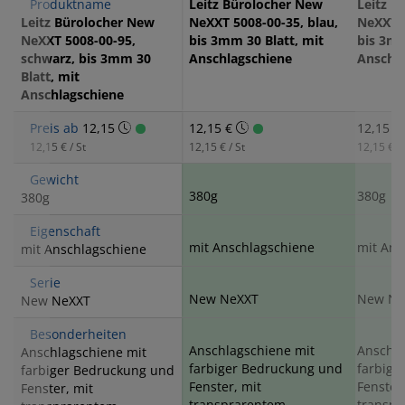
Produktname
Leitz Bürolocher New
Leitz B
Leitz Bürolocher New
NeXXT 5008-00-35, blau,
NeXXT 5
NeXXT 5008-00-95,
bis 3mm 30 Blatt, mit
bis 3mm
schwarz, bis 3mm 30
Anschlagschiene
Anschl
Blatt, mit
Anschlagschiene
Preis ab
12,15
12,15 €
12,15 €
12,15 € / St
12,15 € / St
12,15 € / 
Gewicht
380g
380g
380g
Eigenschaft
mit Anschlagschiene
mit Ans
mit Anschlagschiene
Serie
New NeXXT
New Ne
New NeXXT
Besonderheiten
Anschlagschiene mit
Anschla
Anschlagschiene mit
farbiger Bedruckung und
farbige
farbiger Bedruckung und
Fenster, mit
Fenster
Fenster, mit
transprarentem,
transpr