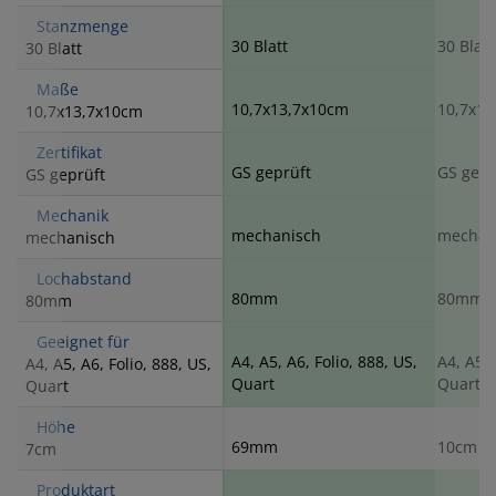
Stanzmenge
30 Blatt
30 Blatt
30 Blatt
Maße
10,7x13,7x10cm
10,7x13
10,7x13,7x10cm
Zertifikat
GS geprüft
GS gepr
GS geprüft
Mechanik
mechanisch
mechan
mechanisch
Lochabstand
80mm
80mm
80mm
Geeignet für
A4, A5, A6, Folio, 888, US,
A4, A5, 
A4, A5, A6, Folio, 888, US,
Quart
Quart
Quart
Höhe
69mm
10cm
7cm
Produktart