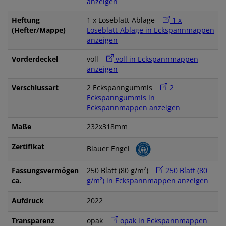
anzeigen
Heftung
1 x Loseblatt-Ablage
1 x
(Hefter/Mappe)
Loseblatt-Ablage in Eckspannmappen
anzeigen
Vorderdeckel
voll
voll in Eckspannmappen
anzeigen
Verschlussart
2 Eckspanngummis
2
Eckspanngummis in
Eckspannmappen anzeigen
Maße
232x318mm
Zertifikat
Blauer Engel
Fassungsvermögen
250 Blatt (80 g/m²)
250 Blatt (80
ca.
g/m²) in Eckspannmappen anzeigen
Aufdruck
2022
Transparenz
opak
opak in Eckspannmappen