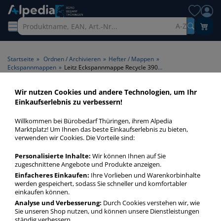
A-Z
Startseite
»
Ordnen / Archivieren
»
Hefter / Mappen
»
Eckspannmappen
»
Leitz Eckspannmappe Recycle 39080025, A4 rot Recyclingkarton 430g, für ca. 250 Blatt
Wir nutzen Cookies und andere Technologien, um Ihr
Einkaufserlebnis zu verbessern!
Willkommen bei Bürobedarf Thüringen, ihrem Alpedia
Marktplatz! Um Ihnen das beste Einkaufserlebnis zu bieten,
verwenden wir Cookies. Die Vorteile sind:
Personalisierte Inhalte:
Wir können Ihnen auf Sie
zugeschnittene Angebote und Produkte anzeigen.
Einfacheres Einkaufen:
Ihre Vorlieben und Warenkorbinhalte
werden gespeichert, sodass Sie schneller und komfortabler
einkaufen können.
Analyse und Verbesserung:
Durch Cookies verstehen wir, wie
Sie unseren Shop nutzen, und können unsere Dienstleistungen
ständig verbessern.