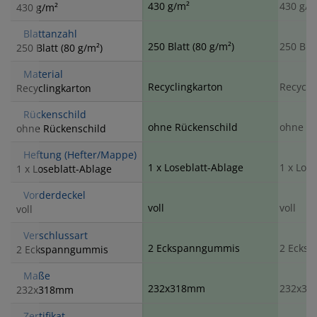
430 g/m²
430 g/m
430 g/m²
Blattanzahl
250 Blatt (80 g/m²)
250 Blat
250 Blatt (80 g/m²)
Material
Recyclingkarton
Recycli
Recyclingkarton
Rückenschild
ohne Rückenschild
ohne Rü
ohne Rückenschild
Heftung (Hefter/Mappe)
1 x Loseblatt-Ablage
1 x Los
1 x Loseblatt-Ablage
Vorderdeckel
voll
voll
voll
Verschlussart
2 Eckspanngummis
2 Ecks
2 Eckspanngummis
Maße
232x318mm
232x3
232x318mm
Zertifikat