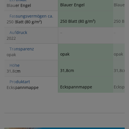
Blauer Engel
Blauer 
Blauer Engel
Fassungsvermögen ca.
250 Blatt (80 g/m²)
250 Blat
250 Blatt (80 g/m²)
Aufdruck
–
–
2022
Transparenz
opak
opak
opak
Höhe
31,8cm
31,8cm
31,8cm
Produktart
Eckspannmappe
Eckspa
Eckspannmappe