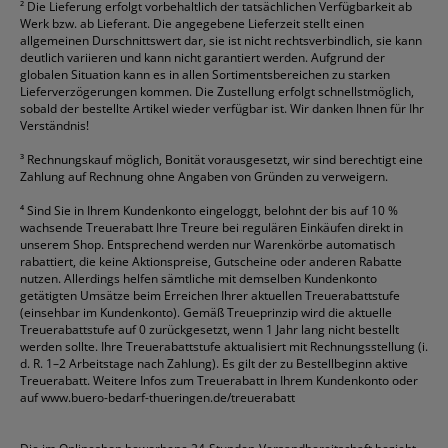
²
Die Lieferung erfolgt vorbehaltlich der tatsächlichen Verfügbarkeit ab
Werk bzw. ab Lieferant. Die angegebene Lieferzeit stellt einen
allgemeinen Durschnittswert dar, sie ist nicht rechtsverbindlich, sie kann
deutlich variieren und kann nicht garantiert werden. Aufgrund der
globalen Situation kann es in allen Sortimentsbereichen zu starken
Lieferverzögerungen kommen. Die Zustellung erfolgt schnellstmöglich,
sobald der bestellte Artikel wieder verfügbar ist. Wir danken Ihnen für Ihr
Verständnis!
³
Rechnungskauf möglich, Bonität vorausgesetzt, wir sind berechtigt eine
Zahlung auf Rechnung ohne Angaben von Gründen zu verweigern.
⁴
Sind Sie in Ihrem Kundenkonto eingeloggt, belohnt der bis auf 10 %
wachsende Treuerabatt Ihre Treure bei regulären Einkäufen direkt in
unserem Shop. Entsprechend werden nur Warenkörbe automatisch
rabattiert, die keine Aktionspreise, Gutscheine oder anderen Rabatte
nutzen. Allerdings helfen sämtliche mit demselben Kundenkonto
getätigten Umsätze beim Erreichen Ihrer aktuellen Treuerabattstufe
(einsehbar im Kundenkonto). Gemäß Treueprinzip wird die aktuelle
Treuerabattstufe auf 0 zurückgesetzt, wenn 1 Jahr lang nicht bestellt
werden sollte. Ihre Treuerabattstufe aktualisiert mit Rechnungsstellung (i.
d. R. 1–2 Arbeitstage nach Zahlung). Es gilt der zu Bestellbeginn aktive
Treuerabatt. Weitere Infos zum Treuerabatt in Ihrem Kundenkonto oder
auf
www.buero-bedarf-thueringen.de/treuerabatt