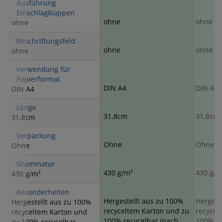
Ausführung
Einschlagklappen
ohne
ohne
ohne
Beschriftungsfeld
ohne
ohne
ohne
Verwendung für
Papierformat
DIN A4
DIN A4
DIN A4
Länge
31,8cm
31,8cm
31,8cm
Verpackung
Ohne
Ohne
Ohne
Grammatur
430 g/m²
430 g/m
430 g/m²
Besonderheiten
Hergestellt aus zu 100%
Hergest
Hergestellt aus zu 100%
recyceltem Karton und zu
recycel
recyceltem Karton und
100% recycelbar (nach
100% re
zu 100% recycelbar