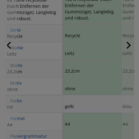
Entfernen der
Entfern
(nach Entfernen der
Gummizüge). Langlebig
Gummizü
Gummizüge). Langlebig
und robust.
und rob
und robust.
Serie
Recycle
Recycle
Recycle
Marke
Leitz
Leitz
Leitz
Breite
23,2cm
23,2cm
23,2cm
Motiv
ohne
ohne
ohne
Farbe
gelb
blau
rot
Format
A4
A4
A4
Papiergrammatur