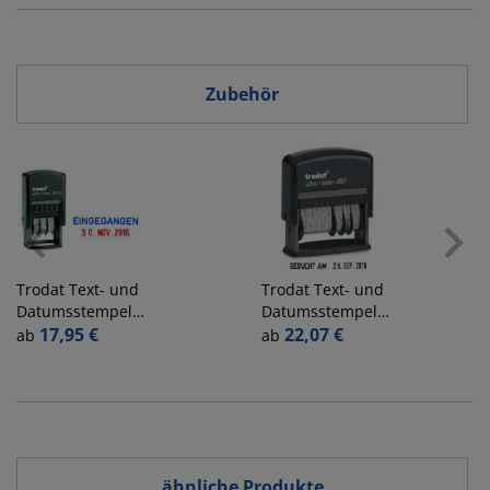
Einschlagklappen
Einschlagklappen
Zubehör
Trodat
Text- und
Trodat
Text- und
Datumsstempel
Datumsstempel
printy 4850/L1
17,95 €
printy-dater 4817
22,07 €
ab
ab
mit Text
mit 12 Texten +
"EINGEGANGEN"
Datum Kunststoff
+ Datum
Schrifthöhe
Kunststoff
3,8mm
Schrifthöhe
(Datum) 3,8mm
ähnliche Produkte