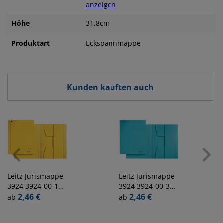
anzeigen
Höhe
31,8cm
Produktart
Eckspannmappe
Kunden kauften auch
Leitz
Jurismappe
Leitz
Jurismappe
3924 3924-00-15,
3924 3924-00-35,
A4 gelb
2,46 €
A4 blau
2,46 €
ab
ab
Recyclingkarton
Recyclingkarton
430g, mit 3
430g, mit 3