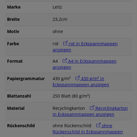
Marke
Leitz
Breite
23,2cm
Motiv
ohne
Farbe
rot
rot in Eckspannmappen
anzeigen
Format
A4
A4 in Eckspannmappen
anzeigen
Papiergrammatur
430 g/m²
430 g/m² in
Eckspannmappen anzeigen
Blattanzahl
250 Blatt (80 g/m²)
Material
Recyclingkarton
Recyclingkarton
in Eckspannmappen anzeigen
Rückenschild
ohne Rückenschild
ohne
Rückenschild in Eckspannmappen