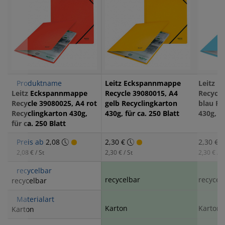
Produktname
Leitz Eckspannmappe
Leitz 
Leitz Eckspannmappe
Recycle 39080015, A4
Recycle
Recycle 39080025, A4 rot
gelb Recyclingkarton
blau Re
Recyclingkarton 430g,
430g, für ca. 250 Blatt
430g, fü
für ca. 250 Blatt
Preis ab
2,08
2,30 €
2,30 €
2,08 € / St
2,30 € / St
2,30 € / S
recycelbar
recycelbar
recycel
recycelbar
Materialart
Karton
Karton
Karton