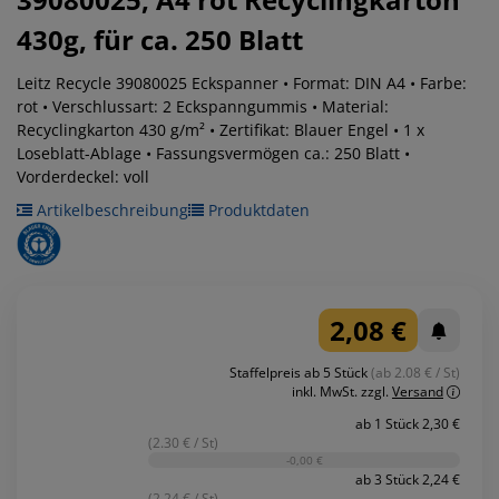
430g, für ca. 250 Blatt
Leitz Recycle 39080025 Eckspanner • Format: DIN A4 • Farbe:
rot • Verschlussart: 2 Eckspanngummis • Material:
Recyclingkarton 430 g/m² • Zertifikat: Blauer Engel • 1 x
Loseblatt-Ablage • Fassungsvermögen ca.: 250 Blatt •
Vorderdeckel: voll
Artikelbeschreibung
Produktdaten
2,08 €
Staffelpreis ab 5 Stück
(ab 2.08 € / St)
inkl. MwSt.
zzgl.
Versand
ab 1 Stück 2,30 €
(2.30 € / St)
-0,00 €
ab 3 Stück 2,24 €
(2.24 € / St)