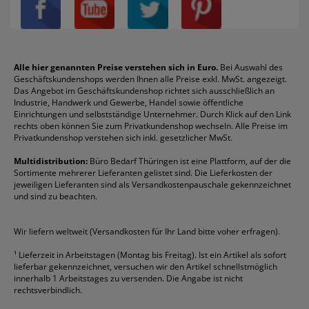
Privatsphäre-Einstellungen
Blöcke
Bic
Kaffee
Läufer
Schnellhefter
Über uns
Boardmarker
Canon
Klebeband
Melitta
Sichthüllen
Impressum
Briefablagen
Color Copy
Klebestifte
Navigator
Stehsammler
Reklamation / Retouren
Briefumschläge
Durable
Klemmmappen
Pentel
Taschenrechner
Alle hier genannten Preise verstehen sich in Euro.
Bei Auswahl des
Geschäftskundenshops werden Ihnen alle Preise exkl. MwSt. angezeigt.
Vertrag widerrufen (Privatkunden)
Druckerpatronen
DYMO
Kopierpapier
Pelikan
Textmarker
Das Angebot im Geschäftskundenshop richtet sich ausschließlich an
Rabatte & Aktionen
Etiketten
Edding
Korrekturmittel
Pilot
Tintenroller
Industrie, Handwerk und Gewerbe, Handel sowie öffentliche
Einrichtungen und selbstständige Unternehmer. Durch Klick auf den Link
Fineliner
Esselte
Kugelschreiber
Pritt
Tintenpatronen
rechts oben können Sie zum Privatkundenshop wechseln. Alle Preise im
Folienschreiber
Faber-Castell
Mappen
Schneider
Toilettenpapier
Privatkundenshop verstehen sich inkl. gesetzlicher MwSt.
Formulare
Fellowes
Ordner
Stabilo
Toner
Multidistribution:
Büro Bedarf Thüringen ist eine Plattform, auf der die
Sortimente mehrerer Lieferanten gelistet sind. Die Lieferkosten der
Gelschreiber
Franken
Packband
Staedtler
Versandmaterial
jeweiligen Lieferanten sind als Versandkostenpauschale gekennzeichnet
Geschäftsbücher
Fripa
Permanentmarker
Tesa
Versandtaschen
und sind zu beachten.
HAN
Tipp-Ex
HP
alle Marken anzeigen
Wir liefern weltweit (Versandkosten für Ihr Land bitte voher erfragen).
¹
Lieferzeit in Arbeitstagen (Montag bis Freitag). Ist ein Artikel als sofort
lieferbar gekennzeichnet, versuchen wir den Artikel schnellstmöglich
innerhalb 1 Arbeitstages zu versenden. Die Angabe ist nicht
rechtsverbindlich.