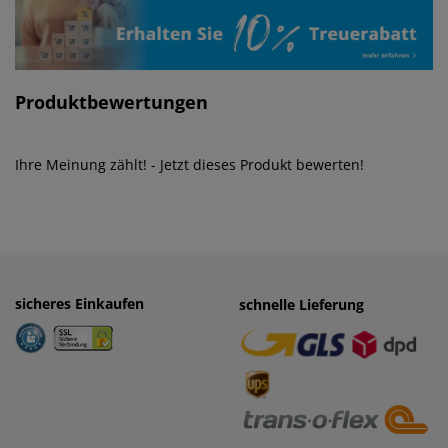
Produktbewertungen
Ihre Meinung zählt! - Jetzt dieses Produkt bewerten!
sicheres Einkaufen
einfaches Zahlen
schnelle Lieferung
· Rechnung
· Vorkasse