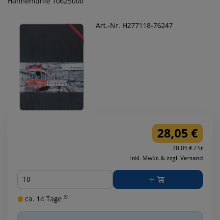
Hahnemühle 10625000
Art.-Nr. H277118-76247
28,05 €
28.05 € / St
inkl. MwSt. & zzgl. Versand
Menge
ca. 14 Tage ²⁾