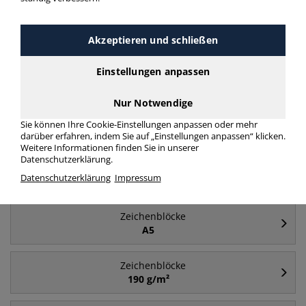
Häufig gesucht
Akzeptieren und schließen
Zeichenblöcke
Einstellungen anpassen
Aquarellblock
Nur Notwendige
Zeichenblöcke
Sie können Ihre Cookie-Einstellungen anpassen oder mehr
A2
darüber erfahren, indem Sie auf „Einstellungen anpassen“ klicken.
Weitere Informationen finden Sie in unserer
Datenschutzerklärung.
Zeichenblöcke
Datenschutzerklärung
Impressum
A4
Zeichenblöcke
A5
Zeichenblöcke
190 g/m²