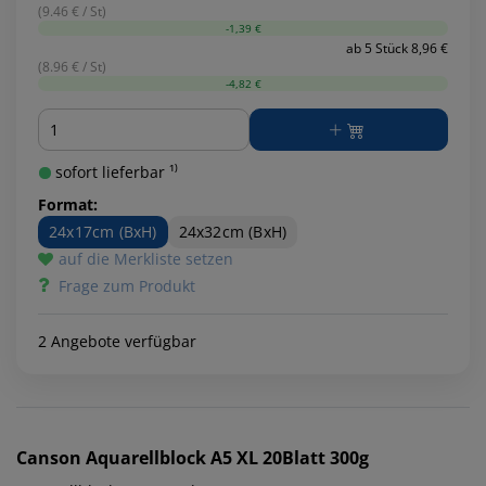
(9.46 € / St)
-1,39 €
ab 5 Stück 8,96 €
(8.96 € / St)
-4,82 €
Menge
sofort lieferbar ¹⁾
Format:
24x17cm (BxH)
24x32cm (BxH)
auf die Merkliste setzen
Frage zum Produkt
2 Angebote verfügbar
Canson
Aquarellblock A5 XL 20Blatt 300g