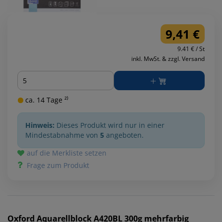
9,41 €
9.41 € / St
inkl. MwSt. & zzgl. Versand
Menge
ca. 14 Tage ²⁾
Hinweis:
Dieses Produkt wird nur in einer
Mindestabnahme von
5
angeboten.
auf die Merkliste setzen
Frage zum Produkt
Oxford
Aquarellblock A420BL 300g mehrfarbig