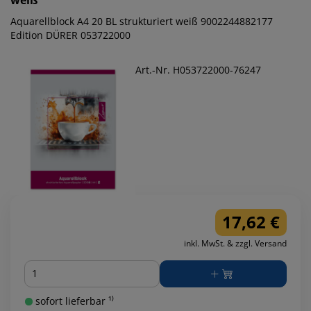
weiß
Aquarellblock A4 20 BL strukturiert weiß 9002244882177
Edition DÜRER 053722000
Art.-Nr. H053722000-76247
17,62 €
inkl. MwSt. & zzgl. Versand
Menge
sofort lieferbar ¹⁾