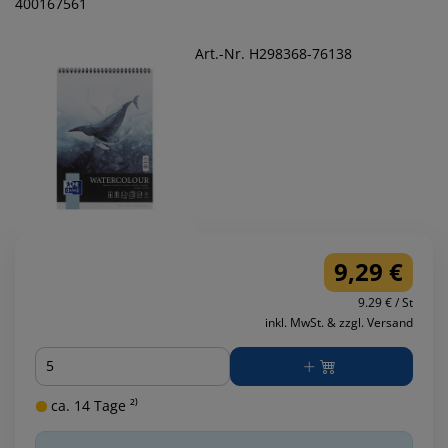
400167561
Art.-Nr. H298368-76138
9,29 €
9.29 € / St
inkl. MwSt. & zzgl. Versand
Menge
ca. 14 Tage ²⁾