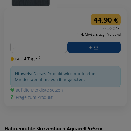
44,90 €
44.90 € / St
inkl. MwSt. & zzgl. Versand
Menge
ca. 14 Tage ²⁾
Hinweis:
Dieses Produkt wird nur in einer
Mindestabnahme von
5
angeboten.
auf die Merkliste setzen
Frage zum Produkt
Hahnemühle
Skizzenbuch Aquarell 5x5cm