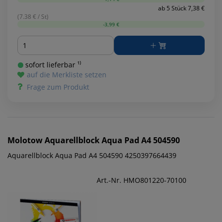
ab 5 Stück 7,38 €
(7.38 € / St)
-3,99 €
Menge
sofort lieferbar ¹⁾
auf die Merkliste setzen
Frage zum Produkt
Molotow
Aquarellblock Aqua Pad A4 504590
Aquarellblock Aqua Pad A4 504590 4250397664439
Art.-Nr. HMO801220-70100