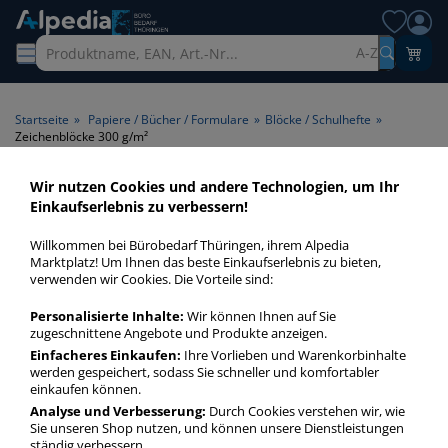
A-Z
Startseite
»
Papiere / Bücher / Formulare
»
Blöcke / Schulhefte
»
Zeichenblöcke 300 g/m²
Wir nutzen Cookies und andere Technologien, um Ihr
Zeichenblöcke 300 g/m² >
Einkaufserlebnis zu verbessern!
Papiergrammatur 300 g/m²
Willkommen bei Bürobedarf Thüringen, ihrem Alpedia
Marktplatz! Um Ihnen das beste Einkaufserlebnis zu bieten,
Ein frischer Zeichenblock schreit förmlich nach kreativem
verwenden wir Cookies. Die Vorteile sind:
Schaffen. Zeichenblöcke in A3, A4, A5 und vielen weiteren
Personalisierte Inhalte:
Wir können Ihnen auf Sie
Formaten bieten genug Platz zur grafischen Eskalation.
zugeschnittene Angebote und Produkte anzeigen.
Einfacheres Einkaufen:
Ihre Vorlieben und Warenkorbinhalte
werden gespeichert, sodass Sie schneller und komfortabler
Zeichenblöcke 300 g/m²
einkaufen können.
mehr Infos zur Kategorie
Analyse und Verbesserung:
Durch Cookies verstehen wir, wie
Sie unseren Shop nutzen, und können unsere Dienstleistungen
ständig verbessern.