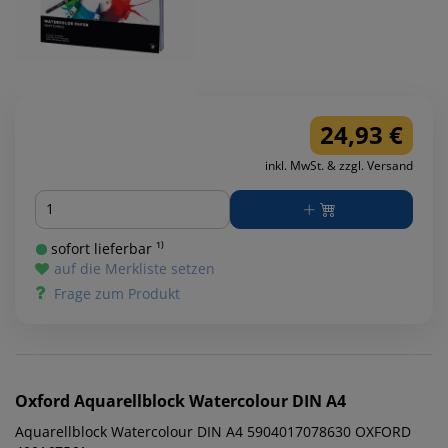
24,93 €
inkl. MwSt. & zzgl. Versand
Menge
sofort lieferbar ¹⁾
auf die Merkliste setzen
Frage zum Produkt
Oxford
Aquarellblock Watercolour DIN A4
Aquarellblock Watercolour DIN A4 5904017078630 OXFORD