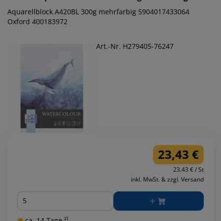
Aquarellblock A420BL 300g mehrfarbig 5904017433064
Oxford 400183972
Art.-Nr. H279405-76247
23,43 €
23.43 € / St
inkl. MwSt. & zzgl. Versand
Menge
ca. 14 Tage ²⁾