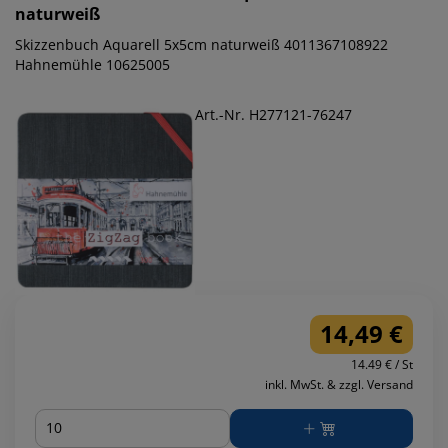
naturweiß
Skizzenbuch Aquarell 5x5cm naturweiß 4011367108922
Hahnemühle 10625005
Art.-Nr. H277121-76247
14,49 €
14.49 € / St
inkl. MwSt. & zzgl. Versand
Menge