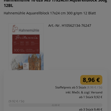
Hahnemühle
10 628 983 17x24cm Aquarellblock 300g
12BL
Hahnemühle Aquarellblock 17x24 cm 300 g/qm 12 Blatt
Art.-Nr. H10562134-76247
8,96 €
Staffelpreis ab 5 Stück
(8.96 € / St)
inkl. MwSt. & zzgl. Versand
ab 1 Stück 9,92 €
(9.92 € / St)
-0,00 €
ab 3 Stück 9,46 €