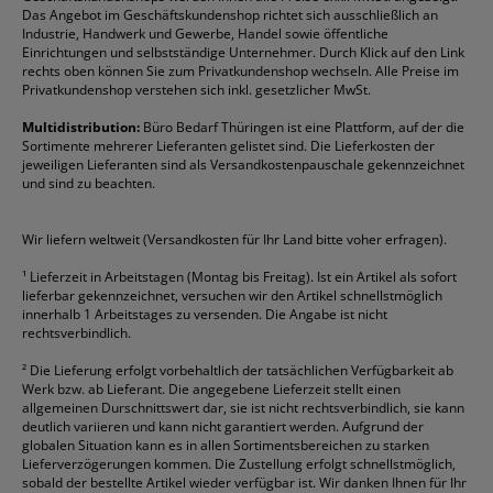
Vertrag widerrufen (Privatkunden)
Druckerpatronen
DYMO
Kopierpapier
Pelikan
Textmarker
Das Angebot im Geschäftskundenshop richtet sich ausschließlich an
Rabatte & Aktionen
Etiketten
Edding
Korrekturmittel
Pilot
Tintenroller
Industrie, Handwerk und Gewerbe, Handel sowie öffentliche
Einrichtungen und selbstständige Unternehmer. Durch Klick auf den Link
Fineliner
Esselte
Kugelschreiber
Pritt
Tintenpatronen
rechts oben können Sie zum Privatkundenshop wechseln. Alle Preise im
Folienschreiber
Faber-Castell
Mappen
Schneider
Toilettenpapier
Privatkundenshop verstehen sich inkl. gesetzlicher MwSt.
Formulare
Fellowes
Ordner
Stabilo
Toner
Multidistribution:
Büro Bedarf Thüringen ist eine Plattform, auf der die
Sortimente mehrerer Lieferanten gelistet sind. Die Lieferkosten der
Gelschreiber
Franken
Packband
Staedtler
Versandmaterial
jeweiligen Lieferanten sind als Versandkostenpauschale gekennzeichnet
Geschäftsbücher
Fripa
Permanentmarker
Tesa
Versandtaschen
und sind zu beachten.
HAN
Tipp-Ex
HP
alle Marken anzeigen
Wir liefern weltweit (Versandkosten für Ihr Land bitte voher erfragen).
¹
Lieferzeit in Arbeitstagen (Montag bis Freitag). Ist ein Artikel als sofort
lieferbar gekennzeichnet, versuchen wir den Artikel schnellstmöglich
innerhalb 1 Arbeitstages zu versenden. Die Angabe ist nicht
rechtsverbindlich.
²
Die Lieferung erfolgt vorbehaltlich der tatsächlichen Verfügbarkeit ab
Werk bzw. ab Lieferant. Die angegebene Lieferzeit stellt einen
allgemeinen Durschnittswert dar, sie ist nicht rechtsverbindlich, sie kann
deutlich variieren und kann nicht garantiert werden. Aufgrund der
globalen Situation kann es in allen Sortimentsbereichen zu starken
Lieferverzögerungen kommen. Die Zustellung erfolgt schnellstmöglich,
sobald der bestellte Artikel wieder verfügbar ist. Wir danken Ihnen für Ihr