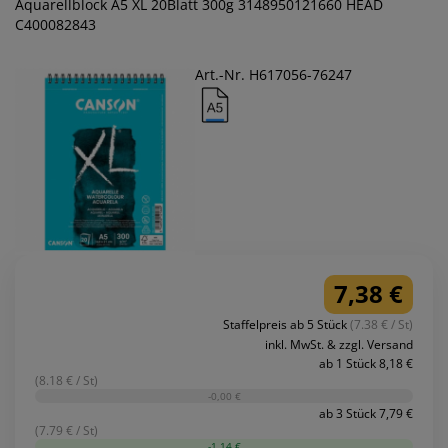
Aquarellblock A5 XL 20Blatt 300g 3148950121660 HEAD
C400082843
Art.-Nr. H617056-76247
7,38 €
Staffelpreis ab 5 Stück
(7.38 € / St)
inkl. MwSt. & zzgl. Versand
ab 1 Stück 8,18 €
(8.18 € / St)
-0,00 €
ab 3 Stück 7,79 €
(7.79 € / St)
-1,14 €