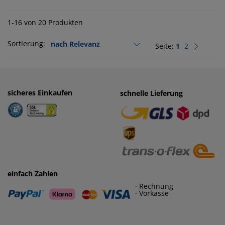
1-16 von 20 Produkten
Sortierung:
Seite:
1
2
sicheres Einkaufen
einfaches Zahlen
schnelle Lieferung
· Rechnung
· Vorkasse
einfach Zahlen
· Rechnung
· Vorkasse