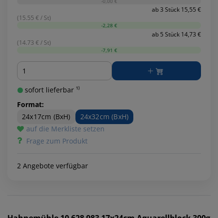
-0,00 €
ab 3 Stück 15,55 €
(15.55 € / St)
-2,28 €
ab 5 Stück 14,73 €
(14.73 € / St)
-7,91 €
Menge
sofort lieferbar ¹⁾
Format:
24x17cm (BxH)
24x32cm (BxH)
auf die Merkliste setzen
Frage zum Produkt
2 Angebote verfügbar