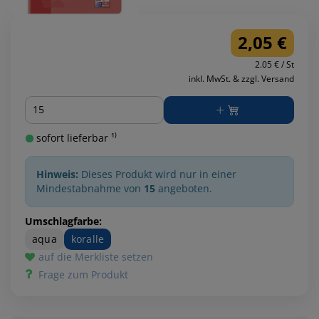
2,05 €
2.05 € / St
inkl. MwSt. & zzgl. Versand
Menge
sofort lieferbar ¹⁾
Hinweis:
Dieses Produkt wird nur in einer
Mindestabnahme von
15
angeboten.
Umschlagfarbe:
aqua
koralle
auf die Merkliste setzen
Frage zum Produkt