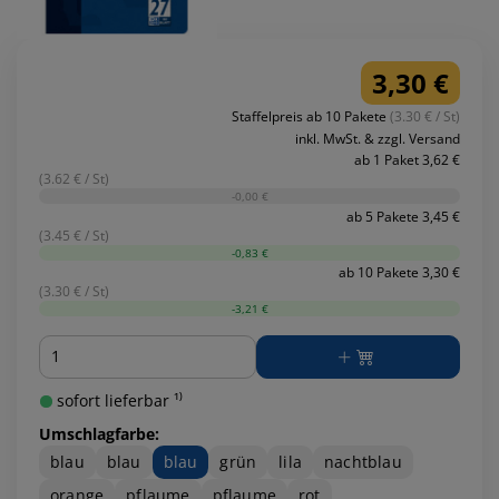
3,30 €
Staffelpreis ab 10 Pakete
(3.30 € / St)
inkl. MwSt. & zzgl. Versand
ab 1 Paket 3,62 €
(3.62 € / St)
-0,00 €
ab 5 Pakete 3,45 €
(3.45 € / St)
-0,83 €
ab 10 Pakete 3,30 €
(3.30 € / St)
-3,21 €
Menge
sofort lieferbar ¹⁾
Umschlagfarbe:
blau
blau
blau
grün
lila
nachtblau
orange
pflaume
pflaume
rot