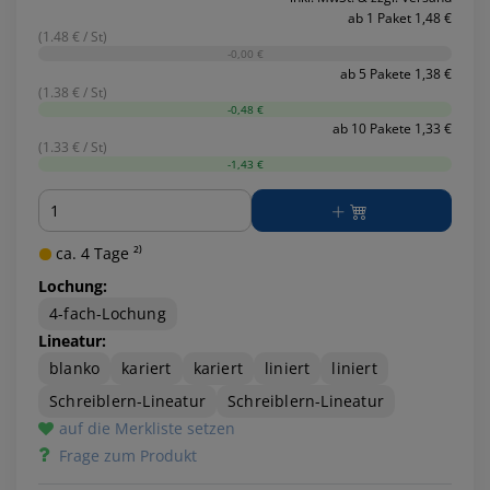
ab 1 Paket 1,48 €
(1.48 € / St)
-0,00 €
ab 5 Pakete 1,38 €
(1.38 € / St)
-0,48 €
ab 10 Pakete 1,33 €
(1.33 € / St)
-1,43 €
Menge
ca. 4 Tage ²⁾
Lochung:
4-fach-Lochung
Lineatur:
blanko
kariert
kariert
liniert
liniert
Schreiblern-Lineatur
Schreiblern-Lineatur
auf die Merkliste setzen
Frage zum Produkt