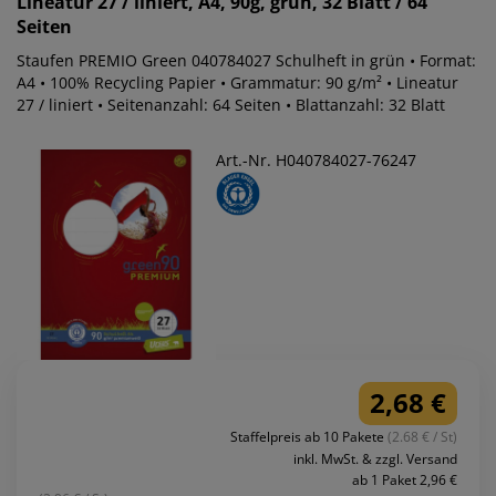
Lineatur 27 / liniert, A4, 90g, grün, 32 Blatt / 64
Seiten
Staufen PREMIO Green 040784027 Schulheft in grün • Format:
A4 • 100% Recycling Papier • Grammatur: 90 g/m² • Lineatur
27 / liniert • Seitenanzahl: 64 Seiten • Blattanzahl: 32 Blatt
Art.-Nr. H040784027-76247
2,68 €
Staffelpreis ab 10 Pakete
(2.68 € / St)
inkl. MwSt. & zzgl. Versand
ab 1 Paket 2,96 €