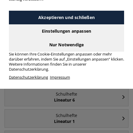
Häufig gesucht
Akzeptieren und schließen
Schulhefte
Einstellungen anpassen
Lineatur 2
Nur Notwendige
Schulhefte
Sie können Ihre Cookie-Einstellungen anpassen oder mehr
A4 - Lineatur 2
darüber erfahren, indem Sie auf „Einstellungen anpassen“ klicken.
Weitere Informationen finden Sie in unserer
Datenschutzerklärung.
Schulhefte
Datenschutzerklärung
Impressum
A4
Schulhefte
Lineatur 6
Schulhefte
Lineatur 1