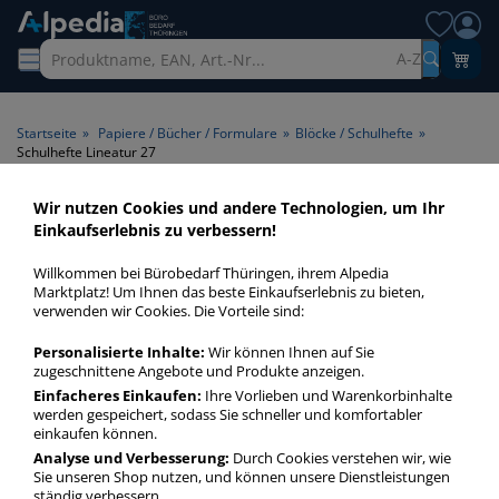
A-Z
Startseite
»
Papiere / Bücher / Formulare
»
Blöcke / Schulhefte
»
Schulhefte Lineatur 27
Wir nutzen Cookies und andere Technologien, um Ihr
Schulhefte Lineatur 27 >
Einkaufserlebnis zu verbessern!
Lineatur-Nummer Lineatur 27
Willkommen bei Bürobedarf Thüringen, ihrem Alpedia
Marktplatz! Um Ihnen das beste Einkaufserlebnis zu bieten,
Schulhefte Lineatur 27 in bester Qualität zum günstigen
verwenden wir Cookies. Die Vorteile sind:
Preis. Finden Sie schnell Schulhefte Lineatur 27 mit unserer
Personalisierte Inhalte:
Wir können Ihnen auf Sie
Filter-Funktion.
zugeschnittene Angebote und Produkte anzeigen.
Einfacheres Einkaufen:
Ihre Vorlieben und Warenkorbinhalte
werden gespeichert, sodass Sie schneller und komfortabler
Schulhefte Lineatur 27
einkaufen können.
mehr Infos zur Kategorie
Analyse und Verbesserung:
Durch Cookies verstehen wir, wie
Sie unseren Shop nutzen, und können unsere Dienstleistungen
ständig verbessern.