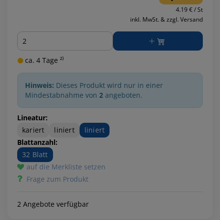
4.19 € / St
inkl. MwSt. & zzgl. Versand
Menge
ca. 4 Tage ²⁾
Hinweis:
Dieses Produkt wird nur in einer
Mindestabnahme von
2
angeboten.
Lineatur:
kariert
liniert
liniert
Blattanzahl:
32 Blatt
auf die Merkliste setzen
Frage zum Produkt
2 Angebote verfügbar