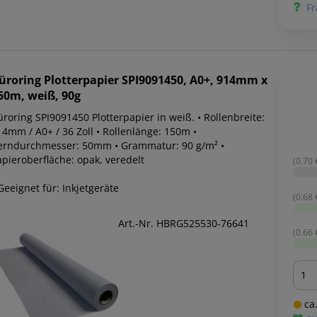
Fr
üroring
Plotterpapier SPI9091450, A0+, 914mm x
50m, weiß, 90g
roring SPI9091450 Plotterpapier in weiß. • Rollenbreite:
14mm / A0+ / 36 Zoll • Rollenlänge: 150m •
erndurchmesser: 50mm • Grammatur: 90 g/m² •
apieroberfläche: opak, veredelt
(0.70 
Geeignet für: Inkjetgeräte
(0.68 
Art.-Nr. HBRG525530-76641
(0.66 
Men
ca.