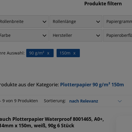
Produkte filtern
Rollenbreite
Rollenlänge
Papiergram
Farbe
Hersteller
Papieroberfl
hre Auswahl:
90 g/m²
x
150m
x
rodukte aus der Kategorie:
Plotterpapier 90 g/m² 150m
 - 9 von 9 Produkten
Sortierung:
auch
Plotterpapier Waterproof 8001465, A0+,
14mm x 150m, weiß, 90g 6 Stück