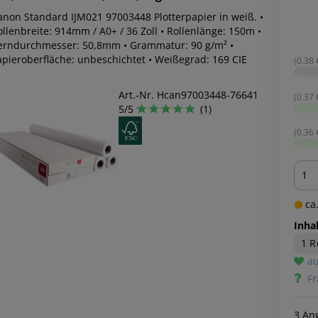
anon Standard IJM021 97003448 Plotterpapier in weiß. •
llenbreite: 914mm / A0+ / 36 Zoll • Rollenlänge: 150m •
erndurchmesser: 50,8mm • Grammatur: 90 g/m² •
apieroberfläche: unbeschichtet • Weißegrad: 169 CIE
(0.38 
Art.-Nr. Hcan97003448-76641
(0.37 
5/5
(1)
(0.36 
Men
ca.
Inhal
1 R
au
Fr
3 An