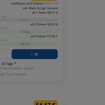
Staffelpreis ab 6 Pakete
(0.59 € / m)
inkl. MwSt. & zzgl. Versand
ab 1 Paket 189,31 €
€ / m)
-0,00 €
ab 3 Pakete 183,43 €
€ / m)
-17,64 €
ab 6 Pakete 177,92 €
€ / m)
-68,33 €
ge
 10 Tage ²⁾
f die Merkliste setzen
age zum Produkt
54,17 €