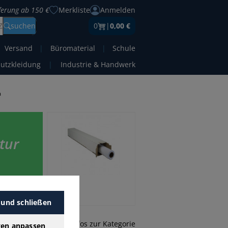
eferung ab 150 €
Merkliste
Anmelden
Z
suchen
0
|
0,00 €
Versand
|
Büromaterial
|
Schule
hutzkleidung
|
Industrie & Handwerk
m
tur
en Sie
 und schließen
mehr Infos zur Kategorie
gen anpassen