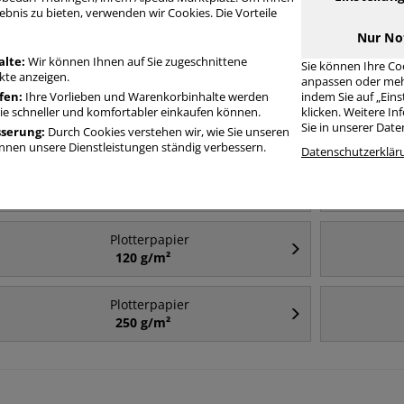
ebnis zu bieten, verwenden wir Cookies. Die Vorteile
Nur No
Häufig gesucht
alte:
Wir können Ihnen auf Sie zugeschnittene
Sie können Ihre Co
te anzeigen.
anpassen oder meh
fen:
Ihre Vorlieben und Warenkorbinhalte werden
indem Sie auf „Ein
Plotterpapier
Sie schneller und komfortabler einkaufen können.
klicken. Weitere I
841mm
Sie in unserer Dat
sserung:
Durch Cookies verstehen wir, wie Sie unseren
nen unsere Dienstleistungen ständig verbessern.
Datenschutzerklär
Plotterpapier
1067mm
Plotterpapier
120 g/m²
Plotterpapier
250 g/m²