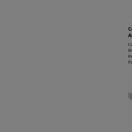
C
A
C
Ro
K
P