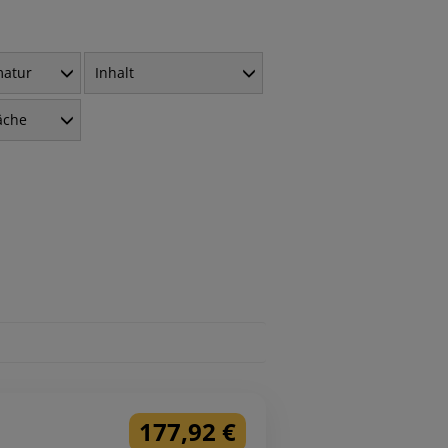
matur
Inhalt
äche
177,92 €