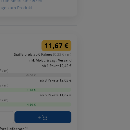
f die Merkliste setzen
age zum Produkt
11,67 €
Staffelpreis ab 6 Pakete
(0.23 € / m)
inkl. MwSt. & zzgl. Versand
ab 1 Paket 12,42 €
€ / m)
-0,00 €
ab 3 Pakete 12,03 €
€ / m)
-1,18 €
ab 6 Pakete 11,67 €
€ / m)
-4,50 €
ge
ort lieferbar ¹⁾