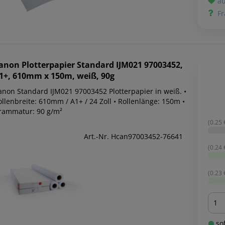
au
Fr
anon
Plotterpapier Standard IJM021 97003452,
1+, 610mm x 150m, weiß, 90g
anon Standard IJM021 97003452 Plotterpapier in weiß. •
llenbreite: 610mm / A1+ / 24 Zoll • Rollenlänge: 150m •
rammatur: 90 g/m²
(0.25 
Art.-Nr. Hcan97003452-76641
(0.24 
(0.23 
Men
sof