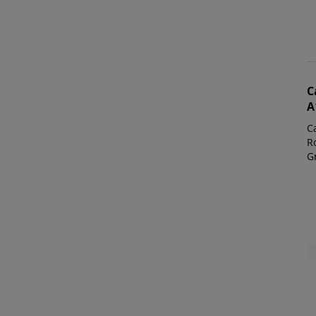
C
A
C
Ro
G