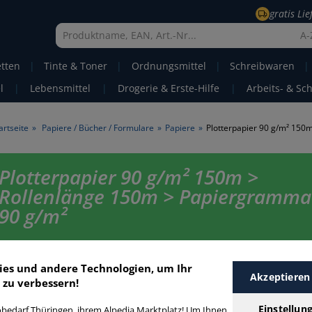
gratis Li
A-
etten
|
Tinte & Toner
|
Ordnungsmittel
|
Schreibwaren
|
l
|
Lebensmittel
|
Drogerie & Erste-Hilfe
|
Arbeits- & Sc
artseite
»
Papiere / Bücher / Formulare
»
Papiere
»
Plotterpapier 90 g/m² 150
Plotterpapier 90 g/m² 150m >
Rollenlänge 150m > Papiergramma
90 g/m²
Plotterpapier 90 gm² 150m in bester Qualität zum günstigen Preis. Find
schnell Plotterpapier 90 gm² 150m mit unserer Filter-Funktion.
ies und andere Technologien, um Ihr
Akzeptieren
 zu verbessern!
lotterpapier 90 g/m² 150m
Einstellun
bedarf Thüringen, ihrem Alpedia Marktplatz! Um Ihnen