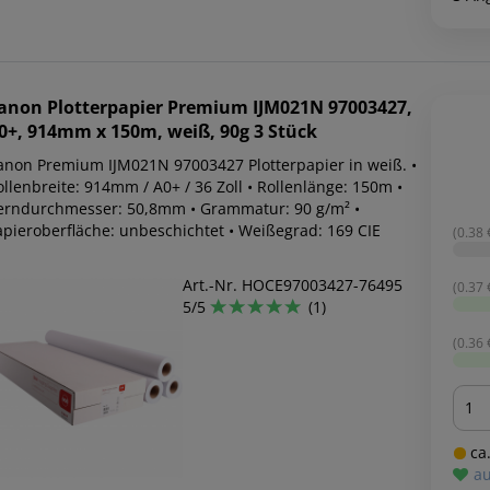
anon
Plotterpapier Premium IJM021N 97003427,
0+, 914mm x 150m, weiß, 90g 3 Stück
anon Premium IJM021N 97003427 Plotterpapier in weiß. •
llenbreite: 914mm / A0+ / 36 Zoll • Rollenlänge: 150m •
erndurchmesser: 50,8mm • Grammatur: 90 g/m² •
apieroberfläche: unbeschichtet • Weißegrad: 169 CIE
(0.38 
Art.-Nr. HOCE97003427-76495
(0.37 
5/5
(1)
(0.36 
Men
ca.
au