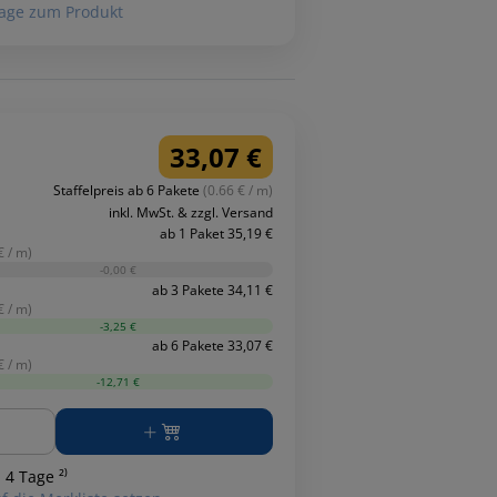
age zum Produkt
33,07 €
Staffelpreis ab 6 Pakete
(0.66 € / m)
inkl. MwSt. & zzgl. Versand
ab 1 Paket 35,19 €
€ / m)
-0,00 €
ab 3 Pakete 34,11 €
€ / m)
-3,25 €
ab 6 Pakete 33,07 €
€ / m)
-12,71 €
ge
 4 Tage ²⁾