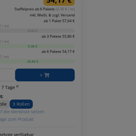
Staffelpreis ab 6 Pakete
(0.36 € / m)
inkl. MwSt. & zzgl. Versand
ab 1 Paket 57,64 €
€ / m)
-0,00 €
ab 3 Pakete 55,86 €
€ / m)
-5,36 €
ab 6 Pakete 54,17 €
€ / m)
-20,85 €
ge
 7 Tage ²⁾
t:
olle
3 Rollen
f die Merkliste setzen
age zum Produkt
gebote verfügbar