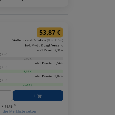
53,87 €
Staffelpreis ab 6 Pakete
(0.36 € / m)
inkl. MwSt. & zzgl. Versand
ab 1 Paket 57,31 €
€ / m)
-0,00 €
ab 3 Pakete 55,54 €
€ / m)
-5,32 €
ab 6 Pakete 53,87 €
€ / m)
-20,63 €
ge
 7 Tage ²⁾
f die Merkliste setzen