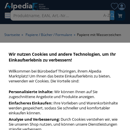
A-Z
Startseite
»
Papiere / Bücher / Formulare
»
Papiere mit Wasserzeichen
Papiere mit Wasserzeichen >
Wir nutzen Cookies und andere Technologien, um Ihr
Einkaufserlebnis zu verbessern!
Eigenschaft mit
Wasserzeichen
Willkommen bei Bürobedarf Thüringen, ihrem Alpedia
Marktplatz! Um Ihnen das beste Einkaufserlebnis zu bieten,
verwenden wir Cookies. Die Vorteile sind:
Papiere mit Wasserzeichen in bester Qualität zum günstigen
Preis. Finden Sie schnell Papiere mit Wasserzeichen mit
Personalisierte Inhalte:
Wir können Ihnen auf Sie
unserer Filter-Funktion.
zugeschnittene Angebote und Produkte anzeigen.
Einfacheres Einkaufen:
Ihre Vorlieben und Warenkorbinhalte
werden gespeichert, sodass Sie schneller und komfortabler
Papiere mit Wasserzeichen
einkaufen können.
Analyse und Verbesserung:
Durch Cookies verstehen wir, wie
mehr Infos zur Kategorie
Sie unseren Shop nutzen, und können unsere Dienstleistungen
ständig verbessern.