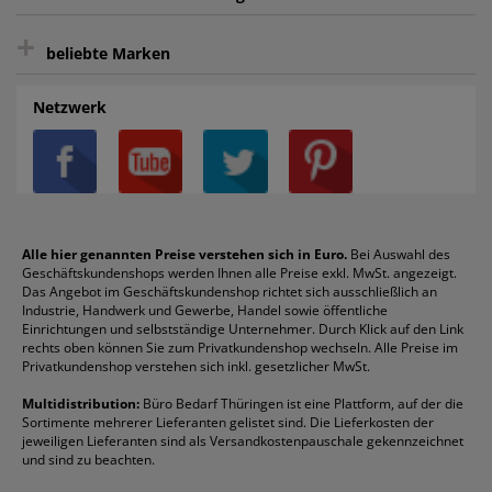
intelligentes Kundenkonto
Bürobedarf-Ratgeber
+
FAQ
Aktenvernichter
Haftnotizen
Prospekthüllen
beliebte Marken
Auftragspauschale
Archivboxen
Hängeregistratur
Registraturen
AGB
Batterien
Alco
Heftgeräte
Landré
Rückenschilder
Netzwerk
Datenschutz
Bleistifte
Avery/Zweckform
Heftstreifen
Leitz
Radiergummis
Privatsphäre-Einstellungen
Blöcke
Bic
Kaffee
Läufer
Schnellhefter
Über uns
Boardmarker
Canon
Klebeband
Melitta
Sichthüllen
Impressum
Briefablagen
Color Copy
Klebestifte
Navigator
Stehsammler
Reklamation / Retouren
Briefumschläge
Durable
Klemmmappen
Pentel
Taschenrechner
Alle hier genannten Preise verstehen sich in Euro.
Bei Auswahl des
Geschäftskundenshops werden Ihnen alle Preise exkl. MwSt. angezeigt.
Vertrag widerrufen (Privatkunden)
Druckerpatronen
DYMO
Kopierpapier
Pelikan
Textmarker
Das Angebot im Geschäftskundenshop richtet sich ausschließlich an
Rabatte & Aktionen
Etiketten
Edding
Korrekturmittel
Pilot
Tintenroller
Industrie, Handwerk und Gewerbe, Handel sowie öffentliche
Einrichtungen und selbstständige Unternehmer. Durch Klick auf den Link
Fineliner
Esselte
Kugelschreiber
Pritt
Tintenpatronen
rechts oben können Sie zum Privatkundenshop wechseln. Alle Preise im
Folienschreiber
Faber-Castell
Mappen
Schneider
Toilettenpapier
Privatkundenshop verstehen sich inkl. gesetzlicher MwSt.
Formulare
Fellowes
Ordner
Stabilo
Toner
Multidistribution:
Büro Bedarf Thüringen ist eine Plattform, auf der die
Sortimente mehrerer Lieferanten gelistet sind. Die Lieferkosten der
Gelschreiber
Franken
Packband
Staedtler
Versandmaterial
jeweiligen Lieferanten sind als Versandkostenpauschale gekennzeichnet
Geschäftsbücher
Fripa
Permanentmarker
Tesa
Versandtaschen
und sind zu beachten.
HAN
Tipp-Ex