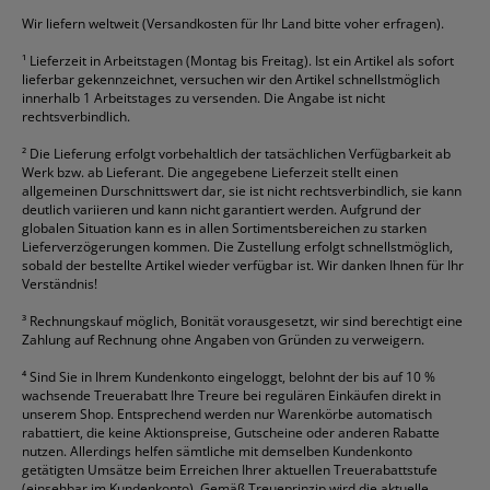
HP
alle Marken anzeigen
Wir liefern weltweit (Versandkosten für Ihr Land bitte voher erfragen).
¹
Lieferzeit in Arbeitstagen (Montag bis Freitag). Ist ein Artikel als sofort
lieferbar gekennzeichnet, versuchen wir den Artikel schnellstmöglich
innerhalb 1 Arbeitstages zu versenden. Die Angabe ist nicht
rechtsverbindlich.
²
Die Lieferung erfolgt vorbehaltlich der tatsächlichen Verfügbarkeit ab
Werk bzw. ab Lieferant. Die angegebene Lieferzeit stellt einen
allgemeinen Durschnittswert dar, sie ist nicht rechtsverbindlich, sie kann
deutlich variieren und kann nicht garantiert werden. Aufgrund der
globalen Situation kann es in allen Sortimentsbereichen zu starken
Lieferverzögerungen kommen. Die Zustellung erfolgt schnellstmöglich,
sobald der bestellte Artikel wieder verfügbar ist. Wir danken Ihnen für Ihr
Verständnis!
³
Rechnungskauf möglich, Bonität vorausgesetzt, wir sind berechtigt eine
Zahlung auf Rechnung ohne Angaben von Gründen zu verweigern.
⁴
Sind Sie in Ihrem Kundenkonto eingeloggt, belohnt der bis auf 10 %
wachsende Treuerabatt Ihre Treure bei regulären Einkäufen direkt in
unserem Shop. Entsprechend werden nur Warenkörbe automatisch
rabattiert, die keine Aktionspreise, Gutscheine oder anderen Rabatte
nutzen. Allerdings helfen sämtliche mit demselben Kundenkonto
getätigten Umsätze beim Erreichen Ihrer aktuellen Treuerabattstufe
(einsehbar im Kundenkonto). Gemäß Treueprinzip wird die aktuelle