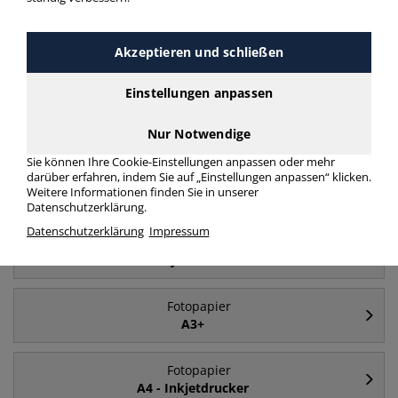
Akzeptieren und schließen
Häufig gesucht
Einstellungen anpassen
Fotopapier
A4
Nur Notwendige
Sie können Ihre Cookie-Einstellungen anpassen oder mehr
darüber erfahren, indem Sie auf „Einstellungen anpassen“ klicken.
Fotopapier
Weitere Informationen finden Sie in unserer
Laserdrucker
Datenschutzerklärung.
Datenschutzerklärung
Impressum
Fotopapier
Inkjetdrucker
Fotopapier
A3+
Fotopapier
A4 - Inkjetdrucker