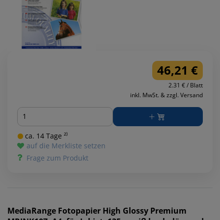
46,21 €
2.31 € / Blatt
inkl. MwSt. & zzgl. Versand
Menge
ca. 14 Tage ²⁾
auf die Merkliste setzen
Frage zum Produkt
MediaRange
Fotopapier High Glossy Premium