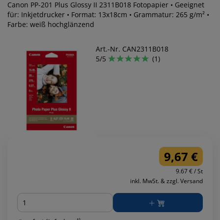
Canon PP-201 Plus Glossy II 2311B018 Fotopapier • Geeignet
für: Inkjetdrucker • Format: 13x18cm • Grammatur: 265 g/m² •
Farbe: weiß hochglänzend
Art.-Nr. CAN2311B018
5/5
(1)
9,67 €
9.67 € / St
inkl. MwSt. & zzgl. Versand
Menge