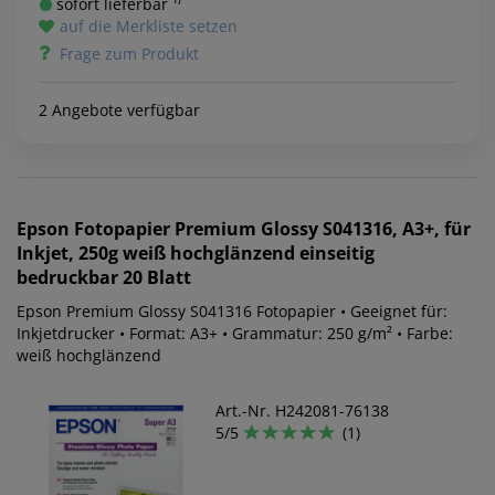
sofort lieferbar ¹⁾
auf die Merkliste setzen
Frage zum Produkt
2 Angebote verfügbar
Epson
Fotopapier Premium Glossy S041316, A3+, für
Inkjet, 250g weiß hochglänzend einseitig
bedruckbar 20 Blatt
Epson Premium Glossy S041316 Fotopapier • Geeignet für:
Inkjetdrucker • Format: A3+ • Grammatur: 250 g/m² • Farbe:
weiß hochglänzend
Art.-Nr. H242081-76138
5/5
(1)