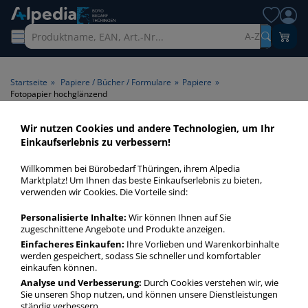
A-Z
Startseite
»
Papiere / Bücher / Formulare
»
Papiere
»
Fotopapier hochglänzend
Wir nutzen Cookies und andere Technologien, um Ihr
Fotopapier hochglänzend >
Einkaufserlebnis zu verbessern!
Papieroberfläche
Willkommen bei Bürobedarf Thüringen, ihrem Alpedia
hochglänzend
Marktplatz! Um Ihnen das beste Einkaufserlebnis zu bieten,
verwenden wir Cookies. Die Vorteile sind:
Mit Fotopapier halten wir unsere schönsten Erinnerungen
Personalisierte Inhalte:
Wir können Ihnen auf Sie
fest. Bannen Sie einzigartige Momente im nächsten Urlaub,
zugeschnittene Angebote und Produkte anzeigen.
auf der kommenden Feier oder eigenen Hochzeit!
Einfacheres Einkaufen:
Ihre Vorlieben und Warenkorbinhalte
werden gespeichert, sodass Sie schneller und komfortabler
einkaufen können.
Fotopapier hochglänzend
Analyse und Verbesserung:
Durch Cookies verstehen wir, wie
Sie unseren Shop nutzen, und können unsere Dienstleistungen
mehr Infos zur Kategorie
ständig verbessern.