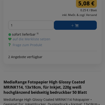
5,08 €
0.25 € / Blatt
inkl. MwSt. & zzgl. Versand
Menge
sofort lieferbar ¹⁾
auf die Merkliste setzen
Frage zum Produkt
2 Angebote verfügbar
MediaRange
Fotopapier High Glossy Coated
MRINK114, 13x18cm, für Inkjet, 220g weiß
hochglänzend beidseitig bedruckbar 50 Blatt
MediaRange High Glossy Coated MRINK114 Fotopapier •
Geeignet für: Inkjetdrucker, Duplexdruck • Format: 13x18cm •