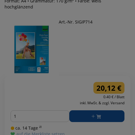
Format: A4 • Grammatur: 170 g/m² • Farbe: weiß
hochglänzend
Art.-Nr. SIGIP714
20,12 €
0.40 € / Blatt
inkl. MwSt. & zzgl. Versand
Menge
ca. 14 Tage ²⁾
auf die Merkliste setzen