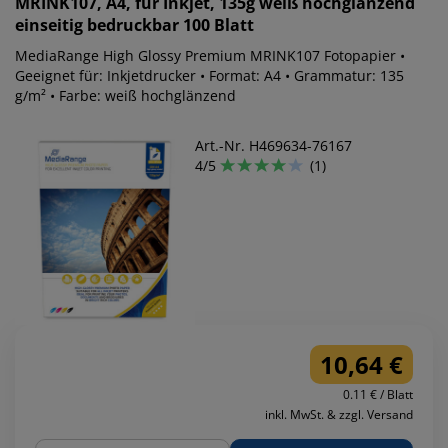
MRINK107, A4, für Inkjet, 135g weiß hochglänzend
einseitig bedruckbar 100 Blatt
MediaRange High Glossy Premium MRINK107 Fotopapier •
Geeignet für: Inkjetdrucker • Format: A4 • Grammatur: 135
g/m² • Farbe: weiß hochglänzend
Art.-Nr. H469634-76167
4/5
(1)
10,64 €
0.11 € / Blatt
inkl. MwSt. & zzgl. Versand
Menge