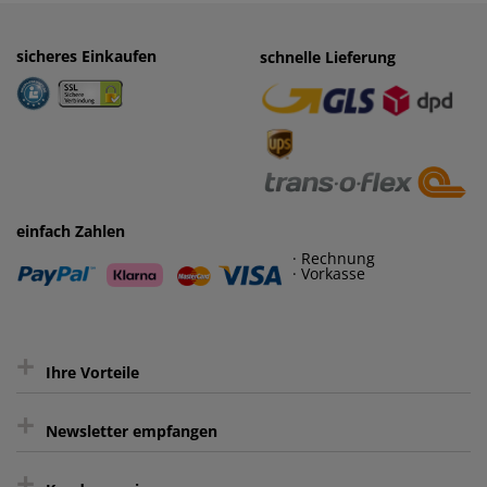
sicheres Einkaufen
einfaches Zahlen
schnelle Lieferung
· Rechnung
· Vorkasse
einfach Zahlen
· Rechnung
· Vorkasse
+
Ihre Vorteile
+
gratis Lieferung ab 150 € Warenwert
Newsletter empfangen
Kauf auf Rechnung³
+
Keine unerwünschte Werbung