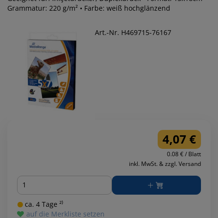
Grammatur: 220 g/m² • Farbe: weiß hochglänzend
Art.-Nr. H469715-76167
4,07 €
0.08 € / Blatt
inkl. MwSt. & zzgl. Versand
Menge
ca. 4 Tage ²⁾
auf die Merkliste setzen