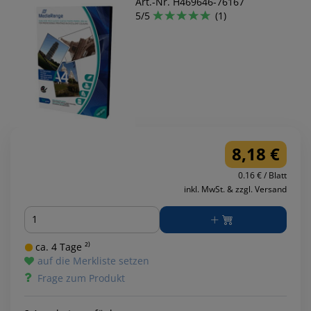
Art.-Nr. H469646-76167
5/5
(1)
8,18 €
0.16 € / Blatt
inkl. MwSt. & zzgl. Versand
Menge
ca. 4 Tage ²⁾
auf die Merkliste setzen
Frage zum Produkt