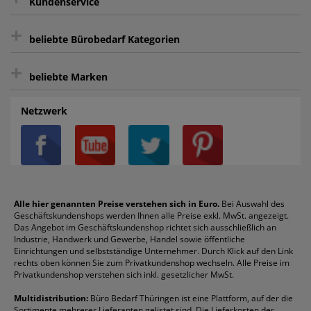
Kundenservice
sicher Shoppen durch SSL
+
Bewertungs-Community
Sie können sich zu jeder Zeit abmelden.
Kontakt
beliebte Bürobedarf Kategorien
intelligentes Kundenkonto
Bürobedarf-Ratgeber
+
FAQ
Aktenvernichter
Haftnotizen
Prospekthüllen
beliebte Marken
Auftragspauschale
Archivboxen
Hängeregistratur
Registraturen
AGB
Batterien
Alco
Heftgeräte
Landré
Rückenschilder
Netzwerk
Datenschutz
Bleistifte
Avery/Zweckform
Heftstreifen
Leitz
Radiergummis
Privatsphäre-Einstellungen
Blöcke
Bic
Kaffee
Läufer
Schnellhefter
Über uns
Boardmarker
Canon
Klebeband
Melitta
Sichthüllen
Impressum
Briefablagen
Color Copy
Klebestifte
Navigator
Stehsammler
Reklamation / Retouren
Briefumschläge
Durable
Klemmmappen
Pentel
Taschenrechner
Alle hier genannten Preise verstehen sich in Euro.
Bei Auswahl des
Geschäftskundenshops werden Ihnen alle Preise exkl. MwSt. angezeigt.
Vertrag widerrufen (Privatkunden)
Druckerpatronen
DYMO
Kopierpapier
Pelikan
Textmarker
Das Angebot im Geschäftskundenshop richtet sich ausschließlich an
Rabatte & Aktionen
Etiketten
Edding
Korrekturmittel
Pilot
Tintenroller
Industrie, Handwerk und Gewerbe, Handel sowie öffentliche
Einrichtungen und selbstständige Unternehmer. Durch Klick auf den Link
Fineliner
Esselte
Kugelschreiber
Pritt
Tintenpatronen
rechts oben können Sie zum Privatkundenshop wechseln. Alle Preise im
Folienschreiber
Faber-Castell
Mappen
Schneider
Toilettenpapier
Privatkundenshop verstehen sich inkl. gesetzlicher MwSt.
Formulare
Fellowes
Ordner
Stabilo
Toner
Multidistribution:
Büro Bedarf Thüringen ist eine Plattform, auf der die
Sortimente mehrerer Lieferanten gelistet sind. Die Lieferkosten der