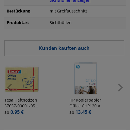
Sichthüllen anzeigen
Bestückung
mit Greifausschnitt
Produktart
Sichthüllen
Kunden kauften auch
Tesa
Haftnotizen
HP
Kopierpapier
57657-00001-05,
Office CHP120 A3
Office Notes,
0,95 €
80g weiß
13,45 €
ab
ab
100x75mm, gelb,
rechteckig