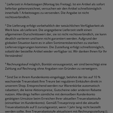
¹
Lieferzeit in Arbeitstagen (Montag bis Freitag). Ist ein Artikel als sofort
lieferbar gekennzeichnet, versuchen wir den Artikel schnellstmöglich
innerhalb 1 Arbeitstages zu versenden. Die Angabe ist nicht
rechtsverbindlich.
²
Die Lieferung erfolgt vorbehaltlich der tatsächlichen Verfügbarkeit ab
Werk bzw. ab Lieferant. Die angegebene Lieferzeit stellt einen
allgemeinen Durschnittswert dar, sie ist nicht rechtsverbindlich, sie kann
deutlich variieren und kann nicht garantiert werden. Aufgrund der
globalen Situation kann es in allen Sortimentsbereichen zu starken
Lieferverzögerungen kommen. Die Zustellung erfolgt schnellstmöglich,
sobald der bestellte Artikel wieder verfügbar ist. Wir danken Ihnen für Ihr
Verständnis!
³
Rechnungskauf möglich, Bonität vorausgesetzt, wir sind berechtigt eine
Zahlung auf Rechnung ohne Angaben von Gründen zu verweigern.
⁴
Sind Sie in Ihrem Kundenkonto eingeloggt, belohnt der bis auf 10 %
wachsende Treuerabatt Ihre Treure bei regulären Einkäufen direkt in
unserem Shop. Entsprechend werden nur Warenkörbe automatisch
rabattiert, die keine Aktionspreise, Gutscheine oder anderen Rabatte
nutzen. Allerdings helfen sämtliche mit demselben Kundenkonto
getätigten Umsätze beim Erreichen Ihrer aktuellen Treuerabattstufe
(einsehbar im Kundenkonto). Gemäß Treueprinzip wird die aktuelle
Treuerabattstufe auf 0 zurückgesetzt, wenn 1 Jahr lang nicht bestellt
werden sollte. Ihre Treuerabattstufe aktualisiert mit Rechnungsstellung (i.