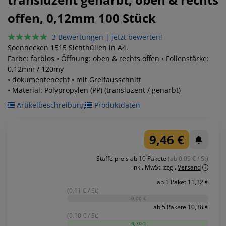
offen, 0,12mm
100 Stück
3 Bewertungen
|
jetzt bewerten!
Soennecken 1515 Sichthüllen in A4.
Farbe: farblos • Öffnung: oben & rechts offen • Folienstärke:
0,12mm / 120my
• dokumentenecht • mit Greifausschnitt
• Material: Polypropylen (PP) (transluzent / genarbt)
Artikelbeschreibung
Produktdaten
9,46 €
Staffelpreis ab 10 Pakete
(ab 0.09 € / St)
inkl. MwSt.
zzgl.
Versand
ab 1 Paket 11,32 €
(0.11 € / St)
-0,00 €
ab 5 Pakete 10,38 €
(0.10 € / St)
-4,70 €