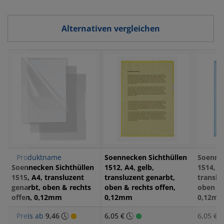
offen, 0,08mm
Alternativen vergleichen
Produktname
Soennecken Sichthüllen
Soennec
Soennecken Sichthüllen
1512, A4, gelb,
1514, A
1515, A4, transluzent
transluzent genarbt,
translu
genarbt, oben & rechts
oben & rechts offen,
oben & 
offen, 0,12mm
0,12mm
0,12m
Preis ab
9,46
6,05 €
6,05 €