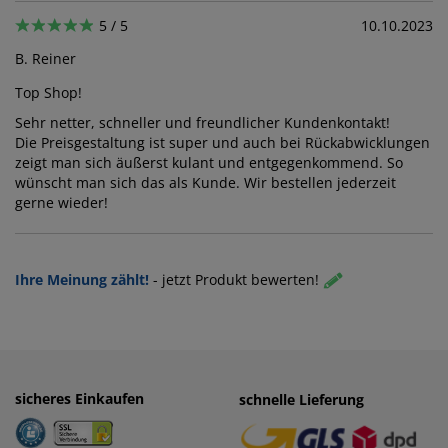
5 / 5
10.10.2023
B. Reiner
Top Shop!
Sehr netter, schneller und freundlicher Kundenkontakt!
Die Preisgestaltung ist super und auch bei Rückabwicklungen
zeigt man sich äußerst kulant und entgegenkommend. So
wünscht man sich das als Kunde. Wir bestellen jederzeit
gerne wieder!
5 / 5
06.11.2020
Ihre Meinung zählt!
-
jetzt Produkt bewerten!
Schwengler
gute Qualität
entspricht unsere Erwartungen.
sicheres Einkaufen
einfaches Zahlen
schnelle Lieferung
· Rechnung