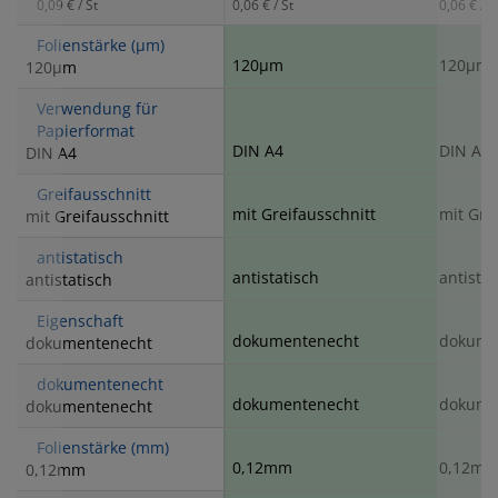
0,09 € / St
0,06 € / St
0,06 € / S
Folienstärke (µm)
120µm
120µm
120µm
Verwendung für
Papierformat
DIN A4
DIN A4
DIN A4
Greifausschnitt
mit Greifausschnitt
mit Gre
mit Greifausschnitt
antistatisch
antistatisch
antistat
antistatisch
Eigenschaft
dokumentenecht
dokume
dokumentenecht
dokumentenecht
dokumentenecht
dokume
dokumentenecht
Folienstärke (mm)
0,12mm
0,12m
0,12mm