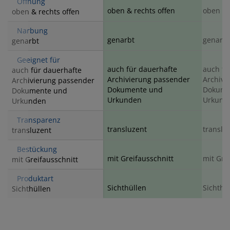
Öffnung
oben & rechts offen
oben & 
oben & rechts offen
Narbung
genarbt
genarbt
genarbt
Geeignet für
auch für dauerhafte
auch fü
auch für dauerhafte
Archivierung passender
Archivi
Archivierung passender
Dokumente und
Dokume
Dokumente und
Urkunden
Urkund
Urkunden
Transparenz
transluzent
translu
transluzent
Bestückung
mit Greifausschnitt
mit Gre
mit Greifausschnitt
Produktart
Sichthüllen
Sichthü
Sichthüllen