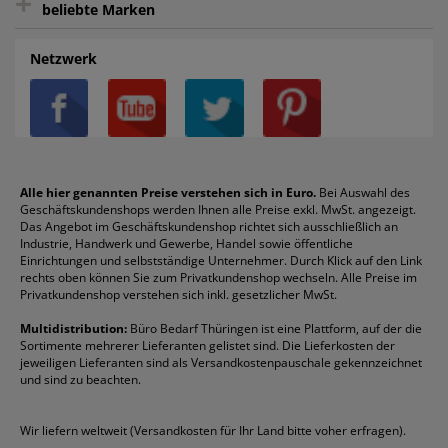
+
beliebte Marken
Auftragspauschale
Archivboxen
Hängeregistratur
Registraturen
AGB
Batterien
Alco
Heftgeräte
Landré
Rückenschilder
Netzwerk
Datenschutz
Bleistifte
Avery/Zweckform
Heftstreifen
Leitz
Radiergummis
Privatsphäre-Einstellungen
Blöcke
Bic
Kaffee
Läufer
Schnellhefter
Über uns
Boardmarker
Canon
Klebeband
Melitta
Sichthüllen
Impressum
Briefablagen
Color Copy
Klebestifte
Navigator
Stehsammler
Reklamation / Retouren
Briefumschläge
Durable
Klemmmappen
Pentel
Taschenrechner
Alle hier genannten Preise verstehen sich in Euro.
Bei Auswahl des
Geschäftskundenshops werden Ihnen alle Preise exkl. MwSt. angezeigt.
Vertrag widerrufen (Privatkunden)
Druckerpatronen
DYMO
Kopierpapier
Pelikan
Textmarker
Das Angebot im Geschäftskundenshop richtet sich ausschließlich an
Rabatte & Aktionen
Etiketten
Edding
Korrekturmittel
Pilot
Tintenroller
Industrie, Handwerk und Gewerbe, Handel sowie öffentliche
Einrichtungen und selbstständige Unternehmer. Durch Klick auf den Link
Fineliner
Esselte
Kugelschreiber
Pritt
Tintenpatronen
rechts oben können Sie zum Privatkundenshop wechseln. Alle Preise im
Folienschreiber
Faber-Castell
Mappen
Schneider
Toilettenpapier
Privatkundenshop verstehen sich inkl. gesetzlicher MwSt.
Formulare
Fellowes
Ordner
Stabilo
Toner
Multidistribution:
Büro Bedarf Thüringen ist eine Plattform, auf der die
Sortimente mehrerer Lieferanten gelistet sind. Die Lieferkosten der
Gelschreiber
Franken
Packband
Staedtler
Versandmaterial
jeweiligen Lieferanten sind als Versandkostenpauschale gekennzeichnet
Geschäftsbücher
Fripa
Permanentmarker
Tesa
Versandtaschen
und sind zu beachten.
HAN
Tipp-Ex
HP
alle Marken anzeigen
Wir liefern weltweit (Versandkosten für Ihr Land bitte voher erfragen).