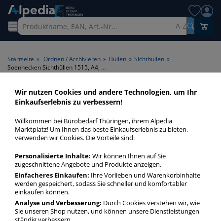
A-Z
Startseite
»
Ordnen / Archivieren
»
Hüllen
»
Sichthüllen
»
Soennecken Sichthüllen 1515, A4, transluzent genarbt, oben & rechts offen, 0,12mm
Wir nutzen Cookies und andere Technologien, um Ihr
Einkaufserlebnis zu verbessern!
Willkommen bei Bürobedarf Thüringen, ihrem Alpedia
Marktplatz! Um Ihnen das beste Einkaufserlebnis zu bieten,
verwenden wir Cookies. Die Vorteile sind:
Personalisierte Inhalte:
Wir können Ihnen auf Sie
zugeschnittene Angebote und Produkte anzeigen.
Einfacheres Einkaufen:
Ihre Vorlieben und Warenkorbinhalte
werden gespeichert, sodass Sie schneller und komfortabler
einkaufen können.
Analyse und Verbesserung:
Durch Cookies verstehen wir, wie
Sie unseren Shop nutzen, und können unsere Dienstleistungen
ständig verbessern.