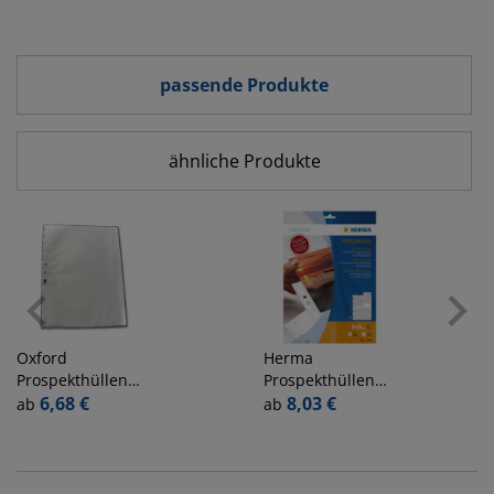
passende Produkte
ähnliche Produkte
Oxford
Herma
Prospekthüllen
Prospekthüllen
Manage Me
6,68 €
Fotophan 7583,
8,03 €
ab
ab
Vario-Zipp
A4 klar glatt,
100551995, A4
oben offen
transluzent
genarbt, oben