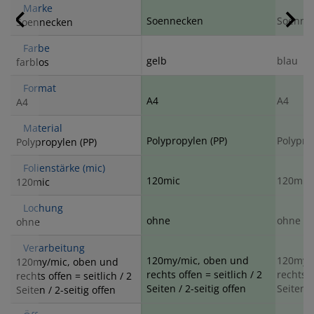
Marke
Soennecken
Soenne
Soennecken
Farbe
gelb
blau
farblos
Format
A4
A4
A4
Material
Polypropylen (PP)
Polypro
Polypropylen (PP)
Folienstärke (mic)
120mic
120mic
120mic
Lochung
ohne
ohne
ohne
Verarbeitung
120my/mic, oben und
120my/
120my/mic, oben und
rechts offen = seitlich / 2
rechts o
rechts offen = seitlich / 2
Seiten / 2-seitig offen
Seiten /
Seiten / 2-seitig offen