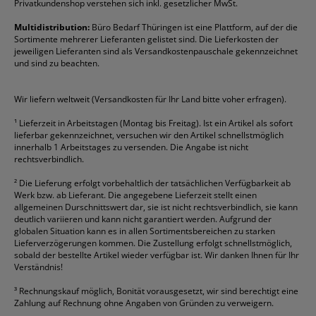
Folienschreiber
Faber-Castell
Mappen
Schneider
Toilettenpapier
Privatkundenshop verstehen sich inkl. gesetzlicher MwSt.
Formulare
Fellowes
Ordner
Stabilo
Toner
Multidistribution:
Büro Bedarf Thüringen ist eine Plattform, auf der die
Sortimente mehrerer Lieferanten gelistet sind. Die Lieferkosten der
Gelschreiber
Franken
Packband
Staedtler
Versandmaterial
jeweiligen Lieferanten sind als Versandkostenpauschale gekennzeichnet
Geschäftsbücher
Fripa
Permanentmarker
Tesa
Versandtaschen
und sind zu beachten.
HAN
Tipp-Ex
HP
alle Marken anzeigen
Wir liefern weltweit (Versandkosten für Ihr Land bitte voher erfragen).
¹
Lieferzeit in Arbeitstagen (Montag bis Freitag). Ist ein Artikel als sofort
lieferbar gekennzeichnet, versuchen wir den Artikel schnellstmöglich
innerhalb 1 Arbeitstages zu versenden. Die Angabe ist nicht
rechtsverbindlich.
²
Die Lieferung erfolgt vorbehaltlich der tatsächlichen Verfügbarkeit ab
Werk bzw. ab Lieferant. Die angegebene Lieferzeit stellt einen
allgemeinen Durschnittswert dar, sie ist nicht rechtsverbindlich, sie kann
deutlich variieren und kann nicht garantiert werden. Aufgrund der
globalen Situation kann es in allen Sortimentsbereichen zu starken
Lieferverzögerungen kommen. Die Zustellung erfolgt schnellstmöglich,
sobald der bestellte Artikel wieder verfügbar ist. Wir danken Ihnen für Ihr
Verständnis!
³
Rechnungskauf möglich, Bonität vorausgesetzt, wir sind berechtigt eine
Zahlung auf Rechnung ohne Angaben von Gründen zu verweigern.