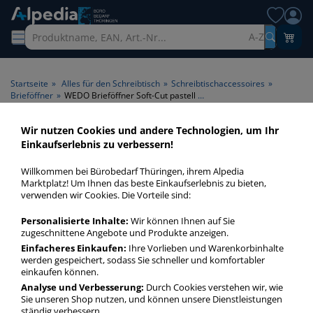
A-Z
Startseite
»
Alles für den Schreibtisch
»
Schreibtischaccessoires
»
Brieföffner
»
WEDO Brieföffner Soft-Cut pastell lila Edelstahl 147954
Wir nutzen Cookies und andere Technologien, um Ihr
Einkaufserlebnis zu verbessern!
Willkommen bei Bürobedarf Thüringen, ihrem Alpedia
Marktplatz! Um Ihnen das beste Einkaufserlebnis zu bieten,
verwenden wir Cookies. Die Vorteile sind:
Personalisierte Inhalte:
Wir können Ihnen auf Sie
zugeschnittene Angebote und Produkte anzeigen.
Einfacheres Einkaufen:
Ihre Vorlieben und Warenkorbinhalte
werden gespeichert, sodass Sie schneller und komfortabler
einkaufen können.
Analyse und Verbesserung:
Durch Cookies verstehen wir, wie
Sie unseren Shop nutzen, und können unsere Dienstleistungen
ständig verbessern.