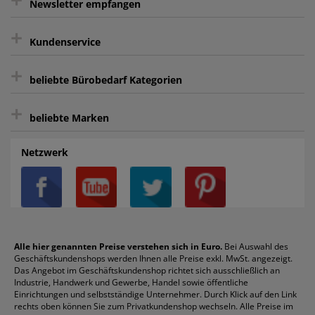
Newsletter empfangen
Kauf auf Rechnung³
+
Keine unerwünschte Werbung
Kundenservice
sicher Shoppen durch SSL
+
Bewertungs-Community
Sie können sich zu jeder Zeit abmelden.
Kontakt
beliebte Bürobedarf Kategorien
intelligentes Kundenkonto
Bürobedarf-Ratgeber
+
FAQ
Aktenvernichter
Haftnotizen
Prospekthüllen
beliebte Marken
Auftragspauschale
Archivboxen
Hängeregistratur
Registraturen
AGB
Batterien
Alco
Heftgeräte
Landré
Rückenschilder
Netzwerk
Datenschutz
Bleistifte
Avery/Zweckform
Heftstreifen
Leitz
Radiergummis
Privatsphäre-Einstellungen
Blöcke
Bic
Kaffee
Läufer
Schnellhefter
Über uns
Boardmarker
Canon
Klebeband
Melitta
Sichthüllen
Impressum
Briefablagen
Color Copy
Klebestifte
Navigator
Stehsammler
Reklamation / Retouren
Briefumschläge
Durable
Klemmmappen
Pentel
Taschenrechner
Alle hier genannten Preise verstehen sich in Euro.
Bei Auswahl des
Geschäftskundenshops werden Ihnen alle Preise exkl. MwSt. angezeigt.
Vertrag widerrufen (Privatkunden)
Druckerpatronen
DYMO
Kopierpapier
Pelikan
Textmarker
Das Angebot im Geschäftskundenshop richtet sich ausschließlich an
Rabatte & Aktionen
Etiketten
Edding
Korrekturmittel
Pilot
Tintenroller
Industrie, Handwerk und Gewerbe, Handel sowie öffentliche
Einrichtungen und selbstständige Unternehmer. Durch Klick auf den Link
Fineliner
Esselte
Kugelschreiber
Pritt
Tintenpatronen
rechts oben können Sie zum Privatkundenshop wechseln. Alle Preise im