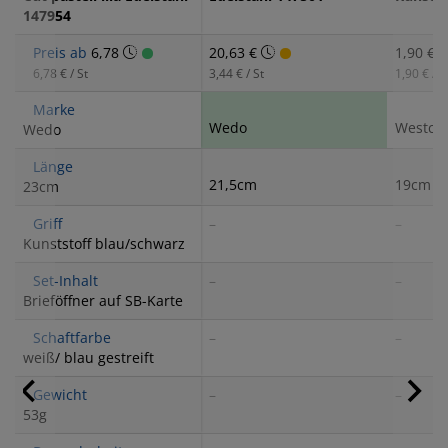
147954
Preis ab
6,78
20,63 €
1,90 €
6,78 € / St
3,44 € / St
1,90 € / S
Marke
Wedo
Westcot
Wedo
Länge
21,5cm
19cm
23cm
Griff
–
–
Kunststoff blau/schwarz
Set-Inhalt
–
–
Brieföffner auf SB-Karte
Schaftfarbe
–
–
weiß/ blau gestreift
Gewicht
–
–
53g