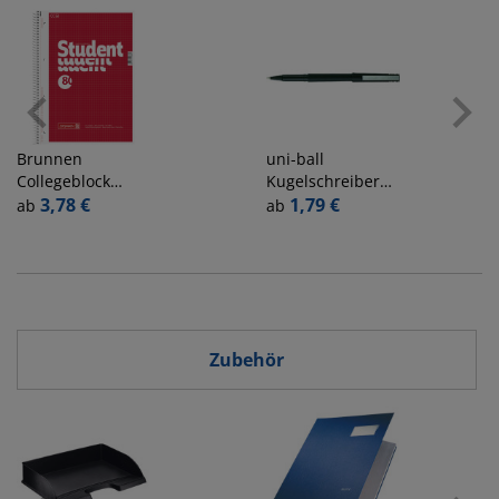
Brunnen
uni-ball
Collegeblock
Kugelschreiber
1067942 Student,
3,78 €
micro UB-120
1,79 €
ab
ab
Lineatur 22 /
140599, schwarz,
kariert mit Rand
0,2mm, Einweg
innen, A4, 70g,
rot, 80 Blatt
Zubehör