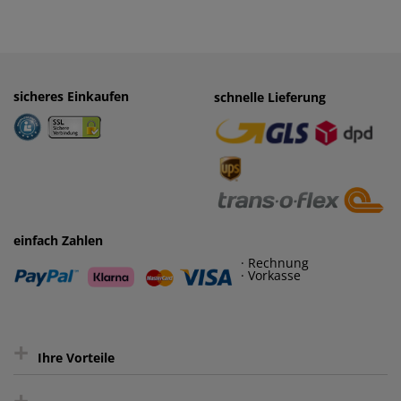
sicheres Einkaufen
einfaches Zahlen
schnelle Lieferung
· Rechnung
· Vorkasse
einfach Zahlen
· Rechnung
· Vorkasse
+
Ihre Vorteile
+
gratis Lieferung ab 150 € Warenwert