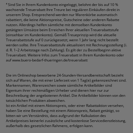
⁴
Sind Sie in Ihrem Kundenkonto eingeloggt, belohnt der bis auf 10 %
wachsende Treuerabatt Ihre Treure bei regulären Einkäufen direkt in
unserem Shop. Entsprechend werden nur Warenkörbe automatisch
rabattiert, die keine Aktionspreise, Gutscheine oder anderen Rabatte
nutzen. Allerdings helfen sämtliche mit demselben Kundenkonto
getätigten Umsätze beim Erreichen Ihrer aktuellen Treuerabattstufe
(einsehbar im Kundenkonto). Gemäß Treueprinzip wird die aktuelle
Treuerabattstufe auf 0 zurückgesetzt, wenn 1 Jahr lang nicht bestellt
werden sollte. Ihre Treuerabattstufe aktualisiert mit Rechnungsstellung (i.
d. R. 1–2 Arbeitstage nach Zahlung). Es gilt der zu Bestellbeginn aktive
Treuerabatt. Weitere Infos zum Treuerabatt in Ihrem Kundenkonto oder
auf
www.buero-bedarf-thueringen.de/treuerabatt
Die im Onlineshop beworbene 24-Stunden-Versandbereitschaft bezieht
sich auf Waren, die mit einer Lieferzeit von 1 Tag(e) gekennzeichnet sind.
Markennamen, Warenzeichen sowie sämtliche Artikelbilder sind
Eigentum ihrer rechtmäßigen Urheber und dienen hier nur zur
Beschreibung der angebotenen Artikel. Die Artikelbilder können von den
tatsächlichen Produkten abweichen.
Ist ein Artikel mit einem Aktionspreis, oder einer Rabattaktion versehen,
haben Sie eine Bestellung mit einem Aktionspreis, Rabatt getätigt, so
bitten wir um Verständnis, dass aufgrund der Kalkulation des
Artikelpreises keinerlei zusätzliche und kostenlose Servicedienstleistung,
außerhalb des gesetzlichen Rahmens, erfolgen kann.