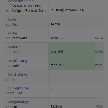
Besonderheiten
–
auf SB-Karte, passend
in Hängeverpackung
zur Softgrip/Softcut-Serie
Serie
–
147501
Soft-Cut
Farbe
schwarz
schwar
blau/schwarz
Material
Edelstahl
Edelsta
Edelstahl
Ausführung
manuell
manuel
manuell
Strichstärke
–
–
2mm
Schreibfarbe
–
–
pastell lila
Klingenlänge
12,2cm
10,5cm
13,8cm