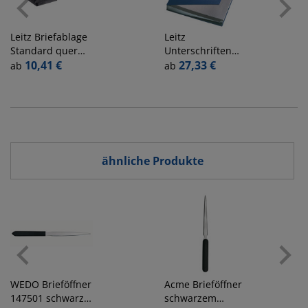
Leitz
Briefablage
Leitz
Standard quer
Unterschriftenmappe
Plus 5218-00-95,
10,41 €
5700 5700-00-35,
27,33 €
ab
ab
A4/C4 quer,
A4 20 Fächer
schwarz,
Hartpappe,
Polystyrol
Kunststoff blau +
stapelbar
grau
ähnliche Produkte
WEDO
Brieföffner
Acme
Brieföffner
147501 schwarz
schwarzem