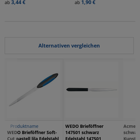
Edelstahl 147501
3,44 €
Kunststoffgri
1,90 €
ab
ab
19,0cm
Alternativen vergleichen
Produktname
WEDO Brieföffner
Acme Br
WEDO Brieföffner Soft-
147501 schwarz
schwar
Cut pastell lila Edelstahl
Edelstahl 147501
Kunstst