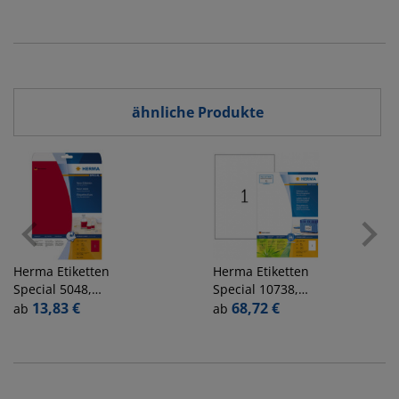
rechteckig
148x105mm A6
FA614
ähnliche Produkte
Herma
Etiketten
Herma
Etiketten
Special 5048,
Special 10738,
neonrot,
13,83 €
weiß,
68,72 €
ab
ab
210x297mm,
210x297mm,
rechteckig
rechteckig