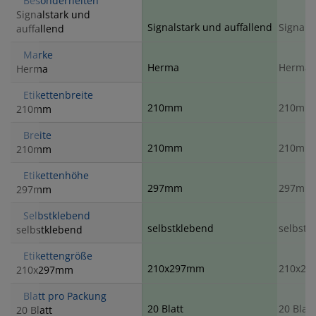
Besonderheiten
Signalstark und
Signalstark und auffallend
Signals
auffallend
Marke
Herma
Herma
Herma
Etikettenbreite
210mm
210mm
210mm
Breite
210mm
210mm
210mm
Etikettenhöhe
297mm
297mm
297mm
Selbstklebend
selbstklebend
selbstk
selbstklebend
Etikettengröße
210x297mm
210x2
210x297mm
Blatt pro Packung
20 Blatt
20 Blatt
20 Blatt