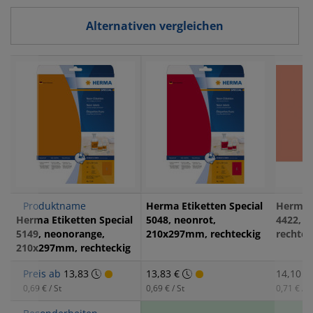
Alternativen vergleichen
Produktname
Herma Etiketten Special
Herma E
Herma Etiketten Special
5048, neonrot,
4422, r
5149, neonorange,
210x297mm, rechteckig
rechtec
210x297mm, rechteckig
Preis ab
13,83
13,83 €
14,10 €
0,69 € / St
0,69 € / St
0,71 € / S