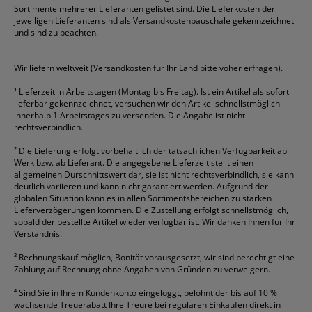
Sortimente mehrerer Lieferanten gelistet sind. Die Lieferkosten der
Gelschreiber
Franken
Packband
Staedtler
Versandmaterial
jeweiligen Lieferanten sind als Versandkostenpauschale gekennzeichnet
Geschäftsbücher
Fripa
Permanentmarker
Tesa
Versandtaschen
und sind zu beachten.
HAN
Tipp-Ex
HP
alle Marken anzeigen
Wir liefern weltweit (Versandkosten für Ihr Land bitte voher erfragen).
¹
Lieferzeit in Arbeitstagen (Montag bis Freitag). Ist ein Artikel als sofort
lieferbar gekennzeichnet, versuchen wir den Artikel schnellstmöglich
innerhalb 1 Arbeitstages zu versenden. Die Angabe ist nicht
rechtsverbindlich.
²
Die Lieferung erfolgt vorbehaltlich der tatsächlichen Verfügbarkeit ab
Werk bzw. ab Lieferant. Die angegebene Lieferzeit stellt einen
allgemeinen Durschnittswert dar, sie ist nicht rechtsverbindlich, sie kann
deutlich variieren und kann nicht garantiert werden. Aufgrund der
globalen Situation kann es in allen Sortimentsbereichen zu starken
Lieferverzögerungen kommen. Die Zustellung erfolgt schnellstmöglich,
sobald der bestellte Artikel wieder verfügbar ist. Wir danken Ihnen für Ihr
Verständnis!
³
Rechnungskauf möglich, Bonität vorausgesetzt, wir sind berechtigt eine
Zahlung auf Rechnung ohne Angaben von Gründen zu verweigern.
⁴
Sind Sie in Ihrem Kundenkonto eingeloggt, belohnt der bis auf 10 %
wachsende Treuerabatt Ihre Treure bei regulären Einkäufen direkt in