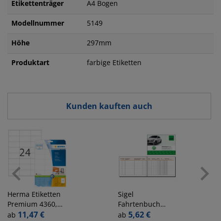
Etikettenträger
A4 Bogen
Modellnummer
5149
Höhe
297mm
Produktart
farbige Etiketten
Kunden kauften auch
Herma
Etiketten
Sigel
Premium 4360,
Fahrtenbuch
weiß, 70x36mm,
11,47 €
Workflow weiß
5,62 €
ab
ab