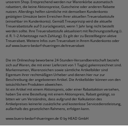
unserem Shop. Entsprechend werden nur Warenkörbe automatisch
rabattiert, die keine Aktionspreise, Gutscheine oder anderen Rabatte
nutzen. Allerdings helfen sämtliche mit demselben Kundenkonto
getätigten Umsätze beim Erreichen Ihrer aktuellen Treuerabattstufe
(einsehbar im Kundenkonto). Gemäß Treueprinzip wird die aktuelle
Treuerabattstufe auf 0 zurückgesetzt, wenn 1 Jahr lang nicht bestellt
werden sollte. Ihre Treuerabattstufe aktualisiert mit Rechnungsstellung (i.
d. R. 1–2 Arbeitstage nach Zahlung). Es gilt der zu Bestellbeginn aktive
Treuerabatt. Weitere Infos zum Treuerabatt in Ihrem Kundenkonto oder
auf
www.buero-bedarf-thueringen.de/treuerabatt
Die im Onlineshop beworbene 24-Stunden-Versandbereitschaft bezieht
sich auf Waren, die mit einer Lieferzeit von 1 Tag(e) gekennzeichnet sind.
Markennamen, Warenzeichen sowie sämtliche Artikelbilder sind
Eigentum ihrer rechtmäßigen Urheber und dienen hier nur zur
Beschreibung der angebotenen Artikel. Die Artikelbilder können von den
tatsächlichen Produkten abweichen.
Ist ein Artikel mit einem Aktionspreis, oder einer Rabattaktion versehen,
haben Sie eine Bestellung mit einem Aktionspreis, Rabatt getätigt, so
bitten wir um Verständnis, dass aufgrund der Kalkulation des
Artikelpreises keinerlei zusätzliche und kostenlose Servicedienstleistung,
außerhalb des gesetzlichen Rahmens, erfolgen kann.
www.buero-bedarf-thueringen.de
© by HEAD GmbH