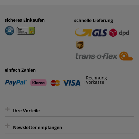
sicheres Einkaufen
einfaches Zahlen
schnelle Lieferung
· Rechnung
· Vorkasse
einfach Zahlen
· Rechnung
· Vorkasse
+
Ihre Vorteile
+
gratis Lieferung ab 150 € Warenwert
Newsletter empfangen
Kauf auf Rechnung³