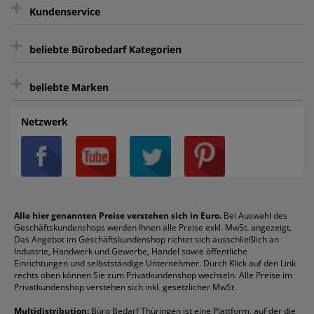
+
Keine unerwünschte Werbung
Kundenservice
sicher Shoppen durch SSL
+
Bewertungs-Community
Sie können sich zu jeder Zeit abmelden.
Kontakt
beliebte Bürobedarf Kategorien
intelligentes Kundenkonto
Bürobedarf-Ratgeber
+
FAQ
Aktenvernichter
Haftnotizen
Prospekthüllen
beliebte Marken
Auftragspauschale
Archivboxen
Hängeregistratur
Registraturen
AGB
Batterien
Alco
Heftgeräte
Landré
Rückenschilder
Netzwerk
Datenschutz
Bleistifte
Avery/Zweckform
Heftstreifen
Leitz
Radiergummis
Privatsphäre-Einstellungen
Blöcke
Bic
Kaffee
Läufer
Schnellhefter
Über uns
Boardmarker
Canon
Klebeband
Melitta
Sichthüllen
Impressum
Briefablagen
Color Copy
Klebestifte
Navigator
Stehsammler
Reklamation / Retouren
Briefumschläge
Durable
Klemmmappen
Pentel
Taschenrechner
Alle hier genannten Preise verstehen sich in Euro.
Bei Auswahl des
Geschäftskundenshops werden Ihnen alle Preise exkl. MwSt. angezeigt.
Vertrag widerrufen (Privatkunden)
Druckerpatronen
DYMO
Kopierpapier
Pelikan
Textmarker
Das Angebot im Geschäftskundenshop richtet sich ausschließlich an
Rabatte & Aktionen
Etiketten
Edding
Korrekturmittel
Pilot
Tintenroller
Industrie, Handwerk und Gewerbe, Handel sowie öffentliche
Einrichtungen und selbstständige Unternehmer. Durch Klick auf den Link
Fineliner
Esselte
Kugelschreiber
Pritt
Tintenpatronen
rechts oben können Sie zum Privatkundenshop wechseln. Alle Preise im
Folienschreiber
Faber-Castell
Mappen
Schneider
Toilettenpapier
Privatkundenshop verstehen sich inkl. gesetzlicher MwSt.
Formulare
Fellowes
Ordner
Stabilo
Toner
Multidistribution:
Büro Bedarf Thüringen ist eine Plattform, auf der die