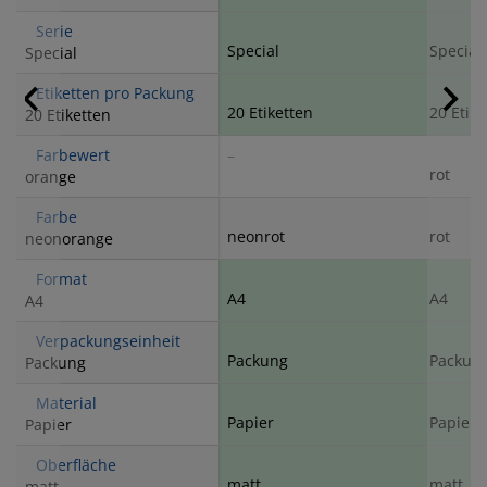
Serie
Special
Special
Special
Etiketten pro Packung
20 Etiketten
20 Etike
20 Etiketten
Farbewert
–
rot
orange
Farbe
neonrot
rot
neonorange
Format
A4
A4
A4
Verpackungseinheit
Packung
Packun
Packung
Material
Papier
Papier
Papier
Oberfläche
matt
matt
matt