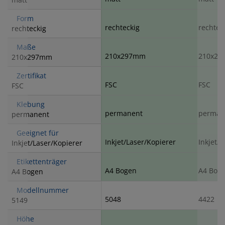
Form
rechteckig
rechtec
rechteckig
Maße
210x297mm
210x2
210x297mm
Zertifikat
FSC
FSC
FSC
Klebung
permanent
perman
permanent
Geeignet für
Inkjet/Laser/Kopierer
Inkjet/
Inkjet/Laser/Kopierer
Etikettenträger
A4 Bogen
A4 Bog
A4 Bogen
Modellnummer
5048
4422
5149
Höhe