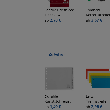
Landre
Briefblock
Tombow
100050242
Korrekturrolle
Business Office
2,78 €
CT-YT4 Mono,
3,67 €
ab
ab
Notes, ohne,
grau/transpar
Lineatur 22 /
4,2mm x 10m,
kariert, A4, 70g,
Einweg, in Blis
rot, 50 Blatt
Zubehör
Durable
Leitz
Kunststoffregister
Trennstreifen
650010, A bis Z,
1,49 €
1679-60-99 far
2,96 €
ab
ab