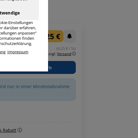
ktdaten
twendige
okie-Einstellungen
r darüber erfahren,
stellungen anpassen“
4,25 €
nformationen finden
enschutzerklärung.
(4.25 € / St)
ung
Impressum
inkl. MwSt.
zzgl.
Versand
in den Warenkorb
wird nur in einer Mindestabnahme
% Rabatt