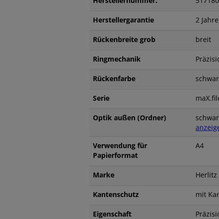
Herstellernummer:
517180
Herstellergarantie
2 Jahre
Rückenbreite grob
breit
Ringmechanik
Präzis
Rückenfarbe
schwar
Serie
maX.fil
Optik außen (Ordner)
schwar
anzeig
Verwendung für
A4
Papierformat
Marke
Herlitz
Kantenschutz
mit K
Eigenschaft
Präzis