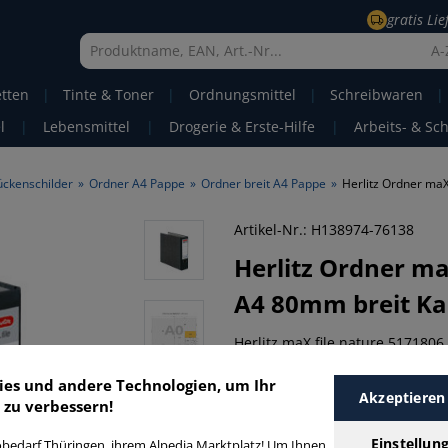
gratis Li
A-
etten
|
Tinte & Toner
|
Ordnungsmittel
|
Schreibwaren
|
l
|
Lebensmittel
|
Drogerie & Erste-Hilfe
|
Arbeits- & Sc
ückenschilder
»
Ordner A4 Pappe
»
Ordner breit A4 Pappe
»
Artikel-Nr.: H138974-76138
Herlitz
Ordner maX
A4 80mm breit Ka
Herlitz maX.file nature 5171806
schwarz marmoriert/schwarzer 
ies und andere Technologien, um Ihr
600 Blatt • Material: Karton, Pap
Akzeptieren
 zu verbessern!
FSC • Ringmechanik: Präzisions-
Kantenschutz
Einstellun
bedarf Thüringen, ihrem Alpedia Marktplatz! Um Ihnen