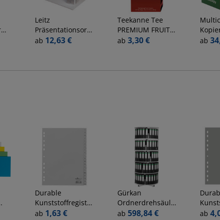
Leitz
Teekanne
Tee
Multi
r
Präsentationsordner
PREMIUM FRUIT
Kopie
4225-00-01, A4+ 2
12,63 €
SELECTION
3,30 €
Origi
34
ab
ab
ab
ent,
Ringe 80mm
892738009, Fruit
21000
Ring-Ø Pappe/PP-
Selection, Beutel
80g h
ter
Folie, 2
Außentaschen, 2
Innentaschen,
weiß
Durable
Gürkan
Durab
Kunststoffregister
Ordnerdrehsäule
Kunsts
big
651010, A bis Z,
1,63 €
100356 hellgrau,
598,84 €
6410 1
4,
ab
ab
ab