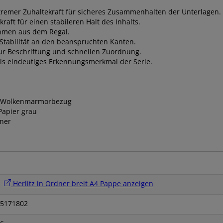
tremer Zuhaltekraft für sicheres Zusammenhalten der Unterlagen.
aft für einen stabileren Halt des Inhalts.
nehmen aus dem Regal.
 Stabilität an den beanspruchten Kanten.
ur Beschriftung und schnellen Zuordnung.
als eindeutiges Erkennungsmerkmal der Serie.
n: Wolkenmarmorbezug
Papier grau
ner
Herlitz in Ordner breit A4 Pappe anzeigen
5171802