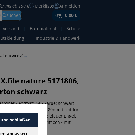
eferung ab 150 €
Merkliste
Anmelden
Z
suchen
0
|
0,00 €
Versand
|
Büromaterial
|
Schule
hutzkleidung
|
Industrie & Handwerk
Herlitz Ordner maX.file nature 5171806, A4 80mm breit Karton schwarz
.file nature 5171806,
rton schwarz
 Ordner • Format: A4 • Farbe: schwarz
Rücken • Rückenbreite: 80mm breit für
ier-kaschiert • Zertifikat: Blauer Engel,
 und schließen
Hebelmechanik • mit Griffloch • mit
gen anpassen