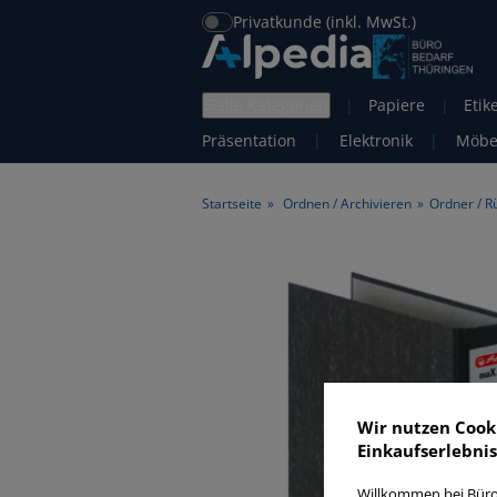
Privatkunde (inkl. MwSt.)
alle Kategorien
|
Papiere
|
Etik
Präsentation
|
Elektronik
|
Möbe
Startseite
»
Ordnen / Archivieren
»
Ordner / R
Wir nutzen Cook
Einkaufserlebnis
Willkommen bei Büro