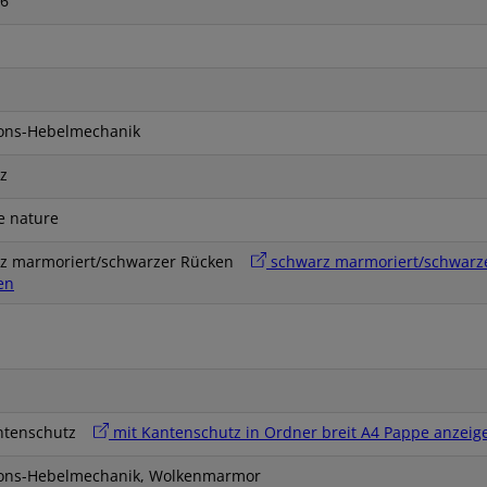
6
ions-Hebelmechanik
z
e nature
z marmoriert/schwarzer Rücken
schwarz marmoriert/schwarze
en
antenschutz
mit Kantenschutz in Ordner breit A4 Pappe anzeig
ions-Hebelmechanik, Wolkenmarmor