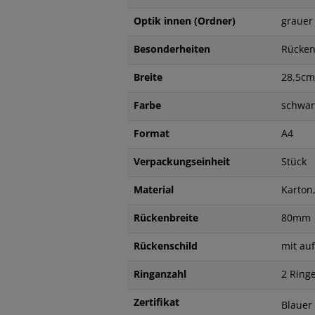
Optik innen (Ordner)
grauer
Besonderheiten
Rücken
Breite
28,5cm
Farbe
schw
Format
A4
Verpackungseinheit
Stück
Material
Karton
Rückenbreite
80m
Rückenschild
mit au
Ringanzahl
2 Rin
Zertifikat
Blauer