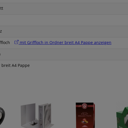
tt
z
iffloch
mit Griffloch in Ordner breit A4 Pappe anzeigen
m
 breit A4 Pappe