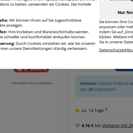
Artikelbeschreibung
Produ
ebnis zu bieten, verwenden wir Cookies. Die Vorteile
Nur No
alte:
Wir können Ihnen auf Sie zugeschnittene
Sie können Ihre Co
te anzeigen.
anpassen oder meh
fen:
Ihre Vorlieben und Warenkorbinhalte werden
indem Sie auf „Ein
Sie schneller und komfortabler einkaufen können.
klicken. Weitere I
Sie in unserer Dat
sserung:
Durch Cookies verstehen wir, wie Sie unseren
nen unsere Dienstleistungen ständig verbessern.
Datenschutzerklär
Menge
Hinweis:
Dieses Produkt 
Herstellerinformationen
von
20
angeboten.
ca. 14 Tage ²⁾
4,16 €
bei
Vorkasse mit 2