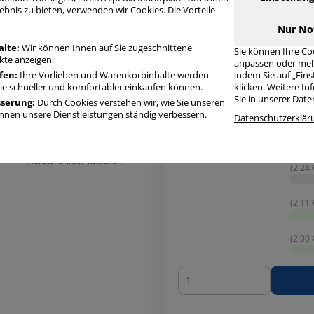
ebnis zu bieten, verwenden wir Cookies. Die Vorteile
Artikelbeschreibung
Produ
Nur No
alte:
Wir können Ihnen auf Sie zugeschnittene
Sie können Ihre Co
te anzeigen.
anpassen oder meh
fen:
Ihre Vorlieben und Warenkorbinhalte werden
indem Sie auf „Ein
Sie schneller und komfortabler einkaufen können.
klicken. Weitere I
Sie in unserer Dat
sserung:
Durch Cookies verstehen wir, wie Sie unseren
nen unsere Dienstleistungen ständig verbessern.
Datenschutzerklär
Herstellerinformationen
(2.24 €
(2.11 €
(2.00 €
Menge