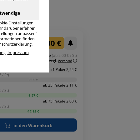
ktdaten
twendige
okie-Einstellungen
r darüber erfahren,
stellungen anpassen“
nformationen finden
2,00 €
enschutzerklärung.
ung
Impressum
Staffelpreis ab 75 Pakete
(ab 2.00 € / St)
inkl. MwSt.
zzgl.
Versand
ab 1 Paket 2,24 €
 / St)
-0,00 €
ab 25 Pakete 2,11 €
 / St)
-3,27 €
ab 75 Pakete 2,00 €
 / St)
-17,85 €
in den Warenkorb