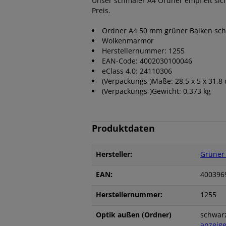
Unser schmaler A4 Ordner empfielt sich
Preis.
Ordner A4 50 mm grüner Balken sc
Wolkenmarmor
Herstellernummer: 1255
EAN-Code: 4002030100046
eClass 4.0: 24110306
(Verpackungs-)Maße: 28,5 x 5 x 31,8
(Verpackungs-)Gewicht: 0,373 kg
Produktdaten
Hersteller:
Grüner
EAN:
400396
Herstellernummer:
1255
Optik außen (Ordner)
schwar
anzeig