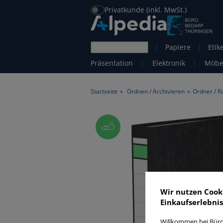
Privatkunde (inkl. MwSt.)
alle Kategorien
|
Papiere
|
Etik
Präsentation
|
Elektronik
|
Möbe
Startseite
»
Ordnen / Archivieren
»
Ordner / R
Wir nutzen Cook
Einkaufserlebnis
Willkommen bei Büro