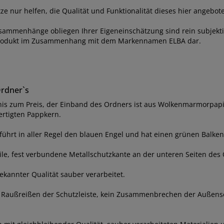
ze nur helfen, die Qualität und Funktionalität dieses hier angebo
usammenhänge obliegen Ihrer Eigeneinschätzung sind rein subjekti
 Produkt im Zusammenhang mit dem Markennamen ELBA dar.
Ordner`s
ltnis zum Preis, der Einband des Ordners ist aus Wolkenmarmorpap
ertigten Pappkern.
 führt in aller Regel den blauen Engel und hat einen grünen Balken
ile, fest verbundene Metallschutzkante an der unteren Seiten des
ekannter Qualität sauber verarbeitet.
ein Raußreißen der Schutzleiste, kein Zusammenbrechen der Außens