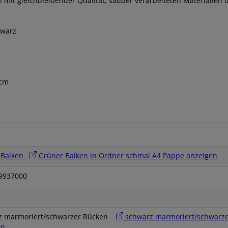
 mit gleichbleibender Qualität, sauber verarbeiteten Materialien 
hwarz
 cm
 Balken
Grüner Balken in Ordner schmal A4 Pappe anzeigen
9937000
z marmoriert/schwarzer Rücken
schwarz marmoriert/schwarze
en