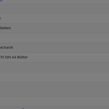
z
 Balken
echanik
570 DIN A4 Blätter