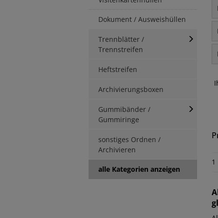
Dokument / Ausweishüllen
Trennblätter /
Trennstreifen
Heftstreifen
I
Archivierungsboxen
Gummibänder /
Gummiringe
P
sonstiges Ordnen /
Archivieren
1
alle Kategorien anzeigen
A
g
A