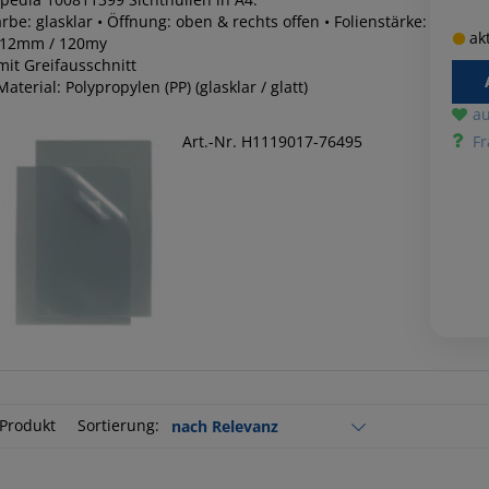
rbe: glasklar • Öffnung: oben & rechts offen • Folienstärke:
akt
,12mm / 120my
mit Greifausschnitt
Material: Polypropylen (PP) (glasklar / glatt)
au
Art.-Nr. H1119017-76495
Fr
 Produkt
Sortierung: