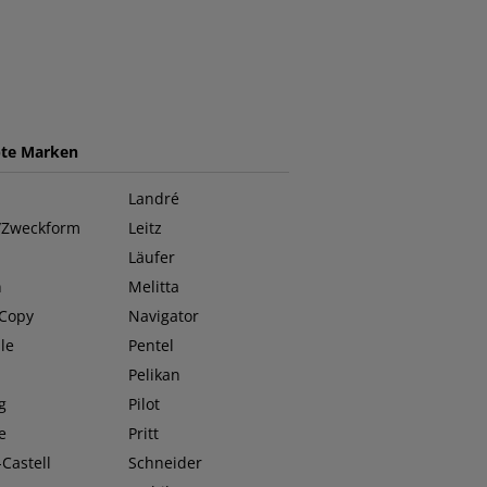
bte Marken
Landré
/Zweckform
Leitz
Läufer
n
Melitta
 Copy
Navigator
le
Pentel
O
Pelikan
g
Pilot
e
Pritt
Castell
Schneider