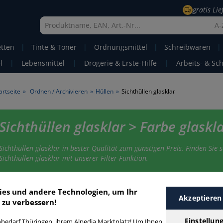
gratis Li
A-
etten
|
Tinte & Toner
|
Ordnungsmittel
|
Schreibwaren
|
l
|
Lebensmittel
|
Drogerie & Erste-Hilfe
|
Arbeits- & Sc
artseite
»
Ordnen / Archivieren
»
Hüllen
»
Sichthüllen glasklar
Sichthüllen glasklar > Farbe glaskl
Sichthüllen glasklar in bester Qualität zum günstigen Preis. Finden Sie s
Sichthüllen glasklar mit unserer Filter-Funktion.
ichthüllen glasklar
ies und andere Technologien, um Ihr
Akzeptieren
 zu verbessern!
Einstellun
bedarf Thüringen, ihrem Alpedia Marktplatz! Um Ihnen