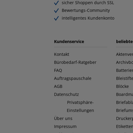
sicher Shoppen durch SSL
Bewertungs-Community
intelligentes Kundenkonto
Kundenservice
beliebt
Kontakt
Aktenver
Bürobedarf-Ratgeber
Archivb
FAQ
Batterie
Auftragspauschale
Bleistift
AGB
Blöcke
Datenschutz
Boardma
Privatsphäre-
Briefab
Einstellungen
Briefum
Über uns
Drucker
Impressum
Etikette