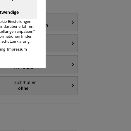
twendige
Sichthüllen
okie-Einstellungen
A4 - oben & rechts offen
r darüber erfahren,
stellungen anpassen“
nformationen finden
Sichthüllen
enschutzerklärung.
A5
ung
Impressum
Sichthüllen
A4 - ohne
Sichthüllen
ohne