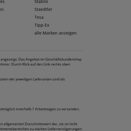
wes
Stabilo
en
Staedtler
Tesa
Tipp-Ex
alle Marken anzeigen
. angezeigt. Das Angebot im Geschäftskundenshop
ehmer. Durch Klick auf den Link rechts oben
osten der jeweiligen Lieferanten sind als
llstmöglich innerhalb 1 Arbeitstages zu versenden.
en allgemeinen Durschnittswert dar, sie ist nicht
Sortimentsbereichen zu starken Lieferverzögerungen