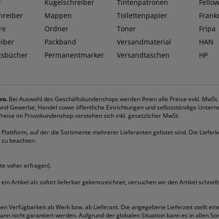
r
Kugelschreiber
Tintenpatronen
Fello
hreiber
Mappen
Toilettenpapier
Frank
re
Ordner
Toner
Fripa
eiber
Packband
Versandmaterial
HAN
tsbücher
Permanentmarker
Versandtaschen
HP
ro.
Bei Auswahl des Geschäftskundenshops werden Ihnen alle Preise exkl. MwSt
k und Gewerbe, Handel sowie öffentliche Einrichtungen und selbstständige Untern
eise im Privatkundenshop verstehen sich inkl. gesetzlicher MwSt.
Plattform, auf der die Sortimente mehrerer Lieferanten gelistet sind. Die Lieferk
 zu beachten.
tte voher erfragen).
st ein Artikel als sofort lieferbar gekennzeichnet, versuchen wir den Artikel schne
hen Verfügbarkeit ab Werk bzw. ab Lieferant. Die angegebene Lieferzeit stellt ein
 kann nicht garantiert werden. Aufgrund der globalen Situation kann es in allen 