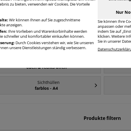
Häufig gesucht
ebnis zu bieten, verwenden wir Cookies. Die Vorteile
Nur No
Sichthüllen
alte:
Wir können Ihnen auf Sie zugeschnittene
Sie können Ihre Co
A4
te anzeigen.
anpassen oder meh
fen:
Ihre Vorlieben und Warenkorbinhalte werden
indem Sie auf „Ein
Sie schneller und komfortabler einkaufen können.
klicken. Weitere I
Sichthüllen
Sie in unserer Dat
sserung:
Durch Cookies verstehen wir, wie Sie unseren
farblos
nen unsere Dienstleistungen ständig verbessern.
Datenschutzerklär
Sichthüllen
oben & rechts offen
Sichthüllen
farblos - A4
Produkte filtern