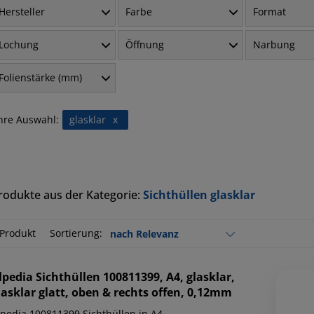
Hersteller
Farbe
Format
Lochung
Öffnung
Narbung
Folienstärke (mm)
hre Auswahl:
glasklar
x
rodukte aus der Kategorie:
Sichthüllen glasklar
 Produkt
Sortierung:
lpedia
Sichthüllen 100811399, A4, glasklar,
lasklar glatt, oben & rechts offen, 0,12mm
lpedia 100811399 Sichthüllen in A4.