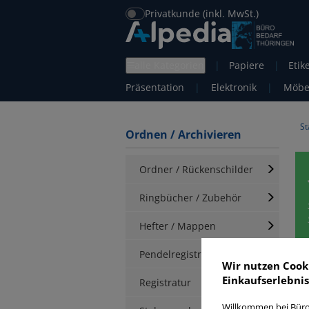
Privatkunde (inkl. MwSt.)
alle Kategorien
|
Papiere
|
Etik
Präsentation
|
Elektronik
|
Möbe
St
Ordnen / Archivieren
Ordner / Rückenschilder
Ringbücher / Zubehör
Hefter / Mappen
Pendelregistratur
S
Wir nutzen Cook
Einkaufserlebnis
Registratur
Willkommen bei Büro