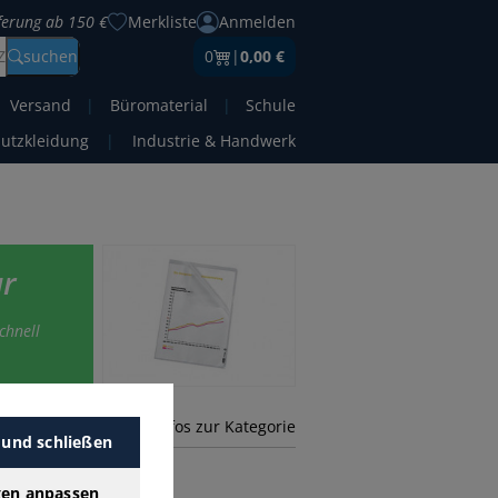
eferung ab 150 €
Merkliste
Anmelden
Z
suchen
0
|
0,00 €
Versand
|
Büromaterial
|
Schule
hutzkleidung
|
Industrie & Handwerk
ar
chnell
mehr Infos zur Kategorie
 und schließen
gen anpassen