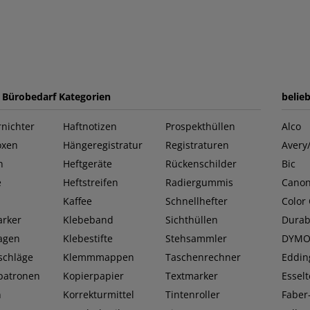
e Bürobedarf Kategorien
belie
nichter
Haftnotizen
Prospekthüllen
Alco
oxen
Hängeregistratur
Registraturen
Avery
n
Heftgeräte
Rückenschilder
Bic
e
Heftstreifen
Radiergummis
Cano
Kaffee
Schnellhefter
Color
rker
Klebeband
Sichthüllen
Durab
lagen
Klebestifte
Stehsammler
DYM
schläge
Klemmmappen
Taschenrechner
Eddin
patronen
Kopierpapier
Textmarker
Esselt
n
Korrekturmittel
Tintenroller
Faber-