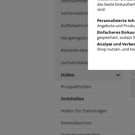
Stehsammler
das beste Einkaufserl
sind:
Sortierstationen / Ablagen
Personalisierte Inh
Aufbewahrungsbox
Angebote und Produk
Einfacheres Einkau
Hängeregistratur
gespeichert, sodass 
Analyse und Verbe
Shop nutzen, und kön
Klemmbretter / -mappen
Lochverstärkung
Hüllen
Prospekthüllen
Sichthüllen
Hüllen für Datenträger
Dreiecktaschen
Visitenkartenhüllen