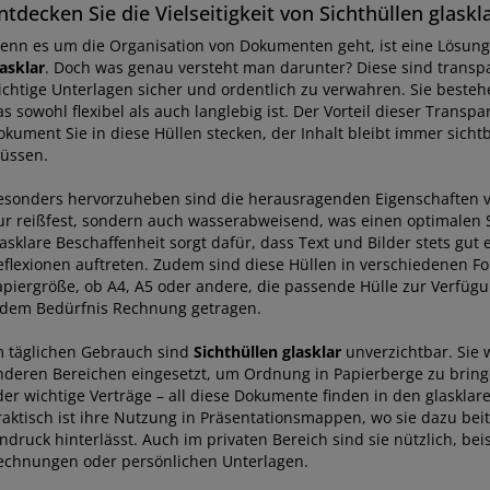
ntdecken Sie die Vielseitigkeit von Sichthüllen glaskl
enn es um die Organisation von Dokumenten geht, ist eine Lösung
asklar
. Doch was genau versteht man darunter? Diese sind transpa
ichtige Unterlagen sicher und ordentlich zu verwahren. Sie besteh
s sowohl flexibel als auch langlebig ist. Der Vorteil dieser Transpa
okument Sie in diese Hüllen stecken, der Inhalt bleibt immer sichtb
üssen.
esonders hervorzuheben sind die herausragenden Eigenschaften 
ur reißfest, sondern auch wasserabweisend, was einen optimalen S
lasklare Beschaffenheit sorgt dafür, dass Text und Bilder stets gut
eflexionen auftreten. Zudem sind diese Hüllen in verschiedenen For
apiergröße, ob A4, A5 oder andere, die passende Hülle zur Verfügu
edem Bedürfnis Rechnung getragen.
m täglichen Gebrauch sind
Sichthüllen glasklar
unverzichtbar. Sie 
nderen Bereichen eingesetzt, um Ordnung in Papierberge zu bringe
der wichtige Verträge – all diese Dokumente finden in den glasklar
raktisch ist ihre Nutzung in Präsentationsmappen, wo sie dazu beit
ndruck hinterlässt. Auch im privaten Bereich sind sie nützlich, be
echnungen oder persönlichen Unterlagen.