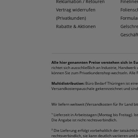
Reklamation / Retouren
Fineline
Vertrag widerrufen
Foliensc
(Privatkunden)
Formula
Rabatte & Aktionen
Gelschr
Geschäf
Alle hier genannten Preise verstehen sich in Eu
richtet sich ausschließlich an Industrie, Handwer
können Sie zum Privatkundenshop wechseln. Alle Pr
Multidistribution:
Büro Bedarf Thüringen ist eine 
Versandkostenpauschale gekennzeichnet und sind
Wir liefern weltweit (Versandkosten für Ihr Land bi
¹
Lieferzeit in Arbeitstagen (Montag bis Freitag). I
Die Angabe ist nicht rechtsverbindlich.
²
Die Lieferung erfolgt vorbehaltlich der tatsächlic
rechtsverbindlich, sie kann deutlich variieren und