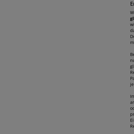
E
W
gl
w
da
D
m
B
n
g
R
P
j
I
a
o
p
Ei
R