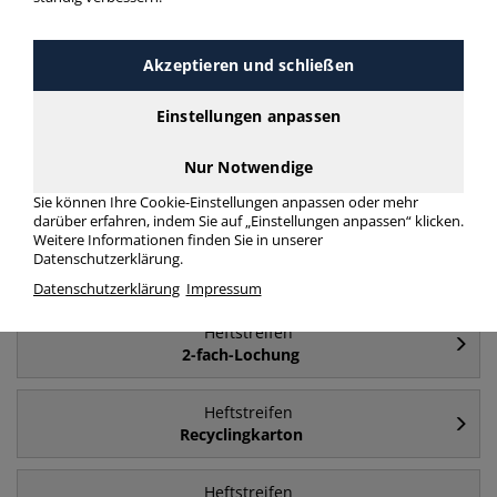
Häufig gesucht
Akzeptieren und schließen
Heftstreifen
Kunststoff
Einstellungen anpassen
Nur Notwendige
Heftstreifen
Karton
Sie können Ihre Cookie-Einstellungen anpassen oder mehr
darüber erfahren, indem Sie auf „Einstellungen anpassen“ klicken.
Weitere Informationen finden Sie in unserer
Heftstreifen
Datenschutzerklärung.
Metall
Datenschutzerklärung
Impressum
Heftstreifen
2-fach-Lochung
Heftstreifen
Recyclingkarton
Heftstreifen