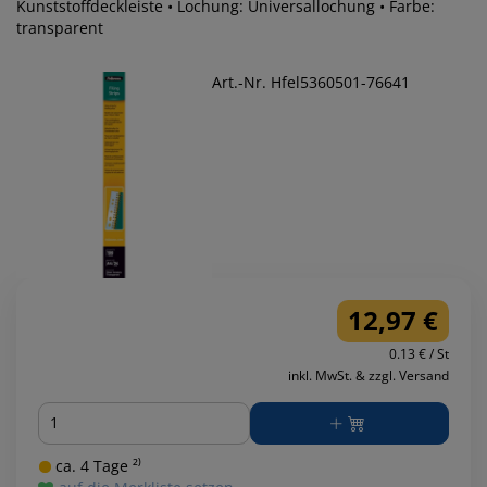
Kunststoffdeckleiste • Lochung: Universallochung • Farbe:
transparent
Art.-Nr. Hfel5360501-76641
12,97 €
0.13 € / St
inkl. MwSt. & zzgl. Versand
Menge
ca. 4 Tage ²⁾