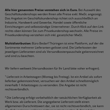
Impressum
Briefablagen
Color Copy
Klebestifte
Navigator
Stehsammler
Reklamation / Retouren
Briefumschläge
Durable
Klemmmappen
Pentel
Taschenrechner
Alle hier genannten Preise verstehen sich in Euro.
Bei Auswahl des
Geschäftskundenshops werden Ihnen alle Preise exkl. MwSt. angezeigt.
Vertrag widerrufen (Privatkunden)
Druckerpatronen
DYMO
Kopierpapier
Pelikan
Textmarker
Das Angebot im Geschäftskundenshop richtet sich ausschließlich an
Rabatte & Aktionen
Etiketten
Edding
Korrekturmittel
Pilot
Tintenroller
Industrie, Handwerk und Gewerbe, Handel sowie öffentliche
Einrichtungen und selbstständige Unternehmer. Durch Klick auf den Link
Fineliner
Esselte
Kugelschreiber
Pritt
Tintenpatronen
rechts oben können Sie zum Privatkundenshop wechseln. Alle Preise im
Folienschreiber
Faber-Castell
Mappen
Schneider
Toilettenpapier
Privatkundenshop verstehen sich inkl. gesetzlicher MwSt.
Formulare
Fellowes
Ordner
Stabilo
Toner
Multidistribution:
Büro Bedarf Thüringen ist eine Plattform, auf der die
Sortimente mehrerer Lieferanten gelistet sind. Die Lieferkosten der
Gelschreiber
Franken
Packband
Staedtler
Versandmaterial
jeweiligen Lieferanten sind als Versandkostenpauschale gekennzeichnet
Geschäftsbücher
Fripa
Permanentmarker
Tesa
Versandtaschen
und sind zu beachten.
HAN
Tipp-Ex
HP
alle Marken anzeigen
Wir liefern weltweit (Versandkosten für Ihr Land bitte voher erfragen).
¹
Lieferzeit in Arbeitstagen (Montag bis Freitag). Ist ein Artikel als sofort
lieferbar gekennzeichnet, versuchen wir den Artikel schnellstmöglich
innerhalb 1 Arbeitstages zu versenden. Die Angabe ist nicht
rechtsverbindlich.
²
Die Lieferung erfolgt vorbehaltlich der tatsächlichen Verfügbarkeit ab
Werk bzw. ab Lieferant. Die angegebene Lieferzeit stellt einen
allgemeinen Durschnittswert dar, sie ist nicht rechtsverbindlich, sie kann