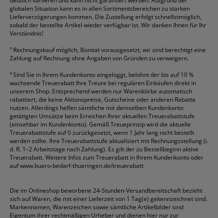
deutlich variieren und kann nicht garantiert werden. Aufgrund der
globalen Situation kann es in allen Sortimentsbereichen zu starken
Lieferverzögerungen kommen. Die Zustellung erfolgt schnellstmöglich,
sobald der bestellte Artikel wieder verfügbar ist. Wir danken Ihnen für Ihr
Verständnis!
³
Rechnungskauf möglich, Bonität vorausgesetzt, wir sind berechtigt eine
Zahlung auf Rechnung ohne Angaben von Gründen zu verweigern.
⁴
Sind Sie in Ihrem Kundenkonto eingeloggt, belohnt der bis auf 10 %
wachsende Treuerabatt Ihre Treure bei regulären Einkäufen direkt in
unserem Shop. Entsprechend werden nur Warenkörbe automatisch
rabattiert, die keine Aktionspreise, Gutscheine oder anderen Rabatte
nutzen. Allerdings helfen sämtliche mit demselben Kundenkonto
getätigten Umsätze beim Erreichen Ihrer aktuellen Treuerabattstufe
(einsehbar im Kundenkonto). Gemäß Treueprinzip wird die aktuelle
Treuerabattstufe auf 0 zurückgesetzt, wenn 1 Jahr lang nicht bestellt
werden sollte. Ihre Treuerabattstufe aktualisiert mit Rechnungsstellung (i.
d. R. 1–2 Arbeitstage nach Zahlung). Es gilt der zu Bestellbeginn aktive
Treuerabatt. Weitere Infos zum Treuerabatt in Ihrem Kundenkonto oder
auf
www.buero-bedarf-thueringen.de/treuerabatt
Die im Onlineshop beworbene 24-Stunden-Versandbereitschaft bezieht
sich auf Waren, die mit einer Lieferzeit von 1 Tag(e) gekennzeichnet sind.
Markennamen, Warenzeichen sowie sämtliche Artikelbilder sind
Eigentum ihrer rechtmäßigen Urheber und dienen hier nur zur