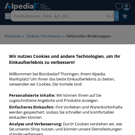
A-Z
Startseite
»
Ordnen / Archivieren
»
Heftstreifen Bindemappen
Heftstreifen Bindemappen >
Wir nutzen Cookies und andere Technologien, um Ihr
Einkaufserlebnis zu verbessern!
Geeignet für Bindemappen
Willkommen bei Bürobedarf Thüringen, ihrem Alpedia
Heftstreifen Bindemappen in bester Qualität zum günstigen
Marktplatz! Um Ihnen das beste Einkaufserlebnis zu bieten,
verwenden wir Cookies. Die Vorteile sind:
Preis. Finden Sie schnell Heftstreifen Bindemappen mit
unserer Filter-Funktion.
Personalisierte Inhalte:
Wir können Ihnen auf Sie
zugeschnittene Angebote und Produkte anzeigen.
Einfacheres Einkaufen:
Ihre Vorlieben und Warenkorbinhalte
Heftstreifen Bindemappen
werden gespeichert, sodass Sie schneller und komfortabler
mehr Infos zur Kategorie
einkaufen können.
Analyse und Verbesserung:
Durch Cookies verstehen wir, wie
Sie unseren Shop nutzen, und können unsere Dienstleistungen
ständig verbessern.