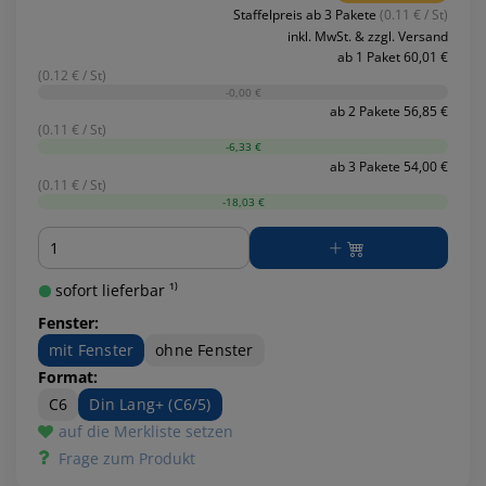
Staffelpreis ab 3 Pakete
(0.11 € / St)
inkl. MwSt. & zzgl. Versand
ab 1 Paket 60,01 €
(0.12 € / St)
-0,00 €
ab 2 Pakete 56,85 €
(0.11 € / St)
-6,33 €
ab 3 Pakete 54,00 €
(0.11 € / St)
-18,03 €
Menge
sofort lieferbar ¹⁾
Fenster:
mit Fenster
ohne Fenster
Format:
C6
Din Lang+ (C6/5)
auf die Merkliste setzen
Frage zum Produkt