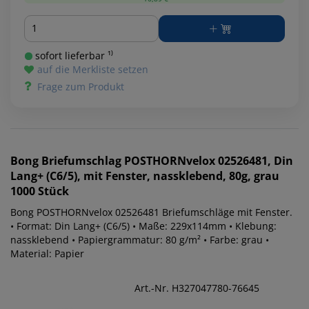
Menge
sofort lieferbar ¹⁾
auf die Merkliste setzen
Frage zum Produkt
Bong
Briefumschlag POSTHORNvelox 02526481, Din
Lang+ (C6/5), mit Fenster, nassklebend, 80g, grau
1000 Stück
Bong POSTHORNvelox 02526481 Briefumschläge mit Fenster.
• Format: Din Lang+ (C6/5) • Maße: 229x114mm • Klebung:
nassklebend • Papiergrammatur: 80 g/m² • Farbe: grau •
Material: Papier
Art.-Nr. H327047780-76645