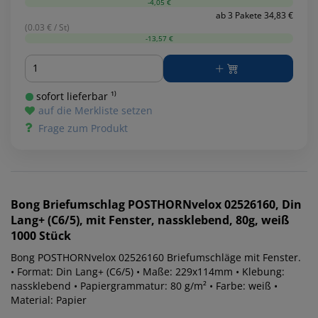
-4,05 €
ab 3 Pakete 34,83 €
(0.03 € / St)
-13,57 €
Menge
sofort lieferbar ¹⁾
auf die Merkliste setzen
Frage zum Produkt
Bong
Briefumschlag POSTHORNvelox 02526160, Din
Lang+ (C6/5), mit Fenster, nassklebend, 80g, weiß
1000 Stück
Bong POSTHORNvelox 02526160 Briefumschläge mit Fenster.
• Format: Din Lang+ (C6/5) • Maße: 229x114mm • Klebung:
nassklebend • Papiergrammatur: 80 g/m² • Farbe: weiß •
Material: Papier