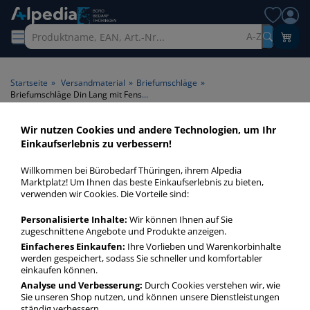
A-Z
Startseite
»
Versandmaterial
»
Briefumschläge
»
Briefumschläge Din Lang mit Fenster Din Lang+ (C6/5)
Wir nutzen Cookies und andere Technologien, um Ihr
Briefumschläge Din Lang mit
Einkaufserlebnis zu verbessern!
Fenster Din Lang+ (C6/5) >
Willkommen bei Bürobedarf Thüringen, ihrem Alpedia
Format Din Lang+ (C6/5) >
Marktplatz! Um Ihnen das beste Einkaufserlebnis zu bieten,
verwenden wir Cookies. Die Vorteile sind:
Fenster mit Fenster
Personalisierte Inhalte:
Wir können Ihnen auf Sie
Briefumschläge Din Lang Din Lang+ (C65) mit Fenster in
zugeschnittene Angebote und Produkte anzeigen.
bester Qualität zum günstigen Preis. Finden Sie schnell
Einfacheres Einkaufen:
Ihre Vorlieben und Warenkorbinhalte
werden gespeichert, sodass Sie schneller und komfortabler
Briefumschläge Din Lang Din Lang+ (C65) mit Fenster mit
einkaufen können.
unserer Filter-Funktion.
Analyse und Verbesserung:
Durch Cookies verstehen wir, wie
Sie unseren Shop nutzen, und können unsere Dienstleistungen
ständig verbessern.