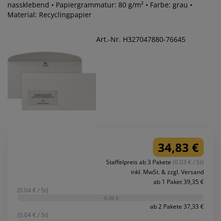
nassklebend • Papiergrammatur: 80 g/m² • Farbe: grau •
Material: Recyclingpapier
Art.-Nr. H327047880-76645
34,83 €
Staffelpreis ab 3 Pakete
(0.03 € / St)
inkl. MwSt. & zzgl. Versand
ab 1 Paket 39,35 €
(0.04 € / St)
-0,00 €
ab 2 Pakete 37,33 €
(0.04 € / St)