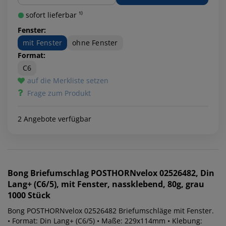
sofort lieferbar ¹⁾
Fenster:
mit Fenster
ohne Fenster
Format:
C6
auf die Merkliste setzen
Frage zum Produkt
2 Angebote verfügbar
Bong
Briefumschlag POSTHORNvelox 02526482, Din
Lang+ (C6/5), mit Fenster, nassklebend, 80g, grau
1000 Stück
Bong POSTHORNvelox 02526482 Briefumschläge mit Fenster.
• Format: Din Lang+ (C6/5) • Maße: 229x114mm • Klebung: