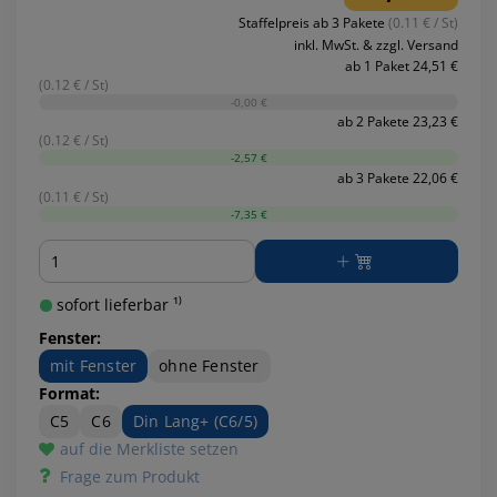
Staffelpreis ab 3 Pakete
(0.11 € / St)
inkl. MwSt. & zzgl. Versand
ab 1 Paket 24,51 €
(0.12 € / St)
-0,00 €
ab 2 Pakete 23,23 €
(0.12 € / St)
-2,57 €
ab 3 Pakete 22,06 €
(0.11 € / St)
-7,35 €
Menge
sofort lieferbar ¹⁾
Fenster:
mit Fenster
ohne Fenster
Format:
C5
C6
Din Lang+ (C6/5)
auf die Merkliste setzen
Frage zum Produkt