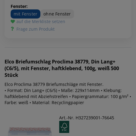
Fenster:
mit Fenster
ohne Fenster
auf die Merkliste setzen
Frage zum Produkt
Elco
Briefumschlag Proclima 38779, Din Lang+
(C6/5), mit Fenster, haftklebend, 100g, weiß 500
Stück
Elco Proclima 38779 Briefumschläge mit Fenster.
• Format: Din Lang+ (C6/5) • Maße: 229x114mm • Klebung:
haftklebend mit Abziehstreifen • Papiergrammatur: 100 g/m² •
Farbe: weiß • Material: Recyclingpapier
Art.-Nr. H327239001-76645