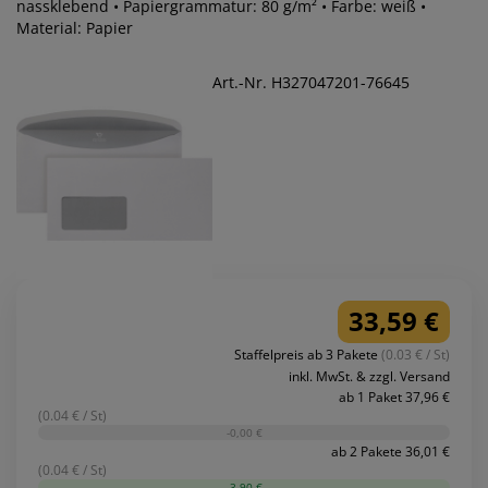
nassklebend • Papiergrammatur: 80 g/m² • Farbe: weiß •
Material: Papier
Art.-Nr. H327047201-76645
33,59 €
Staffelpreis ab 3 Pakete
(0.03 € / St)
inkl. MwSt. & zzgl. Versand
ab 1 Paket 37,96 €
(0.04 € / St)
-0,00 €
ab 2 Pakete 36,01 €
(0.04 € / St)
-3,90 €