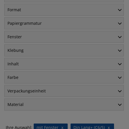
Format
Papiergrammatur
Fenster
Klebung
Inhalt
Farbe
Verpackungseinheit
Material
Ihre Auswahl:
mit Fenster
x
Din Lang+ (C6/5)
x