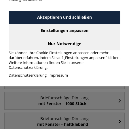
Briefumschläge Din Lang mit Fenster Din Lang+
(C6/5)
mehr Infos zur Kategorie
Akzeptieren und schließen
Einstellungen anpassen
Häufig gesucht
Nur Notwendige
Sie können Ihre Cookie-Einstellungen anpassen oder mehr
Briefumschläge Din Lang
darüber erfahren, indem Sie auf „Einstellungen anpassen“ klicken.
mit Fenster
Weitere Informationen finden Sie in unserer
Datenschutzerklärung.
Datenschutzerklärung
Impressum
Briefumschläge Din Lang
ohne Fenster
Briefumschläge Din Lang
mit Fenster - 1000 Stück
Briefumschläge Din Lang
mit Fenster - haftklebend