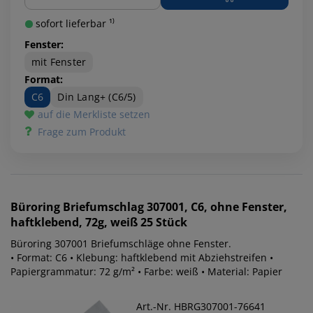
sofort lieferbar ¹⁾
Fenster:
mit Fenster
Format:
C6
Din Lang+ (C6/5)
auf die Merkliste setzen
Frage zum Produkt
Büroring
Briefumschlag 307001, C6, ohne Fenster,
haftklebend, 72g, weiß 25 Stück
Büroring 307001 Briefumschläge ohne Fenster.
• Format: C6 • Klebung: haftklebend mit Abziehstreifen •
Papiergrammatur: 72 g/m² • Farbe: weiß • Material: Papier
Art.-Nr. HBRG307001-76641