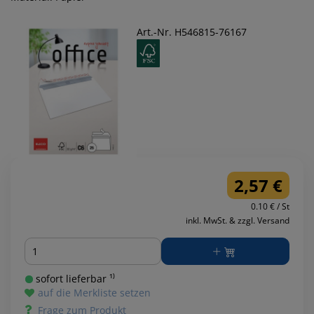
Art.-Nr. H546815-76167
2,57 €
0.10 € / St
inkl. MwSt. & zzgl. Versand
Menge
sofort lieferbar ¹⁾
auf die Merkliste setzen
Frage zum Produkt