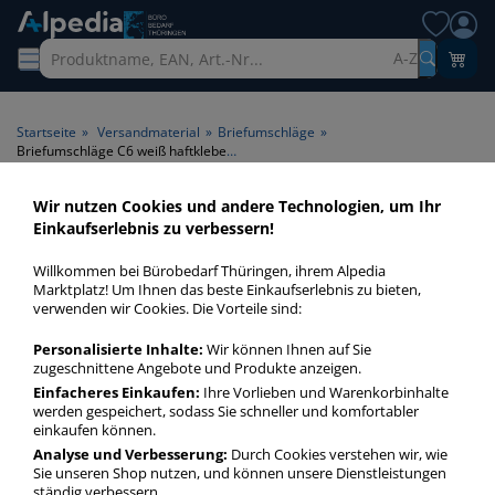
A-Z
Startseite
»
Versandmaterial
»
Briefumschläge
»
Briefumschläge C6 weiß haftklebend ohne Fenster
Wir nutzen Cookies und andere Technologien, um Ihr
Briefumschläge C6 weiß
Einkaufserlebnis zu verbessern!
haftklebend ohne Fenster >
Willkommen bei Bürobedarf Thüringen, ihrem Alpedia
Fenster ohne Fenster >
Marktplatz! Um Ihnen das beste Einkaufserlebnis zu bieten,
verwenden wir Cookies. Die Vorteile sind:
Klebung haftklebend > Farbe
weiß
Personalisierte Inhalte:
Wir können Ihnen auf Sie
zugeschnittene Angebote und Produkte anzeigen.
Einfacheres Einkaufen:
Ihre Vorlieben und Warenkorbinhalte
Briefumschläge C6 weiß ohne Fenster haftklebend in bester
werden gespeichert, sodass Sie schneller und komfortabler
Qualität zum günstigen Preis. Finden Sie schnell
einkaufen können.
Briefumschläge C6 weiß ohne Fenster haftklebend mit
Analyse und Verbesserung:
Durch Cookies verstehen wir, wie
unserer Filter-Funktion.
Sie unseren Shop nutzen, und können unsere Dienstleistungen
ständig verbessern.