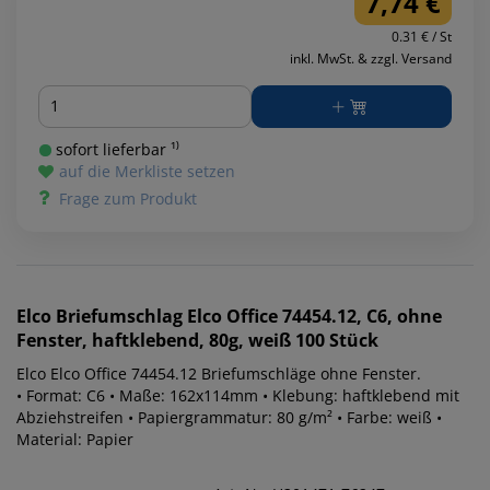
7,74 €
0.31 € / St
inkl. MwSt. & zzgl. Versand
Menge
sofort lieferbar ¹⁾
auf die Merkliste setzen
Frage zum Produkt
Elco
Briefumschlag Elco Office 74454.12, C6, ohne
Fenster, haftklebend, 80g, weiß 100 Stück
Elco Elco Office 74454.12 Briefumschläge ohne Fenster.
• Format: C6 • Maße: 162x114mm • Klebung: haftklebend mit
Abziehstreifen • Papiergrammatur: 80 g/m² • Farbe: weiß •
Material: Papier