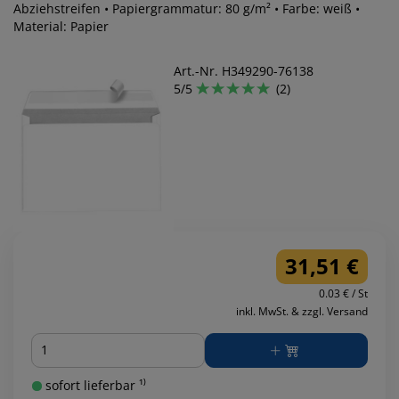
Abziehstreifen • Papiergrammatur: 80 g/m² • Farbe: weiß •
Material: Papier
Art.-Nr. H349290-76138
5/5
(2)
31,51 €
0.03 € / St
inkl. MwSt. & zzgl. Versand
Menge
sofort lieferbar ¹⁾