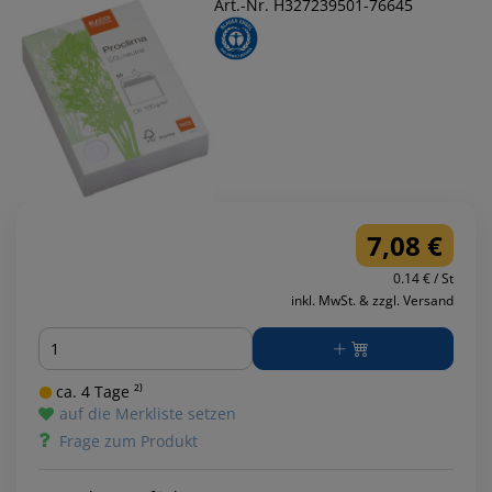
Art.-Nr. H327239501-76645
7,08 €
0.14 € / St
inkl. MwSt. & zzgl. Versand
Menge
ca. 4 Tage ²⁾
auf die Merkliste setzen
Frage zum Produkt