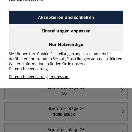
Briefumschläge C6 weiß haftklebend ohne
Fenster
Akzeptieren und schließen
mehr Infos zur Kategorie
Einstellungen anpassen
Nur Notwendige
Häufig gesucht
Sie können Ihre Cookie-Einstellungen anpassen oder mehr
darüber erfahren, indem Sie auf „Einstellungen anpassen“ klicken.
Weitere Informationen finden Sie in unserer
Briefumschläge C6
Datenschutzerklärung.
ohne Fenster
Datenschutzerklärung
Impressum
Briefumschläge C6
C6
Briefumschläge C6
1000 Stück
Briefumschläge C6