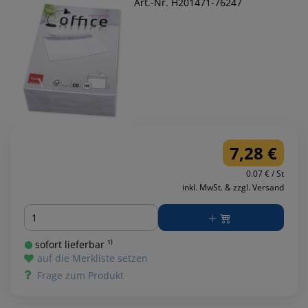
Art.-Nr. H201471-76247
7,28 €
0.07 € / St
inkl. MwSt. & zzgl. Versand
Menge
sofort lieferbar ¹⁾
auf die Merkliste setzen
Frage zum Produkt