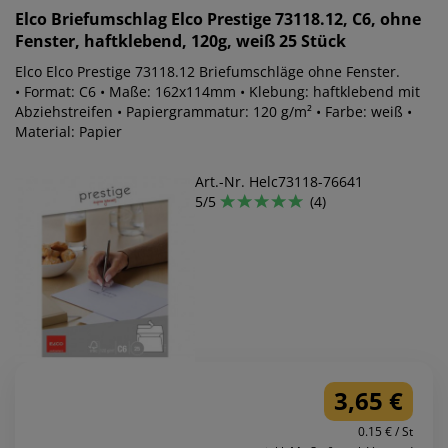
Elco
Briefumschlag Elco Prestige 73118.12, C6, ohne
Fenster, haftklebend, 120g, weiß 25 Stück
Elco Elco Prestige 73118.12 Briefumschläge ohne Fenster.
• Format: C6 • Maße: 162x114mm • Klebung: haftklebend mit
Abziehstreifen • Papiergrammatur: 120 g/m² • Farbe: weiß •
Material: Papier
Art.-Nr. Helc73118-76641
5/5
(4)
3,65 €
0.15 € / St