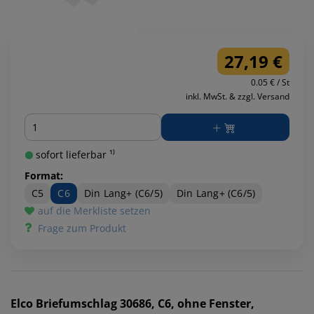
27,19 €
0.05 € / St
inkl. MwSt. & zzgl. Versand
Menge
sofort lieferbar ¹⁾
Format:
C5
C6
Din Lang+ (C6/5)
Din Lang+ (C6/5)
auf die Merkliste setzen
Frage zum Produkt
Elco
Briefumschlag 30686, C6, ohne Fenster,