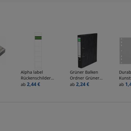
Alpha label
Grüner Balken
Durab
Rückenschilder
Ordner Grüner
Kunsts
er
Rückenschild
2,44 €
Balken 1255, A4
2,24 €
650010
1,
ab
ab
ab
kurz schmal 5851
50mm schmal
A4 ha
5851, weiß,
Karton schwarz
120µm
schmal/kurz,
Taben,
39x190mm,
selbstklebend,
permanent