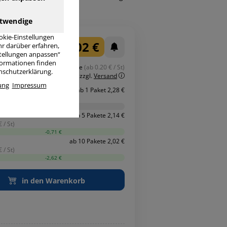
ktdaten
twendige
okie-Einstellungen
2,02 €
r darüber erfahren,
stellungen anpassen“
nformationen finden
Staffelpreis ab 10 Pakete
(ab 0.20 € / St)
enschutzerklärung.
inkl. MwSt.
zzgl.
Versand
ung
Impressum
ab 1 Paket 2,28 €
 / St)
-0,00 €
ab 5 Pakete 2,14 €
 / St)
-0,71 €
ab 10 Pakete 2,02 €
 / St)
-2,62 €
in den Warenkorb