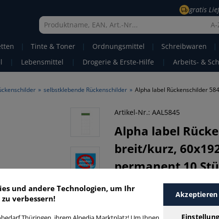
gratis Li
A-
etten
|
Tinte & Toner
|
Ordnungsmittel
|
Schreibwaren
|
l
|
Lebensmittel
|
Drogerie & Erste-Hilfe
|
Arbeits- & Sc
ückenschilder
»
selbstklebende Rückenschilder
»
Artikel-Nr.: AAL5845
Alpha label
Rücke
breit/kurz, 60x19
permanent
10 St
Alpha label 5845 Rückenschild
ies und andere Technologien, um Ihr
Akzeptieren
Ordner in weiß.
 zu verbessern!
• Material: Papier • Maße: 60x1
• enthaltene Schilder: 10 Stück
Einstellun
bedarf Thüringen, ihrem Alpedia Marktplatz! Um Ihnen