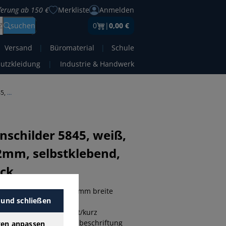
eferung ab 150 €
Merkliste
Anmelden
Z
suchen
0
|
0,00 €
Versand
|
Büromaterial
|
Schule
hutzkleidung
|
Industrie & Handwerk
Alpha label Rückenschilder 5845, weiß, breit/kurz, 60x192mm, selbstklebend, permanent
nschilder 5845, weiß,
2mm, selbstklebend,
ück
er zum Aufkleben für 80mm breite
 und schließen
92mm (BxH) • Form: breit/kurz
 • beschriftbar mit: Handbeschriftung
gen anpassen