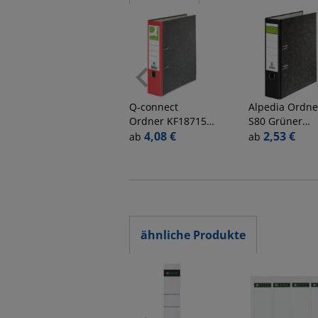
Q-connect
Alpedia
Ordne
Ordner KF18715,
S80 Grüner
A4 80mm breit
4,08 €
Balken 800225
2,53 €
ab
ab
Karton
A4 80mm brei
schwarz/rot
Karton
Wolkenmarmo
schwarz
ähnliche Produkte