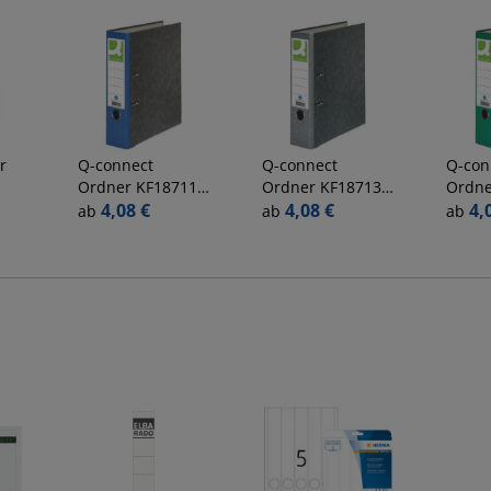
r
Q-connect
Q-connect
Q-con
Ordner KF18711,
Ordner KF18713,
Ordne
44,
A4 80mm breit
4,08 €
A4 80mm breit
4,08 €
A4 80
4,
ab
ab
ab
t
Karton
Karton
Karto
schwarz/blau
schwarz/grau
schwa
r