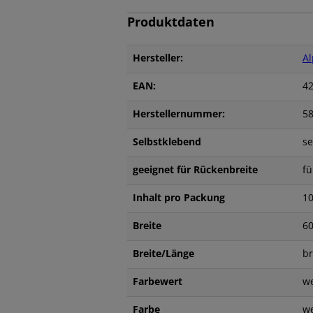
Produktdaten
Hersteller:
Al
EAN:
4
Herstellernummer:
5
Selbstklebend
se
geeignet für Rückenbreite
f
Inhalt pro Packung
1
Breite
6
Breite/Länge
b
Farbewert
w
Farbe
w