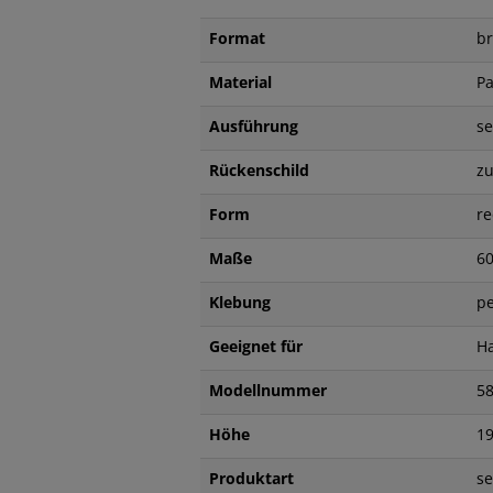
Format
br
Material
P
Ausführung
se
Rückenschild
z
Form
re
Maße
6
Klebung
p
Geeignet für
H
Modellnummer
5
Höhe
1
Produktart
se