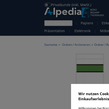
Privatkunde (inkl. MwSt.)
alle Kategorien
|
Papiere
|
Etik
Präsentation
|
Elektronik
|
Möbe
Startseite
»
Ordnen / Archivieren
»
Ordner / R
Wir nutzen Cook
Einkaufserlebnis
Willkommen bei Büro