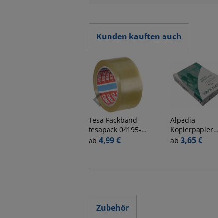
Kunden kauften auch
Tesa
Packband
Alpedia
tesapack 04195-
Kopierpapier
00000-04, 50mm
4,99 €
Everyday Kopi
3,65 €
ab
ab
x 66m, 60my,
A4 80g weiß
transparent
Zubehör