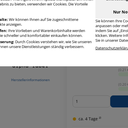
ebnis zu bieten, verwenden wir Cookies. Die Vorteile
Artikelbeschreibung
Produ
Nur No
alte:
Wir können Ihnen auf Sie zugeschnittene
Sie können Ihre Co
te anzeigen.
anpassen oder meh
fen:
Ihre Vorlieben und Warenkorbinhalte werden
indem Sie auf „Ein
Sie schneller und komfortabler einkaufen können.
klicken. Weitere I
Sie in unserer Dat
sserung:
Durch Cookies verstehen wir, wie Sie unseren
nen unsere Dienstleistungen ständig verbessern.
Datenschutzerklär
(0.23 €
(0.21 €
Herstellerinformationen
(0.20 €
Menge
ca. 4 Tage ²⁾