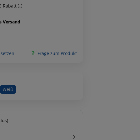
% Rabatt
is Versand
 setzen
Frage zum Produkt
weiß
dus)