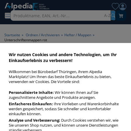
A-Z
Startseite
»
Ordnen / Archivieren
»
Hefter / Mappen
»
Unterschriftenmappen rot
Wir nutzen Cookies und andere Technologien, um Ihr
Unterschriftenmappen rot >
Einkaufserlebnis zu verbessern!
Farbe außen/innen rot
Willkommen bei Bürobedarf Thüringen, ihrem Alpedia
Marktplatz! Um Ihnen das beste Einkaufserlebnis zu bieten,
Unterschriftenmappen rot in bester Qualität zum günstigen
verwenden wir Cookies. Die Vorteile sind:
Preis. Finden Sie schnell Unterschriftenmappen rot mit
Personalisierte Inhalte:
Wir können Ihnen auf Sie
unserer Filter-Funktion.
zugeschnittene Angebote und Produkte anzeigen.
Einfacheres Einkaufen:
Ihre Vorlieben und Warenkorbinhalte
werden gespeichert, sodass Sie schneller und komfortabler
Unterschriftenmappen rot
einkaufen können.
mehr Infos zur Kategorie
Analyse und Verbesserung:
Durch Cookies verstehen wir, wie
Sie unseren Shop nutzen, und können unsere Dienstleistungen
ständig verbessern.