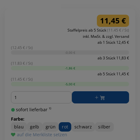
11,45 €
Staffelpreis ab 5 Stück
(11.45 € / St)
inkl. MwSt. & zzgl. Versand
ab 1 Stück 12,45 €
(12.45 € / St)
-0,00 €
ab 3 Stück 11,83 €
(11.83 € / St)
-1,86 €
ab 5 Stück 11,45 €
(11.45 € / St)
-5,00 €
Menge
sofort lieferbar ¹⁾
Farbe:
blau
gelb
grün
rot
schwarz
silber
auf die Merkliste setzen