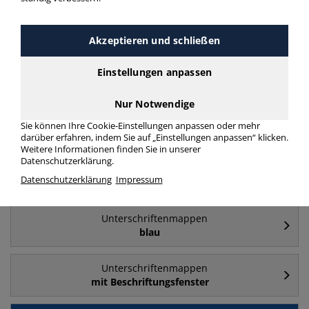
Häufig gesucht
Akzeptieren und schließen
Unterschriftenmappen
Einstellungen anpassen
20 Fächer
Nur Notwendige
Unterschriftenmappen
Sie können Ihre Cookie-Einstellungen anpassen oder mehr
10 Fächer
darüber erfahren, indem Sie auf „Einstellungen anpassen“ klicken.
Weitere Informationen finden Sie in unserer
Datenschutzerklärung.
Unterschriftenmappen
Datenschutzerklärung
Impressum
5 Fächer
Unterschriftenmappen
blau
Unterschriftenmappen
mit Beschriftungsfenster