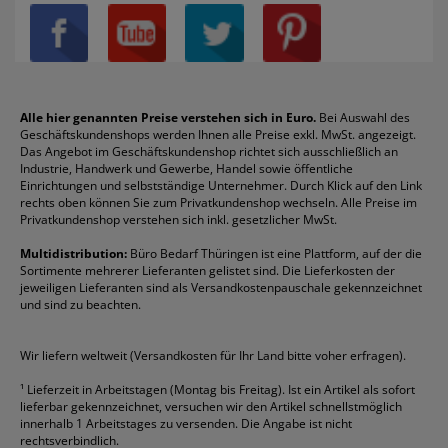
Datenschutz
Bleistifte
Avery/Zweckform
Heftstreifen
Leitz
Radiergummis
Privatsphäre-Einstellungen
Blöcke
Bic
Kaffee
Läufer
Schnellhefter
Über uns
Boardmarker
Canon
Klebeband
Melitta
Sichthüllen
Impressum
Briefablagen
Color Copy
Klebestifte
Navigator
Stehsammler
Reklamation / Retouren
Briefumschläge
Durable
Klemmmappen
Pentel
Taschenrechner
Alle hier genannten Preise verstehen sich in Euro.
Bei Auswahl des
Geschäftskundenshops werden Ihnen alle Preise exkl. MwSt. angezeigt.
Vertrag widerrufen (Privatkunden)
Druckerpatronen
DYMO
Kopierpapier
Pelikan
Textmarker
Das Angebot im Geschäftskundenshop richtet sich ausschließlich an
Rabatte & Aktionen
Etiketten
Edding
Korrekturmittel
Pilot
Tintenroller
Industrie, Handwerk und Gewerbe, Handel sowie öffentliche
Einrichtungen und selbstständige Unternehmer. Durch Klick auf den Link
Fineliner
Esselte
Kugelschreiber
Pritt
Tintenpatronen
rechts oben können Sie zum Privatkundenshop wechseln. Alle Preise im
Folienschreiber
Faber-Castell
Mappen
Schneider
Toilettenpapier
Privatkundenshop verstehen sich inkl. gesetzlicher MwSt.
Formulare
Fellowes
Ordner
Stabilo
Toner
Multidistribution:
Büro Bedarf Thüringen ist eine Plattform, auf der die
Sortimente mehrerer Lieferanten gelistet sind. Die Lieferkosten der
Gelschreiber
Franken
Packband
Staedtler
Versandmaterial
jeweiligen Lieferanten sind als Versandkostenpauschale gekennzeichnet
Geschäftsbücher
Fripa
Permanentmarker
Tesa
Versandtaschen
und sind zu beachten.
HAN
Tipp-Ex
HP
alle Marken anzeigen
Wir liefern weltweit (Versandkosten für Ihr Land bitte voher erfragen).
¹
Lieferzeit in Arbeitstagen (Montag bis Freitag). Ist ein Artikel als sofort
lieferbar gekennzeichnet, versuchen wir den Artikel schnellstmöglich
innerhalb 1 Arbeitstages zu versenden. Die Angabe ist nicht
rechtsverbindlich.