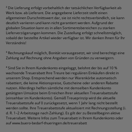
²
Die Lieferung erfolgt vorbehaltlich der tatsächlichen Verfügbarkeit ab
Werk bzw. ab Lieferant. Die angegebene Lieferzeit stellt einen
allgemeinen Durschnittswert dar, sie ist nicht rechtsverbindlich, sie kann
deutlich variieren und kann nicht garantiert werden. Aufgrund der
globalen Situation kann es in allen Sortimentsbereichen zu starken
Lieferverzögerungen kommen. Die Zustellung erfolgt schnellstmöglich,
sobald der bestellte Artikel wieder verfügbar ist. Wir danken Ihnen für Ihr
Verständnis!
³
Rechnungskauf möglich, Bonität vorausgesetzt, wir sind berechtigt eine
Zahlung auf Rechnung ohne Angaben von Gründen zu verweigern.
⁴
Sind Sie in Ihrem Kundenkonto eingeloggt, belohnt der bis auf 10 %
wachsende Treuerabatt Ihre Treure bei regulären Einkäufen direkt in
unserem Shop. Entsprechend werden nur Warenkörbe automatisch
rabattiert, die keine Aktionspreise, Gutscheine oder anderen Rabatte
nutzen. Allerdings helfen sämtliche mit demselben Kundenkonto
getätigten Umsätze beim Erreichen Ihrer aktuellen Treuerabattstufe
(einsehbar im Kundenkonto). Gemäß Treueprinzip wird die aktuelle
Treuerabattstufe auf 0 zurückgesetzt, wenn 1 Jahr lang nicht bestellt
werden sollte. Ihre Treuerabattstufe aktualisiert mit Rechnungsstellung (i.
d. R. 1–2 Arbeitstage nach Zahlung). Es gilt der zu Bestellbeginn aktive
Treuerabatt. Weitere Infos zum Treuerabatt in Ihrem Kundenkonto oder
auf
www.buero-bedarf-thueringen.de/treuerabatt