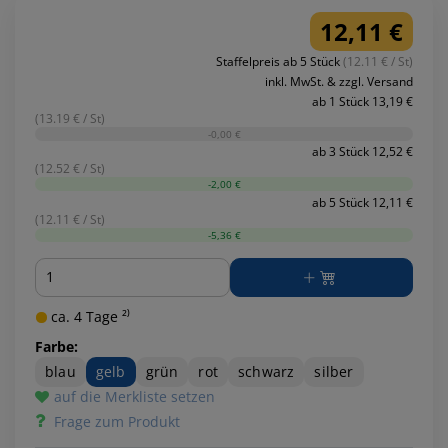
12,11 €
Staffelpreis ab 5 Stück
(12.11 € / St)
inkl. MwSt. & zzgl. Versand
ab 1 Stück 13,19 €
(13.19 € / St)
-0,00 €
ab 3 Stück 12,52 €
(12.52 € / St)
-2,00 €
ab 5 Stück 12,11 €
(12.11 € / St)
-5,36 €
Menge
ca. 4 Tage ²⁾
Farbe:
blau
gelb
grün
rot
schwarz
silber
auf die Merkliste setzen
Frage zum Produkt