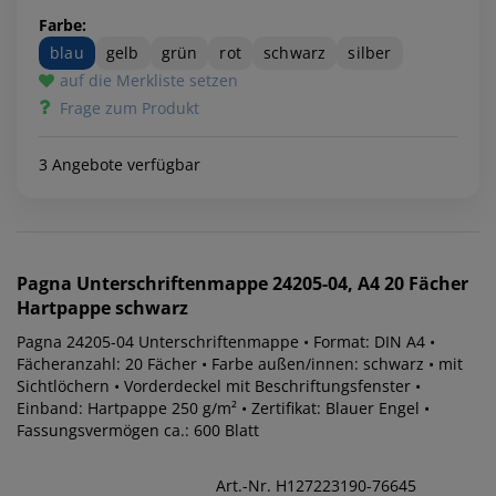
Farbe:
blau
gelb
grün
rot
schwarz
silber
auf die Merkliste setzen
Frage zum Produkt
3 Angebote verfügbar
Pagna
Unterschriftenmappe 24205-04, A4 20 Fächer
Hartpappe schwarz
Pagna 24205-04 Unterschriftenmappe • Format: DIN A4 •
Fächeranzahl: 20 Fächer • Farbe außen/innen: schwarz • mit
Sichtlöchern • Vorderdeckel mit Beschriftungsfenster •
Einband: Hartpappe 250 g/m² • Zertifikat: Blauer Engel •
Fassungsvermögen ca.: 600 Blatt
Art.-Nr. H127223190-76645