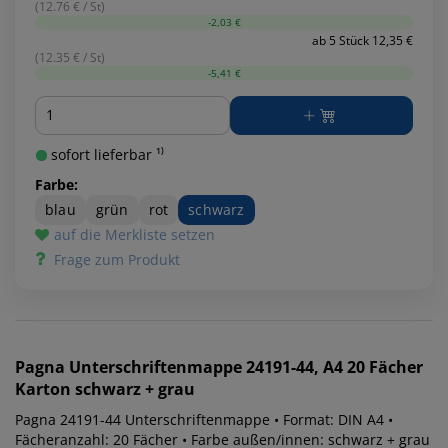
(12.76 € / St)
-2,03 €
ab 5 Stück 12,35 €
(12.35 € / St)
-5,41 €
Menge
sofort lieferbar ¹⁾
Farbe:
blau
grün
rot
schwarz
auf die Merkliste setzen
Frage zum Produkt
Pagna
Unterschriftenmappe 24191-44, A4 20 Fächer
Karton schwarz + grau
Pagna 24191-44 Unterschriftenmappe • Format: DIN A4 •
Fächeranzahl: 20 Fächer • Farbe außen/innen: schwarz + grau