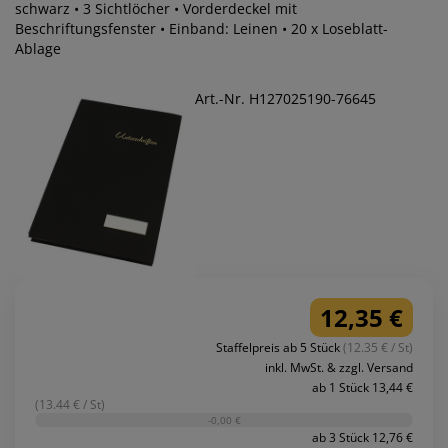
schwarz • 3 Sichtlöcher • Vorderdeckel mit
Beschriftungsfenster • Einband: Leinen • 20 x Loseblatt-
Ablage
Art.-Nr. H127025190-76645
12,35 €
Staffelpreis ab 5 Stück
(12.35 € / St)
inkl. MwSt. & zzgl. Versand
ab 1 Stück 13,44 €
(13.44 € / St)
-0,00 €
ab 3 Stück 12,76 €