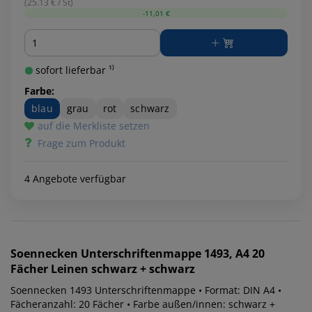
(25.13 € / St)
-11,01 €
Menge
sofort lieferbar ¹⁾
Farbe:
blau
grau
rot
schwarz
auf die Merkliste setzen
Frage zum Produkt
4 Angebote verfügbar
Soennecken
Unterschriftenmappe 1493, A4 20
Fächer Leinen schwarz + schwarz
Soennecken 1493 Unterschriftenmappe • Format: DIN A4 •
Fächeranzahl: 20 Fächer • Farbe außen/innen: schwarz +