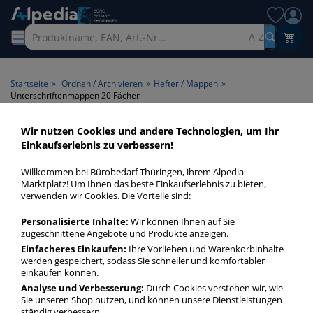
A-Z
Startseite
»
Ordnen / Archivieren
»
Hefter / Mappen
»
Unterschriftenmappen 20 Fächer
Wir nutzen Cookies und andere Technologien, um Ihr
Unterschriftenmappen 20
Einkaufserlebnis zu verbessern!
Fächer > Fächeranzahl 20
Willkommen bei Bürobedarf Thüringen, ihrem Alpedia
Fächer
Marktplatz! Um Ihnen das beste Einkaufserlebnis zu bieten,
verwenden wir Cookies. Die Vorteile sind:
Unterschriftenmappen 20 Fächer in bester Qualität zum
Personalisierte Inhalte:
Wir können Ihnen auf Sie
günstigen Preis. Finden Sie schnell Unterschriftenmappen 20
zugeschnittene Angebote und Produkte anzeigen.
Fächer mit unserer Filter-Funktion.
Einfacheres Einkaufen:
Ihre Vorlieben und Warenkorbinhalte
werden gespeichert, sodass Sie schneller und komfortabler
einkaufen können.
Unterschriftenmappen 20 Fächer
Analyse und Verbesserung:
Durch Cookies verstehen wir, wie
Sie unseren Shop nutzen, und können unsere Dienstleistungen
mehr Infos zur Kategorie
ständig verbessern.