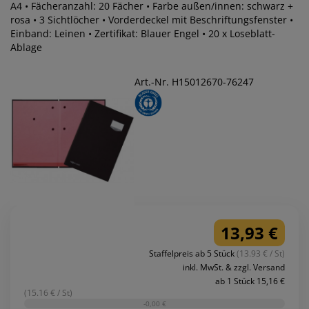
A4 • Fächeranzahl: 20 Fächer • Farbe außen/innen: schwarz +
rosa • 3 Sichtlöcher • Vorderdeckel mit Beschriftungsfenster •
Einband: Leinen • Zertifikat: Blauer Engel • 20 x Loseblatt-
Ablage
Art.-Nr. H15012670-76247
13,93 €
Staffelpreis ab 5 Stück
(13.93 € / St)
inkl. MwSt. & zzgl. Versand
ab 1 Stück 15,16 €
(15.16 € / St)
-0,00 €