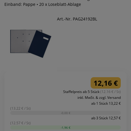
Einband: Pappe • 20 x Loseblatt-Ablage
Art.-Nr. PAG24192BL
12,16 €
Staffelpreis ab 5 Stück
(12.16 € / St)
inkl. MwSt. & zzgl. Versand
ab 1 Stück 13,22 €
(13.22 € / St)
-0,00 €
ab 3 Stück 12,57 €
(12.57 € / St)
-1,96 €