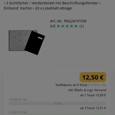
• 3 Sichtlöcher • Vorderdeckel mit Beschriftungsfenster •
Einband: Karton • 20 x Loseblatt-Ablage
Art.-Nr. PAG24191SW
5/5
(1)
12,50 €
Staffelpreis ab 5 Stück
(12.50 € / St)
inkl. MwSt. & zzgl. Versand
ab 1 Stück 13,60 €
(13.60 € / St)
-0,00 €
ab 3 Stück 12,91 €
(12.91 € / St)