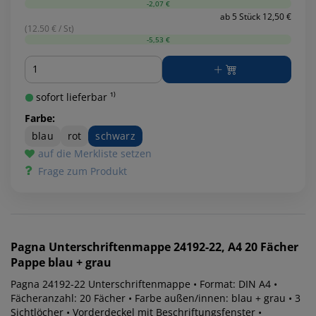
-2,07 €
ab 5 Stück 12,50 €
(12.50 € / St)
-5,53 €
Menge
sofort lieferbar ¹⁾
Farbe:
blau
rot
schwarz
auf die Merkliste setzen
Frage zum Produkt
Pagna
Unterschriftenmappe 24192-22, A4 20 Fächer
Pappe blau + grau
Pagna 24192-22 Unterschriftenmappe • Format: DIN A4 •
Fächeranzahl: 20 Fächer • Farbe außen/innen: blau + grau • 3
Sichtlöcher • Vorderdeckel mit Beschriftungsfenster •