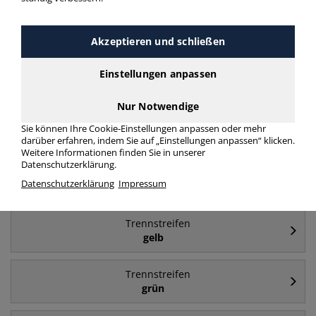
Häufig gesucht
Akzeptieren und schließen
Trennstreifen
Einstellungen anpassen
blau
Nur Notwendige
Trennstreifen
Sie können Ihre Cookie-Einstellungen anpassen oder mehr
Kunststoff
darüber erfahren, indem Sie auf „Einstellungen anpassen“ klicken.
Weitere Informationen finden Sie in unserer
Datenschutzerklärung.
Trennstreifen
Datenschutzerklärung
Impressum
24x10,5cm
Trennstreifen
gelb
Trennstreifen
grün