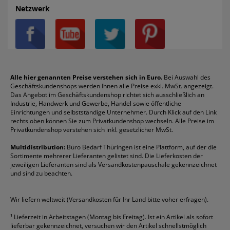
AGB
Batterien
Alco
Heftgeräte
Landré
Rückenschilder
Netzwerk
Datenschutz
Bleistifte
Avery/Zweckform
Heftstreifen
Leitz
Radiergummis
Privatsphäre-Einstellungen
Blöcke
Bic
Kaffee
Läufer
Schnellhefter
Über uns
Boardmarker
Canon
Klebeband
Melitta
Sichthüllen
Impressum
Briefablagen
Color Copy
Klebestifte
Navigator
Stehsammler
Reklamation / Retouren
Briefumschläge
Durable
Klemmmappen
Pentel
Taschenrechner
Alle hier genannten Preise verstehen sich in Euro.
Bei Auswahl des
Geschäftskundenshops werden Ihnen alle Preise exkl. MwSt. angezeigt.
Vertrag widerrufen (Privatkunden)
Druckerpatronen
DYMO
Kopierpapier
Pelikan
Textmarker
Das Angebot im Geschäftskundenshop richtet sich ausschließlich an
Rabatte & Aktionen
Etiketten
Edding
Korrekturmittel
Pilot
Tintenroller
Industrie, Handwerk und Gewerbe, Handel sowie öffentliche
Einrichtungen und selbstständige Unternehmer. Durch Klick auf den Link
Fineliner
Esselte
Kugelschreiber
Pritt
Tintenpatronen
rechts oben können Sie zum Privatkundenshop wechseln. Alle Preise im
Folienschreiber
Faber-Castell
Mappen
Schneider
Toilettenpapier
Privatkundenshop verstehen sich inkl. gesetzlicher MwSt.
Formulare
Fellowes
Ordner
Stabilo
Toner
Multidistribution:
Büro Bedarf Thüringen ist eine Plattform, auf der die
Sortimente mehrerer Lieferanten gelistet sind. Die Lieferkosten der
Gelschreiber
Franken
Packband
Staedtler
Versandmaterial
jeweiligen Lieferanten sind als Versandkostenpauschale gekennzeichnet
Geschäftsbücher
Fripa
Permanentmarker
Tesa
Versandtaschen
und sind zu beachten.
HAN
Tipp-Ex
HP
alle Marken anzeigen
Wir liefern weltweit (Versandkosten für Ihr Land bitte voher erfragen).
¹
Lieferzeit in Arbeitstagen (Montag bis Freitag). Ist ein Artikel als sofort
lieferbar gekennzeichnet, versuchen wir den Artikel schnellstmöglich