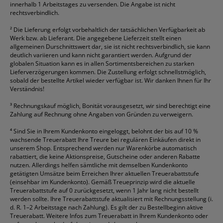
innerhalb 1 Arbeitstages zu versenden. Die Angabe ist nicht
rechtsverbindlich.
²
Die Lieferung erfolgt vorbehaltlich der tatsächlichen Verfügbarkeit ab
Werk bzw. ab Lieferant. Die angegebene Lieferzeit stellt einen
allgemeinen Durschnittswert dar, sie ist nicht rechtsverbindlich, sie kann
deutlich variieren und kann nicht garantiert werden. Aufgrund der
globalen Situation kann es in allen Sortimentsbereichen zu starken
Lieferverzögerungen kommen. Die Zustellung erfolgt schnellstmöglich,
sobald der bestellte Artikel wieder verfügbar ist. Wir danken Ihnen für Ihr
Verständnis!
³
Rechnungskauf möglich, Bonität vorausgesetzt, wir sind berechtigt eine
Zahlung auf Rechnung ohne Angaben von Gründen zu verweigern.
⁴
Sind Sie in Ihrem Kundenkonto eingeloggt, belohnt der bis auf 10 %
wachsende Treuerabatt Ihre Treure bei regulären Einkäufen direkt in
unserem Shop. Entsprechend werden nur Warenkörbe automatisch
rabattiert, die keine Aktionspreise, Gutscheine oder anderen Rabatte
nutzen. Allerdings helfen sämtliche mit demselben Kundenkonto
getätigten Umsätze beim Erreichen Ihrer aktuellen Treuerabattstufe
(einsehbar im Kundenkonto). Gemäß Treueprinzip wird die aktuelle
Treuerabattstufe auf 0 zurückgesetzt, wenn 1 Jahr lang nicht bestellt
werden sollte. Ihre Treuerabattstufe aktualisiert mit Rechnungsstellung (i.
d. R. 1–2 Arbeitstage nach Zahlung). Es gilt der zu Bestellbeginn aktive
Treuerabatt. Weitere Infos zum Treuerabatt in Ihrem Kundenkonto oder