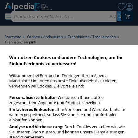
A-Z
Startseite
»
Ordnen / Archivieren
»
Trennblätter / Trennstreifen
»
Trennstreifen pink
Wir nutzen Cookies und andere Technologien, um Ihr
Trennstreifen pink > Farbe
Einkaufserlebnis zu verbessern!
pink
Willkommen bei Bürobedarf Thüringen, ihrem Alpedia
Marktplatz! Um Ihnen das beste Einkaufserlebnis zu bieten,
Trennstreifen pink in bester Qualität zum günstigen Preis.
verwenden wir Cookies. Die Vorteile sind:
Finden Sie schnell Trennstreifen pink mit unserer Filter-
Personalisierte Inhalte:
Wir können Ihnen auf Sie
Funktion.
zugeschnittene Angebote und Produkte anzeigen.
Einfacheres Einkaufen:
Ihre Vorlieben und Warenkorbinhalte
werden gespeichert, sodass Sie schneller und komfortabler
Trennstreifen pink
einkaufen können.
mehr Infos zur Kategorie
Analyse und Verbesserung:
Durch Cookies verstehen wir, wie
Sie unseren Shop nutzen, und können unsere Dienstleistungen
ständig verbessern.