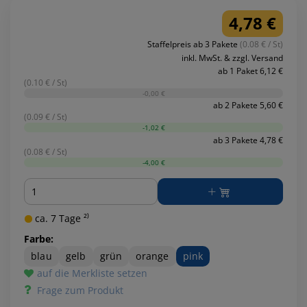
4,78 €
Staffelpreis ab 3 Pakete
(0.08 € / St)
inkl. MwSt. & zzgl. Versand
ab 1 Paket 6,12 €
(0.10 € / St)
-0,00 €
ab 2 Pakete 5,60 €
(0.09 € / St)
-1,02 €
ab 3 Pakete 4,78 €
(0.08 € / St)
-4,00 €
Menge
ca. 7 Tage ²⁾
Farbe:
blau
gelb
grün
orange
pink
auf die Merkliste setzen
Frage zum Produkt