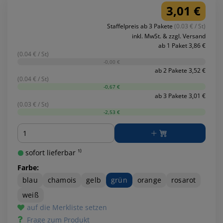
3,01 €
Staffelpreis ab 3 Pakete
(0.03 € / St)
inkl. MwSt. & zzgl. Versand
ab 1 Paket 3,86 €
(0.04 € / St)
-0,00 €
ab 2 Pakete 3,52 €
(0.04 € / St)
-0,67 €
ab 3 Pakete 3,01 €
(0.03 € / St)
-2,53 €
Menge
sofort lieferbar ¹⁾
Farbe:
blau
chamois
gelb
grün
orange
rosarot
weiß
auf die Merkliste setzen
Frage zum Produkt