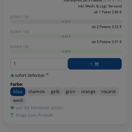
Staffelpreis ab 3 Pakete
(0.03 € / St)
inkl. MwSt. & zzgl. Versand
ab 1 Paket 3,86 €
(0.04 € / St)
-0,00 €
ab 2 Pakete 3,52 €
(0.04 € / St)
-0,67 €
ab 3 Pakete 3,01 €
(0.03 € / St)
-2,53 €
Menge
sofort lieferbar ¹⁾
Farbe:
blau
chamois
gelb
grün
orange
rosarot
weiß
auf die Merkliste setzen
Frage zum Produkt