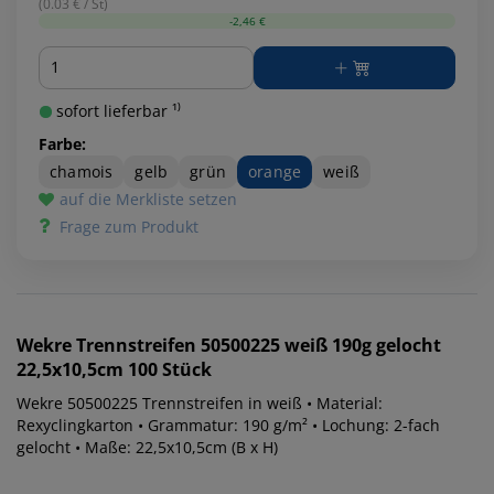
(0.03 € / St)
-2,46 €
Menge
sofort lieferbar ¹⁾
Farbe:
chamois
gelb
grün
orange
weiß
auf die Merkliste setzen
Frage zum Produkt
Wekre
Trennstreifen 50500225 weiß 190g gelocht
22,5x10,5cm 100 Stück
Wekre 50500225 Trennstreifen in weiß • Material:
Rexyclingkarton • Grammatur: 190 g/m² • Lochung: 2-fach
gelocht • Maße: 22,5x10,5cm (B x H)