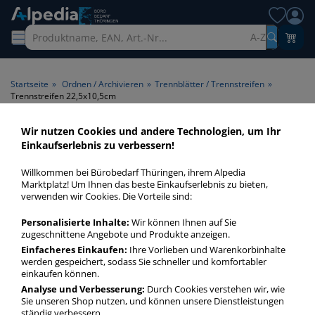
A-Z
Startseite
»
Ordnen / Archivieren
»
Trennblätter / Trennstreifen
»
Trennstreifen 22,5x10,5cm
Wir nutzen Cookies und andere Technologien, um Ihr
Trennstreifen 22,5x10,5cm >
Einkaufserlebnis zu verbessern!
Format 22,5x10,5cm
Willkommen bei Bürobedarf Thüringen, ihrem Alpedia
Marktplatz! Um Ihnen das beste Einkaufserlebnis zu bieten,
Trennstreifen 22,5x10,5cm in bester Qualität zum günstigen
verwenden wir Cookies. Die Vorteile sind:
Preis. Finden Sie schnell Trennstreifen 22,5x10,5cm mit
Personalisierte Inhalte:
Wir können Ihnen auf Sie
unserer Filter-Funktion.
zugeschnittene Angebote und Produkte anzeigen.
Einfacheres Einkaufen:
Ihre Vorlieben und Warenkorbinhalte
werden gespeichert, sodass Sie schneller und komfortabler
Trennstreifen 22,5x10,5cm
einkaufen können.
mehr Infos zur Kategorie
Analyse und Verbesserung:
Durch Cookies verstehen wir, wie
Sie unseren Shop nutzen, und können unsere Dienstleistungen
ständig verbessern.