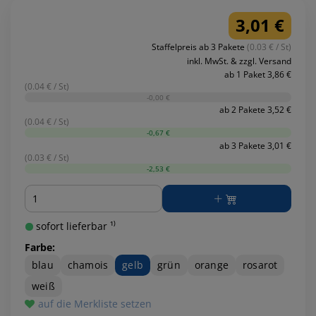
3,01 €
Staffelpreis ab 3 Pakete
(0.03 € / St)
inkl. MwSt. & zzgl. Versand
ab 1 Paket 3,86 €
(0.04 € / St)
-0,00 €
ab 2 Pakete 3,52 €
(0.04 € / St)
-0,67 €
ab 3 Pakete 3,01 €
(0.03 € / St)
-2,53 €
Menge
sofort lieferbar ¹⁾
Farbe:
blau
chamois
gelb
grün
orange
rosarot
weiß
auf die Merkliste setzen