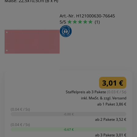
Maße: 22,5x10,5cm (B x H)
Art.-Nr. H121000630-76645
5/5
(1)
3,01 €
Staffelpreis ab 3 Pakete
(0.03 € / St)
inkl. MwSt. & zzgl. Versand
ab 1 Paket 3,86 €
(0.04 € / St)
-0,00 €
ab 2 Pakete 3,52 €
(0.04 € / St)
-0,67 €
ab 3 Pakete 3,01 €