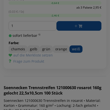
-0,64 €
ab 3 Pakete 2,95 €
(0.03 € / St)
-2,46 €
Menge
sofort lieferbar ¹⁾
Farbe:
chamois
gelb
grün
orange
weiß
auf die Merkliste setzen
Frage zum Produkt
Soennecken
Trennstreifen 121000630 rosarot 160g
gelocht 22,5x10,5cm 100 Stück
Soennecken 121000630 Trennstreifen in rosarot • Material:
Karton • Grammatur: 160 g/m² • Lochung: 2-fach gelocht •