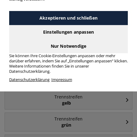
Häufig gesucht
Akzeptieren und schließen
Trennstreifen
Einstellungen anpassen
blau
Nur Notwendige
Trennstreifen
Sie können Ihre Cookie-Einstellungen anpassen oder mehr
Kunststoff
darüber erfahren, indem Sie auf „Einstellungen anpassen“ klicken.
Weitere Informationen finden Sie in unserer
Datenschutzerklärung.
Trennstreifen
Datenschutzerklärung
Impressum
24x10,5cm
Trennstreifen
gelb
Trennstreifen
grün