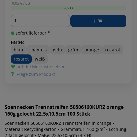
(0.03 € / St)
-2,53 €
Menge
sofort lieferbar ¹⁾
Farbe:
blau
chamois
gelb
grün
orange
rosarot
rosarot
weiß
auf die Merkliste setzen
Frage zum Produkt
Soennecken
Trennstreifen 50506160KURZ orange
160g gelocht 22,5x10,5cm 100 Stück
Soennecken 50506160KURZ Trennstreifen in orange •
Material: Recyclingkarton • Grammatur: 160 g/m² • Lochung:
2-fach gelocht • Maße: 22,5x10,5cm (B x H)