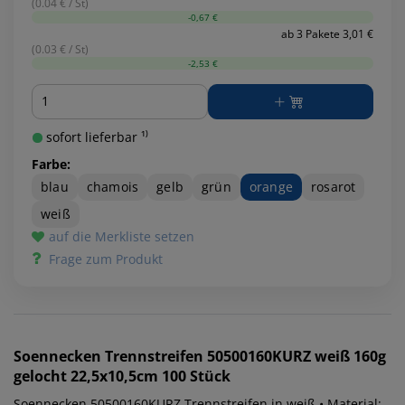
(0.04 € / St)
-0,67 €
ab 3 Pakete 3,01 €
(0.03 € / St)
-2,53 €
Menge
sofort lieferbar ¹⁾
Farbe:
blau
chamois
gelb
grün
orange
rosarot
weiß
auf die Merkliste setzen
Frage zum Produkt
Soennecken
Trennstreifen 50500160KURZ weiß 160g
gelocht 22,5x10,5cm 100 Stück
Soennecken 50500160KURZ Trennstreifen in weiß • Material: