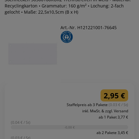
Recyclingkarton • Grammatur: 160 g/m² • Lochung: 2-fach
gelocht • Maße: 22,5x10,5cm (B x H)
Art.-Nr. H121221001-76645
2,95 €
Staffelpreis ab 3 Pakete
(0.03 € / St)
inkl. MwSt. & zzgl. Versand
ab 1 Paket 3,77 €
(0.04 € / St)
-0,00 €
ab 2 Pakete 3,45 €
(0.03 € / St)