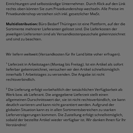
Einrichtungen und selbstständige Unternehmer. Durch Klick auf den Link
Fineliner
Esselte
Kugelschreiber
Pritt
Tintenpatronen
rechts oben können Sie zum Privatkundenshop wechseln. Alle Preise im
Folienschreiber
Faber-Castell
Mappen
Schneider
Toilettenpapier
Privatkundenshop verstehen sich inkl. gesetzlicher MwSt.
Formulare
Fellowes
Ordner
Stabilo
Toner
Multidistribution:
Büro Bedarf Thüringen ist eine Plattform, auf der die
Sortimente mehrerer Lieferanten gelistet sind. Die Lieferkosten der
Gelschreiber
Franken
Packband
Staedtler
Versandmaterial
jeweiligen Lieferanten sind als Versandkostenpauschale gekennzeichnet
Geschäftsbücher
Fripa
Permanentmarker
Tesa
Versandtaschen
und sind zu beachten.
HAN
Tipp-Ex
HP
alle Marken anzeigen
Wir liefern weltweit (Versandkosten für Ihr Land bitte voher erfragen).
¹
Lieferzeit in Arbeitstagen (Montag bis Freitag). Ist ein Artikel als sofort
lieferbar gekennzeichnet, versuchen wir den Artikel schnellstmöglich
innerhalb 1 Arbeitstages zu versenden. Die Angabe ist nicht
rechtsverbindlich.
²
Die Lieferung erfolgt vorbehaltlich der tatsächlichen Verfügbarkeit ab
Werk bzw. ab Lieferant. Die angegebene Lieferzeit stellt einen
allgemeinen Durschnittswert dar, sie ist nicht rechtsverbindlich, sie kann
deutlich variieren und kann nicht garantiert werden. Aufgrund der
globalen Situation kann es in allen Sortimentsbereichen zu starken
Lieferverzögerungen kommen. Die Zustellung erfolgt schnellstmöglich,
sobald der bestellte Artikel wieder verfügbar ist. Wir danken Ihnen für Ihr
Verständnis!