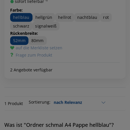
sofort lieferbar ¹⁾
Farbe:
hellblau
hellgrün
hellrot
nachtblau
rot
schwarz
signalweiß
Rückenbreite:
52mm
80mm
auf die Merkliste setzen
Frage zum Produkt
2 Angebote verfügbar
Sortierung:
1 Produkt
Was ist "Ordner schmal A4 Pappe hellblau"?