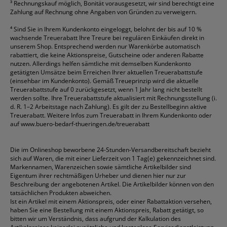
³
Rechnungskauf möglich, Bonität vorausgesetzt, wir sind berechtigt eine
Zahlung auf Rechnung ohne Angaben von Gründen zu verweigern.
⁴
Sind Sie in Ihrem Kundenkonto eingeloggt, belohnt der bis auf 10 %
wachsende Treuerabatt Ihre Treure bei regulären Einkäufen direkt in
unserem Shop. Entsprechend werden nur Warenkörbe automatisch
rabattiert, die keine Aktionspreise, Gutscheine oder anderen Rabatte
nutzen. Allerdings helfen sämtliche mit demselben Kundenkonto
getätigten Umsätze beim Erreichen Ihrer aktuellen Treuerabattstufe
(einsehbar im Kundenkonto). Gemäß Treueprinzip wird die aktuelle
Treuerabattstufe auf 0 zurückgesetzt, wenn 1 Jahr lang nicht bestellt
werden sollte. Ihre Treuerabattstufe aktualisiert mit Rechnungsstellung (i.
d. R. 1–2 Arbeitstage nach Zahlung). Es gilt der zu Bestellbeginn aktive
Treuerabatt. Weitere Infos zum Treuerabatt in Ihrem Kundenkonto oder
auf
www.buero-bedarf-thueringen.de/treuerabatt
Die im Onlineshop beworbene 24-Stunden-Versandbereitschaft bezieht
sich auf Waren, die mit einer Lieferzeit von 1 Tag(e) gekennzeichnet sind.
Markennamen, Warenzeichen sowie sämtliche Artikelbilder sind
Eigentum ihrer rechtmäßigen Urheber und dienen hier nur zur
Beschreibung der angebotenen Artikel. Die Artikelbilder können von den
tatsächlichen Produkten abweichen.
Ist ein Artikel mit einem Aktionspreis, oder einer Rabattaktion versehen,
haben Sie eine Bestellung mit einem Aktionspreis, Rabatt getätigt, so
bitten wir um Verständnis, dass aufgrund der Kalkulation des