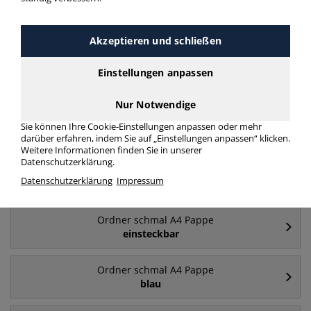
Häufig gesucht
Akzeptieren und schließen
Ordner schmal A4 Pappe
Einstellungen anpassen
50mm
Nur Notwendige
Ordner schmal A4 Pappe
Sie können Ihre Cookie-Einstellungen anpassen oder mehr
schwarz
darüber erfahren, indem Sie auf „Einstellungen anpassen“ klicken.
Weitere Informationen finden Sie in unserer
Datenschutzerklärung.
Ordner schmal A4 Pappe
Datenschutzerklärung
Impressum
weiß
Ordner schmal A4 Pappe
einsteckbar
Ordner schmal A4 Pappe
blau