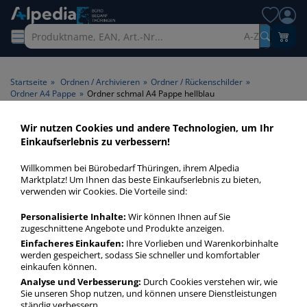
A-Z
Startseite
»
Ordnen / Archivieren
»
Ordner / Rückenschilder
»
Ordner A4 Pappe
»
Ordner schmal A4 Pappe hellblau
Wir nutzen Cookies und andere Technologien, um Ihr
Ordner schmal A4 Pappe
Einkaufserlebnis zu verbessern!
hellblau > Farbe hellblau
Willkommen bei Bürobedarf Thüringen, ihrem Alpedia
Marktplatz! Um Ihnen das beste Einkaufserlebnis zu bieten,
Ordner schmal A4 Pappe hellblau in bester Qualität zum
verwenden wir Cookies. Die Vorteile sind:
günstigen Preis. Finden Sie schnell Ordner schmal A4 Pappe
Personalisierte Inhalte:
Wir können Ihnen auf Sie
hellblau mit unserer Filter-Funktion.
zugeschnittene Angebote und Produkte anzeigen.
Einfacheres Einkaufen:
Ihre Vorlieben und Warenkorbinhalte
werden gespeichert, sodass Sie schneller und komfortabler
Ordner schmal A4 Pappe hellblau
einkaufen können.
mehr Infos zur Kategorie
Analyse und Verbesserung:
Durch Cookies verstehen wir, wie
Sie unseren Shop nutzen, und können unsere Dienstleistungen
ständig verbessern.