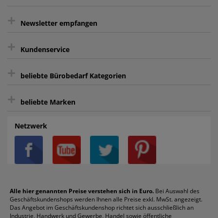
+
gratis Lieferung ab 150 € Warenwert
Newsletter empfangen
Kauf auf Rechnung³
+
Keine unerwünschte Werbung
Kundenservice
sicher Shoppen durch SSL
+
Bewertungs-Community
Sie können sich zu jeder Zeit abmelden.
Kontakt
beliebte Bürobedarf Kategorien
intelligentes Kundenkonto
Bürobedarf-Ratgeber
+
FAQ
Aktenvernichter
Haftnotizen
Prospekthüllen
beliebte Marken
Auftragspauschale
Archivboxen
Hängeregistratur
Registraturen
AGB
Batterien
Alco
Heftgeräte
Landré
Rückenschilder
Netzwerk
Datenschutz
Bleistifte
Avery/Zweckform
Heftstreifen
Leitz
Radiergummis
Privatsphäre-Einstellungen
Blöcke
Bic
Kaffee
Läufer
Schnellhefter
Über uns
Boardmarker
Canon
Klebeband
Melitta
Sichthüllen
Impressum
Briefablagen
Color Copy
Klebestifte
Navigator
Stehsammler
Reklamation / Retouren
Briefumschläge
Durable
Klemmmappen
Pentel
Taschenrechner
Alle hier genannten Preise verstehen sich in Euro.
Bei Auswahl des
Geschäftskundenshops werden Ihnen alle Preise exkl. MwSt. angezeigt.
Vertrag widerrufen (Privatkunden)
Druckerpatronen
DYMO
Kopierpapier
Pelikan
Textmarker
Das Angebot im Geschäftskundenshop richtet sich ausschließlich an
Rabatte & Aktionen
Etiketten
Edding
Korrekturmittel
Pilot
Tintenroller
Industrie, Handwerk und Gewerbe, Handel sowie öffentliche