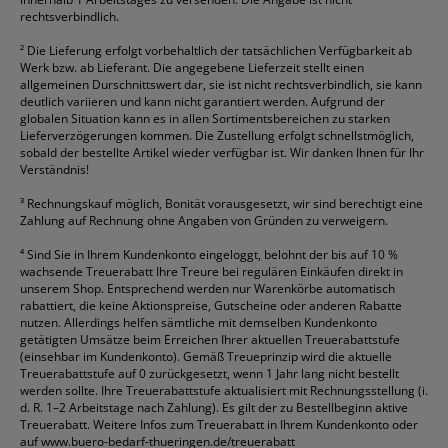
rechtsverbindlich.
²
Die Lieferung erfolgt vorbehaltlich der tatsächlichen Verfügbarkeit ab
Werk bzw. ab Lieferant. Die angegebene Lieferzeit stellt einen
allgemeinen Durschnittswert dar, sie ist nicht rechtsverbindlich, sie kann
deutlich variieren und kann nicht garantiert werden. Aufgrund der
globalen Situation kann es in allen Sortimentsbereichen zu starken
Lieferverzögerungen kommen. Die Zustellung erfolgt schnellstmöglich,
sobald der bestellte Artikel wieder verfügbar ist. Wir danken Ihnen für Ihr
Verständnis!
³
Rechnungskauf möglich, Bonität vorausgesetzt, wir sind berechtigt eine
Zahlung auf Rechnung ohne Angaben von Gründen zu verweigern.
⁴
Sind Sie in Ihrem Kundenkonto eingeloggt, belohnt der bis auf 10 %
wachsende Treuerabatt Ihre Treure bei regulären Einkäufen direkt in
unserem Shop. Entsprechend werden nur Warenkörbe automatisch
rabattiert, die keine Aktionspreise, Gutscheine oder anderen Rabatte
nutzen. Allerdings helfen sämtliche mit demselben Kundenkonto
getätigten Umsätze beim Erreichen Ihrer aktuellen Treuerabattstufe
(einsehbar im Kundenkonto). Gemäß Treueprinzip wird die aktuelle
Treuerabattstufe auf 0 zurückgesetzt, wenn 1 Jahr lang nicht bestellt
werden sollte. Ihre Treuerabattstufe aktualisiert mit Rechnungsstellung (i.
d. R. 1–2 Arbeitstage nach Zahlung). Es gilt der zu Bestellbeginn aktive
Treuerabatt. Weitere Infos zum Treuerabatt in Ihrem Kundenkonto oder
auf
www.buero-bedarf-thueringen.de/treuerabatt