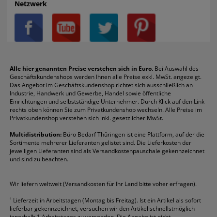
AGB
Batterien
Alco
Heftgeräte
Landré
Rückenschilder
Netzwerk
Datenschutz
Bleistifte
Avery/Zweckform
Heftstreifen
Leitz
Radiergummis
Privatsphäre-Einstellungen
Blöcke
Bic
Kaffee
Läufer
Schnellhefter
Über uns
Boardmarker
Canon
Klebeband
Melitta
Sichthüllen
Impressum
Briefablagen
Color Copy
Klebestifte
Navigator
Stehsammler
Reklamation / Retouren
Briefumschläge
Durable
Klemmmappen
Pentel
Taschenrechner
Alle hier genannten Preise verstehen sich in Euro.
Bei Auswahl des
Geschäftskundenshops werden Ihnen alle Preise exkl. MwSt. angezeigt.
Vertrag widerrufen (Privatkunden)
Druckerpatronen
DYMO
Kopierpapier
Pelikan
Textmarker
Das Angebot im Geschäftskundenshop richtet sich ausschließlich an
Rabatte & Aktionen
Etiketten
Edding
Korrekturmittel
Pilot
Tintenroller
Industrie, Handwerk und Gewerbe, Handel sowie öffentliche
Einrichtungen und selbstständige Unternehmer. Durch Klick auf den Link
Fineliner
Esselte
Kugelschreiber
Pritt
Tintenpatronen
rechts oben können Sie zum Privatkundenshop wechseln. Alle Preise im
Folienschreiber
Faber-Castell
Mappen
Schneider
Toilettenpapier
Privatkundenshop verstehen sich inkl. gesetzlicher MwSt.
Formulare
Fellowes
Ordner
Stabilo
Toner
Multidistribution:
Büro Bedarf Thüringen ist eine Plattform, auf der die
Sortimente mehrerer Lieferanten gelistet sind. Die Lieferkosten der
Gelschreiber
Franken
Packband
Staedtler
Versandmaterial
jeweiligen Lieferanten sind als Versandkostenpauschale gekennzeichnet
Geschäftsbücher
Fripa
Permanentmarker
Tesa
Versandtaschen
und sind zu beachten.
HAN
Tipp-Ex
HP
alle Marken anzeigen
Wir liefern weltweit (Versandkosten für Ihr Land bitte voher erfragen).
¹
Lieferzeit in Arbeitstagen (Montag bis Freitag). Ist ein Artikel als sofort
lieferbar gekennzeichnet, versuchen wir den Artikel schnellstmöglich
innerhalb 1 Arbeitstages zu versenden. Die Angabe ist nicht