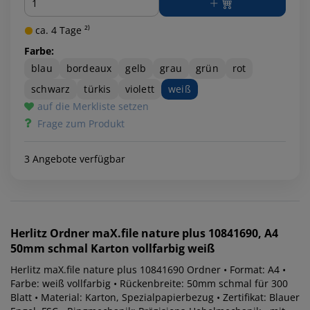
ca. 4 Tage ²⁾
Farbe:
blau
bordeaux
gelb
grau
grün
rot
schwarz
türkis
violett
weiß
auf die Merkliste setzen
Frage zum Produkt
3 Angebote verfügbar
Herlitz
Ordner maX.file nature plus 10841690, A4
50mm schmal Karton vollfarbig weiß
Herlitz maX.file nature plus 10841690 Ordner • Format: A4 •
Farbe: weiß vollfarbig • Rückenbreite: 50mm schmal für 300
Blatt • Material: Karton, Spezialpapierbezug • Zertifikat: Blauer