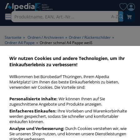
A-Z
Startseite
»
Ordnen / Archivieren
»
Ordner / Rückenschilder
»
Ordner A4 Pappe
»
Ordner schmal A4 Pappe weiß
Wir nutzen Cookies und andere Technologien, um Ihr
Ordner schmal A4 Pappe weiß
Einkaufserlebnis zu verbessern!
> Farbe weiß
Willkommen bei Bürobedarf Thüringen, ihrem Alpedia
Marktplatz! Um Ihnen das beste Einkaufserlebnis zu bieten,
Ordner schmal A4 Pappe weiß in bester Qualität zum
verwenden wir Cookies. Die Vorteile sind:
günstigen Preis. Finden Sie schnell Ordner schmal A4 Pappe
Personalisierte Inhalte:
Wir können Ihnen auf Sie
weiß mit unserer Filter-Funktion.
zugeschnittene Angebote und Produkte anzeigen.
Einfacheres Einkaufen:
Ihre Vorlieben und Warenkorbinhalte
werden gespeichert, sodass Sie schneller und komfortabler
Ordner schmal A4 Pappe weiß
einkaufen können.
mehr Infos zur Kategorie
Analyse und Verbesserung:
Durch Cookies verstehen wir, wie
Sie unseren Shop nutzen, und können unsere Dienstleistungen
ständig verbessern.