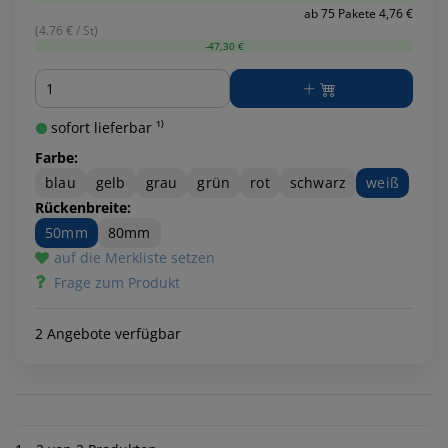
ab 75 Pakete 4,76 €
(4.76 € / St)
-47,30 €
Menge
sofort lieferbar ¹⁾
Farbe:
blau
gelb
grau
grün
rot
schwarz
weiß
Rückenbreite:
50mm
80mm
auf die Merkliste setzen
Frage zum Produkt
2 Angebote verfügbar