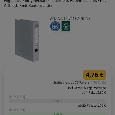
Engel, FSC • Ringmechanik: Präzisions-Hebelmechanik • mit
Griffloch • mit Kantenschutz
Art.-Nr. H474197-76138
4,76 €
Staffelpreis ab 75 Pakete
(4.76 € / St)
inkl. MwSt. & zzgl. Versand
ab 1 Paket 5,39 €
(5.39 € / St)
-0,00 €
ab 25 Pakete 5,06 €
(5.06 € / St)
-8,33 €