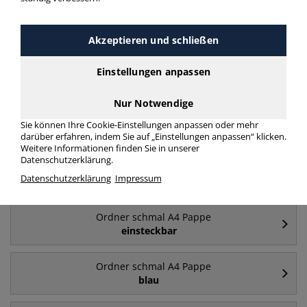
Häufig gesucht
Akzeptieren und schließen
Ordner schmal A4 Pappe
Einstellungen anpassen
50mm
Nur Notwendige
Ordner schmal A4 Pappe
Sie können Ihre Cookie-Einstellungen anpassen oder mehr
schwarz
darüber erfahren, indem Sie auf „Einstellungen anpassen“ klicken.
Weitere Informationen finden Sie in unserer
Datenschutzerklärung.
Ordner schmal A4 Pappe
Datenschutzerklärung
Impressum
weiß
Ordner schmal A4 Pappe
einsteckbar
Ordner schmal A4 Pappe
blau