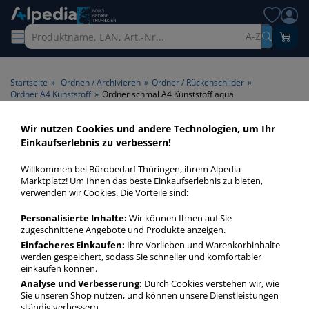
A-Z
Startseite
»
Ordnen / Archivieren
»
Ordner / Rückenschilder
»
Ordner A4 Kunststoff
»
Ordner schmal A4 Kunststoff aqua
Wir nutzen Cookies und andere Technologien, um Ihr
Ordner schmal A4 Kunststoff
Einkaufserlebnis zu verbessern!
aqua > Farbe aqua
Willkommen bei Bürobedarf Thüringen, ihrem Alpedia
Marktplatz! Um Ihnen das beste Einkaufserlebnis zu bieten,
Ordner schmal A4 Kunststoff aqua in bester Qualität zum
verwenden wir Cookies. Die Vorteile sind:
günstigen Preis. Finden Sie schnell Ordner schmal A4
Personalisierte Inhalte:
Wir können Ihnen auf Sie
Kunststoff aqua mit unserer Filter-Funktion.
zugeschnittene Angebote und Produkte anzeigen.
Einfacheres Einkaufen:
Ihre Vorlieben und Warenkorbinhalte
werden gespeichert, sodass Sie schneller und komfortabler
Ordner schmal A4 Kunststoff aqua
einkaufen können.
mehr Infos zur Kategorie
Analyse und Verbesserung:
Durch Cookies verstehen wir, wie
Sie unseren Shop nutzen, und können unsere Dienstleistungen
ständig verbessern.