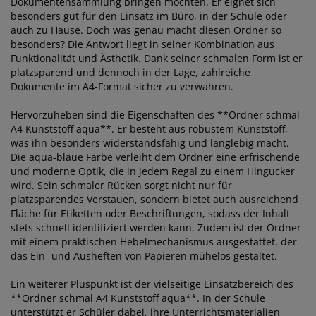
Dokumentensammlung bringen möchten. Er eignet sich
besonders gut für den Einsatz im Büro, in der Schule oder
auch zu Hause. Doch was genau macht diesen Ordner so
besonders? Die Antwort liegt in seiner Kombination aus
Funktionalität und Ästhetik. Dank seiner schmalen Form ist er
platzsparend und dennoch in der Lage, zahlreiche
Dokumente im A4-Format sicher zu verwahren.
Hervorzuheben sind die Eigenschaften des **Ordner schmal
A4 Kunststoff aqua**. Er besteht aus robustem Kunststoff,
was ihn besonders widerstandsfähig und langlebig macht.
Die aqua-blaue Farbe verleiht dem Ordner eine erfrischende
und moderne Optik, die in jedem Regal zu einem Hingucker
wird. Sein schmaler Rücken sorgt nicht nur für
platzsparendes Verstauen, sondern bietet auch ausreichend
Fläche für Etiketten oder Beschriftungen, sodass der Inhalt
stets schnell identifiziert werden kann. Zudem ist der Ordner
mit einem praktischen Hebelmechanismus ausgestattet, der
das Ein- und Ausheften von Papieren mühelos gestaltet.
Ein weiterer Pluspunkt ist der vielseitige Einsatzbereich des
**Ordner schmal A4 Kunststoff aqua**. In der Schule
unterstützt er Schüler dabei, ihre Unterrichtsmaterialien