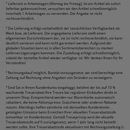
¹
Lieferzeit in Arbeitstagen (Montag bis Freitag). Ist ein Artikel als sofort
lieferbar gekennzeichnet, versuchen wir den Artikel schnellstmöglich
innerhalb 1 Arbeitstages zu versenden. Die Angabe ist nicht
rechtsverbindlich.
²
Die Lieferung erfolgt vorbehaltlich der tatsächlichen Verfügbarkeit ab
Werk bzw. ab Lieferant. Die angegebene Lieferzeit stellt einen
allgemeinen Durschnittswert dar, sie ist nicht rechtsverbindlich, sie kann
deutlich variieren und kann nicht garantiert werden. Aufgrund der
globalen Situation kann es in allen Sortimentsbereichen zu starken
Lieferverzögerungen kommen. Die Zustellung erfolgt schnellstmöglich,
sobald der bestellte Artikel wieder verfügbar ist. Wir danken Ihnen für Ihr
Verständnis!
³
Rechnungskauf möglich, Bonität vorausgesetzt, wir sind berechtigt eine
Zahlung auf Rechnung ohne Angaben von Gründen zu verweigern.
⁴
Sind Sie in Ihrem Kundenkonto eingeloggt, belohnt der bis auf 10 %
wachsende Treuerabatt Ihre Treure bei regulären Einkäufen direkt in
unserem Shop. Entsprechend werden nur Warenkörbe automatisch
rabattiert, die keine Aktionspreise, Gutscheine oder anderen Rabatte
nutzen. Allerdings helfen sämtliche mit demselben Kundenkonto
getätigten Umsätze beim Erreichen Ihrer aktuellen Treuerabattstufe
(einsehbar im Kundenkonto). Gemäß Treueprinzip wird die aktuelle
Treuerabattstufe auf 0 zurückgesetzt, wenn 1 Jahr lang nicht bestellt
werden sollte. Ihre Treuerabattstufe aktualisiert mit Rechnungsstellung (i.