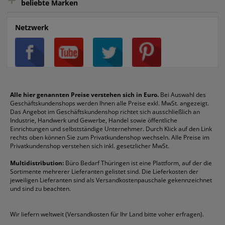
beliebte Marken
Auftragspauschale
Archivboxen
Hängeregistratur
Registraturen
AGB
Batterien
Alco
Heftgeräte
Landré
Rückenschilder
Netzwerk
Datenschutz
Bleistifte
Avery/Zweckform
Heftstreifen
Leitz
Radiergummis
Privatsphäre-Einstellungen
Blöcke
Bic
Kaffee
Läufer
Schnellhefter
Über uns
Boardmarker
Canon
Klebeband
Melitta
Sichthüllen
Impressum
Briefablagen
Color Copy
Klebestifte
Navigator
Stehsammler
Reklamation / Retouren
Briefumschläge
Durable
Klemmmappen
Pentel
Taschenrechner
Alle hier genannten Preise verstehen sich in Euro.
Bei Auswahl des
Geschäftskundenshops werden Ihnen alle Preise exkl. MwSt. angezeigt.
Vertrag widerrufen (Privatkunden)
Druckerpatronen
DYMO
Kopierpapier
Pelikan
Textmarker
Das Angebot im Geschäftskundenshop richtet sich ausschließlich an
Rabatte & Aktionen
Etiketten
Edding
Korrekturmittel
Pilot
Tintenroller
Industrie, Handwerk und Gewerbe, Handel sowie öffentliche
Einrichtungen und selbstständige Unternehmer. Durch Klick auf den Link
Fineliner
Esselte
Kugelschreiber
Pritt
Tintenpatronen
rechts oben können Sie zum Privatkundenshop wechseln. Alle Preise im
Folienschreiber
Faber-Castell
Mappen
Schneider
Toilettenpapier
Privatkundenshop verstehen sich inkl. gesetzlicher MwSt.
Formulare
Fellowes
Ordner
Stabilo
Toner
Multidistribution:
Büro Bedarf Thüringen ist eine Plattform, auf der die
Sortimente mehrerer Lieferanten gelistet sind. Die Lieferkosten der
Gelschreiber
Franken
Packband
Staedtler
Versandmaterial
jeweiligen Lieferanten sind als Versandkostenpauschale gekennzeichnet
Geschäftsbücher
Fripa
Permanentmarker
Tesa
Versandtaschen
und sind zu beachten.
HAN
Tipp-Ex
HP
alle Marken anzeigen
Wir liefern weltweit (Versandkosten für Ihr Land bitte voher erfragen).