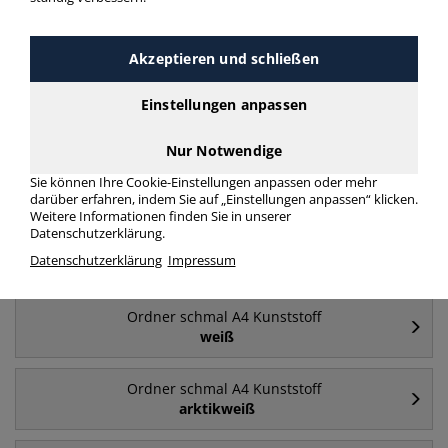
Häufig gesucht
Akzeptieren und schließen
Ordner schmal A4 Kunststoff
Einstellungen anpassen
blau
Nur Notwendige
Ordner schmal A4 Kunststoff
Sie können Ihre Cookie-Einstellungen anpassen oder mehr
2 Ringe
darüber erfahren, indem Sie auf „Einstellungen anpassen“ klicken.
Weitere Informationen finden Sie in unserer
Datenschutzerklärung.
Ordner schmal A4 Kunststoff
Datenschutzerklärung
Impressum
grün
Ordner schmal A4 Kunststoff
weiß
Ordner schmal A4 Kunststoff
arktikweiß