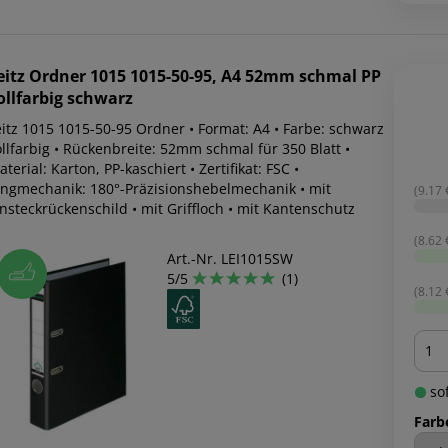
eitz
Ordner 1015 1015-50-95, A4 52mm schmal PP
ollfarbig schwarz
eitz 1015 1015-50-95 Ordner • Format: A4 • Farbe: schwarz
llfarbig • Rückenbreite: 52mm schmal für 350 Blatt •
terial: Karton, PP-kaschiert • Zertifikat: FSC •
ingmechanik: 180°-Präzisionshebelmechanik • mit
(9.17 €
nsteckrückenschild • mit Griffloch • mit Kantenschutz
(8.62 €
Art.-Nr. LEI1015SW
5/5
(1)
(8.12 €
Men
sof
Farb