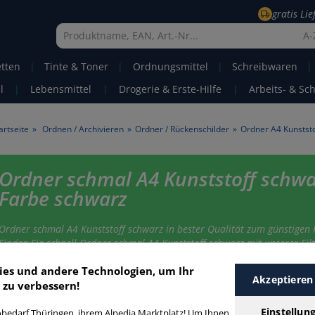
gratis Li
A-
etten
|
Tinte & Toner
|
Ordnungsmittel
|
Schreibwaren
|
l
|
Lebensmittel
|
Drogerie & Erste-Hilfe
|
Arbeits- & Sc
artseite
»
Ordnen / Archivieren
»
Ordner / Rückenschilder
»
Ordner A4 Kunststo
Ordner schmal A4 Kunststoff schwa
Farbe schwarz
Ordner schmal A4 Kunststoff schwarz in bester Qualität zum günstigen P
Finden Sie schnell Ordner schmal A4 Kunststoff schwarz mit unserer Filt
Funktion.
ies und andere Technologien, um Ihr
Akzeptieren
 zu verbessern!
rdner schmal A4 Kunststoff schwarz
Einstellun
bedarf Thüringen, ihrem Alpedia Marktplatz! Um Ihnen