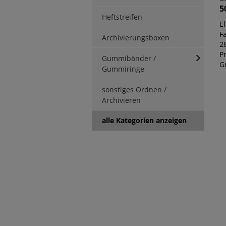
5
Heftstreifen
E
F
Archivierungsboxen
28
P
Gummibänder /
Gr
Gummiringe
sonstiges Ordnen /
Archivieren
alle Kategorien anzeigen