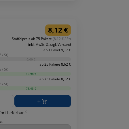
8,12 €
Staffelpreis ab 75 Pakete
(8.12 € / St)
inkl. MwSt. & zzgl. Versand
ab 1 Paket 9,17 €
 / St)
-0,00 €
ab 25 Pakete 8,62 €
 / St)
-13,98 €
ab 75 Pakete 8,12 €
 / St)
-79,43 €
ge
ort lieferbar ¹⁾
e: