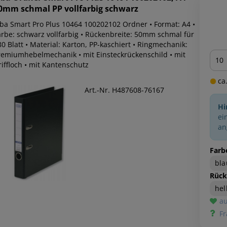
0mm schmal PP vollfarbig schwarz
lba Smart Pro Plus 10464 100202102 Ordner • Format: A4 •
arbe: schwarz vollfarbig • Rückenbreite: 50mm schmal für
0 Blatt • Material: Karton, PP-kaschiert • Ringmechanik:
Men
remiumhebelmechanik • mit Einsteckrückenschild • mit
iffloch • mit Kantenschutz
ca.
Art.-Nr. H487608-76167
Hi
ei
an
Farb
bla
Rück
hel
au
Fr