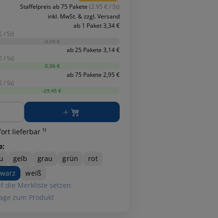
Staffelpreis ab 75 Pakete
(2.95 € / St)
inkl. MwSt. & zzgl. Versand
ab 1 Paket 3,34 €
 / St)
-0,00 €
ab 25 Pakete 3,14 €
 / St)
-5,06 €
ab 75 Pakete 2,95 €
 / St)
-29,45 €
ge
ort lieferbar ¹⁾
e:
u
gelb
grau
grün
rot
hwarz
weiß
f die Merkliste setzen
age zum Produkt