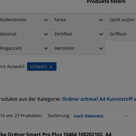
Produkte filtern
Rückenbreite
Farbe
Optik außen 
Material
Zertifikat
Griffloch
Ringanzahl
Hersteller
hre Auswahl:
schwarz
x
rodukte aus der Kategorie:
Ordner schmal A4 Kunststoff 
-16 von 23 Produkten
Sortierung:
lba
Ordner Smart Pro Plus 10464 100202102, A4