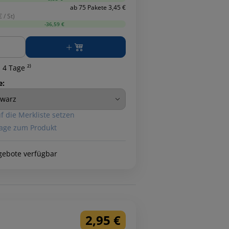
ab 75 Pakete 3,45 €
 / St)
-36,59 €
ge
 4 Tage ²⁾
e:
f die Merkliste setzen
age zum Produkt
gebote verfügbar
2,95 €