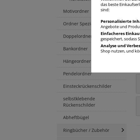
das beste Einkaufserl
sind:
Motivordner
Personalisierte Inh
Ordner Spezialformate
Angebote und Produk
Einfacheres Einkau
Doppelordner
gespeichert, sodass 
Analyse und Verbe
Bankordner
Shop nutzen, und kön
Hängeordner
Pendelordner
Einsteckrückenschilder
selbstklebende
Rückenschilder
Abheftbügel
Ringbücher / Zubehör