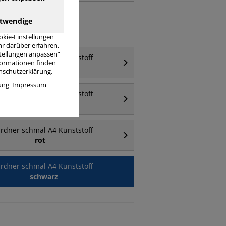
twendige
okie-Einstellungen
r darüber erfahren,
stellungen anpassen“
rdner schmal A4 Kunststoff
nformationen finden
2 Ringe
enschutzerklärung.
ung
Impressum
rdner schmal A4 Kunststoff
weiß
rdner schmal A4 Kunststoff
rot
rdner schmal A4 Kunststoff
schwarz