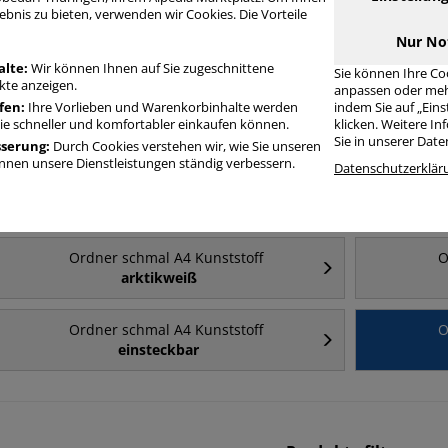
ebnis zu bieten, verwenden wir Cookies. Die Vorteile
Nur No
Häufig gesucht
alte:
Wir können Ihnen auf Sie zugeschnittene
Sie können Ihre Co
te anzeigen.
anpassen oder meh
fen:
Ihre Vorlieben und Warenkorbinhalte werden
indem Sie auf „Ein
Ordner schmal A4 Kunststoff
O
Sie schneller und komfortabler einkaufen können.
klicken. Weitere I
blau
Sie in unserer Dat
sserung:
Durch Cookies verstehen wir, wie Sie unseren
nen unsere Dienstleistungen ständig verbessern.
Datenschutzerklär
Ordner schmal A4 Kunststoff
O
grün
Ordner schmal A4 Kunststoff
O
arktikweiß
Ordner schmal A4 Kunststoff
O
einsteckbar