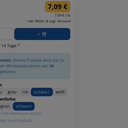
7,09 €
7.09 € / St
inkl. MwSt. & zzgl. Versand
ge
 14 Tage ²⁾
nweis:
Dieses Produkt wird nur in
ner Mindestabnahme von
10
geboten.
e:
u
grau
rot
schwarz
weiß
enfarbe:
lgrün
schwarz
f die Merkliste setzen
age zum Produkt