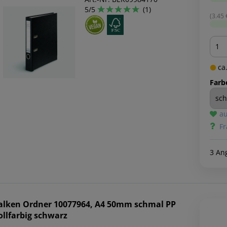
5/5
(1)
(3.45 €
Men
ca.
Farb
au
Fr
3 An
alken
Ordner 10077964, A4 50mm schmal PP
ollfarbig schwarz