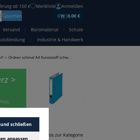
eferung ab 150 €
Merkliste
Anmelden
Z
suchen
0
|
0,00 €
Versand
|
Büromaterial
|
Schule
hutzkleidung
|
Industrie & Handwerk
ff
»
Ordner schmal A4 Kunststoff schwarz
rz >
reis.
er-
 und schließen
mehr Infos zur Kategorie
gen anpassen