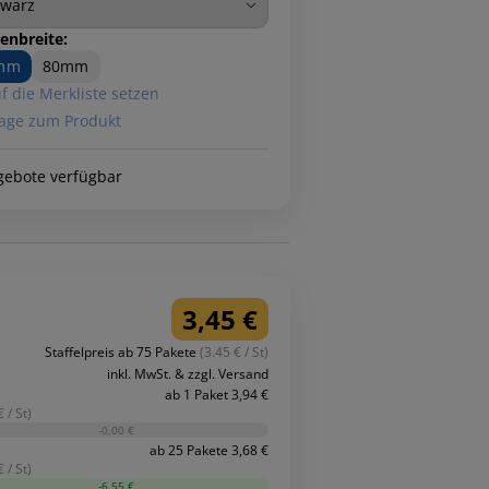
enbreite:
mm
80mm
f die Merkliste setzen
age zum Produkt
gebote verfügbar
3,45 €
Staffelpreis ab 75 Pakete
(3.45 € / St)
inkl. MwSt. & zzgl. Versand
ab 1 Paket 3,94 €
 / St)
-0,00 €
ab 25 Pakete 3,68 €
 / St)
-6,55 €