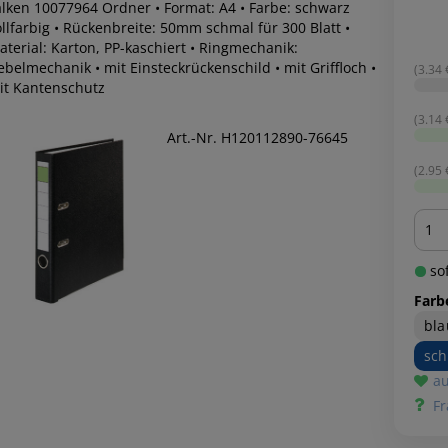
alken 10077964 Ordner • Format: A4 • Farbe: schwarz
llfarbig • Rückenbreite: 50mm schmal für 300 Blatt •
aterial: Karton, PP-kaschiert • Ringmechanik:
belmechanik • mit Einsteckrückenschild • mit Griffloch •
(3.34 €
it Kantenschutz
(3.14 €
Art.-Nr. H120112890-76645
(2.95 €
Men
sof
Farb
bla
sc
au
Fr