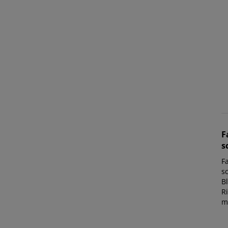
F
s
F
s
Bl
R
mi