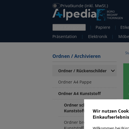
Privatkunde (inkl. MwSt.)
alle Kategorien
|
Papiere
|
Etik
Präsentation
|
Elektronik
|
Möbe
St
Ordnen / Archivieren
Ordner / Rückenschilder
Ordner A4 Pappe
Ordner A4 Kunststoff
Ordner schmal A4
Kunststoff
Wir nutzen Cook
Einkaufserlebnis
Ordner breit A4
O
Kunststoff
Willkommen bei Büro