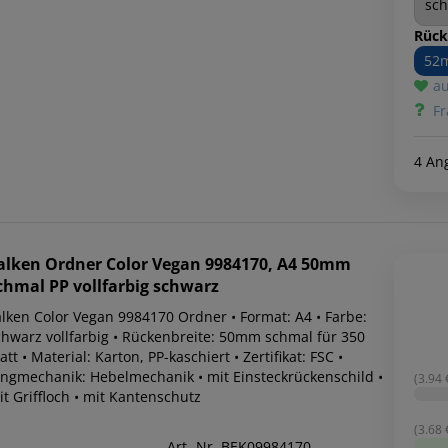
Rück
52
au
Fr
4 An
alken
Ordner Color Vegan 9984170, A4 50mm
chmal PP vollfarbig schwarz
alken Color Vegan 9984170 Ordner • Format: A4 • Farbe:
chwarz vollfarbig • Rückenbreite: 50mm schmal für 350
att • Material: Karton, PP-kaschiert • Zertifikat: FSC •
ingmechanik: Hebelmechanik • mit Einsteckrückenschild •
(3.94 €
t Griffloch • mit Kantenschutz
(3.68 €
Art.-Nr. BEK09984170