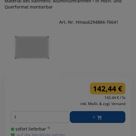
Material des Rahmens: Aluminiumrahmen • in Hoch- und
Querformat montierbar
Art.-Nr. Hmau6294884-76641
142,44 €
142.44 € / St
inkl. MwSt. & zzgl. Versand
Menge
sofort lieferbar ¹⁾
auf die Merkliste setzen