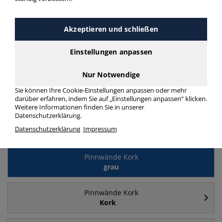
Häufig gesucht
Akzeptieren und schließen
Pinnwände Kork
Einstellungen anpassen
Holzrahmen
Nur Notwendige
Pinnwände Kork
Sie können Ihre Cookie-Einstellungen anpassen oder mehr
Pinntafel
darüber erfahren, indem Sie auf „Einstellungen anpassen“ klicken.
Weitere Informationen finden Sie in unserer
Datenschutzerklärung.
Pinnwände Kork
Datenschutzerklärung
Impressum
Aluminiumrahmen
Pinnwände Kork
grau
Pinnwände Kork
Kork