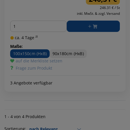
246.31 € / St
inkl. MwSt. & zzgl. Versand
Menge
ca. 4 Tage ²⁾
Maße:
100x150cm (HxB)
90x180cm (HxB)
auf die Merkliste setzen
Frage zum Produkt
3 Angebote verfügbar
1 - 4 von 4 Produkten
Sortierung: