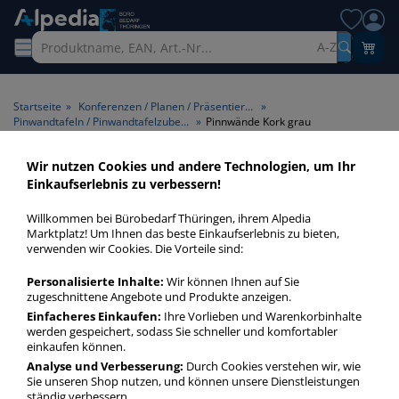
A-Z
Startseite
»
Konferenzen / Planen / Präsentieren
»
Pinwandtafeln / Pinwandtafelzubehör
»
Pinnwände Kork grau
Wir nutzen Cookies und andere Technologien, um Ihr
Pinnwände Kork grau > Farbe
Einkaufserlebnis zu verbessern!
grau
Willkommen bei Bürobedarf Thüringen, ihrem Alpedia
Marktplatz! Um Ihnen das beste Einkaufserlebnis zu bieten,
Pinnwände Kork grau in bester Qualität zum günstigen
verwenden wir Cookies. Die Vorteile sind:
Preis. Finden Sie schnell Pinnwände Kork grau mit unserer
Personalisierte Inhalte:
Wir können Ihnen auf Sie
Filter-Funktion.
zugeschnittene Angebote und Produkte anzeigen.
Einfacheres Einkaufen:
Ihre Vorlieben und Warenkorbinhalte
werden gespeichert, sodass Sie schneller und komfortabler
Pinnwände Kork grau
einkaufen können.
mehr Infos zur Kategorie
Analyse und Verbesserung:
Durch Cookies verstehen wir, wie
Sie unseren Shop nutzen, und können unsere Dienstleistungen
ständig verbessern.