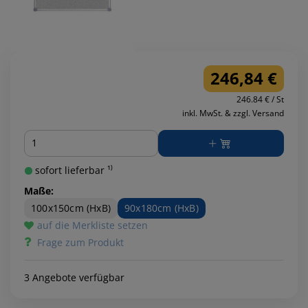
246,84 €
246.84 € / St
inkl. MwSt. & zzgl. Versand
Menge
sofort lieferbar ¹⁾
Maße:
100x150cm (HxB)
90x180cm (HxB)
auf die Merkliste setzen
Frage zum Produkt
3 Angebote verfügbar