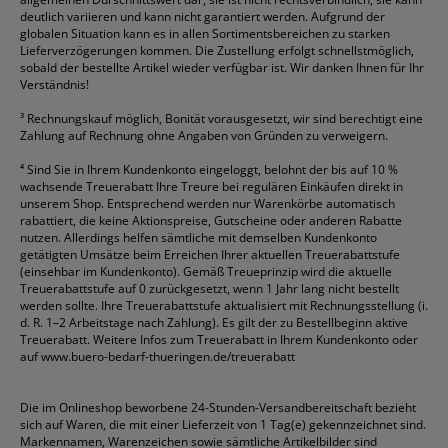
deutlich variieren und kann nicht garantiert werden. Aufgrund der
globalen Situation kann es in allen Sortimentsbereichen zu starken
Lieferverzögerungen kommen. Die Zustellung erfolgt schnellstmöglich,
sobald der bestellte Artikel wieder verfügbar ist. Wir danken Ihnen für Ihr
Verständnis!
³
Rechnungskauf möglich, Bonität vorausgesetzt, wir sind berechtigt eine
Zahlung auf Rechnung ohne Angaben von Gründen zu verweigern.
⁴
Sind Sie in Ihrem Kundenkonto eingeloggt, belohnt der bis auf 10 %
wachsende Treuerabatt Ihre Treure bei regulären Einkäufen direkt in
unserem Shop. Entsprechend werden nur Warenkörbe automatisch
rabattiert, die keine Aktionspreise, Gutscheine oder anderen Rabatte
nutzen. Allerdings helfen sämtliche mit demselben Kundenkonto
getätigten Umsätze beim Erreichen Ihrer aktuellen Treuerabattstufe
(einsehbar im Kundenkonto). Gemäß Treueprinzip wird die aktuelle
Treuerabattstufe auf 0 zurückgesetzt, wenn 1 Jahr lang nicht bestellt
werden sollte. Ihre Treuerabattstufe aktualisiert mit Rechnungsstellung (i.
d. R. 1–2 Arbeitstage nach Zahlung). Es gilt der zu Bestellbeginn aktive
Treuerabatt. Weitere Infos zum Treuerabatt in Ihrem Kundenkonto oder
auf
www.buero-bedarf-thueringen.de/treuerabatt
Die im Onlineshop beworbene 24-Stunden-Versandbereitschaft bezieht
sich auf Waren, die mit einer Lieferzeit von 1 Tag(e) gekennzeichnet sind.
Markennamen, Warenzeichen sowie sämtliche Artikelbilder sind