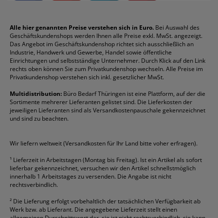
Impressum
Briefablagen
Color Copy
Klebestifte
Navigator
Stehsammler
Reklamation / Retouren
Briefumschläge
Durable
Klemmmappen
Pentel
Taschenrechner
Alle hier genannten Preise verstehen sich in Euro.
Bei Auswahl des
Geschäftskundenshops werden Ihnen alle Preise exkl. MwSt. angezeigt.
Vertrag widerrufen (Privatkunden)
Druckerpatronen
DYMO
Kopierpapier
Pelikan
Textmarker
Das Angebot im Geschäftskundenshop richtet sich ausschließlich an
Rabatte & Aktionen
Etiketten
Edding
Korrekturmittel
Pilot
Tintenroller
Industrie, Handwerk und Gewerbe, Handel sowie öffentliche
Einrichtungen und selbstständige Unternehmer. Durch Klick auf den Link
Fineliner
Esselte
Kugelschreiber
Pritt
Tintenpatronen
rechts oben können Sie zum Privatkundenshop wechseln. Alle Preise im
Folienschreiber
Faber-Castell
Mappen
Schneider
Toilettenpapier
Privatkundenshop verstehen sich inkl. gesetzlicher MwSt.
Formulare
Fellowes
Ordner
Stabilo
Toner
Multidistribution:
Büro Bedarf Thüringen ist eine Plattform, auf der die
Sortimente mehrerer Lieferanten gelistet sind. Die Lieferkosten der
Gelschreiber
Franken
Packband
Staedtler
Versandmaterial
jeweiligen Lieferanten sind als Versandkostenpauschale gekennzeichnet
Geschäftsbücher
Fripa
Permanentmarker
Tesa
Versandtaschen
und sind zu beachten.
HAN
Tipp-Ex
HP
alle Marken anzeigen
Wir liefern weltweit (Versandkosten für Ihr Land bitte voher erfragen).
¹
Lieferzeit in Arbeitstagen (Montag bis Freitag). Ist ein Artikel als sofort
lieferbar gekennzeichnet, versuchen wir den Artikel schnellstmöglich
innerhalb 1 Arbeitstages zu versenden. Die Angabe ist nicht
rechtsverbindlich.
²
Die Lieferung erfolgt vorbehaltlich der tatsächlichen Verfügbarkeit ab
Werk bzw. ab Lieferant. Die angegebene Lieferzeit stellt einen
allgemeinen Durschnittswert dar, sie ist nicht rechtsverbindlich, sie kann