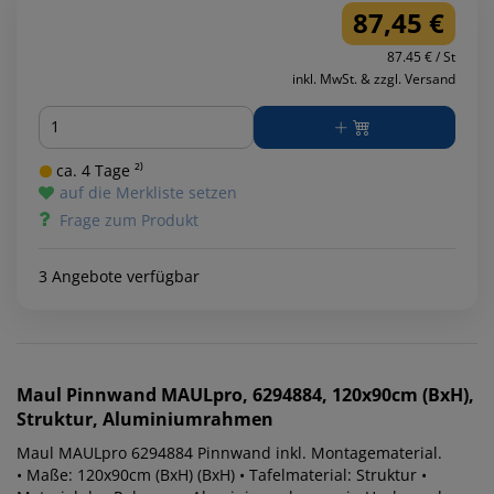
87,45 €
87.45 € / St
inkl. MwSt. & zzgl. Versand
Menge
ca. 4 Tage ²⁾
auf die Merkliste setzen
Frage zum Produkt
3 Angebote verfügbar
Maul
Pinnwand MAULpro, 6294884, 120x90cm (BxH),
Struktur, Aluminiumrahmen
Maul MAULpro 6294884 Pinnwand inkl. Montagematerial.
• Maße: 120x90cm (BxH) (BxH) • Tafelmaterial: Struktur •