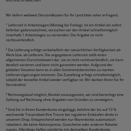
und sind zu beachten.
HAN
Tipp-Ex
HP
alle Marken anzeigen
Wir liefern weltweit (Versandkosten für Ihr Land bitte voher erfragen).
¹
Lieferzeit in Arbeitstagen (Montag bis Freitag). Ist ein Artikel als sofort
lieferbar gekennzeichnet, versuchen wir den Artikel schnellstmöglich
innerhalb 1 Arbeitstages zu versenden. Die Angabe ist nicht
rechtsverbindlich.
²
Die Lieferung erfolgt vorbehaltlich der tatsächlichen Verfügbarkeit ab
Werk bzw. ab Lieferant. Die angegebene Lieferzeit stellt einen
allgemeinen Durschnittswert dar, sie ist nicht rechtsverbindlich, sie kann
deutlich variieren und kann nicht garantiert werden. Aufgrund der
globalen Situation kann es in allen Sortimentsbereichen zu starken
Lieferverzögerungen kommen. Die Zustellung erfolgt schnellstmöglich,
sobald der bestellte Artikel wieder verfügbar ist. Wir danken Ihnen für Ihr
Verständnis!
³
Rechnungskauf möglich, Bonität vorausgesetzt, wir sind berechtigt eine
Zahlung auf Rechnung ohne Angaben von Gründen zu verweigern.
⁴
Sind Sie in Ihrem Kundenkonto eingeloggt, belohnt der bis auf 10 %
wachsende Treuerabatt Ihre Treure bei regulären Einkäufen direkt in
unserem Shop. Entsprechend werden nur Warenkörbe automatisch
rabattiert, die keine Aktionspreise, Gutscheine oder anderen Rabatte
nutzen. Allerdings helfen sämtliche mit demselben Kundenkonto