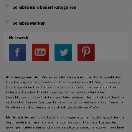
+
Bewertungs-Community
Sie können sich zu jeder Zeit abmelden.
Kontakt
beliebte Bürobedarf Kategorien
intelligentes Kundenkonto
Bürobedarf-Ratgeber
+
FAQ
Aktenvernichter
Haftnotizen
Prospekthüllen
beliebte Marken
Auftragspauschale
Archivboxen
Hängeregistratur
Registraturen
AGB
Batterien
Alco
Heftgeräte
Landré
Rückenschilder
Netzwerk
Datenschutz
Bleistifte
Avery/Zweckform
Heftstreifen
Leitz
Radiergummis
Privatsphäre-Einstellungen
Blöcke
Bic
Kaffee
Läufer
Schnellhefter
Über uns
Boardmarker
Canon
Klebeband
Melitta
Sichthüllen
Impressum
Briefablagen
Color Copy
Klebestifte
Navigator
Stehsammler
Reklamation / Retouren
Briefumschläge
Durable
Klemmmappen
Pentel
Taschenrechner
Alle hier genannten Preise verstehen sich in Euro.
Bei Auswahl des
Geschäftskundenshops werden Ihnen alle Preise exkl. MwSt. angezeigt.
Vertrag widerrufen (Privatkunden)
Druckerpatronen
DYMO
Kopierpapier
Pelikan
Textmarker
Das Angebot im Geschäftskundenshop richtet sich ausschließlich an
Rabatte & Aktionen
Etiketten
Edding
Korrekturmittel
Pilot
Tintenroller
Industrie, Handwerk und Gewerbe, Handel sowie öffentliche
Einrichtungen und selbstständige Unternehmer. Durch Klick auf den Link
Fineliner
Esselte
Kugelschreiber
Pritt
Tintenpatronen
rechts oben können Sie zum Privatkundenshop wechseln. Alle Preise im
Folienschreiber
Faber-Castell
Mappen
Schneider
Toilettenpapier
Privatkundenshop verstehen sich inkl. gesetzlicher MwSt.
Formulare
Fellowes
Ordner
Stabilo
Toner
Multidistribution:
Büro Bedarf Thüringen ist eine Plattform, auf der die
Sortimente mehrerer Lieferanten gelistet sind. Die Lieferkosten der
Gelschreiber
Franken
Packband
Staedtler
Versandmaterial
jeweiligen Lieferanten sind als Versandkostenpauschale gekennzeichnet
Geschäftsbücher
Fripa
Permanentmarker
Tesa
Versandtaschen