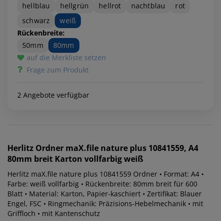
hellblau
hellgrün
hellrot
nachtblau
rot
schwarz
weiß
Rückenbreite:
50mm
80mm
auf die Merkliste setzen
Frage zum Produkt
2 Angebote verfügbar
Herlitz
Ordner maX.file nature plus 10841559, A4
80mm breit Karton vollfarbig weiß
Herlitz maX.file nature plus 10841559 Ordner • Format: A4 •
Farbe: weiß vollfarbig • Rückenbreite: 80mm breit für 600
Blatt • Material: Karton, Papier-kaschiert • Zertifikat: Blauer
Engel, FSC • Ringmechanik: Präzisions-Hebelmechanik • mit
Griffloch • mit Kantenschutz