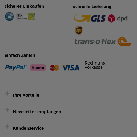
sicheres Einkaufen
einfaches Zahlen
schnelle Lieferung
· Rechnung
· Vorkasse
einfach Zahlen
· Rechnung
· Vorkasse
+
Ihre Vorteile
+
gratis Lieferung ab 150 € Warenwert
Newsletter empfangen
Kauf auf Rechnung³
+
Keine unerwünschte Werbung
Kundenservice
sicher Shoppen durch SSL