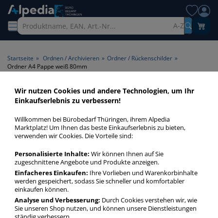
A-Z
Startseite
»
Ordnen / Archivieren
»
Ordner / Rückenschilder
»
Ordner A4 Pappe weiß 80mm
Wir nutzen Cookies und andere Technologien, um Ihr
Ordner A4 Pappe weiß 80mm
Einkaufserlebnis zu verbessern!
> Rückenbreite 80mm > Farbe
Willkommen bei Bürobedarf Thüringen, ihrem Alpedia
weiß
Marktplatz! Um Ihnen das beste Einkaufserlebnis zu bieten,
verwenden wir Cookies. Die Vorteile sind:
Ordner A4 Pappe weiß 80mm in bester Qualität zum
Personalisierte Inhalte:
Wir können Ihnen auf Sie
günstigen Preis. Finden Sie schnell Ordner A4 Pappe weiß
zugeschnittene Angebote und Produkte anzeigen.
80mm mit unserer Filter-Funktion.
Einfacheres Einkaufen:
Ihre Vorlieben und Warenkorbinhalte
werden gespeichert, sodass Sie schneller und komfortabler
einkaufen können.
Ordner A4 Pappe weiß 80mm
Analyse und Verbesserung:
Durch Cookies verstehen wir, wie
Sie unseren Shop nutzen, und können unsere Dienstleistungen
mehr Infos zur Kategorie
ständig verbessern.