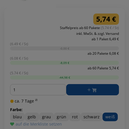
5,74 €
Staffelpreis ab 60 Pakete
(5.74 € / St)
inkl. MwSt. & zzgl. Versand
ab 1 Paket 6,49 €
(6.49 € / St)
-0,00 €
ab 20 Pakete 6,08 €
(6.08 € / St)
-8,09 €
ab 60 Pakete 5,74 €
(5.74 € / St)
-44,98 €
Menge
ca. 7 Tage ²⁾
Farbe:
blau
gelb
grau
grün
rot
schwarz
weiß
auf die Merkliste setzen