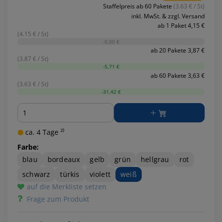
Staffelpreis ab 60 Pakete
(3.63 € / St)
inkl. MwSt. & zzgl. Versand
ab 1 Paket 4,15 €
(4.15 € / St)
-0,00 €
ab 20 Pakete 3,87 €
(3.87 € / St)
-5,71 €
ab 60 Pakete 3,63 €
(3.63 € / St)
-31,42 €
Menge
ca. 4 Tage ²⁾
Farbe:
blau
bordeaux
gelb
grün
hellgrau
rot
schwarz
türkis
violett
weiß
auf die Merkliste setzen
Frage zum Produkt