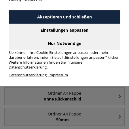
Akzeptieren und schließen
Einstellungen anpassen
Nur Notwendige
Ordner breit A4
Ordner schmal A4
Sie können Ihre Cookie-Einstellungen anpassen oder mehr
Pappe
Pappe
darüber erfahren, indem Sie auf „Einstellungen anpassen“ klicken.
Weitere Informationen finden Sie in unserer
Datenschutzerklärung.
Datenschutzerklärung
Impressum
Häufig gesucht
Ordner A4 Pappe
ohne Rückenschild
Ordner A4 Pappe
50mm