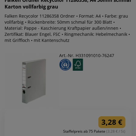
Falken
Ordner Recycolor 11286358, A4 50mm schmal
Karton vollfarbig grau
Falken Recycolor 11286358 Ordner • Format: A4 • Farbe: grau
vollfarbig • Rückenbreite: 50mm schmal für 300 Blatt •
Material: Pappe - Kaschierung Kraftpapier außen/innen •
Zertifikat: Blauer Engel, FSC • Ringmechanik: Hebelmechanik •
mit Griffloch • mit Kantenschutz
Art.-Nr. H331091010-76247
3,28 €
Staffelpreis ab 75 Pakete
(3.28 € / St)