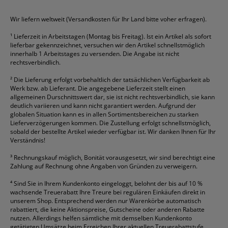
HAN
Tipp-Ex
HP
alle Marken anzeigen
Wir liefern weltweit (Versandkosten für Ihr Land bitte voher erfragen).
¹
Lieferzeit in Arbeitstagen (Montag bis Freitag). Ist ein Artikel als sofort
lieferbar gekennzeichnet, versuchen wir den Artikel schnellstmöglich
innerhalb 1 Arbeitstages zu versenden. Die Angabe ist nicht
rechtsverbindlich.
²
Die Lieferung erfolgt vorbehaltlich der tatsächlichen Verfügbarkeit ab
Werk bzw. ab Lieferant. Die angegebene Lieferzeit stellt einen
allgemeinen Durschnittswert dar, sie ist nicht rechtsverbindlich, sie kann
deutlich variieren und kann nicht garantiert werden. Aufgrund der
globalen Situation kann es in allen Sortimentsbereichen zu starken
Lieferverzögerungen kommen. Die Zustellung erfolgt schnellstmöglich,
sobald der bestellte Artikel wieder verfügbar ist. Wir danken Ihnen für Ihr
Verständnis!
³
Rechnungskauf möglich, Bonität vorausgesetzt, wir sind berechtigt eine
Zahlung auf Rechnung ohne Angaben von Gründen zu verweigern.
⁴
Sind Sie in Ihrem Kundenkonto eingeloggt, belohnt der bis auf 10 %
wachsende Treuerabatt Ihre Treure bei regulären Einkäufen direkt in
unserem Shop. Entsprechend werden nur Warenkörbe automatisch
rabattiert, die keine Aktionspreise, Gutscheine oder anderen Rabatte
nutzen. Allerdings helfen sämtliche mit demselben Kundenkonto
getätigten Umsätze beim Erreichen Ihrer aktuellen Treuerabattstufe