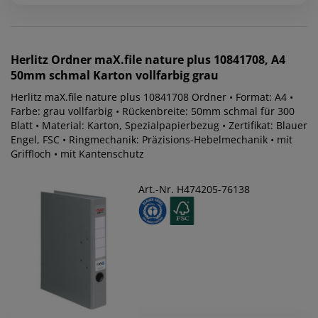
Herlitz
Ordner maX.file nature plus 10841708, A4
50mm schmal Karton vollfarbig grau
Herlitz maX.file nature plus 10841708 Ordner • Format: A4 •
Farbe: grau vollfarbig • Rückenbreite: 50mm schmal für 300
Blatt • Material: Karton, Spezialpapierbezug • Zertifikat: Blauer
Engel, FSC • Ringmechanik: Präzisions-Hebelmechanik • mit
Griffloch • mit Kantenschutz
Art.-Nr. H474205-76138