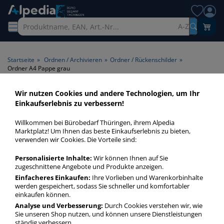
A-Z
Startseite
»
Ordnen / Archivieren
»
Ordner / Rückenschilder
»
Ordner A4 Pappe grau
Wir nutzen Cookies und andere Technologien, um Ihr
Ordner A4 Pappe grau >
Einkaufserlebnis zu verbessern!
Farbe grau
Willkommen bei Bürobedarf Thüringen, ihrem Alpedia
Marktplatz! Um Ihnen das beste Einkaufserlebnis zu bieten,
Ordner A4 Pappe grau in bester Qualität zum günstigen
verwenden wir Cookies. Die Vorteile sind:
Preis. Finden Sie schnell Ordner A4 Pappe grau mit unserer
Personalisierte Inhalte:
Wir können Ihnen auf Sie
Filter-Funktion.
zugeschnittene Angebote und Produkte anzeigen.
Einfacheres Einkaufen:
Ihre Vorlieben und Warenkorbinhalte
werden gespeichert, sodass Sie schneller und komfortabler
Ordner A4 Pappe grau
einkaufen können.
mehr Infos zur Kategorie
Analyse und Verbesserung:
Durch Cookies verstehen wir, wie
Sie unseren Shop nutzen, und können unsere Dienstleistungen
ständig verbessern.