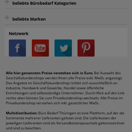
+
beliebte Bürobedarf Kategorien
intelligentes Kundenkonto
Bürobedarf-Ratgeber
+
FAQ
Aktenvernichter
Haftnotizen
Prospekthüllen
beliebte Marken
Auftragspauschale
Archivboxen
Hängeregistratur
Registraturen
AGB
Batterien
Alco
Heftgeräte
Landré
Rückenschilder
Netzwerk
Datenschutz
Bleistifte
Avery/Zweckform
Heftstreifen
Leitz
Radiergummis
Privatsphäre-Einstellungen
Blöcke
Bic
Kaffee
Läufer
Schnellhefter
Über uns
Boardmarker
Canon
Klebeband
Melitta
Sichthüllen
Impressum
Briefablagen
Color Copy
Klebestifte
Navigator
Stehsammler
Reklamation / Retouren
Briefumschläge
Durable
Klemmmappen
Pentel
Taschenrechner
Alle hier genannten Preise verstehen sich in Euro.
Bei Auswahl des
Geschäftskundenshops werden Ihnen alle Preise exkl. MwSt. angezeigt.
Vertrag widerrufen (Privatkunden)
Druckerpatronen
DYMO
Kopierpapier
Pelikan
Textmarker
Das Angebot im Geschäftskundenshop richtet sich ausschließlich an
Rabatte & Aktionen
Etiketten
Edding
Korrekturmittel
Pilot
Tintenroller
Industrie, Handwerk und Gewerbe, Handel sowie öffentliche
Einrichtungen und selbstständige Unternehmer. Durch Klick auf den Link
Fineliner
Esselte
Kugelschreiber
Pritt
Tintenpatronen
rechts oben können Sie zum Privatkundenshop wechseln. Alle Preise im
Folienschreiber
Faber-Castell
Mappen
Schneider
Toilettenpapier
Privatkundenshop verstehen sich inkl. gesetzlicher MwSt.
Formulare
Fellowes
Ordner
Stabilo
Toner
Multidistribution:
Büro Bedarf Thüringen ist eine Plattform, auf der die
Sortimente mehrerer Lieferanten gelistet sind. Die Lieferkosten der
Gelschreiber
Franken
Packband
Staedtler
Versandmaterial
jeweiligen Lieferanten sind als Versandkostenpauschale gekennzeichnet
Geschäftsbücher
Fripa
Permanentmarker
Tesa
Versandtaschen
und sind zu beachten.