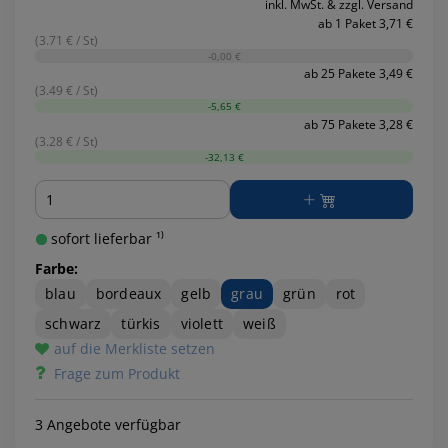
inkl. MwSt. & zzgl. Versand
ab 1 Paket 3,71 €
(3.71 € / St)
-0,00 €
ab 25 Pakete 3,49 €
(3.49 € / St)
-5,65 €
ab 75 Pakete 3,28 €
(3.28 € / St)
-32,13 €
Menge
sofort lieferbar ¹⁾
Farbe:
blau
bordeaux
gelb
grau
grün
rot
schwarz
türkis
violett
weiß
auf die Merkliste setzen
Frage zum Produkt
3 Angebote verfügbar