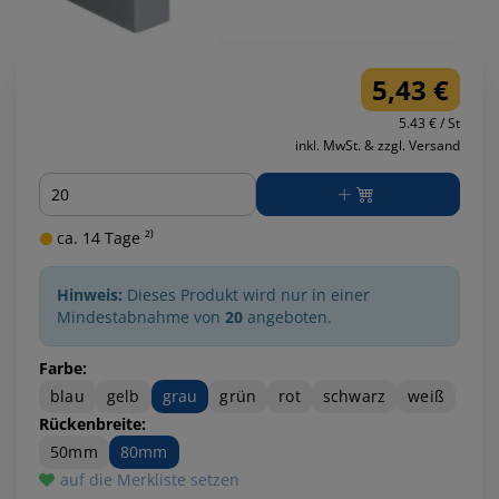
5,43 €
5.43 € / St
inkl. MwSt. & zzgl. Versand
Menge
ca. 14 Tage ²⁾
Hinweis:
Dieses Produkt wird nur in einer
Mindestabnahme von
20
angeboten.
Farbe:
blau
gelb
grau
grün
rot
schwarz
weiß
Rückenbreite:
50mm
80mm
auf die Merkliste setzen