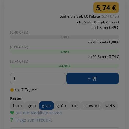
5,74 €
Staffelpreis ab 60 Pakete
(5.74 € / St)
inkl. MwSt. & zzgl. Versand
ab 1 Paket 6,49 €
(6.49 € / St)
-0,00 €
ab 20 Pakete 6,08 €
(6.08 € / St)
-8,09 €
ab 60 Pakete 5,74 €
(5.74 € / St)
-44,98 €
Menge
ca. 7 Tage ²⁾
Farbe:
blau
gelb
grau
grün
rot
schwarz
weiß
auf die Merkliste setzen
Frage zum Produkt