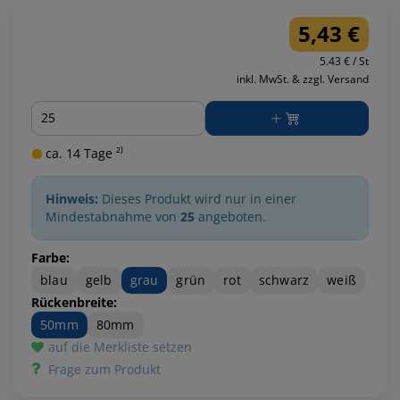
5,43 €
5.43 € / St
inkl. MwSt. & zzgl. Versand
Menge
ca. 14 Tage ²⁾
Hinweis:
Dieses Produkt wird nur in einer
Mindestabnahme von
25
angeboten.
Farbe:
blau
gelb
grau
grün
rot
schwarz
weiß
Rückenbreite:
50mm
80mm
auf die Merkliste setzen
Frage zum Produkt