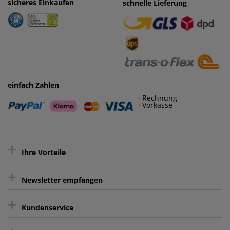
sicheres Einkaufen
einfaches Zahlen
schnelle Lieferung
· Rechnung
· Vorkasse
einfach Zahlen
· Rechnung
· Vorkasse
+
Ihre Vorteile
+
gratis Lieferung ab 150 € Warenwert
Newsletter empfangen
Kauf auf Rechnung³
+
Keine unerwünschte Werbung
Kundenservice
sicher Shoppen durch SSL
Bewertungs-Community
Sie können sich zu jeder Zeit abmelden.
Kontakt