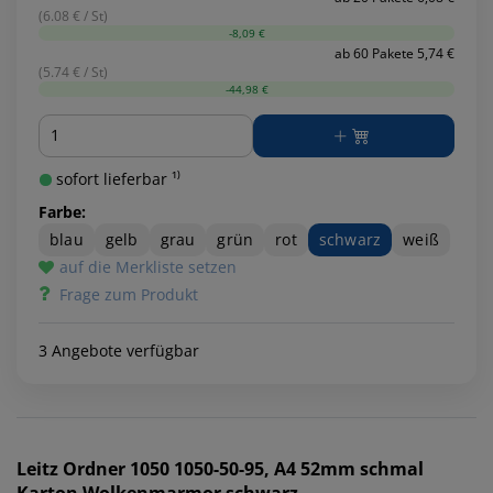
(6.08 € / St)
-8,09 €
ab 60 Pakete 5,74 €
(5.74 € / St)
-44,98 €
Menge
sofort lieferbar ¹⁾
Farbe:
blau
gelb
grau
grün
rot
schwarz
weiß
auf die Merkliste setzen
Frage zum Produkt
3 Angebote verfügbar
Leitz
Ordner 1050 1050-50-95, A4 52mm schmal
Karton Wolkenmarmor schwarz