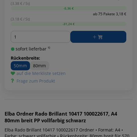
(3.38 € / St)
-5,36 €
ab 75 Pakete 3,18 €
(3.18 € / St)
-31,24 €
Menge
sofort lieferbar ¹⁾
Rückenbreite:
50mm
80mm
auf die Merkliste setzen
Frage zum Produkt
Elba
Ordner Rado Brillant 10417 100022617, A4
80mm breit PP vollfarbig schwarz
Elba Rado Brillant 10417 100022617 Ordner • Format: A4 •
Farbe: schwarz vollfarbig • Rückenbreite: 80mm breit für 570