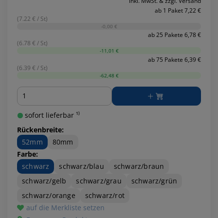
inkl. MwSt. & zzgl. Versand
ab 1 Paket 7,22 €
(7.22 € / St)
-0,00 €
ab 25 Pakete 6,78 €
(6.78 € / St)
-11,01 €
ab 75 Pakete 6,39 €
(6.39 € / St)
-62,48 €
Menge
sofort lieferbar ¹⁾
Rückenbreite:
52mm
80mm
Farbe:
schwarz
schwarz/blau
schwarz/braun
schwarz/gelb
schwarz/grau
schwarz/grün
schwarz/orange
schwarz/rot
auf die Merkliste setzen