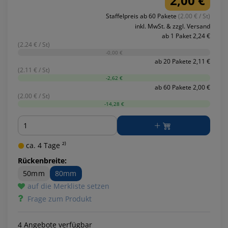
2,00 €
Staffelpreis ab 60 Pakete
(2.00 € / St)
inkl. MwSt. & zzgl. Versand
ab 1 Paket 2,24 €
(2.24 € / St)
-0,00 €
ab 20 Pakete 2,11 €
(2.11 € / St)
-2,62 €
ab 60 Pakete 2,00 €
(2.00 € / St)
-14,28 €
Menge
ca. 4 Tage ²⁾
Rückenbreite:
50mm
80mm
auf die Merkliste setzen
Frage zum Produkt
4 Angebote verfügbar