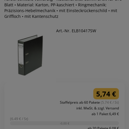
Blatt • Material: Karton, PP-kaschiert • Ringmechanik:
Präzisions-Hebelmechanik • mit Einsteckrückenschild • mit
Griffloch • mit Kantenschutz
Art.-Nr. ELB10417SW
5,74 €
Staffelpreis ab 60 Pakete
(5.74 € / St)
inkl. MwSt. & zzgl. Versand
ab 1 Paket 6,49 €
(6.49 € / St)
-0,00 €
ab 20 Pakete 6,08 €