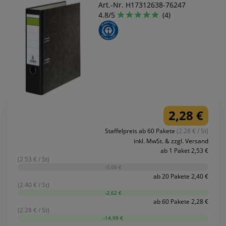
Art.-Nr. H17312638-76247
4.8/5
(4)
2,28 €
Staffelpreis ab 60 Pakete
(2.28 € / St)
inkl. MwSt. & zzgl. Versand
ab 1 Paket 2,53 €
(2.53 € / St)
-0,00 €
ab 20 Pakete 2,40 €
(2.40 € / St)
-2,62 €
ab 60 Pakete 2,28 €
(2.28 € / St)
-14,99 €