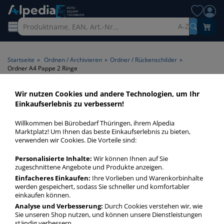
A-Z
Startseite
»
Ordnen / Archivieren
»
Ordner / Rückenschilder
»
Ordner A4 Pappe 2 Ringe
Wir nutzen Cookies und andere Technologien, um Ihr
Ordner A4 Pappe 2 Ringe >
Einkaufserlebnis zu verbessern!
Ringanzahl 2 Ringe
Willkommen bei Bürobedarf Thüringen, ihrem Alpedia
Marktplatz! Um Ihnen das beste Einkaufserlebnis zu bieten,
Ordner A4 Pappe 2 Ringe in bester Qualität zum günstigen
verwenden wir Cookies. Die Vorteile sind:
Preis. Finden Sie schnell Ordner A4 Pappe 2 Ringe mit
Personalisierte Inhalte:
Wir können Ihnen auf Sie
unserer Filter-Funktion.
zugeschnittene Angebote und Produkte anzeigen.
Einfacheres Einkaufen:
Ihre Vorlieben und Warenkorbinhalte
werden gespeichert, sodass Sie schneller und komfortabler
Ordner A4 Pappe 2 Ringe
einkaufen können.
mehr Infos zur Kategorie
Analyse und Verbesserung:
Durch Cookies verstehen wir, wie
Sie unseren Shop nutzen, und können unsere Dienstleistungen
ständig verbessern.