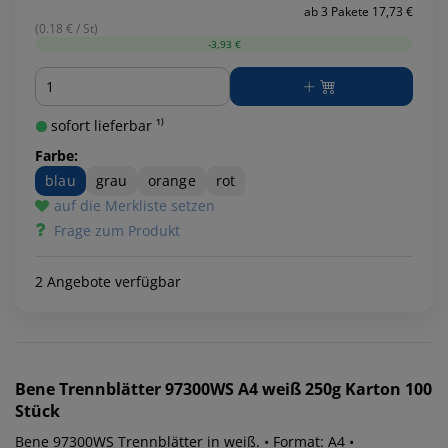
ab 3 Pakete 17,73 €
(0.18 € / St)
-3,93 €
Menge
sofort lieferbar ¹⁾
Farbe:
blau
grau
orange
rot
auf die Merkliste setzen
Frage zum Produkt
2 Angebote verfügbar
Bene
Trennblätter 97300WS A4 weiß 250g Karton 100
Stück
Bene 97300WS Trennblätter in weiß. • Format: A4 •