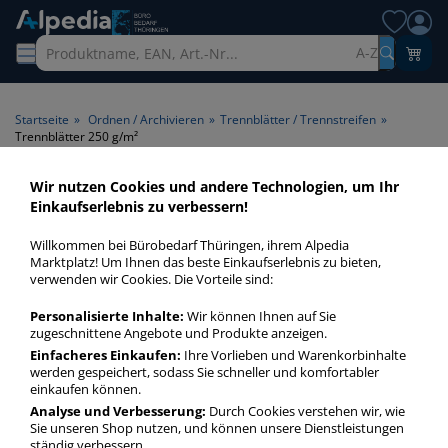
A-Z
Startseite
»
Ordnen / Archivieren
»
Trennblätter / Trennstreifen
»
Trennblätter 250 g/m²
Wir nutzen Cookies und andere Technologien, um Ihr
Trennblätter 250 g/m² >
Einkaufserlebnis zu verbessern!
Papiergrammatur 250 g/m²
Willkommen bei Bürobedarf Thüringen, ihrem Alpedia
Marktplatz! Um Ihnen das beste Einkaufserlebnis zu bieten,
Trennblätter 250 gm² in bester Qualität zum günstigen
verwenden wir Cookies. Die Vorteile sind:
Preis. Finden Sie schnell Trennblätter 250 gm² mit unserer
Personalisierte Inhalte:
Wir können Ihnen auf Sie
Filter-Funktion.
zugeschnittene Angebote und Produkte anzeigen.
Einfacheres Einkaufen:
Ihre Vorlieben und Warenkorbinhalte
werden gespeichert, sodass Sie schneller und komfortabler
Trennblätter 250 g/m²
einkaufen können.
mehr Infos zur Kategorie
Analyse und Verbesserung:
Durch Cookies verstehen wir, wie
Sie unseren Shop nutzen, und können unsere Dienstleistungen
ständig verbessern.