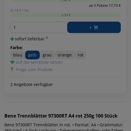
-1,67 €
ab 3 Pakete 17,73 €
(0.18 € / St)
-3,93 €
Menge
sofort lieferbar ¹⁾
Farbe:
blau
gelb
grau
orange
rot
auf die Merkliste setzen
Frage zum Produkt
2 Angebote verfügbar
Bene
Trennblätter 97300RT A4 rot 250g 100 Stück
Bene 97300RT Trennblätter in rot. • Format: A4 • Grammatur:
250 g/m² • 6-fach-Lochung • Tabeneigenschaften: rote Taben