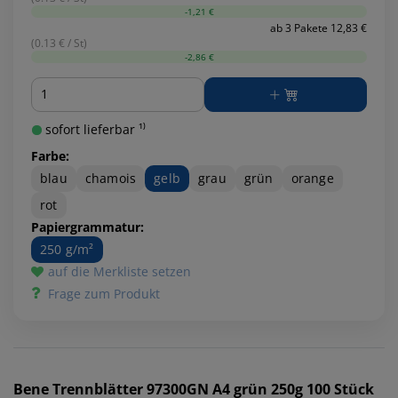
-1,21 €
ab 3 Pakete 12,83 €
(0.13 € / St)
-2,86 €
Menge
sofort lieferbar ¹⁾
Farbe:
blau
chamois
gelb
grau
grün
orange
rot
Papiergrammatur:
250 g/m²
auf die Merkliste setzen
Frage zum Produkt
Bene
Trennblätter 97300GN A4 grün 250g 100 Stück