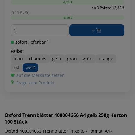
-1,21 €
ab 3 Pakete 12,83 €
(0.13 € / St)
-2,86 €
Menge
sofort lieferbar ¹⁾
Farbe:
blau
chamois
gelb
grau
grün
orange
rot
weiß
auf die Merkliste setzen
Frage zum Produkt
Oxford
Trennblätter 400004666 A4 gelb 250g Karton
100 Stück
Oxford 400004666 Trennblätter in gelb. • Format: A4 •