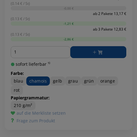
(0.14 € / St)
-0,00 €
ab 2 Pakete 13,17 €
(0.13 € / St)
-1,21 €
ab 3 Pakete 12,83 €
(0.13 € / St)
-2,86 €
Menge
sofort lieferbar ¹⁾
Farbe:
blau
chamois
gelb
grau
grün
orange
rot
Papiergrammatur:
210 g/m²
auf die Merkliste setzen
Frage zum Produkt