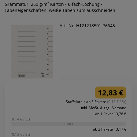
Grammatur: 250 g/m² Karton • 6-fach-Lochung •
Tabeneigenschaften: weiße Taben zum ausschneiden
Art.-Nr. H121218501-76645
12,83 €
Staffelpreis ab 3 Pakete
(0.13 € / St)
inkl. MwSt. & zzgl. Versand
ab 1 Paket 13,78 €
(0.14 € / St)
-0,00 €
ab 2 Pakete 13,17 €
(0.13 € / St)