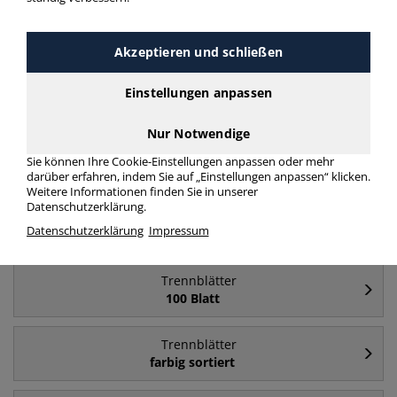
Häufig gesucht
Akzeptieren und schließen
Trennblätter
Einstellungen anpassen
A4
Nur Notwendige
Trennblätter
Sie können Ihre Cookie-Einstellungen anpassen oder mehr
A5 quer
darüber erfahren, indem Sie auf „Einstellungen anpassen“ klicken.
Weitere Informationen finden Sie in unserer
Datenschutzerklärung.
Trennblätter
Datenschutzerklärung
Impressum
chamois
Trennblätter
100 Blatt
Trennblätter
farbig sortiert