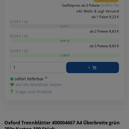
Staffelpreis ab 3 Pakete
(0.09 € / St)
inkl. MwSt. & zzgl. Versand
ab 1 Paket 9,23 €
(0.09 € / St)
-0,00 €
ab 2 Pakete 8,83 €
(0.09 € / St)
-0,81 €
ab 3 Pakete 8,60 €
(0.09 € / St)
-1,89 €
Menge
sofort lieferbar ¹⁾
auf die Merkliste setzen
Frage zum Produkt
Oxford
Trennblätter 400004667 A4 Überbreite grün
250g Karton 100 Stück