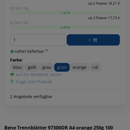
ab 2 Pakete 18,21 €
(0.18 € / St)
-1,67 €
ab 3 Pakete 17,73 €
(0.18 € / St)
-3,93 €
Menge
sofort lieferbar ¹⁾
Farbe:
blau
gelb
grau
grün
orange
rot
auf die Merkliste setzen
Frage zum Produkt
2 Angebote verfügbar
Bene
Trennblätter 97300OR A4 orange 250g 100