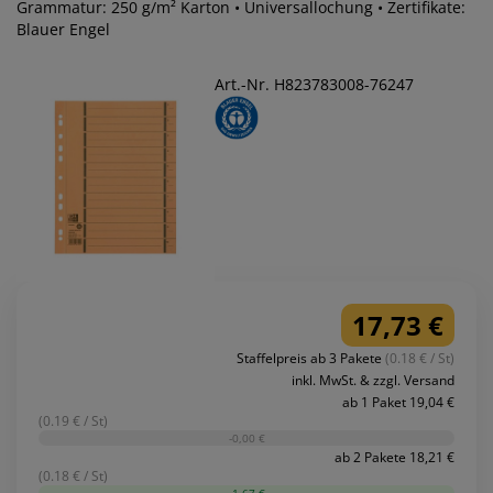
Grammatur: 250 g/m² Karton • Universallochung • Zertifikate:
Blauer Engel
Art.-Nr. H823783008-76247
17,73 €
Staffelpreis ab 3 Pakete
(0.18 € / St)
inkl. MwSt. & zzgl. Versand
ab 1 Paket 19,04 €
(0.19 € / St)
-0,00 €
ab 2 Pakete 18,21 €
(0.18 € / St)