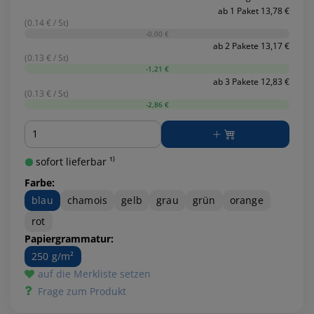
ab 1 Paket 13,78 €
(0.14 € / St)
-0,00 €
ab 2 Pakete 13,17 €
(0.13 € / St)
-1,21 €
ab 3 Pakete 12,83 €
(0.13 € / St)
-2,86 €
Menge
sofort lieferbar ¹⁾
Farbe:
blau
chamois
gelb
grau
grün
orange
rot
Papiergrammatur:
250 g/m²
auf die Merkliste setzen
Frage zum Produkt