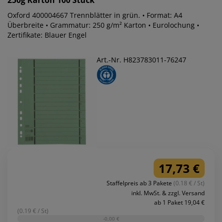
Oxford 400004667 Trennblätter in grün. • Format: A4
Überbreite • Grammatur: 250 g/m² Karton • Eurolochung •
Zertifikate: Blauer Engel
Art.-Nr. H823783011-76247
17,73 €
Staffelpreis ab 3 Pakete
(0.18 € / St)
inkl. MwSt. & zzgl. Versand
ab 1 Paket 19,04 €
(0.19 € / St)
-0,00 €