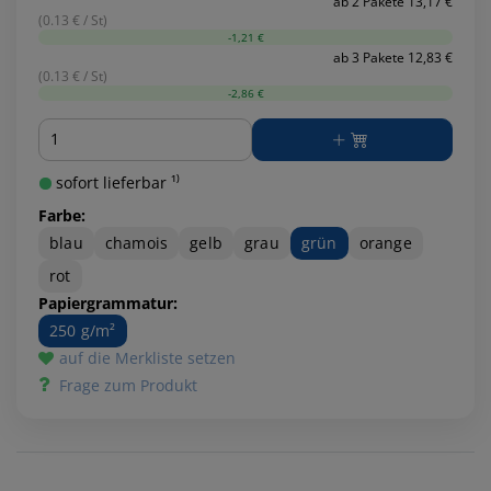
ab 2 Pakete 13,17 €
(0.13 € / St)
-1,21 €
ab 3 Pakete 12,83 €
(0.13 € / St)
-2,86 €
Menge
sofort lieferbar ¹⁾
Farbe:
blau
chamois
gelb
grau
grün
orange
rot
Papiergrammatur:
250 g/m²
auf die Merkliste setzen
Frage zum Produkt