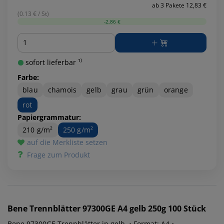
ab 3 Pakete 12,83 €
(0.13 € / St)
-2,86 €
Menge
sofort lieferbar ¹⁾
Farbe:
blau
chamois
gelb
grau
grün
orange
rot
Papiergrammatur:
210 g/m²
250 g/m²
auf die Merkliste setzen
Frage zum Produkt
Bene
Trennblätter 97300GE A4 gelb 250g 100 Stück
Bene 97300GE Trennblätter in gelb. • Format: A4 •