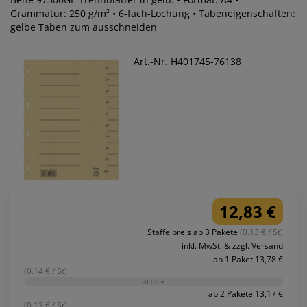
Grammatur: 250 g/m² • 6-fach-Lochung • Tabeneigenschaften:
gelbe Taben zum ausschneiden
Art.-Nr. H401745-76138
12,83 €
Staffelpreis ab 3 Pakete
(0.13 € / St)
inkl. MwSt. & zzgl. Versand
ab 1 Paket 13,78 €
(0.14 € / St)
-0,00 €
ab 2 Pakete 13,17 €
(0.13 € / St)