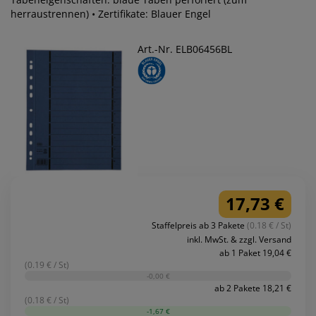
herraustrennen) • Zertifikate: Blauer Engel
Art.-Nr. ELB06456BL
17,73 €
Staffelpreis ab 3 Pakete
(0.18 € / St)
inkl. MwSt. & zzgl. Versand
ab 1 Paket 19,04 €
(0.19 € / St)
-0,00 €
ab 2 Pakete 18,21 €
(0.18 € / St)
-1,67 €