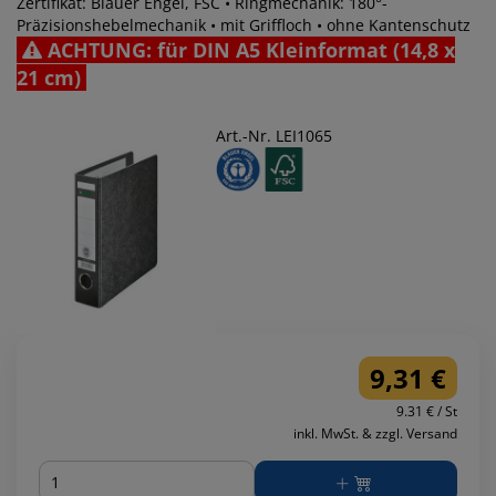
Zertifikat: Blauer Engel, FSC • Ringmechanik: 180°-
Präzisionshebelmechanik • mit Griffloch • ohne Kantenschutz
ACHTUNG: für DIN A5 Kleinformat (14,8 x
21 cm)
Art.-Nr. LEI1065
9,31 €
9.31 € / St
inkl. MwSt. & zzgl. Versand
Menge