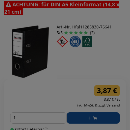
ACHTUNG: für DIN A5 Kleinformat (14,8 x
21 cm)
Art.-Nr. Hfal11285830-76641
5/5
(2)
3,87 €
3.87 € / St
inkl. MwSt. & zzgl. Versand
Menge
sofort lieferbar ¹⁾