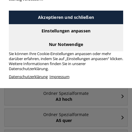
Häufig gesucht
Akzeptieren und schließen
Ordner Spezialformate
Einstellungen anpassen
A4 quer
Nur Notwendige
Ordner Spezialformate
Sie können Ihre Cookie-Einstellungen anpassen oder mehr
A3 quer
darüber erfahren, indem Sie auf „Einstellungen anpassen“ klicken.
Weitere Informationen finden Sie in unserer
Datenschutzerklärung.
Ordner Spezialformate
Datenschutzerklärung
Impressum
A5 hoch
Ordner Spezialformate
A3 hoch
Ordner Spezialformate
A5 quer