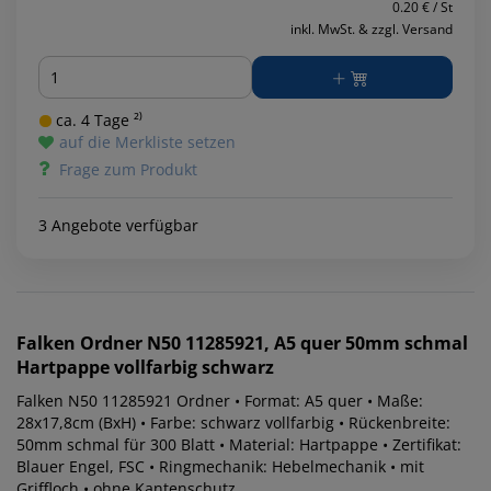
0.20 € / St
inkl. MwSt. & zzgl. Versand
Menge
ca. 4 Tage ²⁾
auf die Merkliste setzen
Frage zum Produkt
3 Angebote verfügbar
Falken
Ordner N50 11285921, A5 quer 50mm schmal
Hartpappe vollfarbig schwarz
Falken N50 11285921 Ordner • Format: A5 quer • Maße:
28x17,8cm (BxH) • Farbe: schwarz vollfarbig • Rückenbreite:
50mm schmal für 300 Blatt • Material: Hartpappe • Zertifikat:
Blauer Engel, FSC • Ringmechanik: Hebelmechanik • mit
Griffloch • ohne Kantenschutz