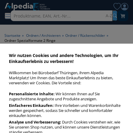
A-Z
Startseite
»
Ordnen / Archivieren
»
Ordner / Rückenschilder
»
Ordner Spezialformate 2 Ringe
Wir nutzen Cookies und andere Technologien, um Ihr
Ordner Spezialformate 2
Einkaufserlebnis zu verbessern!
Ringe > Ringanzahl 2 Ringe
Willkommen bei Bürobedarf Thüringen, ihrem Alpedia
Marktplatz! Um Ihnen das beste Einkaufserlebnis zu bieten,
Ordner Spezialformate 2 Ringe in bester Qualität zum
verwenden wir Cookies. Die Vorteile sind:
günstigen Preis. Finden Sie schnell Ordner Spezialformate 2
Personalisierte Inhalte:
Wir können Ihnen auf Sie
Ringe mit unserer Filter-Funktion.
zugeschnittene Angebote und Produkte anzeigen.
Einfacheres Einkaufen:
Ihre Vorlieben und Warenkorbinhalte
werden gespeichert, sodass Sie schneller und komfortabler
Ordner Spezialformate 2 Ringe
einkaufen können.
mehr Infos zur Kategorie
Analyse und Verbesserung:
Durch Cookies verstehen wir, wie
Sie unseren Shop nutzen, und können unsere Dienstleistungen
ständig verbessern.