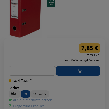
7,85 €
7.85 € / St
inkl. MwSt. & zzgl. Versand
Menge
ca. 4 Tage ²⁾
Farbe:
blau
rot
schwarz
auf die Merkliste setzen
Frage zum Produkt