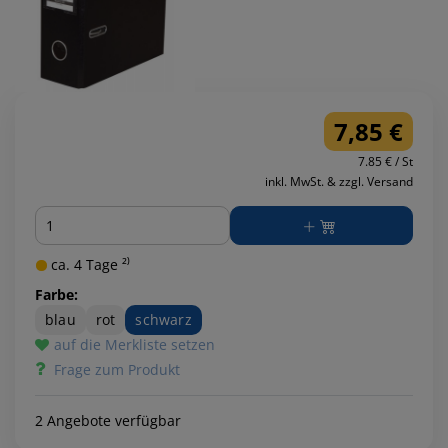
7,85 €
7.85 € / St
inkl. MwSt. & zzgl. Versand
Menge
ca. 4 Tage ²⁾
Farbe:
blau
rot
schwarz
auf die Merkliste setzen
Frage zum Produkt
2 Angebote verfügbar