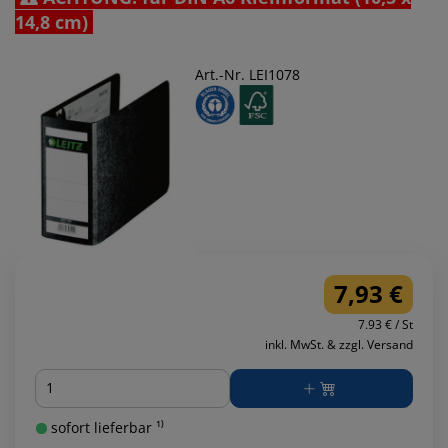
14,8 cm)
Art.-Nr. LEI1078
7,93 €
7.93 € / St
inkl. MwSt. & zzgl. Versand
Menge
sofort lieferbar ¹⁾