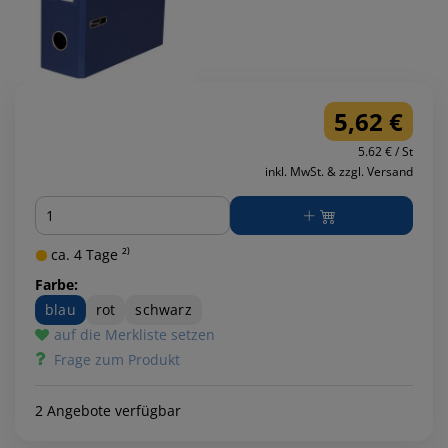
5,62 €
5.62 € / St
inkl. MwSt. & zzgl. Versand
Menge
ca. 4 Tage ²⁾
Farbe:
blau
rot
schwarz
auf die Merkliste setzen
Frage zum Produkt
2 Angebote verfügbar