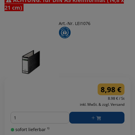
21 cm)
Art.-Nr. LEI1076
8,98 €
8.98 € / St
inkl. MwSt. & zzgl. Versand
Menge
sofort lieferbar ¹⁾