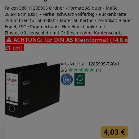
Falken S80 11285905 Ordner • Format: A5 quer • Maße:
28,8x18cm (BxH) • Farbe: schwarz vollfarbig • Rückenbreite:
75mm breit für 500 Blatt • Material: Karton • Zertifikat: Blauer
Engel, FSC • Ringmechanik: Hebelmechanik • mit
Einsteckrückenschild • mit Griffloch • ohne Kantenschutz
ACHTUNG: für DIN A5 Kleinformat (14,8 x
21 cm)
Art.-Nr. Hfal11285905-76641
5/5
(1)
4,03 €