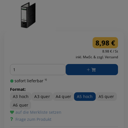
8,98 €
8.98 € / St
inkl. MwSt. & zzgl. Versand
Menge
sofort lieferbar ¹⁾
Format:
A3 hoch
A3 quer
A4 quer
A5 hoch
A5 quer
A6 quer
auf die Merkliste setzen
Frage zum Produkt