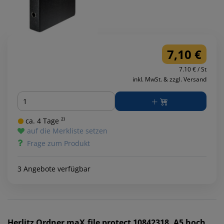
7,10 €
7.10 € / St
inkl. MwSt. & zzgl. Versand
Menge
ca. 4 Tage ²⁾
auf die Merkliste setzen
Frage zum Produkt
3 Angebote verfügbar
Herlitz
Ordner maX.file protect 10842318, A5 hoch