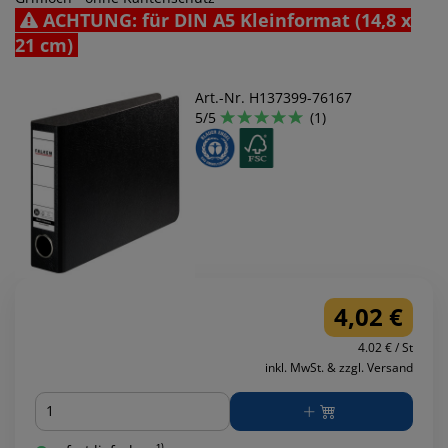
ACHTUNG: für DIN A5 Kleinformat (14,8 x
21 cm)
Art.-Nr. H137399-76167
5/5
(1)
4,02 €
4.02 € / St
inkl. MwSt. & zzgl. Versand
Menge