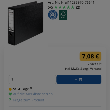
Art.-Nr. Hfal11285970-76641
5/5
(2)
7,08 €
7.08 € / St
inkl. MwSt. & zzgl. Versand
Menge
ca. 4 Tage ²⁾
auf die Merkliste setzen
Frage zum Produkt