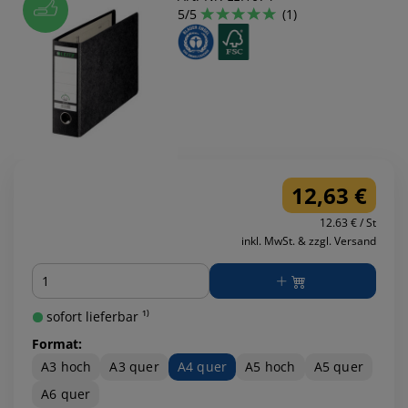
5/5
(1)
12,63 €
12.63 € / St
inkl. MwSt. & zzgl. Versand
Menge
sofort lieferbar ¹⁾
Format:
A3 hoch
A3 quer
A4 quer
A5 hoch
A5 quer
A6 quer