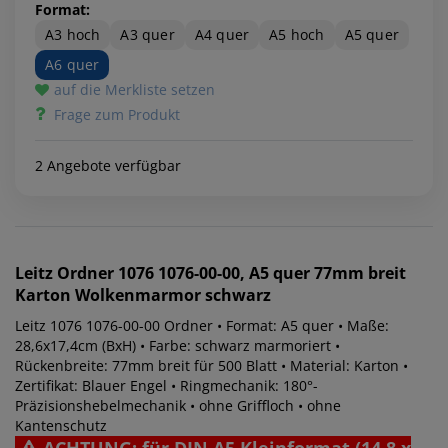
Format:
A3 hoch
A3 quer
A4 quer
A5 hoch
A5 quer
A6 quer
auf die Merkliste setzen
Frage zum Produkt
2 Angebote verfügbar
Leitz
Ordner 1076 1076-00-00, A5 quer 77mm breit
Karton Wolkenmarmor schwarz
Leitz 1076 1076-00-00 Ordner • Format: A5 quer • Maße:
28,6x17,4cm (BxH) • Farbe: schwarz marmoriert •
Rückenbreite: 77mm breit für 500 Blatt • Material: Karton •
Zertifikat: Blauer Engel • Ringmechanik: 180°-
Präzisionshebelmechanik • ohne Griffloch • ohne
Kantenschutz
ACHTUNG: für DIN A5 Kleinformat (14,8 x