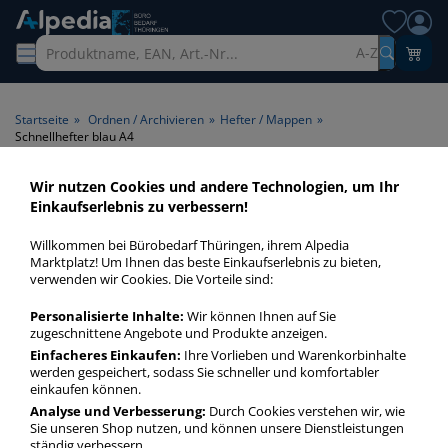
A-Z
Startseite
»
Ordnen / Archivieren
»
Hefter / Mappen
»
Schnellhefter blau A4
Wir nutzen Cookies und andere Technologien, um Ihr
Schnellhefter blau A4 >
Einkaufserlebnis zu verbessern!
Format A4 > Farbe blau
Willkommen bei Bürobedarf Thüringen, ihrem Alpedia
Marktplatz! Um Ihnen das beste Einkaufserlebnis zu bieten,
Schnellhefter blau A4 in bester Qualität zum günstigen Preis.
verwenden wir Cookies. Die Vorteile sind:
Finden Sie schnell Schnellhefter blau A4 mit unserer Filter-
Personalisierte Inhalte:
Wir können Ihnen auf Sie
Funktion.
zugeschnittene Angebote und Produkte anzeigen.
Einfacheres Einkaufen:
Ihre Vorlieben und Warenkorbinhalte
werden gespeichert, sodass Sie schneller und komfortabler
Schnellhefter blau A4
einkaufen können.
mehr Infos zur Kategorie
Analyse und Verbesserung:
Durch Cookies verstehen wir, wie
Sie unseren Shop nutzen, und können unsere Dienstleistungen
ständig verbessern.