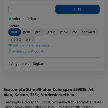
Menge
sofort lieferbar ¹⁾
Farbe:
blau
gelb
grau
grün
pink
rot
schwarz
violett
weiß
auf die Merkliste setzen
Frage zum Produkt
2 Angebote verfügbar
Exacompta
Schnellhefter Colorspan 39992E, A4,
blau, Karton, 355g, Vorderdeckel blau
Exacompta Colorspan 39992E Schnellhefter • Format: DIN A4 •
Farbe: blau • Vorderdeckel: blau • mit Beschriftungsfeld •