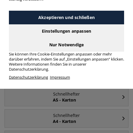
Häufig gesucht
Akzeptieren und schließen
Schnellhefter
Einstellungen anpassen
türkis
Nur Notwendige
Schnellhefter
Sie können Ihre Cookie-Einstellungen anpassen oder mehr
Kunststoff
darüber erfahren, indem Sie auf „Einstellungen anpassen“ klicken.
Weitere Informationen finden Sie in unserer
Datenschutzerklärung.
Schnellhefter
Datenschutzerklärung
Impressum
A4
Schnellhefter
A5 - Karton
Schnellhefter
A4 - Karton