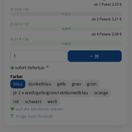
ab 1 Paket 3,33 €
(0.33 € / St)
-0,00 €
ab 2 Pakete 3,21 €
(0.32 € / St)
-0,24 €
ab 4 Pakete 3,08 €
(0.31 € / St)
-1,00 €
Menge
sofort lieferbar ¹⁾
Farbe:
blau
dunkelblau
gelb
grau
grün
je 2 x weiß/gelb/grün/rot/dunkelblau
orange
rot
schwarz
weiß
auf die Merkliste setzen
Frage zum Produkt