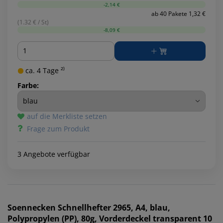
-2,14 €
ab 40 Pakete 1,32 €
(1.32 € / St)
-8,09 €
Menge
ca. 4 Tage ²⁾
Farbe:
auf die Merkliste setzen
Frage zum Produkt
3 Angebote verfügbar
Soennecken
Schnellhefter 2965, A4, blau,
Polypropylen (PP), 80g, Vorderdeckel transparent 10