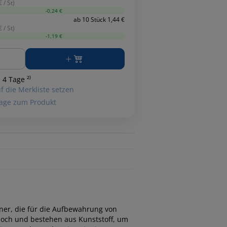
 / St)
-0,24 €
ab 10 Stück 1,44 €
 / St)
-1,19 €
ge
 4 Tage ²⁾
f die Merkliste setzen
age zum Produkt
dner, die für die Aufbewahrung von
hoch und bestehen aus Kunststoff, um