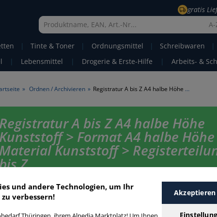
gratis Li
A-
etten
|
Tinte & Toner
|
Ordnungsmittel
|
Schreibwaren
|
l
|
Lebensmittel
|
Drogerie & Erste-Hilfe
|
Arbeits- & Sc
artseite
»
Ordnen / Archivieren
»
Registratur A bis Z A4 halbe Höhe Kunststoff
Registratur A bis Z A4 halbe Höhe
Kunststoff > Format A4 halbe Höhe
Material Kunststoff > Registerteilu
bis Z
Registratur A4 halbe Höhe Kunststoff A bis Z in bester Qualität zum gün
ies und andere Technologien, um Ihr
Akzeptieren
Preis. Finden Sie schnell Registratur A4 halbe Höhe Kunststoff A bis Z m
 zu verbessern!
Filter-Funktion.
Einstellun
bedarf Thüringen, ihrem Alpedia Marktplatz! Um Ihnen