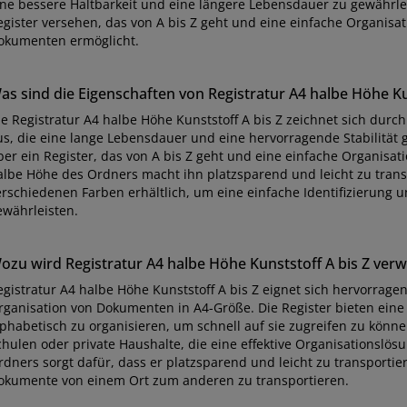
ine bessere Haltbarkeit und eine längere Lebensdauer zu gewährlei
egister versehen, das von A bis Z geht und eine einfache Organisa
okumenten ermöglicht.
as sind die Eigenschaften von Registratur A4 halbe Höhe Kun
ie Registratur A4 halbe Höhe Kunststoff A bis Z zeichnet sich durch
us, die eine lange Lebensdauer und eine hervorragende Stabilität 
ber ein Register, das von A bis Z geht und eine einfache Organisa
albe Höhe des Ordners macht ihn platzsparend und leicht zu transp
erschiedenen Farben erhältlich, um eine einfache Identifizierung u
ewährleisten.
ozu wird Registratur A4 halbe Höhe Kunststoff A bis Z ver
egistratur A4 halbe Höhe Kunststoff A bis Z eignet sich hervorrag
rganisation von Dokumenten in A4-Größe. Die Register bieten eine
lphabetisch zu organisieren, um schnell auf sie zugreifen zu könne
chulen oder private Haushalte, die eine effektive Organisationslös
rdners sorgt dafür, dass er platzsparend und leicht zu transportie
okumente von einem Ort zum anderen zu transportieren.