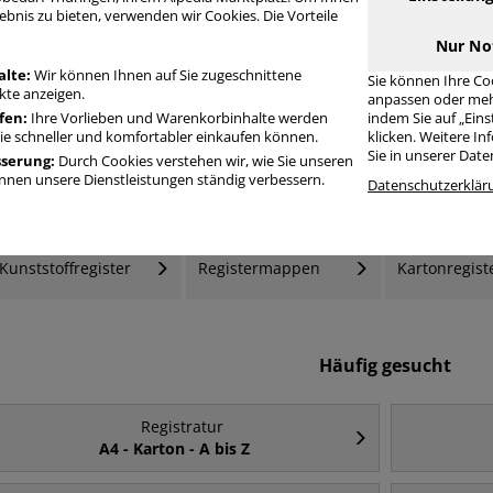
ebnis zu bieten, verwenden wir Cookies. Die Vorteile
egistratur A bis Z A4 halbe Höhe Kunststoff
Nur No
alte:
Wir können Ihnen auf Sie zugeschnittene
Sie können Ihre Co
te anzeigen.
anpassen oder meh
fen:
Ihre Vorlieben und Warenkorbinhalte werden
indem Sie auf „Ein
Sie schneller und komfortabler einkaufen können.
klicken. Weitere I
Sie in unserer Dat
sserung:
Durch Cookies verstehen wir, wie Sie unseren
nen unsere Dienstleistungen ständig verbessern.
Datenschutzerklär
Kunststoffregister
Registermappen
Kartonregist
Häufig gesucht
Registratur
A4 - Karton - A bis Z