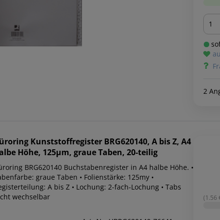
Men
sof
au
Fr
2 An
üroring
Kunststoffregister BRG620140, A bis Z, A4
albe Höhe, 125µm, graue Taben, 20-teilig
üroring BRG620140 Buchstabenregister in A4 halbe Höhe. •
abenfarbe: graue Taben • Folienstärke: 125my •
gisterteilung: A bis Z • Lochung: 2-fach-Lochung • Tabs
icht wechselbar
(1.56 €