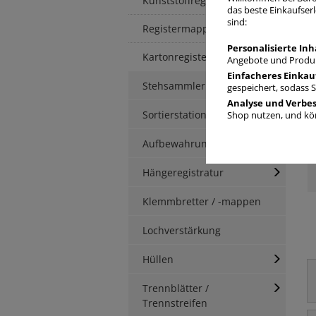
Kunststoffregister
das beste Einkaufserl
sind:
R
Registermappen
Personalisierte Inh
Kartonregister
Angebote und Produk
Einfacheres Einkau
Stehsammler
gespeichert, sodass 
Analyse und Verbe
Sortierstationen / Ablagen
Shop nutzen, und kön
Aufbewahrungsbox
Hängeregistratur
Klemmbretter / -mappen
Lochverstärkung
Hüllen
Trennblätter /
Trennstreifen