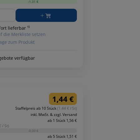
-1,31 €
ge
ort lieferbar ¹⁾
f die Merkliste setzen
age zum Produkt
gebote verfügbar
1,44 €
Staffelpreis ab 10 Stück
(1.44 € / St)
inkl. MwSt. & zzgl. Versand
ab 1 Stück 1,56 €
 / St)
-0,00 €
ab 5 Stück 1,51 €