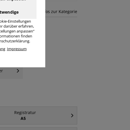
mehr Infos zur Kategorie
twendige
okie-Einstellungen
r darüber erfahren,
stellungen anpassen“
nformationen finden
enschutzerklärung.
ung
Impressum
er
Registratur
A5