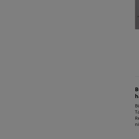
B
h
B
T
Re
n