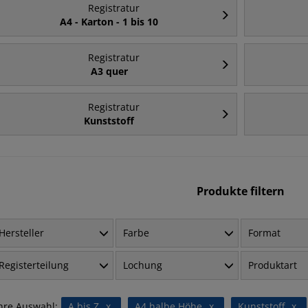
Registratur
A4 - Karton - 1 bis 10
Registratur
A3 quer
Registratur
Kunststoff
Produkte filtern
Hersteller
Farbe
Format
Registerteilung
Lochung
Produktart
hre Auswahl:
A bis Z
x
A4 halbe Höhe
x
Kunststoff
x