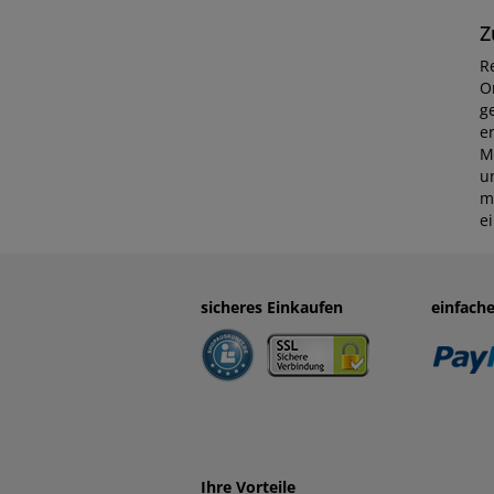
Z
R
O
g
e
M
u
ma
e
sicheres Einkaufen
einfach
Ihre Vorteile