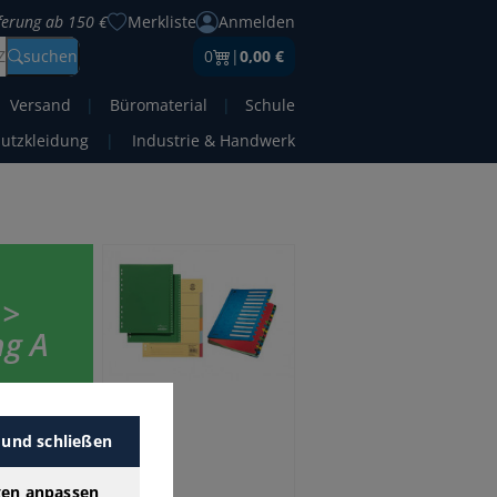
eferung ab 150 €
Merkliste
Anmelden
Z
suchen
0
|
0,00 €
Versand
|
Büromaterial
|
Schule
hutzkleidung
|
Industrie & Handwerk
 >
ng A
stigen
 und schließen
it unserer
gen anpassen