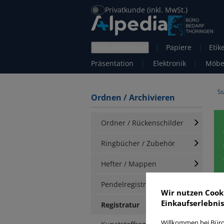
Privatkunde (inkl. MwSt.)
alle Kategorien
|
Papiere
|
Etik
Präsentation
|
Elektronik
|
Möbe
St
Ordnen / Archivieren
Ordner / Rückenschilder
Ringbücher / Zubehör
Hefter / Mappen
Pendelregistratur
Wir nutzen Cook
Einkaufserlebnis
Registratur
Willkommen bei Büro