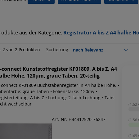
rodukte aus der Kategorie:
Registratur A bis Z A4 halbe H
 - 2 von 2 Produkten
Sortierung:
-connect
Kunststoffregister KF01809, A bis Z, A4
albe Höhe, 120µm, graue Taben, 20-teilig
-connect KF01809 Buchstabenregister in A4 halbe Höhe. •
abenfarbe: graue Taben • Folienstärke: 120my •
gisterteilung: A bis Z • Lochung: 2-fach-Lochung • Tabs
icht wechselbar
(1.62 €
Art.-Nr. H44412520-76247
(1.56 €
(1.49 €