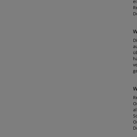
e
R
D
W
D
a
ü
h
v
g
W
R
O
a
S
O
D