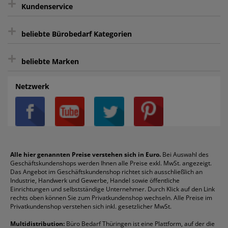
+
Kundenservice
sicher Shoppen durch SSL
+
Bewertungs-Community
Sie können sich zu jeder Zeit abmelden.
Kontakt
beliebte Bürobedarf Kategorien
intelligentes Kundenkonto
Bürobedarf-Ratgeber
+
FAQ
Aktenvernichter
Haftnotizen
Prospekthüllen
beliebte Marken
Auftragspauschale
Archivboxen
Hängeregistratur
Registraturen
AGB
Batterien
Alco
Heftgeräte
Landré
Rückenschilder
Netzwerk
Datenschutz
Bleistifte
Avery/Zweckform
Heftstreifen
Leitz
Radiergummis
Privatsphäre-Einstellungen
Blöcke
Bic
Kaffee
Läufer
Schnellhefter
Über uns
Boardmarker
Canon
Klebeband
Melitta
Sichthüllen
Impressum
Briefablagen
Color Copy
Klebestifte
Navigator
Stehsammler
Reklamation / Retouren
Briefumschläge
Durable
Klemmmappen
Pentel
Taschenrechner
Alle hier genannten Preise verstehen sich in Euro.
Bei Auswahl des
Geschäftskundenshops werden Ihnen alle Preise exkl. MwSt. angezeigt.
Vertrag widerrufen (Privatkunden)
Druckerpatronen
DYMO
Kopierpapier
Pelikan
Textmarker
Das Angebot im Geschäftskundenshop richtet sich ausschließlich an
Rabatte & Aktionen
Etiketten
Edding
Korrekturmittel
Pilot
Tintenroller
Industrie, Handwerk und Gewerbe, Handel sowie öffentliche
Einrichtungen und selbstständige Unternehmer. Durch Klick auf den Link
Fineliner
Esselte
Kugelschreiber
Pritt
Tintenpatronen
rechts oben können Sie zum Privatkundenshop wechseln. Alle Preise im
Folienschreiber
Faber-Castell
Mappen
Schneider
Toilettenpapier
Privatkundenshop verstehen sich inkl. gesetzlicher MwSt.
Formulare
Fellowes
Ordner
Stabilo
Toner
Multidistribution:
Büro Bedarf Thüringen ist eine Plattform, auf der die