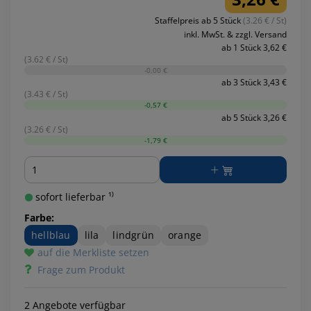
Staffelpreis ab 5 Stück
(3.26 € / St)
inkl. MwSt. & zzgl. Versand
ab 1 Stück 3,62 €
(3.62 € / St)
-0,00 €
ab 3 Stück 3,43 €
(3.43 € / St)
-0,57 €
ab 5 Stück 3,26 €
(3.26 € / St)
-1,79 €
Menge
sofort lieferbar ¹⁾
Farbe:
hellblau
lila
lindgrün
orange
auf die Merkliste setzen
Frage zum Produkt
2 Angebote verfügbar