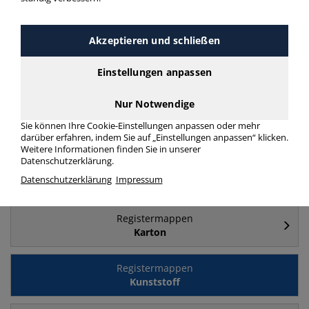
Häufig gesucht
Akzeptieren und schließen
Registermappen
Einstellungen anpassen
24 Fächer
Nur Notwendige
Registermappen
Sie können Ihre Cookie-Einstellungen anpassen oder mehr
A4
darüber erfahren, indem Sie auf „Einstellungen anpassen“ klicken.
Weitere Informationen finden Sie in unserer
Datenschutzerklärung.
Registermappen
Datenschutzerklärung
Impressum
12 Fächer
Registermappen
Karton
Registermappen
Kunststoff