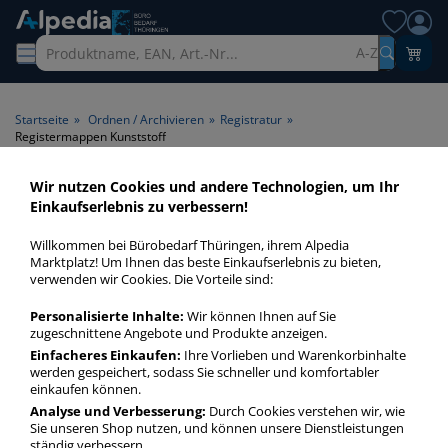
A-Z
Startseite
»
Ordnen / Archivieren
»
Registratur
»
Registermappen Kunststoff
Wir nutzen Cookies und andere Technologien, um Ihr
Registermappen Kunststoff >
Einkaufserlebnis zu verbessern!
Material Kunststoff
Willkommen bei Bürobedarf Thüringen, ihrem Alpedia
Marktplatz! Um Ihnen das beste Einkaufserlebnis zu bieten,
Registermappen Kunststoff in bester Qualität zum günstigen
verwenden wir Cookies. Die Vorteile sind:
Preis. Finden Sie schnell Registermappen Kunststoff mit
Personalisierte Inhalte:
Wir können Ihnen auf Sie
unserer Filter-Funktion.
zugeschnittene Angebote und Produkte anzeigen.
Einfacheres Einkaufen:
Ihre Vorlieben und Warenkorbinhalte
werden gespeichert, sodass Sie schneller und komfortabler
Registermappen Kunststoff
einkaufen können.
mehr Infos zur Kategorie
Analyse und Verbesserung:
Durch Cookies verstehen wir, wie
Sie unseren Shop nutzen, und können unsere Dienstleistungen
ständig verbessern.