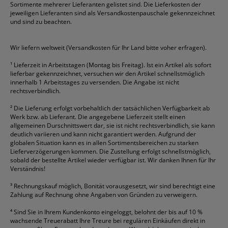
Sortimente mehrerer Lieferanten gelistet sind. Die Lieferkosten der
Gelschreiber
Franken
Packband
Staedtler
Versandmaterial
jeweiligen Lieferanten sind als Versandkostenpauschale gekennzeichnet
Geschäftsbücher
Fripa
Permanentmarker
Tesa
Versandtaschen
und sind zu beachten.
HAN
Tipp-Ex
HP
alle Marken anzeigen
Wir liefern weltweit (Versandkosten für Ihr Land bitte voher erfragen).
¹
Lieferzeit in Arbeitstagen (Montag bis Freitag). Ist ein Artikel als sofort
lieferbar gekennzeichnet, versuchen wir den Artikel schnellstmöglich
innerhalb 1 Arbeitstages zu versenden. Die Angabe ist nicht
rechtsverbindlich.
²
Die Lieferung erfolgt vorbehaltlich der tatsächlichen Verfügbarkeit ab
Werk bzw. ab Lieferant. Die angegebene Lieferzeit stellt einen
allgemeinen Durschnittswert dar, sie ist nicht rechtsverbindlich, sie kann
deutlich variieren und kann nicht garantiert werden. Aufgrund der
globalen Situation kann es in allen Sortimentsbereichen zu starken
Lieferverzögerungen kommen. Die Zustellung erfolgt schnellstmöglich,
sobald der bestellte Artikel wieder verfügbar ist. Wir danken Ihnen für Ihr
Verständnis!
³
Rechnungskauf möglich, Bonität vorausgesetzt, wir sind berechtigt eine
Zahlung auf Rechnung ohne Angaben von Gründen zu verweigern.
⁴
Sind Sie in Ihrem Kundenkonto eingeloggt, belohnt der bis auf 10 %
wachsende Treuerabatt Ihre Treure bei regulären Einkäufen direkt in