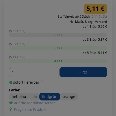
5,11 €
Staffelpreis ab 5 Stück
(5.11 € / St)
inkl. MwSt. & zzgl. Versand
ab 1 Stück 5,66 €
(5.66 € / St)
-0,00 €
ab 3 Stück 5,37 €
(5.37 € / St)
-0,89 €
ab 5 Stück 5,11 €
(5.11 € / St)
-2,80 €
Menge
sofort lieferbar ¹⁾
Farbe:
hellblau
lila
lindgrün
orange
auf die Merkliste setzen
Frage zum Produkt