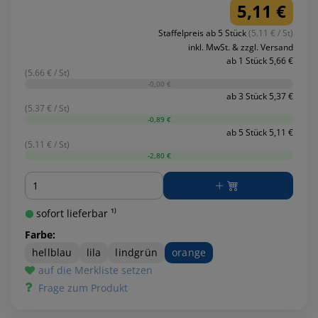
5,11 €
Staffelpreis ab 5 Stück
(5.11 € / St)
inkl. MwSt. & zzgl. Versand
ab 1 Stück 5,66 €
(5.66 € / St)
-0,00 €
ab 3 Stück 5,37 €
(5.37 € / St)
-0,89 €
ab 5 Stück 5,11 €
(5.11 € / St)
-2,80 €
Menge
sofort lieferbar ¹⁾
Farbe:
hellblau
lila
lindgrün
orange
auf die Merkliste setzen
Frage zum Produkt