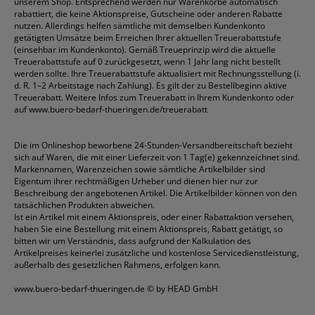
unserem Shop. Entsprechend werden nur Warenkörbe automatisch
rabattiert, die keine Aktionspreise, Gutscheine oder anderen Rabatte
nutzen. Allerdings helfen sämtliche mit demselben Kundenkonto
getätigten Umsätze beim Erreichen Ihrer aktuellen Treuerabattstufe
(einsehbar im Kundenkonto). Gemäß Treueprinzip wird die aktuelle
Treuerabattstufe auf 0 zurückgesetzt, wenn 1 Jahr lang nicht bestellt
werden sollte. Ihre Treuerabattstufe aktualisiert mit Rechnungsstellung (i.
d. R. 1–2 Arbeitstage nach Zahlung). Es gilt der zu Bestellbeginn aktive
Treuerabatt. Weitere Infos zum Treuerabatt in Ihrem Kundenkonto oder
auf
www.buero-bedarf-thueringen.de/treuerabatt
Die im Onlineshop beworbene 24-Stunden-Versandbereitschaft bezieht
sich auf Waren, die mit einer Lieferzeit von 1 Tag(e) gekennzeichnet sind.
Markennamen, Warenzeichen sowie sämtliche Artikelbilder sind
Eigentum ihrer rechtmäßigen Urheber und dienen hier nur zur
Beschreibung der angebotenen Artikel. Die Artikelbilder können von den
tatsächlichen Produkten abweichen.
Ist ein Artikel mit einem Aktionspreis, oder einer Rabattaktion versehen,
haben Sie eine Bestellung mit einem Aktionspreis, Rabatt getätigt, so
bitten wir um Verständnis, dass aufgrund der Kalkulation des
Artikelpreises keinerlei zusätzliche und kostenlose Servicedienstleistung,
außerhalb des gesetzlichen Rahmens, erfolgen kann.
www.buero-bedarf-thueringen.de
© by HEAD GmbH