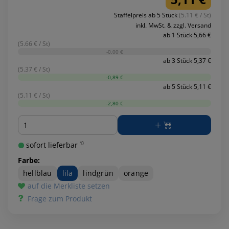
Staffelpreis ab 5 Stück
(5.11 € / St)
inkl. MwSt. & zzgl. Versand
ab 1 Stück 5,66 €
(5.66 € / St)
-0,00 €
ab 3 Stück 5,37 €
(5.37 € / St)
-0,89 €
ab 5 Stück 5,11 €
(5.11 € / St)
-2,80 €
Menge
sofort lieferbar ¹⁾
Farbe:
hellblau
lila
lindgrün
orange
auf die Merkliste setzen
Frage zum Produkt