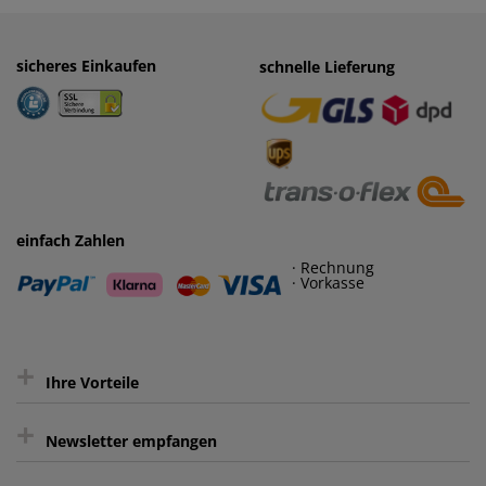
sicheres Einkaufen
einfaches Zahlen
schnelle Lieferung
· Rechnung
· Vorkasse
einfach Zahlen
· Rechnung
· Vorkasse
+
Ihre Vorteile
+
gratis Lieferung ab 150 € Warenwert
Newsletter empfangen
Kauf auf Rechnung³
Keine unerwünschte Werbung