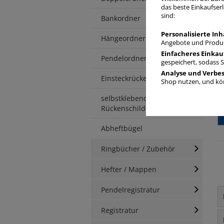
das beste Einkaufserl
sind:
Bankordner
Personalisierte Inh
Hängeordner
Angebote und Produk
Einfacheres Einkau
Pendelordner
gespeichert, sodass 
Analyse und Verbe
Einsteckrückenschilder
Shop nutzen, und kön
selbstklebende
Rückenschilder
Abheftbügel
Ringbücher / Zubehör
Hefter / Mappen
Pendelregistratur
Registratur