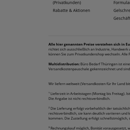
(Privatkunden)
Formula
Rabatte & Aktionen
Gelschr
Geschäf
Alle hier genannten Preise verstehen sich in Eu
richtet sich ausschließlich an Industrie, Handwer
können Sie zum Privatkundenshop wechseln. Alle Pr
Multidistribution:
Büro Bedarf Thüringen ist eine 
Versandkostenpauschale gekennzeichnet und sind
Wir liefern weltweit (Versandkosten für Ihr Land bi
¹
Lieferzeit in Arbeitstagen (Montag bis Freitag). I
Die Angabe ist nicht rechtsverbindlich.
²
Die Lieferung erfolgt vorbehaltlich der tatsächlic
rechtsverbindlich, sie kann deutlich variieren und
kommen. Die Zustellung erfolgt schnellstmöglich, so
³
Rechnungskauf möglich, Bonität vorausgesetzt, w