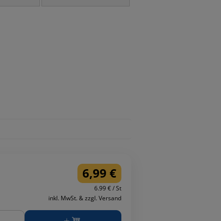
6,99 €
6.99 € / St
inkl. MwSt. & zzgl. Versand
ge