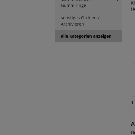
K
Gummiringe
H
sonstiges Ordnen /
Archivieren
alle Kategorien anzeigen
1
A
D