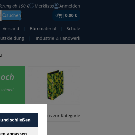
eferung ab 150 €
Merkliste
Anmelden
Z
suchen
0
|
0,00 €
Versand
|
Büromaterial
|
Schule
hutzkleidung
|
Industrie & Handwerk
ch
hoch
 schnell
mehr Infos zur Kategorie
 und schließen
gen anpassen