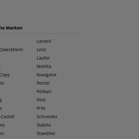
bte Marken
Landré
/Zweckform
Leitz
Läufer
n
Melitta
 Copy
Navigator
le
Pentel
O
Pelikan
g
Pilot
e
Pritt
Castell
Schneider
wes
Stabilo
en
Staedtler