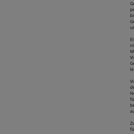
G
p
b
G
un
Ei
n
M
V
G
l
V
d
N
f
b
a
Z
f