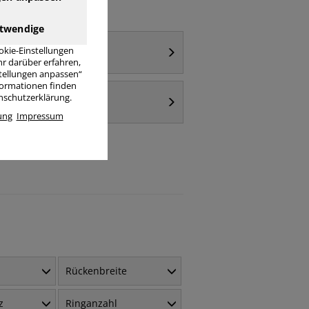
twendige
Motivordner
okie-Einstellungen
21x22,5cm
r darüber erfahren,
stellungen anpassen“
nformationen finden
Motivordner
enschutzerklärung.
Blumen / Natur
ung
Impressum
Rückenbreite
z
Ringanzahl