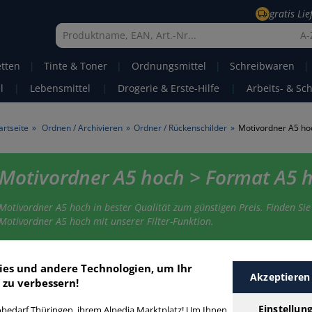
gratis Li
A-
etten
|
Tinte & Toner
|
Ordnungsmittel
|
Schreibwaren
|
l
|
Lebensmittel
|
Drogerie & Erste-Hilfe
|
Arbeits- & Sc
artseite
»
Ordnen / Archivieren
»
Ordner / Rückenschilder
»
Motivordner A5 ho
Motivordner A5 hoch > Format A5 
Motivordner A5 hoch in bester Qualität zum günstigen Preis. Finden Sie
Motivordner A5 hoch mit unserer Filter-Funktion.
otivordner A5 hoch
ies und andere Technologien, um Ihr
Akzeptieren
 zu verbessern!
Einstellun
bedarf Thüringen, ihrem Alpedia Marktplatz! Um Ihnen