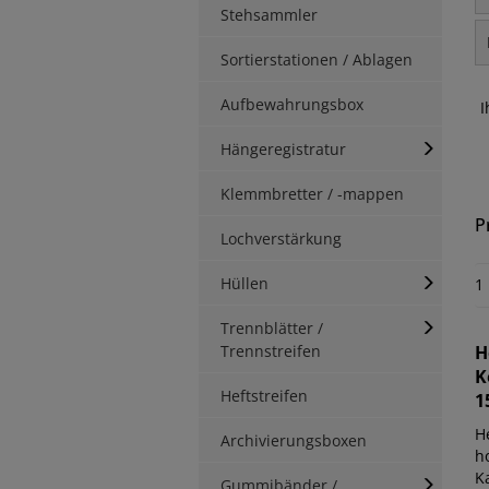
Stehsammler
Sortierstationen / Ablagen
Aufbewahrungsbox
I
Hängeregistratur
Klemmbretter / -mappen
P
Lochverstärkung
Hüllen
1
Trennblätter /
Trennstreifen
H
K
Heftstreifen
1
H
Archivierungsboxen
ho
K
Gummibänder /