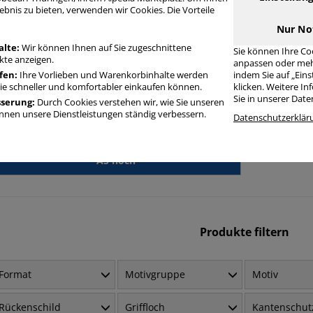
Häufig gesucht
ebnis zu bieten, verwenden wir Cookies. Die Vorteile
Nur No
Motivordner
alte:
Wir können Ihnen auf Sie zugeschnittene
Sie können Ihre Co
A4
te anzeigen.
anpassen oder meh
fen:
Ihre Vorlieben und Warenkorbinhalte werden
indem Sie auf „Ein
Sie schneller und komfortabler einkaufen können.
klicken. Weitere I
Motivordner
Sie in unserer Dat
sserung:
Durch Cookies verstehen wir, wie Sie unseren
Essen / Küche
nen unsere Dienstleistungen ständig verbessern.
Datenschutzerklär
Motivordner
A5 hoch
Produkte filtern
Format
Motivgruppe
Motiv
Rückenschild
Griffloch
Kantenschut