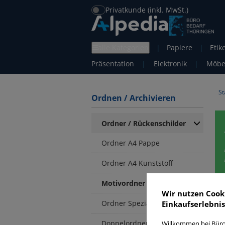
Privatkunde (inkl. MwSt.)
alle Kategorien
|
Papiere
|
Etik
Präsentation
|
Elektronik
|
Möbe
St
Ordnen / Archivieren
Ordner / Rückenschilder
Ordner A4 Pappe
Ordner A4 Kunststoff
Motivordner
M
Wir nutzen Cook
Ordner Spezialformate
Einkaufserlebnis
Doppelordner
Willkommen bei Büro