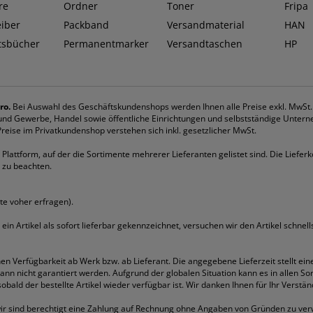
re
Ordner
Toner
Fripa
eiber
Packband
Versandmaterial
HAN
tsbücher
Permanentmarker
Versandtaschen
HP
ro.
Bei Auswahl des Geschäftskundenshops werden Ihnen alle Preise exkl. MwSt
k und Gewerbe, Handel sowie öffentliche Einrichtungen und selbstständige Untern
eise im Privatkundenshop verstehen sich inkl. gesetzlicher MwSt.
Plattform, auf der die Sortimente mehrerer Lieferanten gelistet sind. Die Lieferk
 zu beachten.
tte voher erfragen).
st ein Artikel als sofort lieferbar gekennzeichnet, versuchen wir den Artikel schne
hen Verfügbarkeit ab Werk bzw. ab Lieferant. Die angegebene Lieferzeit stellt ein
 kann nicht garantiert werden. Aufgrund der globalen Situation kann es in allen 
bald der bestellte Artikel wieder verfügbar ist. Wir danken Ihnen für Ihr Verstän
ir sind berechtigt eine Zahlung auf Rechnung ohne Angaben von Gründen zu ver