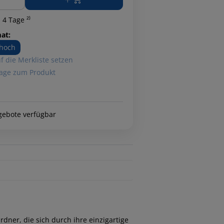
 4 Tage ²⁾
at:
hoch
f die Merkliste setzen
age zum Produkt
gebote verfügbar
rdner, die sich durch ihre einzigartige