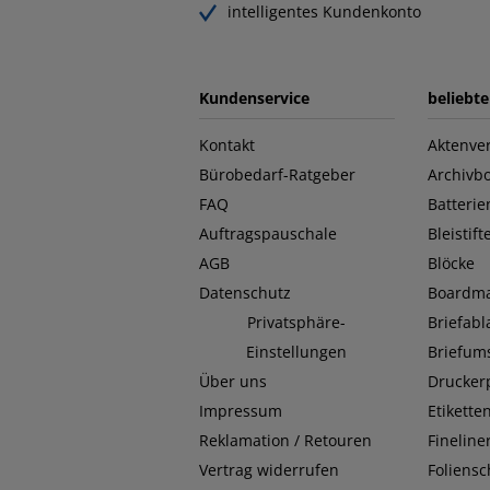
intelligentes Kundenkonto
Kundenservice
beliebt
Kontakt
Aktenver
Bürobedarf-Ratgeber
Archivb
FAQ
Batterie
Auftragspauschale
Bleistift
AGB
Blöcke
Datenschutz
Boardma
Privatsphäre-
Briefab
Einstellungen
Briefum
Über uns
Drucker
Impressum
Etikette
Reklamation / Retouren
Fineline
Vertrag widerrufen
Foliensc