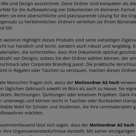
röße und Design auszeichnet. Diese Ordner sind kompakter als di
erfekt für die Aufbewahrung von Dokumenten im kleineren Format.
ieten sie eine übersichtliche und platzsparende Lösung für die Org
egensatz zu herkömmlichen Ordnern verleihen sie Ihrem Büromater
d Stil.
n weiteres Highlight dieses Produkts sind seine vielseitigen Eigen
icht nur handlich und leicht, sondern auch robust und langlebig. 
aterialien, die sicherstellen, dass Ihre Dokumente optimal geschütz
ielzahl von Designs, sodass Sie den Ordner wählen können, der am
eschmack oder Corporate Branding passt. Die praktische Verschlus
eicht in Regalen oder Taschen zu verstauen, machen diesen Ordner
iele Menschen fragen sich, wozu der
Motivordner A5 hoch
verwend
en täglichen Gebrauch sowohl im Büro als auch zu Hause. Sie eign
otizen, Rechnungen, Quittungen oder kreativen Projekten. Dank ih
ür unterwegs und können leicht in Taschen oder Rucksäcken transpo
eliebte Wahl für Schüler und Studenten, die ihre Lernmaterialien 
ufbewahren möchten.
usammenfassend lässt sich sagen, dass der
Motivordner A5 hoch
ür Ihre Organisationsbedürfnisse darstellt. Mit seiner einzigartig