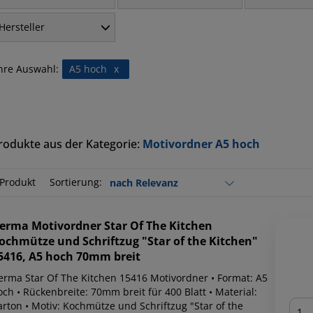
Hersteller
hre Auswahl:
A5 hoch
x
rodukte aus der Kategorie:
Motivordner A5 hoch
 Produkt
Sortierung:
erma
Motivordner Star Of The Kitchen
ochmütze und Schriftzug "Star of the Kitchen"
5416, A5 hoch 70mm breit
erma Star Of The Kitchen 15416 Motivordner • Format: A5
ch • Rückenbreite: 70mm breit für 400 Blatt • Material:
Men
arton • Motiv: Kochmütze und Schriftzug "Star of the