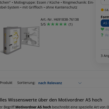
itchen" • Motivgruppe: Essen / Küche • Ringmechanik: Ein-
ebel-System • mit Griffloch • ohne Kantenschutz
ca.
Form
Art.-Nr. H691838-76138
A5 
5/5
(1)
au
Fr
3 An
 Produkt
Sortierung:
lles Wissenswerte über den Motivordner A5 hoch
er Begriff
Motivordner A5 hoch
beschreibt eine spezielle Art von O