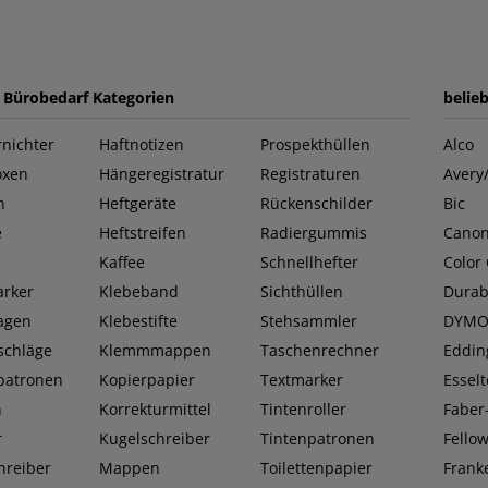
e Bürobedarf Kategorien
belie
nichter
Haftnotizen
Prospekthüllen
Alco
oxen
Hängeregistratur
Registraturen
Avery
n
Heftgeräte
Rückenschilder
Bic
e
Heftstreifen
Radiergummis
Cano
Kaffee
Schnellhefter
Color
rker
Klebeband
Sichthüllen
Durab
lagen
Klebestifte
Stehsammler
DYM
schläge
Klemmmappen
Taschenrechner
Eddin
patronen
Kopierpapier
Textmarker
Esselt
n
Korrekturmittel
Tintenroller
Faber-
r
Kugelschreiber
Tintenpatronen
Fello
hreiber
Mappen
Toilettenpapier
Frank