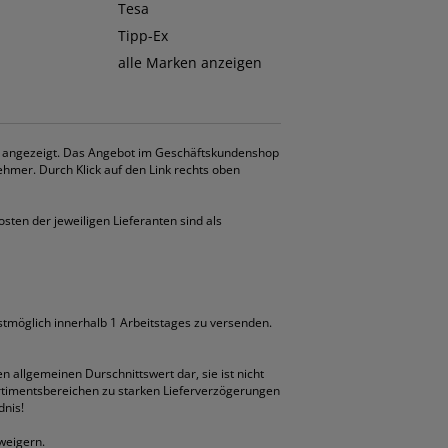
Tesa
Tipp-Ex
alle Marken anzeigen
. angezeigt. Das Angebot im Geschäftskundenshop
ehmer. Durch Klick auf den Link rechts oben
osten der jeweiligen Lieferanten sind als
llstmöglich innerhalb 1 Arbeitstages zu versenden.
en allgemeinen Durschnittswert dar, sie ist nicht
Sortimentsbereichen zu starken Lieferverzögerungen
dnis!
weigern.