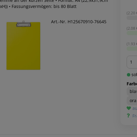
lemme an der kurzen Seite • Format: A4 (22,9x31,9cm
xH)) • Fassungsvermögen: bis 80 Blatt
(2.20 €
Art.-Nr. H125670910-76645
(2.08 €
(1.93 €
Men
sof
Farb
bla
or
au
Fr