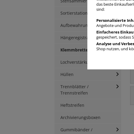
Stehsammler
das beste Einkaufserl
sind:
Sortierstationen / Ablagen
Personalisierte Inh
Aufbewahrungsbox
Angebote und Produk
Einfacheres Einkau
Hängeregistratur
gespeichert, sodass 
Analyse und Verbe
Shop nutzen, und kön
Klemmbretter / -mappen
Lochverstärkung
Hüllen
Trennblätter /
Trennstreifen
Heftstreifen
Archivierungsboxen
Gummibänder /