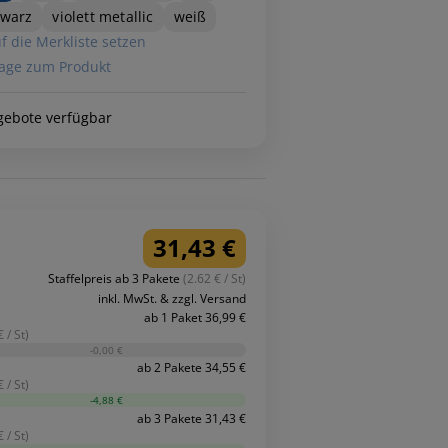
hwarz
violett metallic
weiß
f die Merkliste setzen
age zum Produkt
gebote verfügbar
31,43 €
Staffelpreis ab 3 Pakete
(2.62 € / St)
inkl. MwSt. & zzgl. Versand
ab 1 Paket 36,99 €
 / St)
-0,00 €
ab 2 Pakete 34,55 €
 / St)
-4,88 €
ab 3 Pakete 31,43 €
 / St)