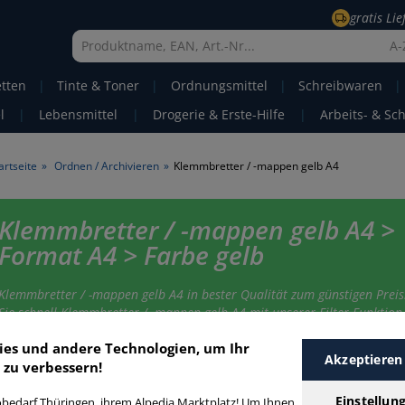
gratis Li
A-
etten
|
Tinte & Toner
|
Ordnungsmittel
|
Schreibwaren
|
l
|
Lebensmittel
|
Drogerie & Erste-Hilfe
|
Arbeits- & Sc
artseite
»
Ordnen / Archivieren
»
Klemmbretter / -mappen gelb A4
Klemmbretter / -mappen gelb A4 >
Format A4 > Farbe gelb
Klemmbretter / -mappen gelb A4 in bester Qualität zum günstigen Preis
Sie schnell Klemmbretter / -mappen gelb A4 mit unserer Filter-Funktion
ies und andere Technologien, um Ihr
Akzeptieren
 zu verbessern!
lemmbretter / -mappen gelb A4
Einstellun
bedarf Thüringen, ihrem Alpedia Marktplatz! Um Ihnen