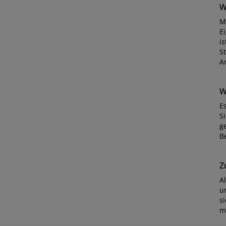
W
M
E
i
St
Ar
W
E
S
g
B
Z
A
u
s
m