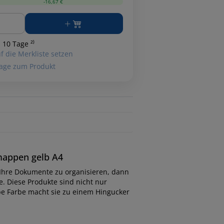
-16,67 €
ge
 10 Tage ²⁾
f die Merkliste setzen
age zum Produkt
-mappen gelb A4
 Ihre Dokumente zu organisieren, dann
. Diese Produkte sind nicht nur
be Farbe macht sie zu einem Hingucker