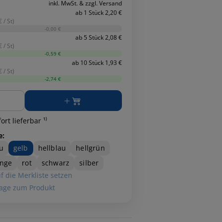
inkl. MwSt. & zzgl. Versand
ab 1 Stück 2,20 €
 / St)
-0,00 €
ab 5 Stück 2,08 €
 / St)
-0,59 €
ab 10 Stück 1,93 €
 / St)
-2,74 €
ge
ort lieferbar ¹⁾
e:
u
gelb
hellblau
hellgrün
ange
rot
schwarz
silber
f die Merkliste setzen
age zum Produkt