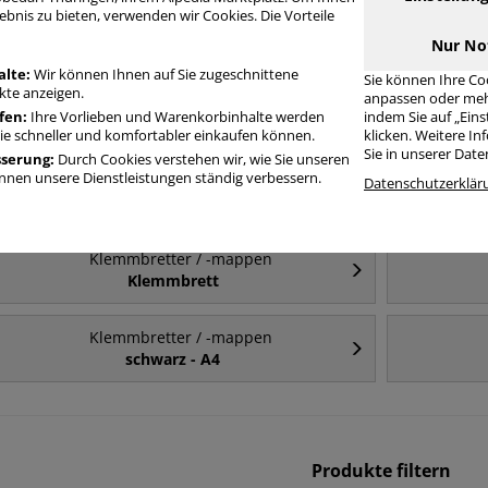
ebnis zu bieten, verwenden wir Cookies. Die Vorteile
Häufig gesucht
Nur No
alte:
Wir können Ihnen auf Sie zugeschnittene
Sie können Ihre Co
te anzeigen.
anpassen oder meh
Klemmbretter / -mappen
fen:
Ihre Vorlieben und Warenkorbinhalte werden
indem Sie auf „Ein
A4
Sie schneller und komfortabler einkaufen können.
klicken. Weitere I
Sie in unserer Dat
sserung:
Durch Cookies verstehen wir, wie Sie unseren
nen unsere Dienstleistungen ständig verbessern.
Klemmbretter / -mappen
Datenschutzerklär
A4 - Klemmmappe
Klemmbretter / -mappen
Klemmbrett
Klemmbretter / -mappen
schwarz - A4
Produkte filtern