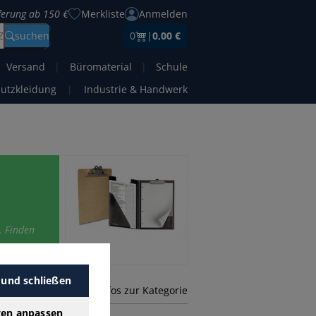
eferung ab 150 €
Merkliste
Anmelden
Z
suchen
0
|
0,00 €
Versand
|
Büromaterial
|
Schule
hutzkleidung
|
Industrie & Handwerk
. Finden
.
 und schließen
mehr Infos zur Kategorie
gen anpassen