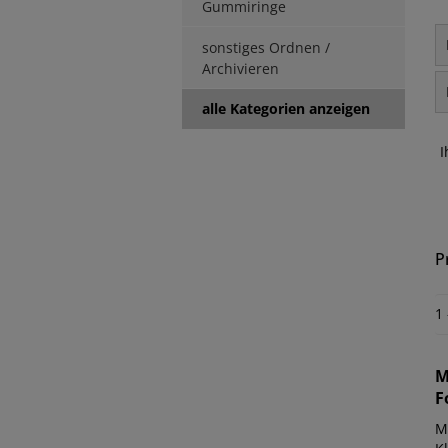
Gummiringe
sonstiges Ordnen /
Archivieren
alle Kategorien anzeigen
I
P
1
M
F
Mau