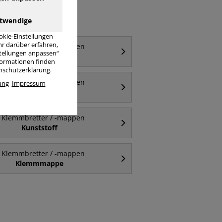
twendige
okie-Einstellungen
r darüber erfahren,
Klemmbretter / -mappen
stellungen anpassen“
A5
nformationen finden
enschutzerklärung.
Klemmbretter / -mappen
ung
Impressum
A4 - Klemmbrett
Klemmbretter / -mappen
Kunststoff
Klemmbretter / -mappen
Klemmmappe