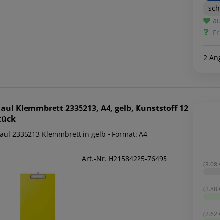
sc
au
Fr
2 An
aul
Klemmbrett 2335213, A4, gelb, Kunststoff 12
tück
Maul 2335213 Klemmbrett in gelb • Format: A4
Art.-Nr. H21584225-76495
(3.08 €
(2.88 €
(2.62 €