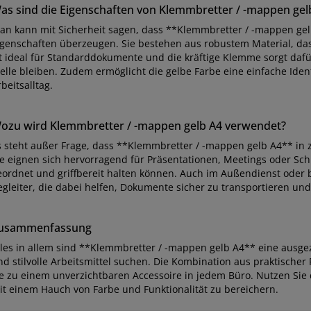
as sind die Eigenschaften von Klemmbretter / -mappen gel
an kann mit Sicherheit sagen, dass **Klemmbretter / -mappen gel
igenschaften überzeugen. Sie bestehen aus robustem Material, das 
st ideal für Standarddokumente und die kräftige Klemme sorgt dafür
elle bleiben. Zudem ermöglicht die gelbe Farbe eine einfache Ident
beitsalltag.
ozu wird Klemmbretter / -mappen gelb A4 verwendet?
s steht außer Frage, dass **Klemmbretter / -mappen gelb A4** in z
ie eignen sich hervorragend für Präsentationen, Meetings oder Sch
eordnet und griffbereit halten können. Auch im Außendienst oder b
egleiter, die dabei helfen, Dokumente sicher zu transportieren und
usammenfassung
lles in allem sind **Klemmbretter / -mappen gelb A4** eine ausgeze
nd stilvolle Arbeitsmittel suchen. Die Kombination aus praktischer
ie zu einem unverzichtbaren Accessoire in jedem Büro. Nutzen Sie
it einem Hauch von Farbe und Funktionalität zu bereichern.