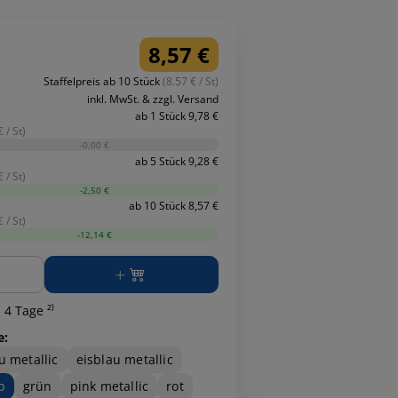
8,57 €
Staffelpreis ab 10 Stück
(8.57 € / St)
inkl. MwSt. & zzgl. Versand
ab 1 Stück 9,78 €
 / St)
-0,00 €
ab 5 Stück 9,28 €
 / St)
-2,50 €
ab 10 Stück 8,57 €
 / St)
-12,14 €
ge
 4 Tage ²⁾
e:
u metallic
eisblau metallic
b
grün
pink metallic
rot