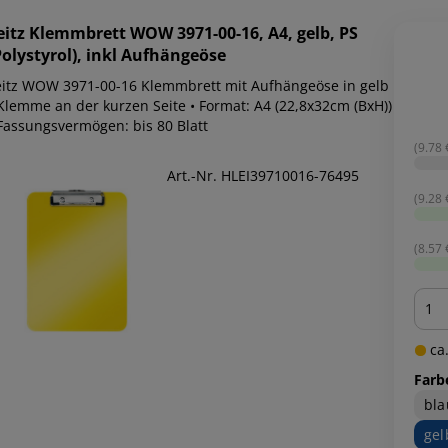
eitz
Klemmbrett WOW 3971-00-16, A4, gelb, PS
Polystyrol), inkl Aufhängeöse
tz WOW 3971-00-16 Klemmbrett mit Aufhängeöse in gelb
 Klemme an der kurzen Seite • Format: A4 (22,8x32cm (BxH))
 Fassungsvermögen: bis 80 Blatt
(9.78 €
Art.-Nr. HLEI39710016-76495
(9.28 €
(8.57 €
Men
ca.
Farb
bla
gel