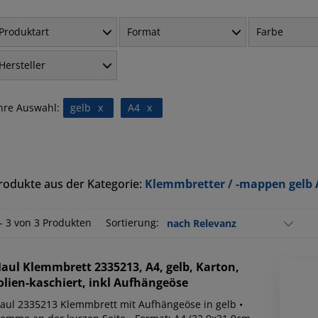
Produktart
Format
Farbe
Hersteller
hre Auswahl:
gelb
x
A4
x
rodukte aus der Kategorie:
Klemmbretter / -mappen gelb 
 - 3 von 3 Produkten
Sortierung:
aul
Klemmbrett 2335213, A4, gelb, Karton,
olien-kaschiert, inkl Aufhängeöse
l 2335213 Klemmbrett mit Aufhängeöse in gelb •