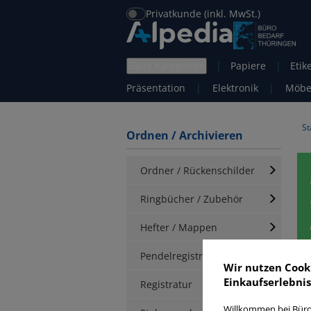
Privatkunde (inkl. MwSt.)
alle Kategorien
|
Papiere
|
Etik
Präsentation
|
Elektronik
|
Möbe
St
Ordnen / Archivieren
Ordner / Rückenschilder
Ringbücher / Zubehör
Hefter / Mappen
Pendelregistratur
Wir nutzen Cook
Einkaufserlebnis
K
Registratur
Willkommen bei Büro