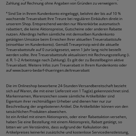
Zahlung auf Rechnung ohne Angaben von Gründen zu verweigern.
⁴
Sind Sie in Ihrem Kundenkonto eingeloggt, belohnt der bis auf 10 %
wachsende Treuerabatt Ihre Treure bei regulären Einkäufen direkt in
unserem Shop. Entsprechend werden nur Warenkörbe automatisch
rabattiert, die keine Aktionspreise, Gutscheine oder anderen Rabatte
nutzen. Allerdings helfen sämtliche mit demselben Kundenkonto
getätigten Umsätze beim Erreichen Ihrer aktuellen Treuerabattstufe
(einsehbar im Kundenkonto). Gemäß Treueprinzip wird die aktuelle
Treuerabattstufe auf 0 zurückgesetzt, wenn 1 Jahr lang nicht bestellt
werden sollte. Ihre Treuerabattstufe aktualisiert mit Rechnungsstellung (i.
d. R. 1–2 Arbeitstage nach Zahlung). Es gilt der zu Bestellbeginn aktive
Treuerabatt. Weitere Infos zum Treuerabatt in Ihrem Kundenkonto oder
auf
www.buero-bedarf-thueringen.de/treuerabatt
Die im Onlineshop beworbene 24-Stunden-Versandbereitschaft bezieht
sich auf Waren, die mit einer Lieferzeit von 1 Tag(e) gekennzeichnet sind.
Markennamen, Warenzeichen sowie sämtliche Artikelbilder sind
Eigentum ihrer rechtmäßigen Urheber und dienen hier nur zur
Beschreibung der angebotenen Artikel. Die Artikelbilder können von den
tatsächlichen Produkten abweichen.
Ist ein Artikel mit einem Aktionspreis, oder einer Rabattaktion versehen,
haben Sie eine Bestellung mit einem Aktionspreis, Rabatt getätigt, so
bitten wir um Verständnis, dass aufgrund der Kalkulation des
Artikelpreises keinerlei zusätzliche und kostenlose Servicedienstleistung,