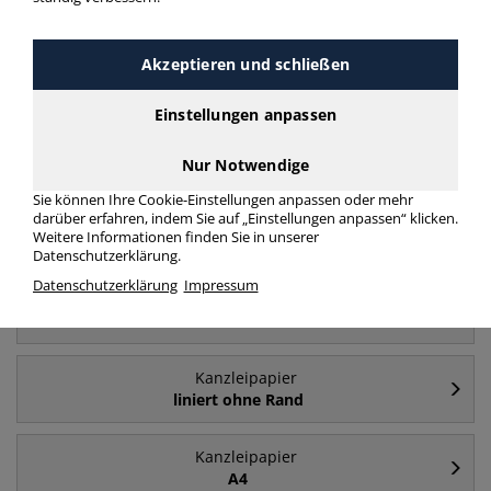
Akzeptieren und schließen
Häufig gesucht
Einstellungen anpassen
Kanzleipapier
kariert ohne Rand
Nur Notwendige
Sie können Ihre Cookie-Einstellungen anpassen oder mehr
darüber erfahren, indem Sie auf „Einstellungen anpassen“ klicken.
Kanzleipapier
Weitere Informationen finden Sie in unserer
kariert mit Rand
Datenschutzerklärung.
Datenschutzerklärung
Impressum
Kanzleipapier
liniert mit Rand
Kanzleipapier
liniert ohne Rand
Kanzleipapier
A4