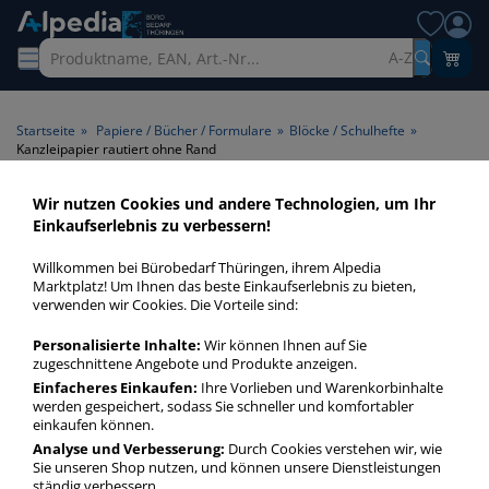
A-Z
Startseite
»
Papiere / Bücher / Formulare
»
Blöcke / Schulhefte
»
Kanzleipapier rautiert ohne Rand
Wir nutzen Cookies und andere Technologien, um Ihr
Kanzleipapier rautiert ohne
Einkaufserlebnis zu verbessern!
Rand > Lineatur rautiert ohne
Willkommen bei Bürobedarf Thüringen, ihrem Alpedia
Rand
Marktplatz! Um Ihnen das beste Einkaufserlebnis zu bieten,
verwenden wir Cookies. Die Vorteile sind:
Kanzleipapier rautiert ohne Rand in bester Qualität zum
Personalisierte Inhalte:
Wir können Ihnen auf Sie
günstigen Preis. Finden Sie schnell Kanzleipapier rautiert
zugeschnittene Angebote und Produkte anzeigen.
ohne Rand mit unserer Filter-Funktion.
Einfacheres Einkaufen:
Ihre Vorlieben und Warenkorbinhalte
werden gespeichert, sodass Sie schneller und komfortabler
einkaufen können.
Kanzleipapier rautiert ohne Rand
Analyse und Verbesserung:
Durch Cookies verstehen wir, wie
Sie unseren Shop nutzen, und können unsere Dienstleistungen
mehr Infos zur Kategorie
ständig verbessern.