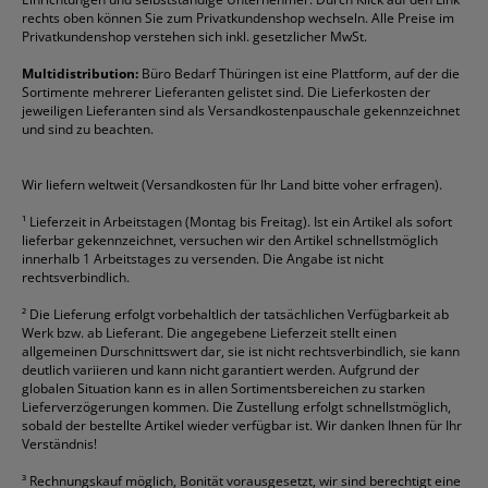
Fineliner
Esselte
Kugelschreiber
Pritt
Tintenpatronen
rechts oben können Sie zum Privatkundenshop wechseln. Alle Preise im
Folienschreiber
Faber-Castell
Mappen
Schneider
Toilettenpapier
Privatkundenshop verstehen sich inkl. gesetzlicher MwSt.
Formulare
Fellowes
Ordner
Stabilo
Toner
Multidistribution:
Büro Bedarf Thüringen ist eine Plattform, auf der die
Sortimente mehrerer Lieferanten gelistet sind. Die Lieferkosten der
Gelschreiber
Franken
Packband
Staedtler
Versandmaterial
jeweiligen Lieferanten sind als Versandkostenpauschale gekennzeichnet
Geschäftsbücher
Fripa
Permanentmarker
Tesa
Versandtaschen
und sind zu beachten.
HAN
Tipp-Ex
HP
alle Marken anzeigen
Wir liefern weltweit (Versandkosten für Ihr Land bitte voher erfragen).
¹
Lieferzeit in Arbeitstagen (Montag bis Freitag). Ist ein Artikel als sofort
lieferbar gekennzeichnet, versuchen wir den Artikel schnellstmöglich
innerhalb 1 Arbeitstages zu versenden. Die Angabe ist nicht
rechtsverbindlich.
²
Die Lieferung erfolgt vorbehaltlich der tatsächlichen Verfügbarkeit ab
Werk bzw. ab Lieferant. Die angegebene Lieferzeit stellt einen
allgemeinen Durschnittswert dar, sie ist nicht rechtsverbindlich, sie kann
deutlich variieren und kann nicht garantiert werden. Aufgrund der
globalen Situation kann es in allen Sortimentsbereichen zu starken
Lieferverzögerungen kommen. Die Zustellung erfolgt schnellstmöglich,
sobald der bestellte Artikel wieder verfügbar ist. Wir danken Ihnen für Ihr
Verständnis!
³
Rechnungskauf möglich, Bonität vorausgesetzt, wir sind berechtigt eine