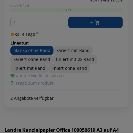
ab 4 Pakete 19,85 €
(0.08 € / St)
-5,57 €
Menge
ca. 4 Tage ²⁾
Lineatur:
blanko ohne Rand
kariert mit Rand
kariert ohne Rand
liniert mit 2x Rand
liniert mit Rand
liniert ohne Rand
auf die Merkliste setzen
Frage zum Produkt
2 Angebote verfügbar
Landre
Kanzleipapier Office 100050619 A3 auf A4