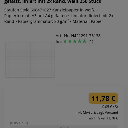
gefalzt, liniert mit 2x Rand, weiß 250 Stück
Staufen Style 608471027 Kanzleipapier in weiß. •
Papierformat: A3 auf A4 gefalten • Lineatur: liniert mit 2x
Rand • Papiergrammatur: 80 g/m² • Material: Papier
Art.-Nr. H421291-76138
5/5
(1)
11,78 €
0.05 € / St
inkl. MwSt. & zzgl. Versand
ab 1 Paket 11,78 €
(0.05 € / St)
-0,00 €