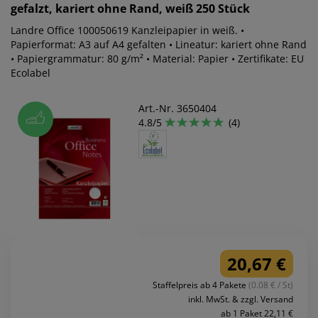
gefalzt, kariert ohne Rand, weiß 250 Stück
Landre Office 100050619 Kanzleipapier in weiß. •
Papierformat: A3 auf A4 gefalten • Lineatur: kariert ohne Rand
• Papiergrammatur: 80 g/m² • Material: Papier • Zertifikate: EU
Ecolabel
Art.-Nr. 3650404
4.8/5
(4)
20,67 €
Staffelpreis ab 4 Pakete
(0.08 € / St)
inkl. MwSt. & zzgl. Versand
ab 1 Paket 22,11 €