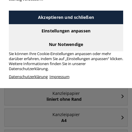
Häufig gesucht
Akzeptieren und schließen
Kanzleipapier
Einstellungen anpassen
kariert ohne Rand
Nur Notwendige
Kanzleipapier
Sie können Ihre Cookie-Einstellungen anpassen oder mehr
kariert mit Rand
darüber erfahren, indem Sie auf „Einstellungen anpassen“ klicken.
Weitere Informationen finden Sie in unserer
Datenschutzerklärung.
Kanzleipapier
Datenschutzerklärung
Impressum
liniert mit Rand
Kanzleipapier
liniert ohne Rand
Kanzleipapier
A4