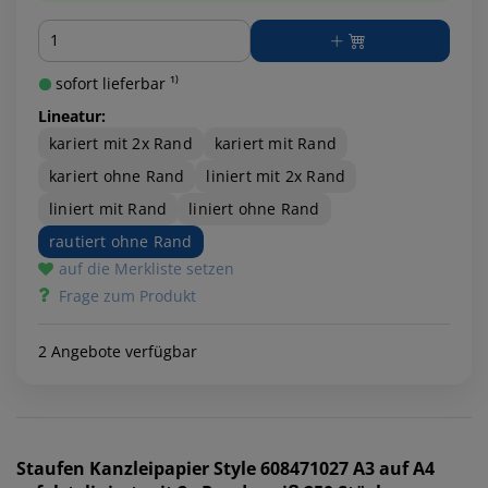
Menge
sofort lieferbar ¹⁾
Lineatur:
kariert mit 2x Rand
kariert mit Rand
kariert ohne Rand
liniert mit 2x Rand
liniert mit Rand
liniert ohne Rand
rautiert ohne Rand
auf die Merkliste setzen
Frage zum Produkt
2 Angebote verfügbar
Staufen
Kanzleipapier Style 608471027 A3 auf A4