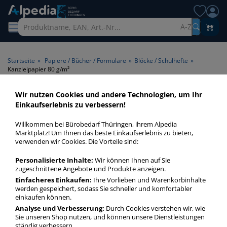
A-Z
Startseite
»
Papiere / Bücher / Formulare
»
Blöcke / Schulhefte
»
Kanzleipapier 80 g/m²
Wir nutzen Cookies und andere Technologien, um Ihr
Kanzleipapier 80 g/m² >
Einkaufserlebnis zu verbessern!
Papiergrammatur 80 g/m²
Willkommen bei Bürobedarf Thüringen, ihrem Alpedia
Marktplatz! Um Ihnen das beste Einkaufserlebnis zu bieten,
Kanzleipapier 80 gm² in bester Qualität zum günstigen Preis.
verwenden wir Cookies. Die Vorteile sind:
Finden Sie schnell Kanzleipapier 80 gm² mit unserer Filter-
Personalisierte Inhalte:
Wir können Ihnen auf Sie
Funktion.
zugeschnittene Angebote und Produkte anzeigen.
Einfacheres Einkaufen:
Ihre Vorlieben und Warenkorbinhalte
werden gespeichert, sodass Sie schneller und komfortabler
Kanzleipapier 80 g/m²
einkaufen können.
mehr Infos zur Kategorie
Analyse und Verbesserung:
Durch Cookies verstehen wir, wie
Sie unseren Shop nutzen, und können unsere Dienstleistungen
ständig verbessern.