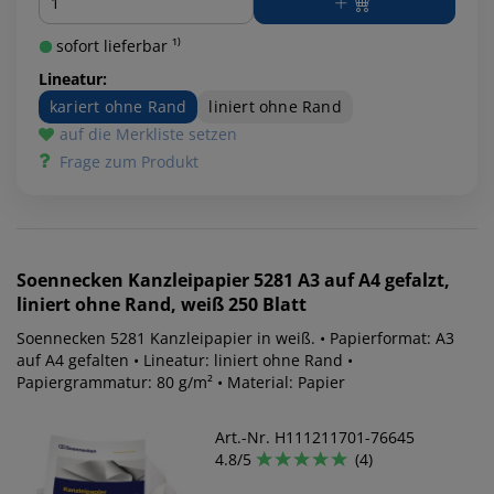
sofort lieferbar ¹⁾
Lineatur:
kariert ohne Rand
liniert ohne Rand
auf die Merkliste setzen
Frage zum Produkt
Soennecken
Kanzleipapier 5281 A3 auf A4 gefalzt,
liniert ohne Rand, weiß 250 Blatt
Soennecken 5281 Kanzleipapier in weiß. • Papierformat: A3
auf A4 gefalten • Lineatur: liniert ohne Rand •
Papiergrammatur: 80 g/m² • Material: Papier
Art.-Nr. H111211701-76645
4.8/5
(4)