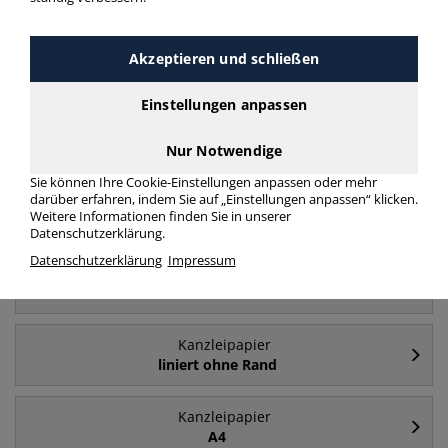
Akzeptieren und schließen
Häufig gesucht
Einstellungen anpassen
Kanzleipapier
kariert ohne Rand
Nur Notwendige
Sie können Ihre Cookie-Einstellungen anpassen oder mehr
darüber erfahren, indem Sie auf „Einstellungen anpassen“ klicken.
Kanzleipapier
Weitere Informationen finden Sie in unserer
kariert mit Rand
Datenschutzerklärung.
Datenschutzerklärung
Impressum
Kanzleipapier
liniert mit Rand
Kanzleipapier
liniert ohne Rand
Kanzleipapier
A4