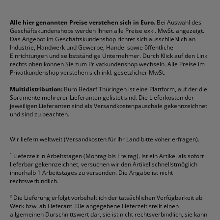
Impressum
Briefablagen
Color Copy
Klebestifte
Navigator
Stehsammler
Reklamation / Retouren
Briefumschläge
Durable
Klemmmappen
Pentel
Taschenrechner
Alle hier genannten Preise verstehen sich in Euro.
Bei Auswahl des
Geschäftskundenshops werden Ihnen alle Preise exkl. MwSt. angezeigt.
Vertrag widerrufen (Privatkunden)
Druckerpatronen
DYMO
Kopierpapier
Pelikan
Textmarker
Das Angebot im Geschäftskundenshop richtet sich ausschließlich an
Rabatte & Aktionen
Etiketten
Edding
Korrekturmittel
Pilot
Tintenroller
Industrie, Handwerk und Gewerbe, Handel sowie öffentliche
Einrichtungen und selbstständige Unternehmer. Durch Klick auf den Link
Fineliner
Esselte
Kugelschreiber
Pritt
Tintenpatronen
rechts oben können Sie zum Privatkundenshop wechseln. Alle Preise im
Folienschreiber
Faber-Castell
Mappen
Schneider
Toilettenpapier
Privatkundenshop verstehen sich inkl. gesetzlicher MwSt.
Formulare
Fellowes
Ordner
Stabilo
Toner
Multidistribution:
Büro Bedarf Thüringen ist eine Plattform, auf der die
Sortimente mehrerer Lieferanten gelistet sind. Die Lieferkosten der
Gelschreiber
Franken
Packband
Staedtler
Versandmaterial
jeweiligen Lieferanten sind als Versandkostenpauschale gekennzeichnet
Geschäftsbücher
Fripa
Permanentmarker
Tesa
Versandtaschen
und sind zu beachten.
HAN
Tipp-Ex
HP
alle Marken anzeigen
Wir liefern weltweit (Versandkosten für Ihr Land bitte voher erfragen).
¹
Lieferzeit in Arbeitstagen (Montag bis Freitag). Ist ein Artikel als sofort
lieferbar gekennzeichnet, versuchen wir den Artikel schnellstmöglich
innerhalb 1 Arbeitstages zu versenden. Die Angabe ist nicht
rechtsverbindlich.
²
Die Lieferung erfolgt vorbehaltlich der tatsächlichen Verfügbarkeit ab
Werk bzw. ab Lieferant. Die angegebene Lieferzeit stellt einen
allgemeinen Durschnittswert dar, sie ist nicht rechtsverbindlich, sie kann