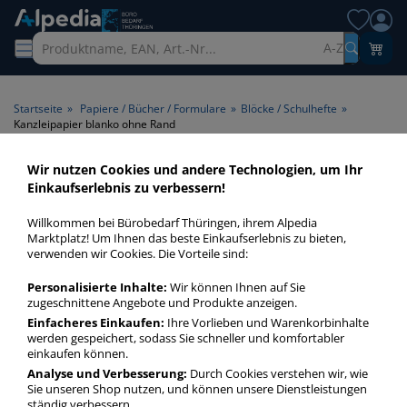
A-Z
Startseite
»
Papiere / Bücher / Formulare
»
Blöcke / Schulhefte
»
Kanzleipapier blanko ohne Rand
Wir nutzen Cookies und andere Technologien, um Ihr
Kanzleipapier blanko ohne
Einkaufserlebnis zu verbessern!
Rand > Lineatur blanko ohne
Willkommen bei Bürobedarf Thüringen, ihrem Alpedia
Rand
Marktplatz! Um Ihnen das beste Einkaufserlebnis zu bieten,
verwenden wir Cookies. Die Vorteile sind:
Kanzleipapier blanko ohne Rand in bester Qualität zum
Personalisierte Inhalte:
Wir können Ihnen auf Sie
günstigen Preis. Finden Sie schnell Kanzleipapier blanko
zugeschnittene Angebote und Produkte anzeigen.
ohne Rand mit unserer Filter-Funktion.
Einfacheres Einkaufen:
Ihre Vorlieben und Warenkorbinhalte
werden gespeichert, sodass Sie schneller und komfortabler
einkaufen können.
Kanzleipapier blanko ohne Rand
Analyse und Verbesserung:
Durch Cookies verstehen wir, wie
Sie unseren Shop nutzen, und können unsere Dienstleistungen
mehr Infos zur Kategorie
ständig verbessern.