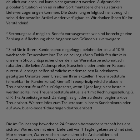
deutlich variieren und kann nicht garantiert werden. Aufgrund der
globalen Situation kann es in allen Sortimentsbereichen zu starken
Lieferverzögerungen kommen. Die Zustellung erfolgt schnellstmöglich,
sobald der bestellte Artikel wieder verfügbar ist. Wir danken Ihnen für Ihr
Verständnis!
³
Rechnungskauf möglich, Bonität vorausgesetzt, wir sind berechtigt eine
Zahlung auf Rechnung ohne Angaben von Gründen zu verweigern.
⁴
Sind Sie in Ihrem Kundenkonto eingeloggt, belohnt der bis auf 10 %
wachsende Treuerabatt Ihre Treure bei regulären Einkäufen direkt in
unserem Shop. Entsprechend werden nur Warenkörbe automatisch
rabattiert, die keine Aktionspreise, Gutscheine oder anderen Rabatte
nutzen. Allerdings helfen sämtliche mit demselben Kundenkonto
getätigten Umsätze beim Erreichen Ihrer aktuellen Treuerabattstufe
(einsehbar im Kundenkonto). Gemäß Treueprinzip wird die aktuelle
Treuerabattstufe auf 0 zurückgesetzt, wenn 1 Jahr lang nicht bestellt
werden sollte. Ihre Treuerabattstufe aktualisiert mit Rechnungsstellung (i.
d. R. 1–2 Arbeitstage nach Zahlung). Es gilt der zu Bestellbeginn aktive
Treuerabatt. Weitere Infos zum Treuerabatt in Ihrem Kundenkonto oder
auf
www.buero-bedarf-thueringen.de/treuerabatt
Die im Onlineshop beworbene 24-Stunden-Versandbereitschaft bezieht
sich auf Waren, die mit einer Lieferzeit von 1 Tag(e) gekennzeichnet sind.
Markennamen, Warenzeichen sowie sämtliche Artikelbilder sind
Eigentum ihrer rechtmäßigen Urheber und dienen hier nur zur