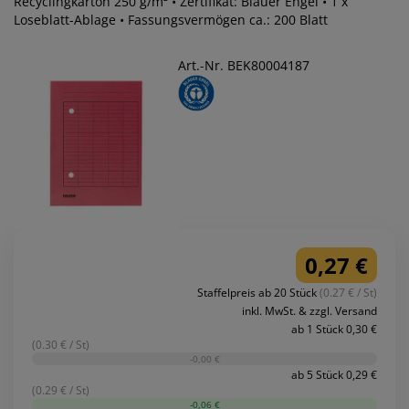
Recyclingkarton 250 g/m² • Zertifikat: Blauer Engel • 1 x
Loseblatt-Ablage • Fassungsvermögen ca.: 200 Blatt
Art.-Nr. BEK80004187
0,27 €
Staffelpreis ab 20 Stück
(0.27 € / St)
inkl. MwSt. & zzgl. Versand
ab 1 Stück 0,30 €
(0.30 € / St)
-0,00 €
ab 5 Stück 0,29 €
(0.29 € / St)
-0,06 €