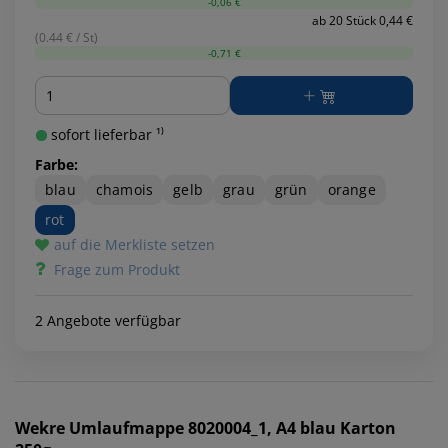
-0,06 €
ab 20 Stück 0,44 €
(0.44 € / St)
-0,71 €
Menge
sofort lieferbar ¹⁾
Farbe:
blau
chamois
gelb
grau
grün
orange
rot
auf die Merkliste setzen
Frage zum Produkt
2 Angebote verfügbar
Wekre
Umlaufmappe 8020004_1, A4 blau Karton