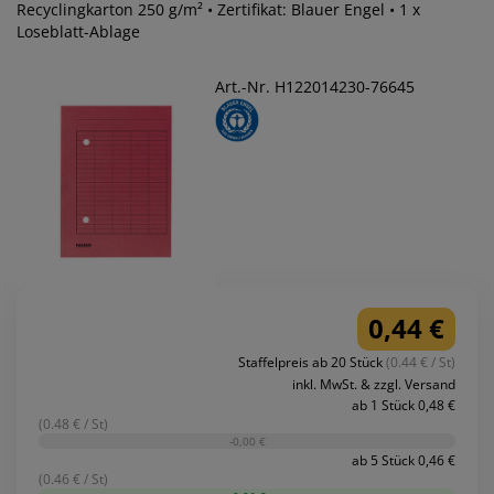
Recyclingkarton 250 g/m² • Zertifikat: Blauer Engel • 1 x
Loseblatt-Ablage
Art.-Nr. H122014230-76645
0,44 €
Staffelpreis ab 20 Stück
(0.44 € / St)
inkl. MwSt. & zzgl. Versand
ab 1 Stück 0,48 €
(0.48 € / St)
-0,00 €
ab 5 Stück 0,46 €
(0.46 € / St)