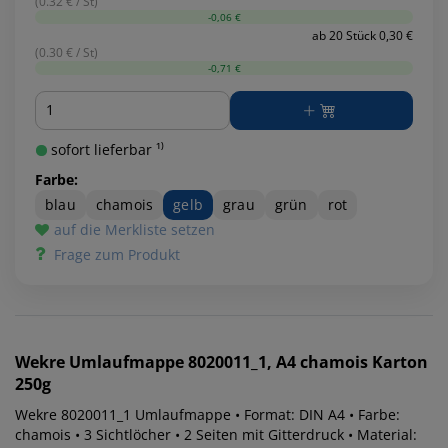
(0.32 € / St)
-0,06 €
ab 20 Stück 0,30 €
(0.30 € / St)
-0,71 €
Menge
sofort lieferbar ¹⁾
Farbe:
blau
chamois
gelb
grau
grün
rot
auf die Merkliste setzen
Frage zum Produkt
Wekre
Umlaufmappe 8020011_1, A4 chamois Karton
250g
Wekre 8020011_1 Umlaufmappe • Format: DIN A4 • Farbe:
chamois • 3 Sichtlöcher • 2 Seiten mit Gitterdruck • Material: