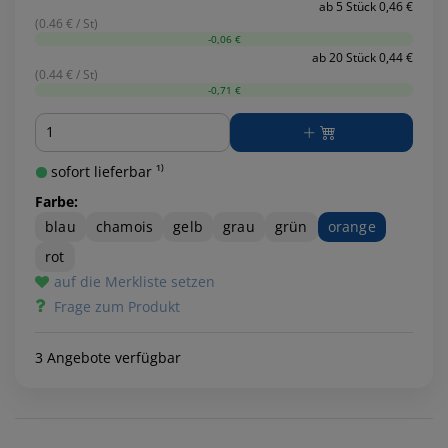
ab 5 Stück 0,46 €
(0.46 € / St)
-0,06 €
ab 20 Stück 0,44 €
(0.44 € / St)
-0,71 €
Menge
sofort lieferbar ¹⁾
Farbe:
blau
chamois
gelb
grau
grün
orange
rot
auf die Merkliste setzen
Frage zum Produkt
3 Angebote verfügbar