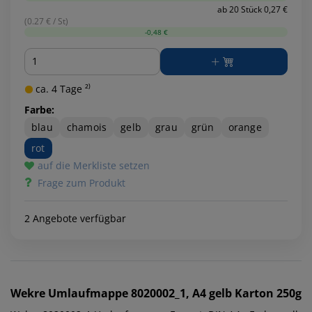
ab 20 Stück 0,27 €
(0.27 € / St)
-0,48 €
Menge
ca. 4 Tage ²⁾
Farbe:
blau
chamois
gelb
grau
grün
orange
rot
auf die Merkliste setzen
Frage zum Produkt
2 Angebote verfügbar
Wekre
Umlaufmappe 8020002_1, A4 gelb Karton 250g