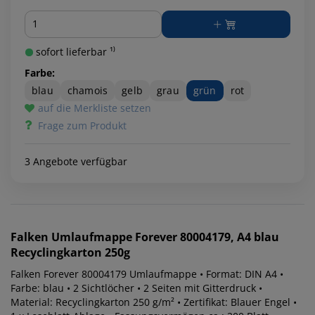
Menge
sofort lieferbar ¹⁾
Farbe:
blau
chamois
gelb
grau
grün
rot
auf die Merkliste setzen
Frage zum Produkt
3 Angebote verfügbar
Falken
Umlaufmappe Forever 80004179, A4 blau
Recyclingkarton 250g
Falken Forever 80004179 Umlaufmappe • Format: DIN A4 •
Farbe: blau • 2 Sichtlöcher • 2 Seiten mit Gitterdruck •
Material: Recyclingkarton 250 g/m² • Zertifikat: Blauer Engel •