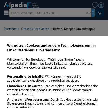
A-Z
Startseite
»
Ordnen / Archivieren
»
Hefter / Mappen Umlaufmappe
Hefter / Mappen
Wir nutzen Cookies und andere Technologien, um Ihr
Einkaufserlebnis zu verbessern!
Umlaufmappe > Produktart
Umlaufmappe
Willkommen bei Bürobedarf Thüringen, ihrem Alpedia
Marktplatz! Um Ihnen das beste Einkaufserlebnis zu bieten,
verwenden wir Cookies. Die Vorteile sind:
Hefter / Mappen Umlaufmappe in bester Qualität zum
günstigen Preis. Finden Sie schnell Hefter / Mappen
Personalisierte Inhalte:
Wir können Ihnen auf Sie
Umlaufmappe mit unserer Filter-Funktion.
zugeschnittene Angebote und Produkte anzeigen.
Einfacheres Einkaufen:
Ihre Vorlieben und Warenkorbinhalte
werden gespeichert, sodass Sie schneller und komfortabler
Hefter / Mappen Umlaufmappe
einkaufen können.
Analyse und Verbesserung:
Durch Cookies verstehen wir, wie
mehr Infos zur Kategorie
Sie unseren Shop nutzen, und können unsere Dienstleistungen
ständig verbessern.