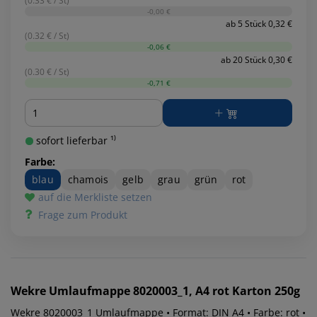
(0.33 € / St)
-0,00 €
ab 5 Stück 0,32 €
(0.32 € / St)
-0,06 €
ab 20 Stück 0,30 €
(0.30 € / St)
-0,71 €
Menge
sofort lieferbar ¹⁾
Farbe:
blau
chamois
gelb
grau
grün
rot
auf die Merkliste setzen
Frage zum Produkt
Wekre
Umlaufmappe 8020003_1, A4 rot Karton 250g
Wekre 8020003_1 Umlaufmappe • Format: DIN A4 • Farbe: rot •