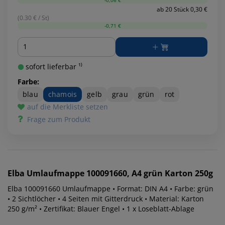
-0,06 €
ab 20 Stück 0,30 €
(0.30 € / St)
-0,71 €
Menge
sofort lieferbar ¹⁾
Farbe:
blau
chamois
gelb
grau
grün
rot
auf die Merkliste setzen
Frage zum Produkt
Elba
Umlaufmappe 100091660, A4 grün Karton 250g
Elba 100091660 Umlaufmappe • Format: DIN A4 • Farbe: grün
• 2 Sichtlöcher • 4 Seiten mit Gitterdruck • Material: Karton
250 g/m² • Zertifikat: Blauer Engel • 1 x Loseblatt-Ablage