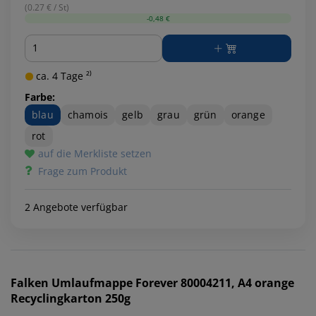
(0.27 € / St)
-0,48 €
Menge
ca. 4 Tage ²⁾
Farbe:
blau
chamois
gelb
grau
grün
orange
rot
auf die Merkliste setzen
Frage zum Produkt
2 Angebote verfügbar
Falken
Umlaufmappe Forever 80004211, A4 orange
Recyclingkarton 250g