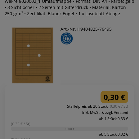
Wekre 8020002_1 Umlaufmappe • Format: DIN A4 • Farbe: gelb
• 3 Sichtlöcher • 2 Seiten mit Gitterdruck • Material: Karton
250 g/m² • Zertifikat: Blauer Engel • 1 x Loseblatt-Ablage
Art.-Nr. H9404825-76495
0,30 €
Staffelpreis ab 20 Stück
(0.30 € / St)
inkl. MwSt. & zzgl. Versand
ab 1 Stück 0,33 €
(0.33 € / St)
-0,00 €
ab 5 Stück 0,32 €