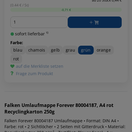
ab 20 Stück 0,44 €
(0.44 € / St)
-0,71 €
Menge
sofort lieferbar ¹⁾
Farbe:
blau
chamois
gelb
grau
grün
orange
rot
auf die Merkliste setzen
Frage zum Produkt
Falken
Umlaufmappe Forever 80004187, A4 rot
Recyclingkarton 250g
Falken Forever 80004187 Umlaufmappe • Format: DIN A4 •
Farbe: rot • 2 Sichtlöcher • 2 Seiten mit Gitterdruck • Material: